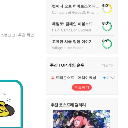
6.0
컴퍼니 오브 히어로즈3: 파이널 스탠드
Company of Heroes3: Final stand
8.0
헤일로: 캠페인 이볼브드
Halo: Campaign Evolved
스팸신고
추천 확인
8.1
고요한 시골 정원 이야기
Village in the Shade
주간 TOP 게임 순위
더보기+
1
2
3
4
5
팰월드
프로야구스피리츠2026
드래곤소드 : 어웨이크닝
블라인드 삼국
어쌔신 크리드: 블랙 플래그 리싱크드
1
2
2
1
투표하기
6
그랑블루 판타지 리링크 - 엔드리스 라그나로크
1
추천 코스프레 갤러리
7
리듬 천국 미라클 스타즈
2