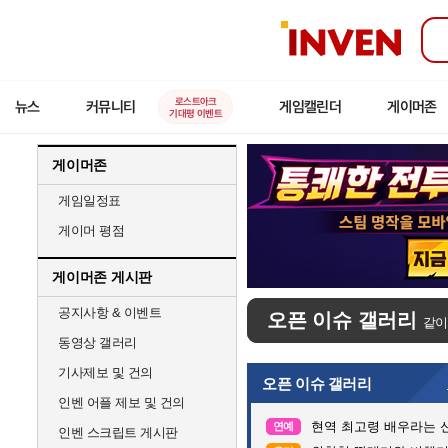
인
벤
로스트아크
뉴스
커뮤니티
게임캘린더
게이머존
기대평 이벤트
게이머존
게임일정표
게이머 평점
게이머존 게시판
공지사항 & 이벤트
오픈 이슈 갤러리
같이
동영상 갤러리
기사제보 및 건의
오픈 이슈 갤러리
인벤 어플 제보 및 건의
현역 최고령 배우라는 신
연예
인벤 스크립트 게시판