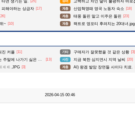
타면 생기는 일.
[25]
고백하고 차인 딸이 불평하자 바로
유머
 피해야하는 상급자
[17]
산업혁명때 영국 노동자 숙소
[18]
계층
[26]
태풍 돌핀 말고 이주은 돌핀
[23]
계층
위~
[10]
팩트로 영포티 후려치는 20대녀.jpg
계층
워진 커플
[11]
구매자가 잘못했을 것 같은 상황
[3]
기타
주말에 나가기 싫은 이유
[13]
지금 북한 삼지연시 지역 날씨
[20]
사진
ㄷㄷㄷ.JPG
[3]
AI) 왕겜 발암 장면들 사이다 치료.
계층
2026-04-15 00:46