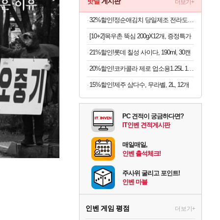
핫딜
게시판
더보기+
32%할인!정순애김치 당일제조 전라도식 총각김치, 2kg, 1개
[10+2]목우촌 뚝심 200gX12개, 증정특가
21%할인!롯데 칠성 사이다, 190ml, 30캔
20%할인!코카콜라 제로 업소용1.25L 12개
15%할인!제주 삼다수, 무라벨, 2L, 12개
PC 견적이 궁금하다면?
IT인벤 견적게시판
매일매일,
인벤 출석체크!
주사위 굴리고 포인트!
인벤 마블
인벤 게임 평점
더보기+