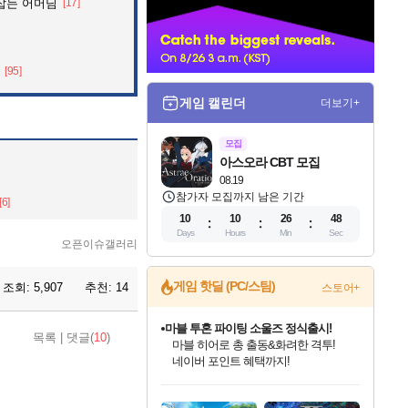
잡는 어머님
[17]
너
[95]
게임 캘린더
더보기+
모집
아스오라 CBT 모집
08.19
참가자 모집까지 남은 기간
[6]
10
10
26
46
Days
Hours
Min
Sec
오픈이슈갤러리
게임 핫딜 (PC/스팀)
조회:
5,907
추천:
14
스토어+
마블 투혼 파이팅 소울즈 정식출시!
마블 히어로 총 출동&화려한 격투!
네이버 포인트 혜택까지!
목록
|
댓글(
10
)
귀무자: 검의 길 예약 판매 중!
10% 할인과
인벤게임즈 8월 특별 할인!
드래곤소드: 어웨이크닝 입점!
문명 7 특별 할인!
비스트 오브 리인카네이션 정식 출시!
커세어 코브 출시 기념 할인!
더 렐릭 퍼스트 가디언 정식 출시
베데스다 40주년 기념 할인 중!
캡콤 프렌차이즈 할인 진행 중!
캡콤 일부 상품 상시 할인
스타워즈 은하계 레이서
로블록스 기프트 카드 공식 입점
이니&베니 혜택까지!
인기 퍼블리셔 모음!
스팀으로 만나는 드래곤소드!
조선&고려 DLC 출시 예정
게임프릭 신작 IP
해적'섬'을 발전시키자!
설화x하드코어 액션!
베데스다의 명작들을
몬헌, 바하 등 인기 IP를
몬헌 와일즈 & 드래곤즈 도그마2
인벤게임즈에서 10% 추가 적립
Robux를 가장 안전하고