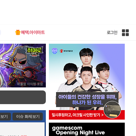
혜택.아이마트
로그인
인
벤
전
체
사
이
트
맵
제보기
이슈 화제보기
인
벤
배