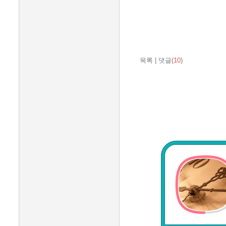
목록
|
댓글(
10
)