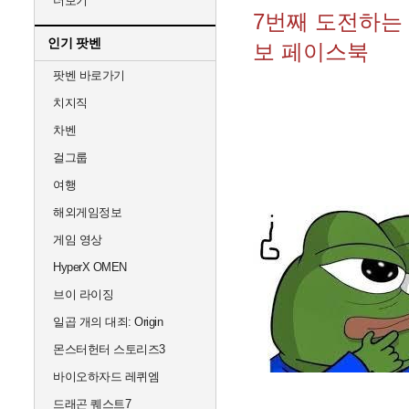
더보기
7번째 도전하는
인기 팟벤
보 페이스북
팟벤 바로가기
치지직
차벤
걸그룹
여행
해외게임정보
게임 영상
HyperX OMEN
브이 라이징
일곱 개의 대죄: Origin
몬스터헌터 스토리즈3
바이오하자드 레퀴엠
드래곤 퀘스트7