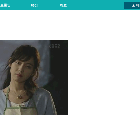
프로필
랭킹
칭호