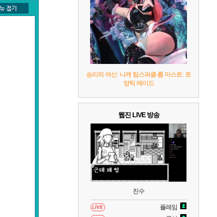
8
헤일로: 캠페인 이볼브드
2
9
캡틴 츠바사 2 월드 파이터즈
10
레고 배트맨: 레거시 오브 더 다크 나이트
승리의 여신: 니케 팀스파클-륨 마스트: 로
망틱 메이드
웹진 LIVE 방송
진수
플레임
LIVE