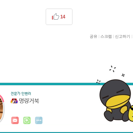
14
공유
스크랩
신고하기
전문가 인벤러
명량거북