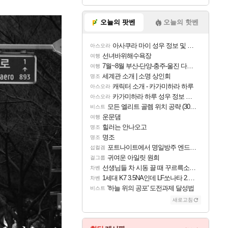
오늘의 팟벤
오늘의 핫벤
아사쿠라 마이 성우 정보 및 주요 필모
아스오라
선녀바위해수욕장
여행
7월~8월 부산-단양-충주-울진 다녀왔어요~
여행
세계관 소개 | 소명 상인회
명조
캐릭터 소개 - 카가미하라 하루
아스오라
카가미하라 하루 성우 정보 및 주요 필모
아스오라
모든 엘리트 골렘 위치 공략 (30개) - 방랑 결투가
비스트
운문댐
여행
힐러는 안나오고
명조
명조
명조
포트나이트에서 명일방주 엔드필드 [펠리카] 판매 예정
섭컬겜
귀여운 아일릿 원희
걸그룹
선생님들 차 시동 끌 때 꾸르륵소리나는데
차벤
1세대 K7 3.5NA인데 LF쏘나타 2.0NA 기변하면 유류비 절약이 얼마나 될까요..?
차벤
'하늘 위의 공포' 도전과제 달성법
비스트
새로고침