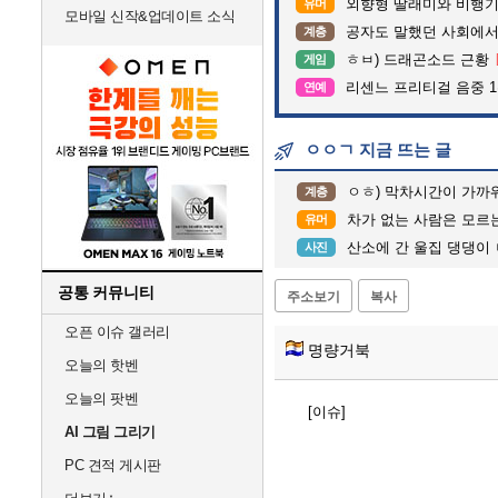
외향형 딸래미와 비행기 
유머
모바일 신작&업데이트 소식
공자도 말했던 사회에서
계층
ㅎㅂ) 드래곤소드 근황
게임
리센느 프리티걸 음중 1
연예
ㅇㅇㄱ 지금 뜨는 글
ㅇㅎ) 막차시간이 가까
계층
차가 없는 사람은 모르는 
유머
산소에 간 울집 댕댕이 
사진
공통 커뮤니티
주소보기
복사
오픈 이슈 갤러리
명량거북
오늘의 핫벤
오늘의 팟벤
[이슈]
AI 그림 그리기
PC 견적 게시판