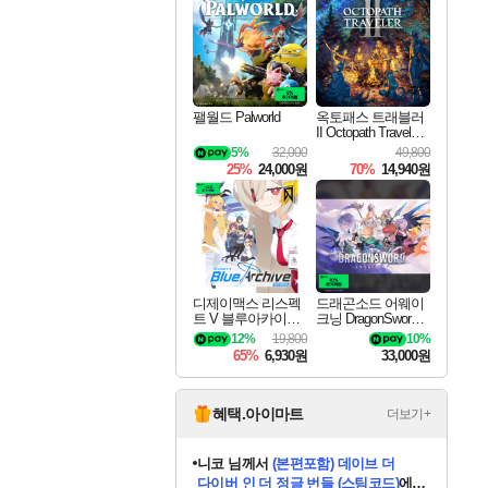
최대 90% 할인가를 만나보세요!
네이버혜택과 함께 만나보세요!
50%할인&추가 적립까지!
네이버 혜택가와 함께 예약하세요!
할인&네이버혜택으로 만나보세요!
네이버페이 혜택과 만나보세요!
40주년 프로모션으로 만나보세요!
할인가에 만나보세요!
일부 에디션 상시 할인!
혜택으로 예약 판매 중
편안하게 충전하세요
팰월드 Palworld
옥토패스 트래블러
II Octopath Traveler I
I
5%
32,000
49,800
25%
24,000원
70%
14,940원
디제이맥스 리스펙
드래곤소드 어웨이
트 V 블루아카이브
크닝 DragonSword A
팩 DJMAX RESPE
wakening
12%
19,800
10%
CT V Blue Archive P
65%
6,930원
33,000원
ack DLC
혜택.아이마트
더보기+
니코
님께서
(본편포함) 데이브 더
다이버 인 더 정글 번들 (스팀코드)
에