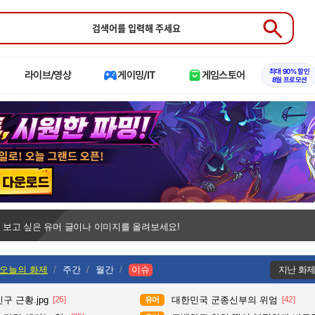
Submit
최대 90% 할인
라이브/영상
게이밍/IT
게임스토어
8월 프로모션
 보고 싶은 유머 글이나 이미지를 올려보세요!
오늘의 화제
주간
월간
이슈
지난 화
구 근황.jpg
[26]
대한민국 군종신부의 위엄
[42]
유머