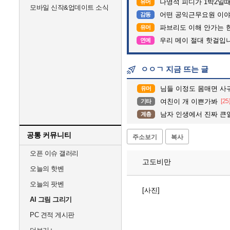
나영석 피디가 1박2일
유머
모바일 신작&업데이트 소식
어떤 공익근무요원 이
감동
파브리도 이해 안가는 
유머
우리 메이 절대 핫걸입
연예
ㅇㅇㄱ 지금 뜨는 글
님들 이정도 몸매면 사
유머
여친이 개 이쁜가봐
[25
기타
남자 인생에서 진짜 큰
계층
공통 커뮤니티
주소보기
복사
오픈 이슈 갤러리
고도비만
오늘의 핫벤
오늘의 팟벤
[사진]
AI 그림 그리기
PC 견적 게시판