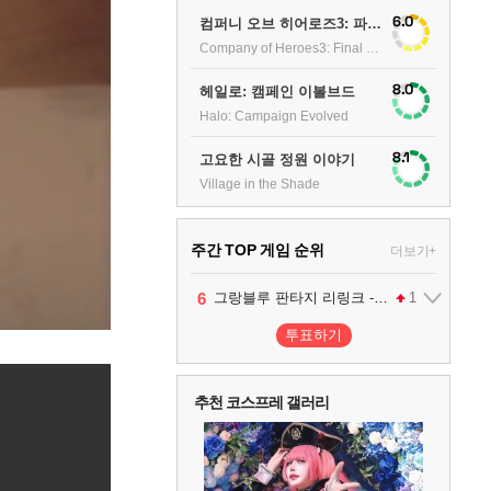
6.0
컴퍼니 오브 히어로즈3: 파이널 스탠드
Company of Heroes3: Final stand
8.0
헤일로: 캠페인 이볼브드
Halo: Campaign Evolved
8.1
고요한 시골 정원 이야기
Village in the Shade
주간 TOP 게임 순위
더보기+
1
2
3
4
5
6
7
팰월드
프로야구스피리츠2026
드래곤소드 : 어웨이크닝
블라인드 삼국
리듬 천국 미라클 스타즈
어쌔신 크리드: 블랙 플래그 리싱크드
그랑블루 판타지 리링크 - 엔드리스 라그나로크
1
2
2
1
1
2
투표하기
8
헤일로: 캠페인 이볼브드
2
추천 코스프레 갤러리
9
캡틴 츠바사 2 월드 파이터즈