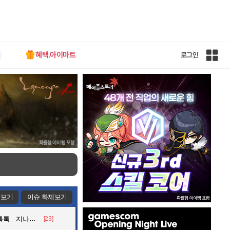
혜택.아이마트
로그인
인
벤
전
체
사
이
트
맵
제보기
이슈 화제보기
인
던 아재의 정체
[23]
벤
배