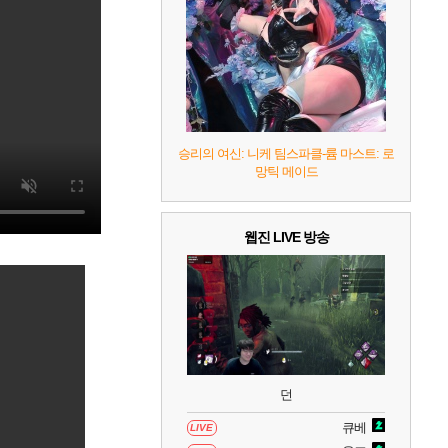
10
레고 배트맨: 레거시 오브 더 다크 나이트
승리의 여신: 니케 팀스파클-륨 마스트: 로
망틱 메이드
웹진 LIVE 방송
던
큐베
LIVE