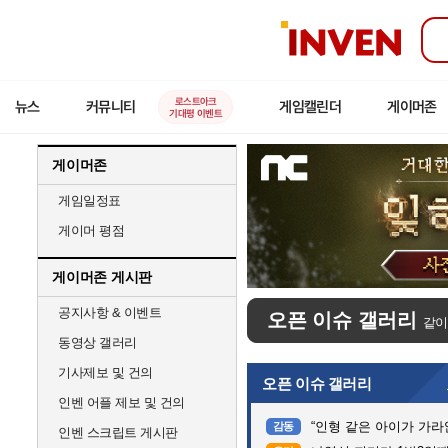
인
벤
로스트아크
뉴스
커뮤니티
게임캘린더
게이머존
기대평 이벤트
게이머존
게임일정표
게이머 평점
게이머존 게시판
공지사항 & 이벤트
오픈 이슈 갤러리
같이
동영상 갤러리
기사제보 및 건의
오픈 이슈 갤러리
인벤 어플 제보 및 건의
“인형 같은 아이가 가라앉는데”…
감동
인벤 스크립트 게시판