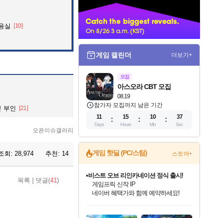
너
미용실
[10]
게임 캘린더
더보기+
모집
아스오라 CBT 모집
08.19
참가자 모집까지 남은 기간
 부인
[21]
11
15
10
35
Days
Hours
Min
Sec
오픈이슈갤러리
게임 핫딜 (PC/스팀)
조회:
28,974
추천:
14
스토어+
비스트 오브 리인카네이션 정식 출시!
목록
|
댓글(
41
)
게임프릭 신작 IP
네이버 혜택가와 함께 예약하세요!
인벤게임즈 8월 특별 할인!
드래곤소드: 어웨이크닝 입점!
문명 7 특별 할인!
마블 투혼 파이팅 소울즈 정식출시!
귀무자: 검의 길 예약 판매 중!
커세어 코브 출시 기념 할인!
더 렐릭 퍼스트 가디언 정식 출시
베데스다 40주년 기념 할인 중!
캡콤 프렌차이즈 할인 진행 중!
캡콤 일부 상품 상시 할인
스타워즈 은하계 레이서
로블록스 기프트 카드 공식 입점
인기 퍼블리셔 모음!
스팀으로 만나는 드래곤소드!
조선&고려 DLC 출시 예정
마블 히어로 총 출동&화려한 격투!
10% 할인과
해적'섬'을 발전시키자!
설화x하드코어 액션!
베데스다의 명작들을
몬헌, 바하 등 인기 IP를
몬헌 와일즈 & 드래곤즈 도그마2
인벤게임즈에서 10% 추가 적립
Robux를 가장 안전하고