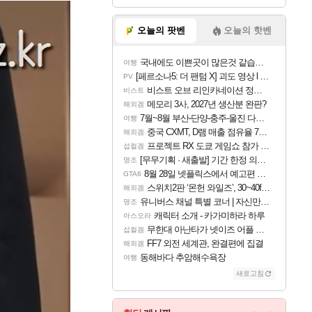
오늘의 팟벤
오늘의 핫벤
국내에도 이쁜곳이 많은것 같습니다
여행
[페르소나5: 더 팬텀 X] 괴도 영상 l 타카마키 안·댄싱 스타
PV
비스트 오브 리인카네이션 정보/공략글 모음
비스트
메모리 3사, 2027년 생산분 완판?
해외겜
7월~8월 부산-단양-충주-울진 다녀왔어요~
여행
중국 CXMT, D램 매출 점유율 7%…글로벌 4위로 부상
해외겜
프로젝트 RX 도쿄 게임쇼 참가 결정
섭컬겜
[무무기획 · 새출발] 기간 한정 의뢰 이벤트
명조
8월 28일 넷플릭스에서 예고편 공개 예정
GTA6
스위치2판 ‘몬헌 와일즈’, 30~40fps 목표 추정
해외겜
유니버스 채널 특별 코너 | 자신만의 스타일
명조
캐릭터 소개 - 카가미하라 하루
아스오라
무한대 아난타가 넷이즈 어플 달력에 일정 등록
섭컬겜
FF7 외전 세계관, 완결편에 집결
해외겜
동해바다 추암해수욕장
여행
새로고침