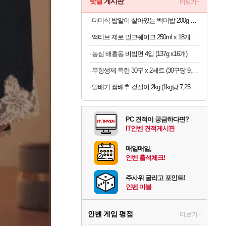
핫딜
게시판
더보기+
더미식 밥알이 살아있는 백미밥 200g 24개 외 잡곡밥류,덮밥소스7종 외
액티브 제로 밀크쉐이크 250ml x 18개 (1개당 1,105원)
농심 배홍동 비빔면 4입 (137g x16개)
무항생제 특란 30구 x 2세트 (30구당 9,250원)
알배기 쌈배추 겉절이 2kg (1kg당 7,250원)
PC 견적이 궁금하다면?
IT인벤 견적게시판
매일매일,
인벤 출석체크!
주사위 굴리고 포인트!
인벤 마블
인벤 게임 평점
더보기+