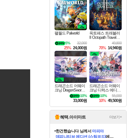
최대 90% 할인가를 만나보세요!
네이버혜택과 함께 만나보세요!
50%할인&추가 적립까지!
네이버 포인트 혜택까지!
이니&베니 혜택까지!
할인&네이버혜택으로 만나보세요!
네이버페이 혜택과 만나보세요!
40주년 프로모션으로 만나보세요!
할인가에 만나보세요!
일부 에디션 상시 할인!
혜택으로 예약 판매 중
편안하게 충전하세요
팰월드 Palworld
옥토패스 트래블러
II Octopath Traveler I
I
5%
32,000
49,800
25%
24,000원
70%
14,940원
드래곤소드 어웨이
드래곤소드 어웨이
크닝 DragonSword A
크닝 디럭스 에디션
wakening
DragonSword Awake
10%
10%
55,000
ning Deluxe Edition
33,000원
10%
49,500원
혜택.아이마트
더보기+
한건했습니다
님께서
마피아
데피니티브 에디션 (스팀코드)
에
프로틴스101
님께서
네이버페이 1만원
당첨되셨습니다.
교환권
에 당첨되셨습니다.