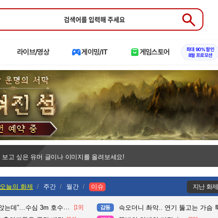
Submit
최대 90% 할인
라이브/영상
게이밍/IT
게임스토어
8월 프로모션
 보고 싶은 유머 글이나 이미지를 올려보세요!
오늘의 화제
주간
월간
이슈
지난 화
수심 3m 호수 뛰어든 60대 의인
[19]
슥오더니 촤악.. 연기 뚫고는 가슴 툭툭.. 지나가
감동