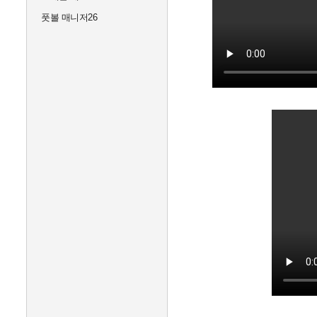
풋볼 매니저26