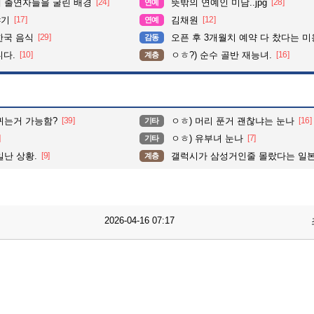
때 출연자들을 굴린 배경
[24]
뜻밖의 연예인 미담..jpg
[28]
연예
야기
[17]
김채원
[12]
연예
한국 음식
[29]
오픈 후 3개월치 예약 다 찼다는 
감동
니다.
[10]
ㅇㅎ?) 순수 골반 재능녀.
[16]
계층
귀는거 가능함?
[39]
ㅇㅎ) 머리 푼거 괜찮냐는 눈나
[16]
기타
]
ㅇㅎ) 유부녀 눈나
[7]
기타
일난 상황.
[9]
갤럭시가 삼성거인줄 몰랐다는 일본
계층
2026-04-16 07:17