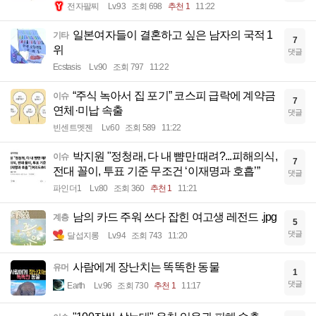
전자팔찌
Lv.93
조회 698
추천 1
11:22
일본여자들이 결혼하고 싶은 남자의 국적 1
기타
7
위
댓글
Ecstasis
Lv.90
조회 797
11:22
“주식 녹아서 집 포기” 코스피 급락에 계약금
이슈
7
연체·미납 속출
댓글
빈센트멧젠
Lv.60
조회 589
11:22
박지원 "정청래, 다 내 뺨만 때려?...피해의식,
이슈
7
전대 꼴이, 투표 기준 무조건 ‘이재명과 호흡’”
댓글
파인더1
Lv.80
조회 360
추천 1
11:21
남의 카드 주워 쓰다 잡힌 여고생 레전드 .jpg
계층
5
댓글
달섭지롱
Lv.94
조회 743
11:20
사람에게 장난치는 똑똑한 동물
유머
1
댓글
Earth
Lv.96
조회 730
추천 1
11:17