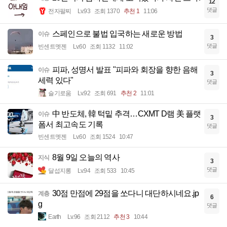
12
댓글
전자팔찌
Lv.93
조회 1370
추천 1
11:06
스페인으로 불법 입국하는 새로운 방법
이슈
3
댓글
빈센트멧젠
Lv.60
조회 1132
11:02
피파, 성명서 발표 "피파와 회장을 향한 음해
이슈
3
세력 있다"
댓글
슬기로움
Lv.92
조회 691
추천 2
11:01
中 반도체, 韓 턱밑 추격…CXMT D램 美 플랫
이슈
3
폼서 최고속도 기록
댓글
빈센트멧젠
Lv.60
조회 1524
10:47
8월 9일 오늘의 역사
지식
3
댓글
달섭지롱
Lv.94
조회 533
10:45
30점 만점에 29점을 쏘다니 대단하시네요.jp
계층
6
g
댓글
Earth
Lv.96
조회 2112
추천 3
10:44