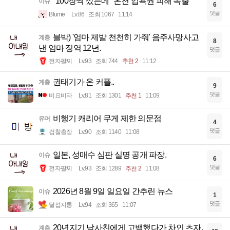
"100장씩 샀는데" 온천 입욕권 피해 속출
이슈
6
댓글
Blume
Lv.86
조회 1067
11:14
블박) '엄마 제발 천천히 가줘' 음주사망사고
계층
8
낸 엄마 징역 12년.
댓글
전자팔찌
Lv.93
조회 744
추천 2
11:12
권태기가 온 커플..
계층
9
댓글
비요비타
Lv.81
조회 1301
추천 1
11:09
비행기 캐리어 무게 제한 의문점
유머
4
댓글
검찰총장
Lv.90
조회 1140
11:08
일본, 성매수 심판 실명 공개 파장.
이슈
6
댓글
전자팔찌
Lv.93
조회 1289
추천 2
11:08
2026년 8월 9일 일요일 간추린 뉴스
이슈
1
댓글
달섭지롱
Lv.94
조회 365
11:07
20년지기 남사친에게 고백했다가 차인 츠자.
계층