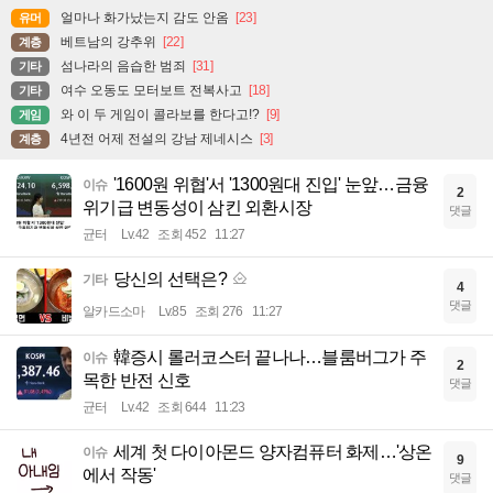
얼마나 화가났는지 감도 안옴
[23]
유머
베트남의 강추위
[22]
계층
섬나라의 음습한 범죄
[31]
기타
여수 오동도 모터보트 전복사고
[18]
기타
와 이 두 게임이 콜라보를 한다고!?
[9]
게임
4년전 어제 전설의 강남 제네시스
[3]
계층
'1600원 위협'서 '1300원대 진입' 눈앞…금융
이슈
2
위기급 변동성이 삼킨 외환시장
댓글
균터
Lv.42
조회 452
11:27
당신의 선택은?
기타
4
댓글
알카드소마
Lv.85
조회 276
11:27
韓증시 롤러코스터 끝나나…블룸버그가 주
이슈
2
목한 반전 신호
댓글
균터
Lv.42
조회 644
11:23
세계 첫 다이아몬드 양자컴퓨터 화제…'상온
이슈
9
에서 작동'
댓글