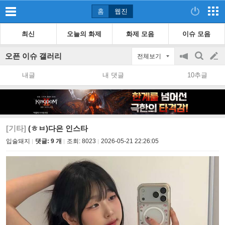
홈
웹진
최신
오늘의 화제
화제 모음
이슈 모음
오픈 이슈 갤러리
전체보기
공
검
글
지
색
내글
내 댓글
10추글
on/off
쓰
기
[기타]
(ㅎㅂ)다은 인스타
입술돼지
댓글: 9 개
조회:
8023
2026-05-21 22:26:05