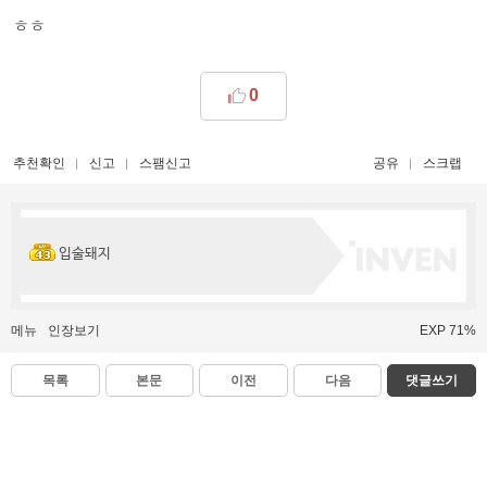
ㅎㅎ
0
추천확인
신고
스팸신고
공유
스크랩
입술돼지
메뉴
인장보기
EXP 71%
목록
본문
이전
다음
댓글쓰기