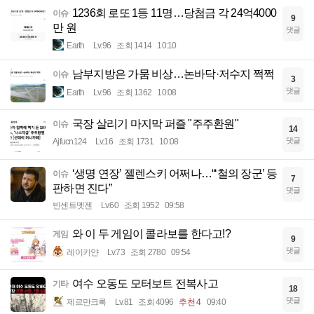
1236회 로또 1등 11명…당첨금 각 24억4000
이슈
9
만 원
댓글
Earth
Lv.96
조회 1414
10:10
남부지방은 가뭄 비상…논바닥·저수지 쩍쩍
이슈
3
댓글
Earth
Lv.96
조회 1362
10:08
국장 살리기 마지막 퍼즐 "주주환원"
이슈
14
댓글
Ajfucn124
Lv.16
조회 1731
10:08
‘생명 연장’ 젤렌스키 어쩌나…“‘철의 장군’ 등
이슈
7
판하면 진다”
댓글
빈센트멧젠
Lv.60
조회 1952
09:58
와 이 두 게임이 콜라보를 한다고!?
게임
9
댓글
레이키얀
Lv.73
조회 2780
09:54
여수 오동도 모터보트 전복사고
기타
18
댓글
제르만크록
Lv.81
조회 4096
추천 4
09:40