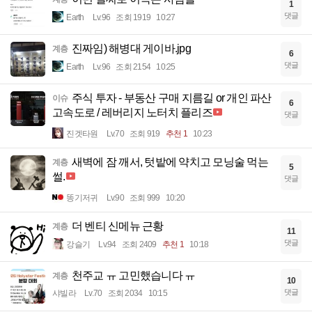
1
댓글
Earth
Lv.96
조회 1919
10:27
진짜임) 해병대 게이바.jpg
계층
6
댓글
Earth
Lv.96
조회 2154
10:25
주식 투자 - 부동산 구매 지름길 or 개인 파산
이슈
6
고속도로 / 레버리지 노터치 플리즈
댓글
진겟타원
Lv.70
조회 919
추천 1
10:23
새벽에 잠 깨서, 텃밭에 약치고 모닝술 먹는
계층
5
썰.
댓글
똥기저귀
Lv.90
조회 999
10:20
더 벤티 신메뉴 근황
계층
11
댓글
강슬기
Lv.94
조회 2409
추천 1
10:18
천주교 ㅠ 고민했습니다 ㅠ
계층
10
댓글
샤빌라
Lv.70
조회 2034
10:15