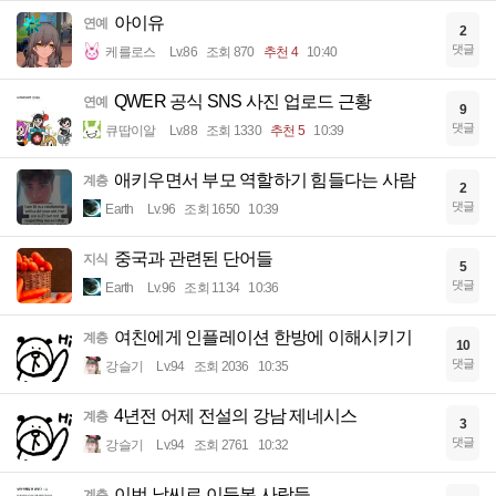
아이유
연예
2
댓글
케를로스
Lv.86
조회 870
추천 4
10:40
QWER 공식 SNS 사진 업로드 근황
연예
9
댓글
큐땁이알
Lv.88
조회 1330
추천 5
10:39
애키우면서 부모 역할하기 힘들다는 사람
계층
2
댓글
Earth
Lv.96
조회 1650
10:39
중국과 관련된 단어들
지식
5
댓글
Earth
Lv.96
조회 1134
10:36
여친에게 인플레이션 한방에 이해시키기
계층
10
댓글
강슬기
Lv.94
조회 2036
10:35
4년전 어제 전설의 강남 제네시스
계층
3
댓글
강슬기
Lv.94
조회 2761
10:32
이번 날씨로 이득본 사람들
계층