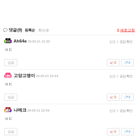
댓글
(9)
등록순
|
최신순
새로고침
Ah64e
26-05-21 22:30
신고
|
공감 확인
ㅇㄷ
답글
0
0
고양고앵이
26-05-21 22:43
신고
|
공감 확인
ㅇㄷ
답글
0
0
나메크
26-05-21 22:54
신고
|
공감 확인
ㅇㄷ
답글
0
0