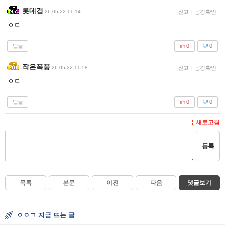
롯데검
26-05-22 11:14
신고
|
공감 확인
ㅇㄷ
답글
0
0
작은폭풍
26-05-22 11:58
신고
|
공감 확인
ㅇㄷ
답글
0
0
새로고침
등록
목록
본문
이전
다음
댓글보기
ㅇㅇㄱ 지금 뜨는 글