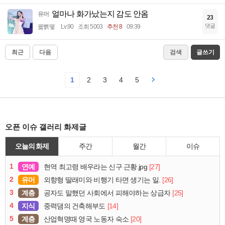
얼마나 화가났는지 감도 안옴
유머
23
댓글
꿻뻵뗗
Lv.90
조회 5003
추천 8
09:39
최근
다음
검색
글쓰기
1
2
3
4
5
오픈 이슈 갤러리 화제글
오늘의 화제
주간
월간
이슈
1
연예
[27]
현역 최고령 배우라는 신구 근황.jpg
2
유머
[26]
외향형 딸래미와 비행기 타면 생기는 일.
3
계층
[25]
공자도 말했던 사회에서 피해야하는 상급자
4
지식
[14]
중력댐의 건축해부도
5
계층
[20]
산업혁명때 영국 노동자 숙소