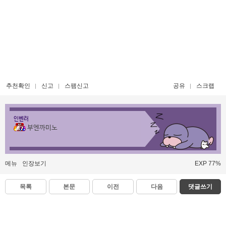
추천확인
신고
스팸신고
공유
스크랩
인벤러
부엔까미노
메뉴
인장보기
EXP 77%
목록
본문
이전
다음
댓글쓰기