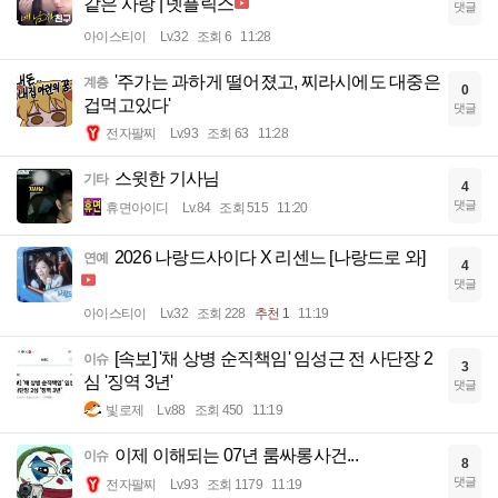
같은 사랑 | 넷플릭스
댓글
아이스티이
Lv.32
조회 6
11:28
'주가는 과하게 떨어졌고, 찌라시에도 대중은
계층
0
겁먹고있다'
댓글
전자팔찌
Lv.93
조회 63
11:28
스윗한 기사님
기타
4
댓글
휴면아이디
Lv.84
조회 515
11:20
2026 나랑드사이다 X 리센느 [나랑드로 와]
연예
4
댓글
아이스티이
Lv.32
조회 228
추천 1
11:19
[속보] '채 상병 순직책임' 임성근 전 사단장 2
이슈
3
심 '징역 3년'
댓글
빛로제
Lv.88
조회 450
11:19
이제 이해되는 07년 룸싸롱사건...
이슈
8
댓글
전자팔찌
Lv.93
조회 1179
11:19