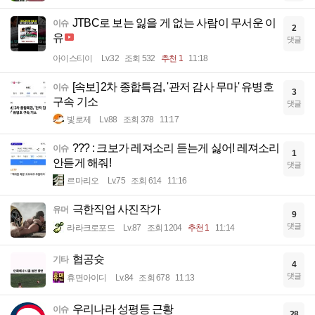
JTBC로 보는 잃을 게 없는 사람이 무서운 이
이슈
2
유
댓글
아이스티이
Lv.32
조회 532
추천 1
11:18
[속보] 2차 종합특검, '관저 감사 무마' 유병호
이슈
3
구속 기소
댓글
빛로제
Lv.88
조회 378
11:17
??? : 크보가 레져소리 듣는게 싫어! 레져소리
이슈
1
안듣게 해줘!
댓글
르마리오
Lv.75
조회 614
11:16
극한직업 사진작가
유머
9
댓글
라라크로포드
Lv.87
조회 1204
추천 1
11:14
협공슛
기타
4
댓글
휴면아이디
Lv.84
조회 678
11:13
우리나라 성평등 근황
이슈
28