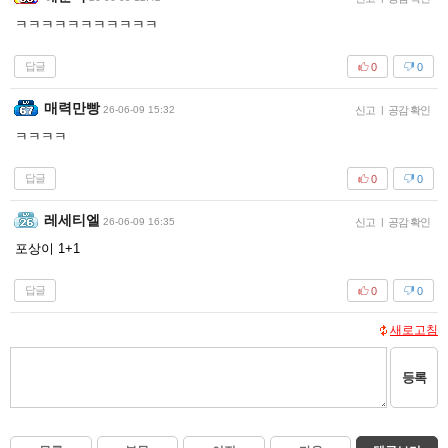
ㅋㅋㅋㅋㅋㅋㅋㅋㅋㅋㅋ
답글
0
0
매력만빵
26-06-09 15:32
신고
|
공감 확인
ㅋㅋㅋㅋ
답글
0
0
레세티엘
26-06-09 16:35
신고
|
공감 확인
포상이 1+1
답글
0
0
새로고침
등록