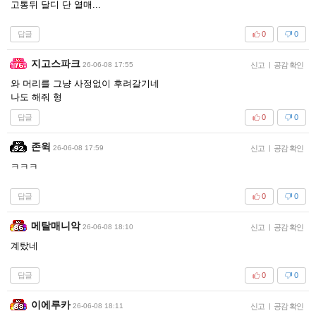
고통뒤 달디 단 열매...
답글
0
0
지고스파크
26-06-08 17:55
신고
|
공감 확인
와 머리를 그냥 사정없이 후려갈기네
나도 해줘 형
답글
0
0
존윅
26-06-08 17:59
신고
|
공감 확인
ㅋㅋㅋ
답글
0
0
메탈매니악
26-06-08 18:10
신고
|
공감 확인
계탔네
답글
0
0
이에루카
26-06-08 18:11
신고
|
공감 확인