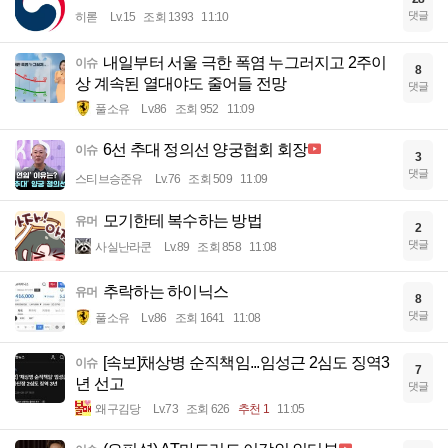
댓글
히롣
Lv.15
조회 1393
11:10
내일부터 서울 극한 폭염 누그러지고 2주이
이슈
8
상 계속된 열대야도 줄어들 전망
댓글
풀소유
Lv.86
조회 952
11:09
6선 추대 정의선 양궁협회 회장
이슈
3
댓글
스티브승준유
Lv.76
조회 509
11:09
모기한테 복수하는 방법
유머
2
댓글
사실난라쿤
Lv.89
조회 858
11:08
추락하는 하이닉스
유머
8
댓글
풀소유
Lv.86
조회 1641
11:08
[속보]채상병 순직책임...임성근 2심도 징역3
이슈
7
년 선고
댓글
왜구김당
Lv.73
조회 626
추천 1
11:05