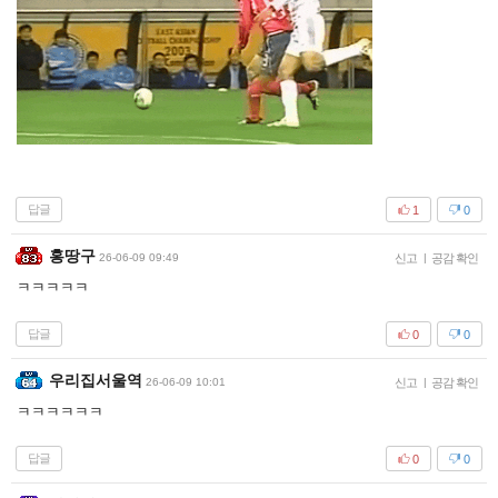
답글
1
0
홍땅구
26-06-09 09:49
신고
|
공감 확인
ㅋㅋㅋㅋㅋ
답글
0
0
우리집서울역
26-06-09 10:01
신고
|
공감 확인
ㅋㅋㅋㅋㅋㅋ
답글
0
0