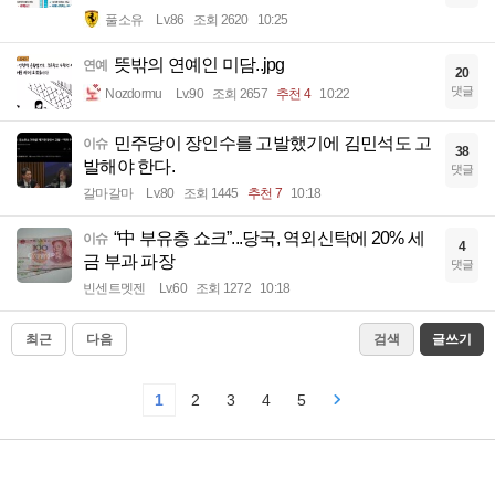
풀소유
Lv.86
조회 2620
10:25
뜻밖의 연예인 미담..jpg
연예
20
댓글
Nozdormu
Lv.90
조회 2657
추천 4
10:22
민주당이 장인수를 고발했기에 김민석도 고
이슈
38
발해야 한다.
댓글
갈마갈마
Lv.80
조회 1445
추천 7
10:18
“中 부유층 쇼크”...당국, 역외신탁에 20% 세
이슈
4
금 부과 파장
댓글
빈센트멧젠
Lv.60
조회 1272
10:18
최근
다음
검색
글쓰기
1
2
3
4
5