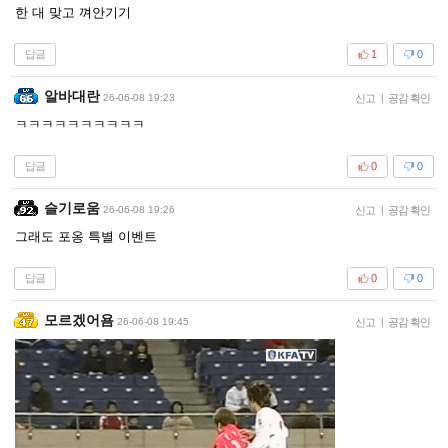
한 대 맞고 껴안기기
답글
1
0
알바대란
26-06-08 19:23
신고
|
공감 확인
ㅋㅋㅋㅋㅋㅋㅋㅋㅋㅋ
답글
0
0
슬기로움
26-06-08 19:26
신고
|
공감 확인
그래도 포옹 특별 이벤트
답글
0
0
모르겠어욤
26-06-08 19:45
신고
|
공감 확인