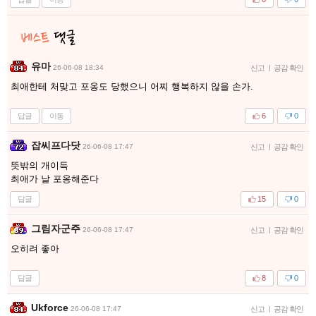
유마
26-06-08 18:34
신고
|
공감 확인
최애한테 처맞고 포옹도 당했으니 어찌 행복하지 않을 손가.
답글
이동
6
0
잡씨프다닷
26-06-08 17:47
신고
|
공감 확인
뜻밖의 개이득
최애가 날 포옹해준다
답글
15
0
그림자군주
26-06-08 17:47
신고
|
공감 확인
오히려 좋아
답글
8
0
Ukforce
26-06-08 17:47
신고
|
공감 확인