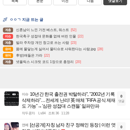
목록
본문
이전
다음
댓글보기
ㅇㅇㄱ 지금 뜨는 글
신혼남이 느낀 가전 베스트, 워스트
[52]
계층
한국축구 성접대 문화를 없애 버린 인물
[22]
이슈
빌라 주차장 개인 창고로 쓰는 사람
[23]
계층
몸에 물닿는게 싫어서 물티슈로 샤워한다는 사람.jpg
[28]
유머
후방)애들은 가라
[22]
유머
넷플릭스 시크릿 코드 1장으로 총정리
[20]
계층
10년간 한국 출전권 박탈하라”, "2002년 기록
이슈
0
삭제하라"…전세계 난리! 英 매체 "FIFA 공식 제재
댓글
도 가능"→'심판 성접대 스캔들' 일파만파
작두콩차
Lv.84
조회 36
11:28
[선공개] 자칭 남자 친구 정해인 등장 | 이런 엿
연예
0