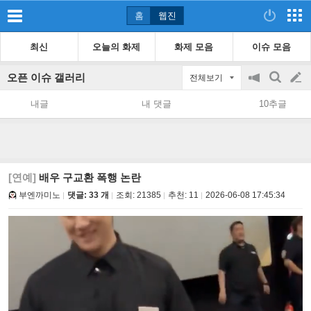
홈
웹진
최신
오늘의 화제
화제 모음
이슈 모음
오픈 이슈 갤러리
전체보기
공
검
글
지
색
내글
내 댓글
10추글
on/off
쓰
기
[연예]
배우 구교환 폭행 논란
부엔까미노
댓글: 33 개
조회:
21385
추천:
11
2026-06-08 17:45:34