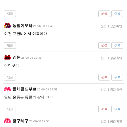
답글
0
0
동팔이오빠
26-06-08 17:49
신고
|
공감 확인
이건 교환비에서 이득이다
답글
2
0
멤논
26-06-08 17:49
신고
|
공감 확인
어이쿠야
답글
0
0
돌체콜드부르
26-06-08 17:53
신고
|
공감 확인
일단 운동은 못할꺼 같다 ㅋㅋ
답글
0
0
쿨구레구
26-06-08 17:53
신고
|
공감 확인