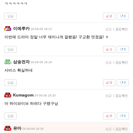
ㅋㅋㅋㅋㅋㅋ
답글
0
0
이에루카
26-06-08 18:12
신고
|
공감 확인
이번에 드라마 정말 너무 재미나게 잘봤음! 구교환 멋졌음! ㅎ
답글
1
0
삼송전자
26-06-08 18:18
신고
|
공감 확인
서비스 확실하네
답글
0
0
Kumagom
26-06-08 18:30
신고
|
공감 확인
아 하이파이브 하려다 구랬구낭
답글
0
0
유마
26-06-08 18:34
신고
|
공감 확인