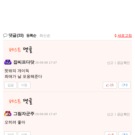
댓글
(33)
등록순
|
최신순
새로고침
잡씨프다닷
26-06-08 17:47
신고
|
공감 확인
뜻밖의 개이득
최애가 날 포옹해준다
답글
이동
15
0
그림자군주
26-06-08 17:47
신고
|
공감 확인
오히려 좋아
답글
이동
8
0