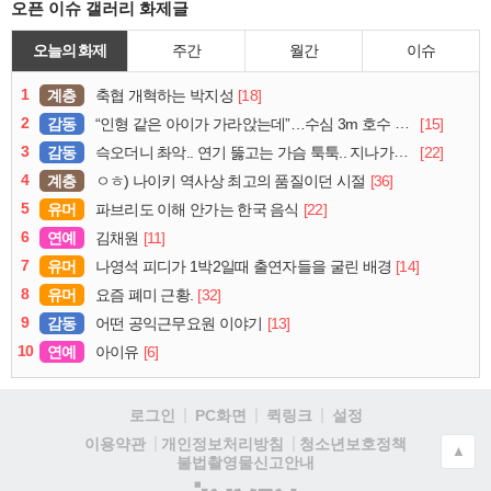
오픈 이슈 갤러리 화제글
오늘의 화제
주간
월간
이슈
1
계층
[18]
축협 개혁하는 박지성
2
감동
[15]
“인형 같은 아이가 가라앉는데”…수심 3m 호수 뛰어든 60대 의인
3
감동
[22]
슥오더니 촤악.. 연기 뚫고는 가슴 툭툭.. 지나가던 아재의 정체
4
계층
[36]
ㅇㅎ) 나이키 역사상 최고의 품질이던 시절
5
유머
[22]
파브리도 이해 안가는 한국 음식
6
연예
[11]
김채원
7
유머
[14]
나영석 피디가 1박2일때 출연자들을 굴린 배경
8
유머
[32]
요즘 폐미 근황.
9
감동
[13]
어떤 공익근무요원 이야기
10
연예
[6]
아이유
로그인
PC화면
퀵링크
설정
청소년보호정책
이용약관
개인정보처리방침
▲
불법촬영물신고안내