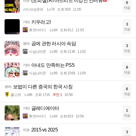
(오피셜) AT마드리드 이강인 인터뷰
이슈
0
댓글
스티브승준유
Lv.76
조회 358
11:05
키우라고!
기타
3
댓글
휴면아이디
Lv.84
조회 812
11:03
곰에 관한 러시아 속담
유머
3
댓글
사실난라쿤
Lv.89
조회 1136
11:02
아내도 만족하는 PS5
기타
8
댓글
사실난라쿤
Lv.89
조회 1569
11:00
보법이 다른 증국의 한국 사칭
유머
6
댓글
풀소유
Lv.86
조회 1716
추천 1
10:58
글레디에이터
기타
1
댓글
휴면아이디
Lv.84
조회 933
10:56
2015 vs 2025
이슈
3