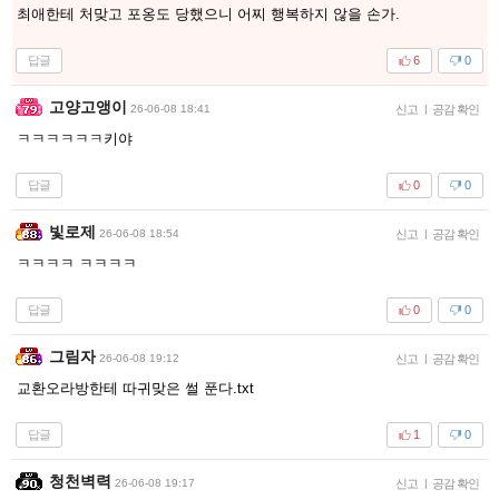
최애한테 처맞고 포옹도 당했으니 어찌 행복하지 않을 손가.
답글
6
0
고양고앵이
26-06-08 18:41
신고
|
공감 확인
ㅋㅋㅋㅋㅋㅋ키야
답글
0
0
빛로제
26-06-08 18:54
신고
|
공감 확인
ㅋㅋㅋㅋ ㅋㅋㅋㅋ
답글
0
0
그림자
26-06-08 19:12
신고
|
공감 확인
교환오라방한테 따귀맞은 썰 푼다.txt
답글
1
0
청천벽력
26-06-08 19:17
신고
|
공감 확인