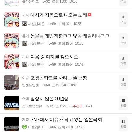
댓글
불타는머그
Lv.32
조회 1100
10:56
대사가 자동으로 나오는 노래
기타
0
댓글
사실난라쿤
Lv.89
조회 491
10:55
동물들 개멍청함ㅋㅋ 덫을 왜걸리냐ㅋㅋ
유머
5
댓글
사실난라쿤
Lv.89
조회 1814
10:51
다음 중 여자를 찾으시오
기타
8
댓글
사실난라쿤
Lv.89
조회 1864
10:46
포켓몬카드를 사려는 줄 근황
이슈
8
댓글
빈센트멧젠
Lv.60
조회 2246
10:43
범상치 않은 00년생
연예
15
댓글
스티브승준유
Lv.76
조회 2222
추천 1
10:41
SNS에서 이슈가 되고 있는 일본국회
계층
11
댓글
너빨갱이지
Lv.86
조회 2269
10:36