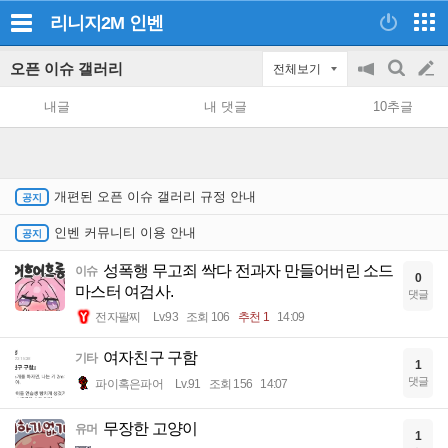
리니지2M
인벤
오픈 이슈 갤러리
전체보기
공
검
글
지
색
내글
내 댓글
10추글
on/off
쓰
기
개편된 오픈 이슈 갤러리 규정 안내
인벤 커뮤니티 이용 안내
성폭행 무고죄 싹다 전과자 만들어버린 소드
이슈
0
마스터 여검사.
댓글
전자팔찌
Lv.93
조회 106
추천 1
14:09
여자친구 구함
기타
1
댓글
파이혹은파어
Lv.91
조회 156
14:07
무장한 고양이
유머
1