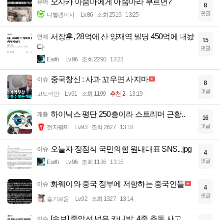
오사카 아줌마에게 아줌마라 부르면?
유머
8
댓글
너빨갱이지
Lv.86
조회 2519
13:25
서장훈, 28억에 산 양재역 빌딩 450억에 내놨
연예
15
다
댓글
Earth
Lv.96
조회 2290
13:23
중국창신 : 사과 꼬우면 사지마
이슈
8
댓글
고도비만
Lv.91
조회 1199
추천 2
13:19
하이닉스 평단 250층이라 스트리머 근황..
계층
16
댓글
전자팔찌
Lv.93
조회 2627
13:18
오늘자 정점식 국민의힘 원내대표 SNS...jpg
이슈
4
댓글
Earth
Lv.96
조회 1136
13:15
화웨이와 중국 정부에 저항하는 중국인들
이슈
4
댓글
슬기로움
Lv.92
조회 1327
13:14
[속보] 중앙선 넘은 카니발, 4중 추돌 사고…
이슈