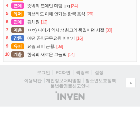
4
연예
[24]
뜻밖의 연예인 미담..jpg
5
유머
[26]
파브리도 이해 안가는 한국 음식
6
연예
[12]
김채원
7
계층
[39]
ㅇㅎ) 나이키 역사상 최고의 품질이던 시절
8
감동
[16]
어떤 공익근무요원 이야기
9
유머
[39]
요즘 폐미 근황.
10
계층
[14]
한국의 새로운 그늘막
로그인
PC화면
퀵링크
설정
청소년보호정책
이용약관
개인정보처리방침
▲
불법촬영물신고안내
(주)
인
벤