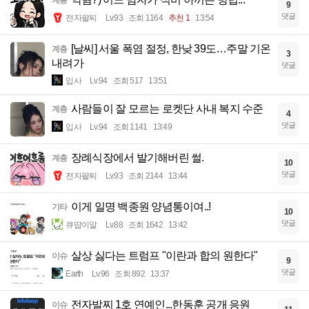
계층
9
댓글
전자팔찌
Lv.93
조회 1164
추천 1
13:54
[날씨] 서울 폭염 절정, 한낮 39도…주말 기온
계층
3
내려가
댓글
입사
Lv.94
조회 517
13:51
사람들이 잘 모르는 로켓단 사내 복지 수준
계층
4
댓글
입사
Lv.94
조회 1141
13:49
장례식장에서 발기해버린 썰.
계층
10
댓글
전자팔찌
Lv.93
조회 2144
13:44
이게 일명 백종원 양념통이여..!
기타
10
댓글
큐땁이알
Lv.88
조회 1642
13:42
살상 싫다는 트럼프 "이란과 합의 원한다"
이슈
9
댓글
Earth
Lv.96
조회 892
13:37
전자발찌 1호 연예인...한동훈 공개 응원
이슈