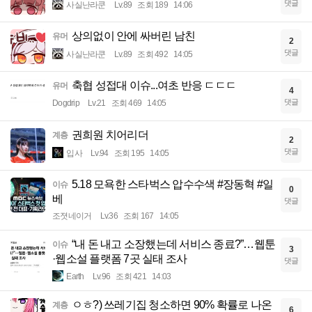
댓글
사실난라쿤
Lv.89
조회 189
14:06
상의없이 안에 싸버린 남친
유머
2
댓글
사실난라쿤
Lv.89
조회 492
14:05
축협 성접대 이슈...여초 반응 ㄷㄷㄷ
유머
4
댓글
Dogdrip
Lv.21
조회 469
14:05
권희원 치어리더
계층
2
댓글
입사
Lv.94
조회 195
14:05
5.18 모욕한 스타벅스 압수수색 #장동혁 #일
이슈
0
베
댓글
조졋네이거
Lv.36
조회 167
14:05
“내 돈 내고 소장했는데 서비스 종료?”…웹툰
이슈
3
·웹소설 플랫폼 7곳 실태 조사
댓글
Earth
Lv.96
조회 421
14:03
ㅇㅎ?) 쓰레기집 청소하면 90% 확률로 나온
계층
6