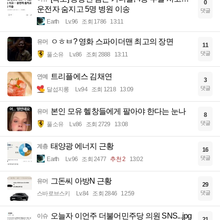
0
운전자 숨지고 5명 병원 이송
댓글
Earth
Lv.96
조회 1786
13:11
ㅇㅎㅂ? 영화 스파이더맨 최고의 장면
유머
11
댓글
풀소유
Lv.86
조회 2888
13:11
트리플에스 김채연
연예
3
댓글
달섭지롱
Lv.94
조회 1218
13:09
본인 모유 헬창들에게 팔아야 한다는 눈나
유머
8
댓글
풀소유
Lv.86
조회 2729
13:08
태양광 에너지 근황
계층
16
댓글
Earth
Lv.96
조회 2477
추천 2
13:02
그돈씨 아방N 근황
유머
29
댓글
스바로브스키
Lv.84
조회 2846
12:59
오늘자 이언주 더불어민주당 의원 SNS...jpg
이슈
21