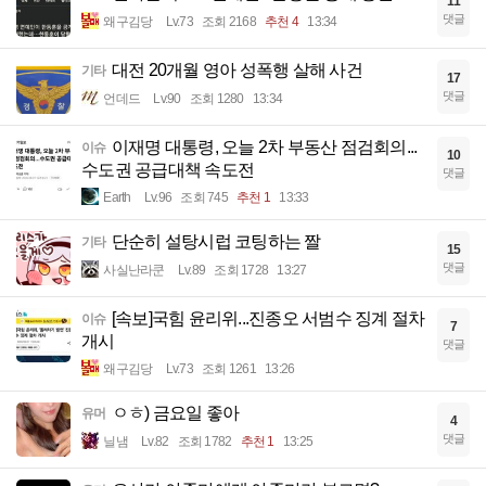
11
댓글
왜구김당
Lv.73
조회 2168
추천 4
13:34
대전 20개월 영아 성폭행 살해 사건
기타
17
댓글
언데드
Lv.90
조회 1280
13:34
이재명 대통령, 오늘 2차 부동산 점검회의...
이슈
10
수도권 공급대책 속도전
댓글
Earth
Lv.96
조회 745
추천 1
13:33
단순히 설탕시럽 코팅하는 짤
기타
15
댓글
사실난라쿤
Lv.89
조회 1728
13:27
[속보]국힘 윤리위...진종오 서범수 징계 절차
이슈
7
개시
댓글
왜구김당
Lv.73
조회 1261
13:26
ㅇㅎ) 금요일 좋아
유머
4
댓글
닐냄
Lv.82
조회 1782
추천 1
13:25