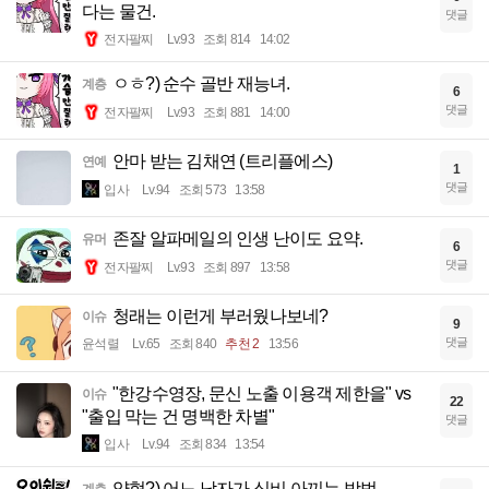
다는 물건.
댓글
전자팔찌
Lv.93
조회 814
14:02
ㅇㅎ?) 순수 골반 재능녀.
계층
6
댓글
전자팔찌
Lv.93
조회 881
14:00
안마 받는 김채연 (트리플에스)
연예
1
댓글
입사
Lv.94
조회 573
13:58
존잘 알파메일의 인생 난이도 요약.
유머
6
댓글
전자팔찌
Lv.93
조회 897
13:58
청래는 이런게 부러웠나보네?
이슈
9
댓글
윤석렬
Lv.65
조회 840
추천 2
13:56
"한강수영장, 문신 노출 이용객 제한을" vs
이슈
22
"출입 막는 건 명백한 차별"
댓글
입사
Lv.94
조회 834
13:54
약혐?) 어느 남자가 식비 아끼는 방법...