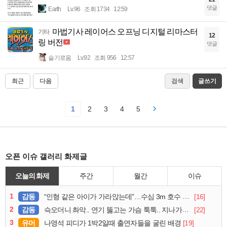
댓글
Earth
Lv.96
조회 1734
12:59
마법기사 레이어스 오프닝 디지털 리마스터
기타
12
링 버전
댓글
슬기로움
Lv.92
조회 956
12:57
최근
다음
검색
글쓰기
1
2
3
4
5
오픈 이슈 갤러리 화제글
오늘의 화제
주간
월간
이슈
1
감동
[16]
“인형 같은 아이가 가라앉는데”…수심 3m 호수 뛰어든 60대 의인
2
감동
[22]
슥오더니 촤악.. 연기 뚫고는 가슴 툭툭.. 지나가던 아재의 정체
3
유머
[19]
나영석 피디가 1박2일때 출연자들을 굴린 배경