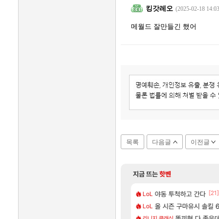
킹갓레오
(2025-02-18 14:03
메월드 잘만들긴 했어
목록
다음글
이전글
지금 뜨는
핫벤
[240]
[21]
곳이 많은것 같습니다
 쓰는 인방 하꼬 스트리머 박제합니다.
야동 투척하고 간다
아사쿠라 마이 성우 
아스오라
LoL
[52]
[1]
마음껏 유린하라.jpg
 D램 매출 점유율 7%…글로벌 4위로 부상
올 시즌 구마유시 솔킬 64
아스오라 성우 정보 
아스오라
LoL
[6]
1부활
압박, 메인보드값 오르나
아키츠 아키나 성우 
똘끼형 다 좋은데 해외
아스오라
리니지 클래식