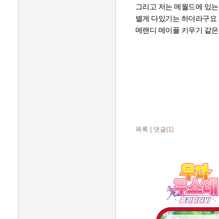
그리고 저는 메월드에 있
별게 다있기는 하더라구요
메랜디 메이플 키우기 같
목록
|
댓글(
1
)