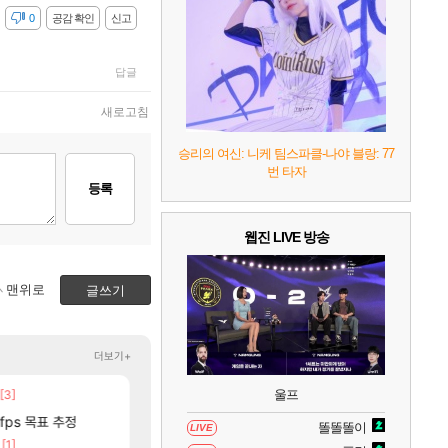
7
리듬 천국 미라클 스타즈
2
감
0
공감 확인
신고
8
헤일로: 캠페인 이볼브드
2
답글
새로고침
9
캡틴 츠바사 2 월드 파이터즈
승리의 여신: 니케 팀스파클-나야 블랑: 77
번 타자
10
레고 배트맨: 레거시 오브 더 다크 나이트
등록
웹진 LIVE 방송
맨위로
글쓰기
더보기+
[3]
[12]
울프
비분들!
국내에도 이쁜곳이 많은것 같습니다
고양이를 도구로 쓰는 인방 하꼬 스트리머 박제합니
여행
로아
[52]
fps 목표 추정
종자들이여, 마음껏 유린하라.jpg
중국 CXMT, D램 매출 점유율 7%…글로벌 4위로
해외겜
로아
똘똘똘이
LIVE
[1]
[88]
[6]
자
룰러 부활 T1부활
AI발 원가 압박, 메인보드값 오르나
해외겜
LoL