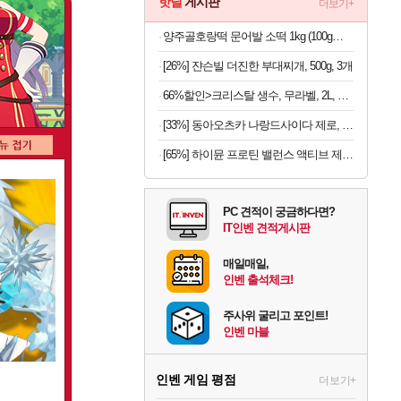
핫딜
게시판
더보기+
양주골호랑떡 문어발 소떡 1kg (100g당 1,340원)
[26%] 쟌슨빌 더진한 부대찌개, 500g, 3개
66%할인>크리스탈 생수, 무라벨, 2L, 12개
[33%] 동아오츠카 나랑드사이다 제로, 오리지널, 345ml, 24개
[65%] 하이뮨 프로틴 밸런스 액티브 제로, 밀크쉐이크, 250ml, 18개
PC 견적이 궁금하다면?
IT인벤 견적게시판
매일매일,
인벤 출석체크!
주사위 굴리고 포인트!
인벤 마블
인벤 게임 평점
더보기+