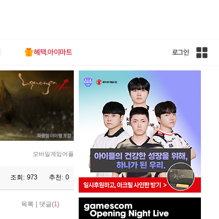
혜택.아이마트
로그인
인
벤
전
체
사
이
트
맵
모바일게임어플
조회:
973
추천:
0
인
목록
|
댓글(
1
)
벤
배