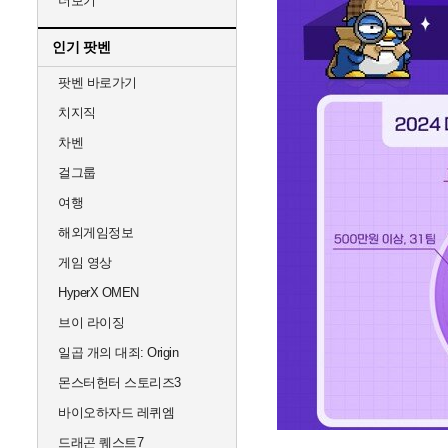
더보기
인기 팟벤
팟벤 바로가기
치지직
차벤
걸그룹
여행
해외게임정보
게임 영상
HyperX OMEN
브이 라이징
일곱 개의 대죄: Origin
몬스터헌터 스토리즈3
바이오하자드 레퀴엠
드래곤 퀘스트7