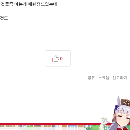
는 것들중 아는게 메랜정도였는데
은것도
0
공유
스크랩
신고하기