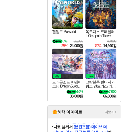
최대 90% 할인가를 만나보세요!
네이버혜택과 함께 만나보세요!
50%할인&추가 적립까지!
이니&베니 혜택까지!
네이버 혜택가와 함께 예약하세요!
할인&네이버혜택으로 만나보세요!
네이버페이 혜택과 만나보세요!
40주년 프로모션으로 만나보세요!
할인가에 만나보세요!
일부 에디션 상시 할인!
혜택으로 예약 판매 중
편안하게 충전하세요
팰월드 Palworld
옥토패스 트래블러
II Octopath Traveler I
I
5%
32,000
49,800
25%
24,000원
70%
14,940원
드래곤소드 어웨이
그랑블루 판타지 리
크닝 DragonSword A
링크 엔드리스 라그
wakening
나로크 Granblue Fa
10%
7,000
ntasy Relink Endless
33,000원
66,800원
Ragnarok
혜택.아이마트
더보기+
니코
님께서
(본편포함) 데이브 더
다이버 인 더 정글 번들 (스팀코드)
에