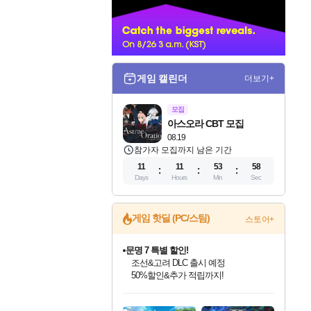
너
게임 캘린더
더보기+
모집
아스오라 CBT 모집
08.19
참가자 모집까지 남은 기간
11
11
53
57
Days
Hours
Min
Sec
게임 핫딜 (PC/스팀)
스토어+
마블 투혼 파이팅 소울즈 정식출시!
마블 히어로 총 출동&화려한 격투!
네이버 포인트 혜택까지!
인벤게임즈 8월 특별 할인!
드래곤소드: 어웨이크닝 입점!
문명 7 특별 할인!
귀무자: 검의 길 예약 판매 중!
비스트 오브 리인카네이션 정식 출시!
커세어 코브 출시 기념 할인!
더 렐릭 퍼스트 가디언 정식 출시
베데스다 40주년 기념 할인 중!
캡콤 프렌차이즈 할인 진행 중!
캡콤 일부 상품 상시 할인
스타워즈 은하계 레이서
로블록스 기프트 카드 공식 입점
인기 퍼블리셔 모음!
스팀으로 만나는 드래곤소드!
조선&고려 DLC 출시 예정
10% 할인과
게임프릭 신작 IP
해적'섬'을 발전시키자!
설화x하드코어 액션!
베데스다의 명작들을
몬헌, 바하 등 인기 IP를
몬헌 와일즈 & 드래곤즈 도그마2
인벤게임즈에서 10% 추가 적립
Robux를 가장 안전하고