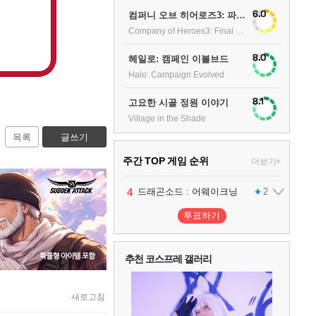
6.0
컴퍼니 오브 히어로즈3: 파이널 스탠드
Company of Heroes3: Final stand
8.0
헤일로: 캠페인 이볼브드
Halo: Campaign Evolved
8.1
고요한 시골 정원 이야기
Village in the Shade
목록
글쓰기
주간 TOP 게임 순위
더보기+
1
2
3
4
팰월드
프로야구스피리츠2026
드래곤소드 : 어웨이크닝
어쌔신 크리드: 블랙 플래그 리싱크드
1
2
2
투표하기
5
블라인드 삼국
1
추천 코스프레 갤러리
6
그랑블루 판타지 리링크 - 엔드리스 라그나로크
1
새로고침