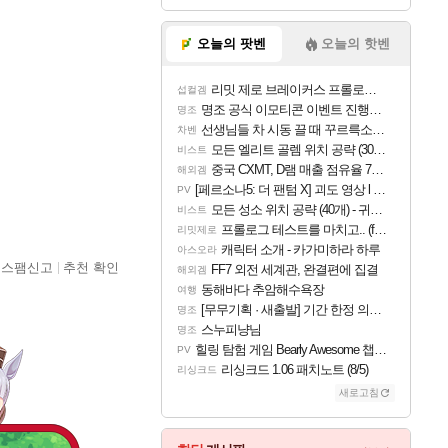
오늘의 팟벤
오늘의 핫벤
리밋 제로 브레이커스 프롤로그 테스트 후기 영상 업로드
섭컬겜
명조 공식 이모티콘 이벤트 진행해봤습니다! 참여부터 추첨까지????
명조
선생님들 차 시동 끌 때 꾸르륵소리나는데
차벤
모든 엘리트 골렘 위치 공략 (30개) - 방랑 결투가
비스트
중국 CXMT, D램 매출 점유율 7%…글로벌 4위로 부상
해외겜
[페르소나5: 더 팬텀 X] 괴도 영상 l 타카마키 안·댄싱 스타
PV
모든 성소 위치 공략 (40개) - 귀환한 영혼 도전과제
비스트
프롤로그 테스트를 마치고.. (feat. 리아)
리밋제로
캐릭터 소개 - 카가미하라 하루
아스오라
스팸신고
추천 확인
FF7 외전 세계관, 완결편에 집결
해외겜
동해바다 추암해수욕장
여행
[무무기획 · 새출발] 기간 한정 의뢰 이벤트
명조
스누피냥님
명조
힐링 탐험 게임 Bearly Awesome 챕터 1 트레일러
PV
리싱크드 1.06 패치노트 (8/5)
리싱크드
새로고침