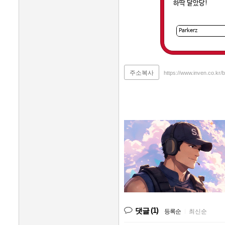
하딱 달았당!
주소복사
https://www.inven.co.kr
(1)
댓글
등록순
|
최신순