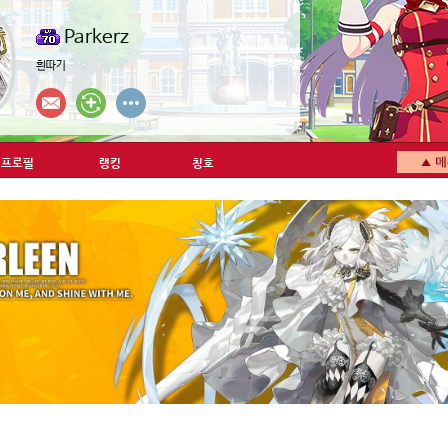
Parkerz
흰따기
프로필
랭킹
칭호