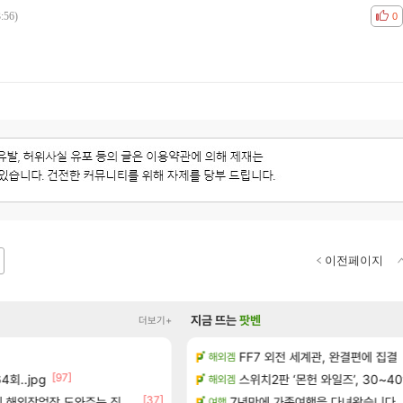
:56)
공감
비공
0
이전페이지
지금 뜨는
팟벤
더보기+
정보 및 주요 필모
FF7 외전 세계관, 완결편에 집결
하이퍼 부스트 이후 길 잃은 뉴
해외겜
검은사막
[97]
[155]
회..jpg
및 출연작 모음
스위치2판 ‘몬헌 와일즈’, 30~40
8월 9일 썬데이 메이플
해외겜
메이플
[37]
정보 및 주요 필모
작업장 도와주는 짓은 좀 아니지않냐?
7년만에 가족여행을 다녀왔습니다.
보상 공지 나온거 10추 하니 올리
여행
로아