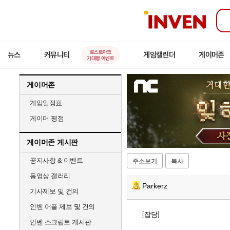
인
벤
로스트아크
뉴스
커뮤니티
게임캘린더
게이머존
기대평 이벤트
게이머존
게임일정표
게이머 평점
게이머존 게시판
공지사항 & 이벤트
주소보기
복사
동영상 갤러리
Parkerz
기사제보 및 건의
인벤 어플 제보 및 건의
[잡담]
인벤 스크립트 게시판