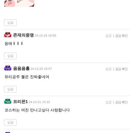
답글
존재의증명
24-12-19 19:00
신고
|
공감 확인
응애ㅐㅐㅐ
답글
음음음흠
24-12-20 10:57
신고
|
공감 확인
유리공주 퀄은 진짜좋네여
답글
프리몬1
24-12-21 15:22
신고
|
공감 확인
코스하는 여친 만나고싶다 사랑합니다
답글