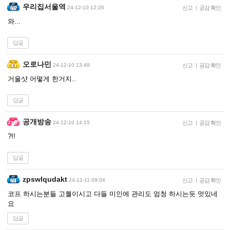
우리집서울역
24-12-10 12:26
신고
|
공감 확인
와...
답글
오로나민
24-12-10 13:49
신고
|
공감 확인
거울샷 어떻게 한거지..
답글
공개방송
24-12-10 14:15
신고
|
공감 확인
?!!
답글
zpswlqudakt
24-12-11 09:04
신고
|
공감 확인
코프 하시는분들 고퀄이시고 다들 미인에 관리도 엄청 하시는듯 멋있네
요
답글