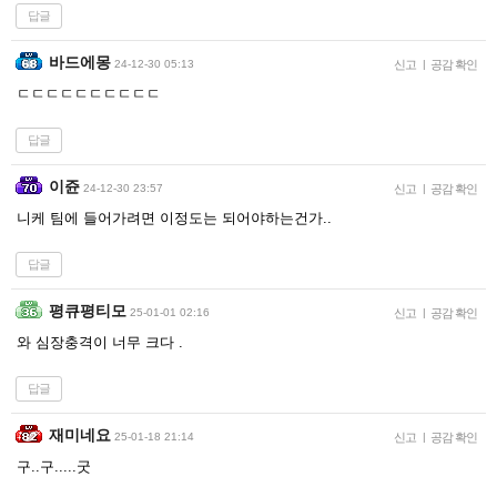
답글
바드에몽
24-12-30 05:13
신고
|
공감 확인
ㄷㄷㄷㄷㄷㄷㄷㄷㄷㄷ
답글
이쥰
24-12-30 23:57
신고
|
공감 확인
니케 팀에 들어가려면 이정도는 되어야하는건가..
답글
평큐평티모
25-01-01 02:16
신고
|
공감 확인
와 심장충격이 너무 크다 .
답글
재미네요
25-01-18 21:14
신고
|
공감 확인
구..구.....굿