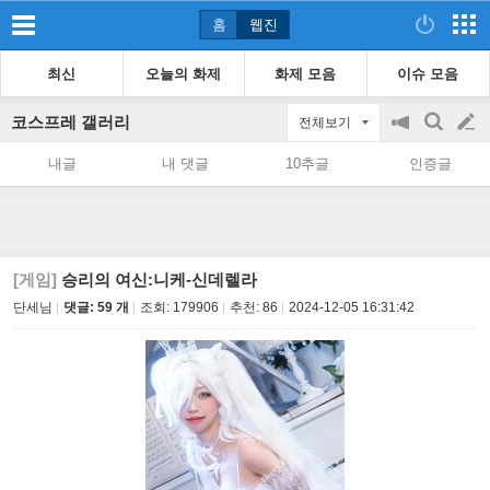
홈
웹진
최신
오늘의 화제
화제 모음
이슈 모음
코스프레 갤러리
전체보기
공
검
글
지
색
내글
내 댓글
10추글
인증글
on/off
쓰
기
[게임]
승리의 여신:니케-신데렐라
단세님
댓글: 59 개
조회:
179906
추천:
86
2024-12-05 16:31:42