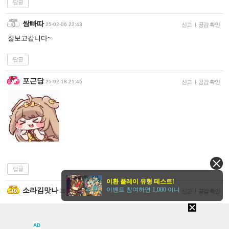
답글
쌍빠따
25-02-06 22:43
신고
|
공감 확인
잘보고갑니다~
답글
포근당
25-02-18 21:45
신고
|
공감 확인
답글
이환 플레이 유형 테스트!
소라김맛나
이벤트 참여하면 1,000 이니
25-02-21 18:45
신고
|
공감 확인
AD