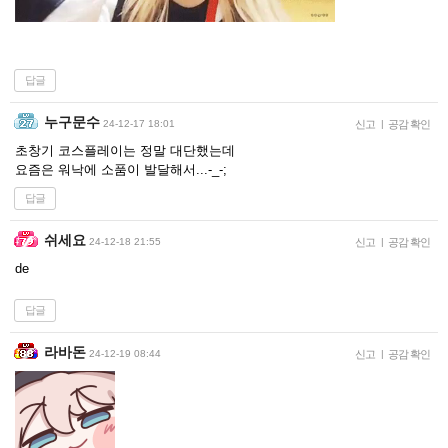
답글
누구문수
24-12-17 18:01
신고
|
공감 확인
초창기 코스플레이는 정말 대단했는데
요즘은 워낙에 소품이 발달해서...-_-;
답글
쉬세요
24-12-18 21:55
신고
|
공감 확인
de
답글
라바돈
24-12-19 08:44
신고
|
공감 확인