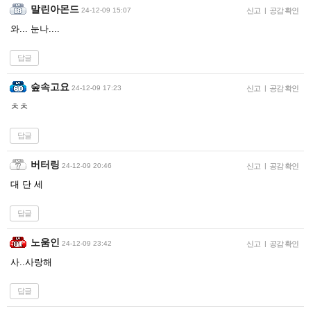
말린아몬드
24-12-09 15:07
신고
|
공감 확인
와... 눈나....
답글
숲속고요
24-12-09 17:23
신고
|
공감 확인
ㅊㅊ
답글
버터링
24-12-09 20:46
신고
|
공감 확인
대 단 세
답글
노움인
24-12-09 23:42
신고
|
공감 확인
사..사랑해
답글