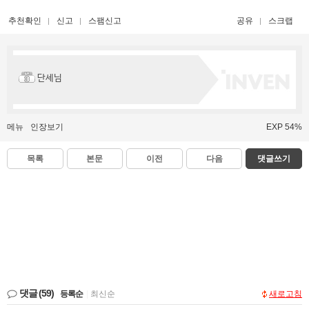
추천확인
신고
스팸신고
공유
스크랩
단세님
메뉴
인장보기
EXP 54%
목록
본문
이전
다음
댓글쓰기
댓글
(59)
등록순
|
최신순
새로고침