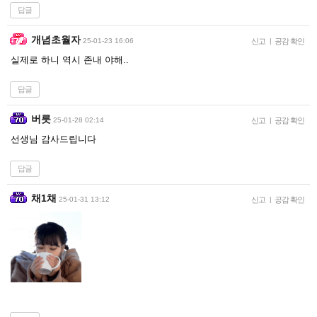
답글
개념초월자
25-01-23 16:06
신고
|
공감 확인
실제로 하니 역시 존내 야해..
답글
버릇
25-01-28 02:14
신고
|
공감 확인
선생님 감사드립니다
답글
채1채
25-01-31 13:12
신고
|
공감 확인