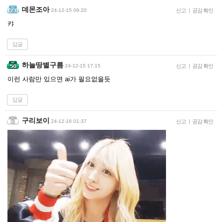
데몬조아
24-12-15 09:20
신고
|
공감 확인
캬
답글
하늘땅별구름
24-12-15 17:15
신고
|
공감 확인
이런 사람만 있으면 ai가 필요없을듯
답글
구리보이
24-12-16 01:37
신고
|
공감 확인