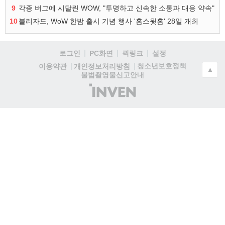
9
각종 버그에 시달린 WOW, "투명하고 신속한 소통과 대응 약속"
10
블리자드, WoW 한밤 출시 기념 행사 '홈스윗홈' 28일 개최
로그인
PC화면
퀵링크
설정
청소년보호정책
이용약관
개인정보처리방침
▲
불법촬영물신고안내
(주)
인
벤