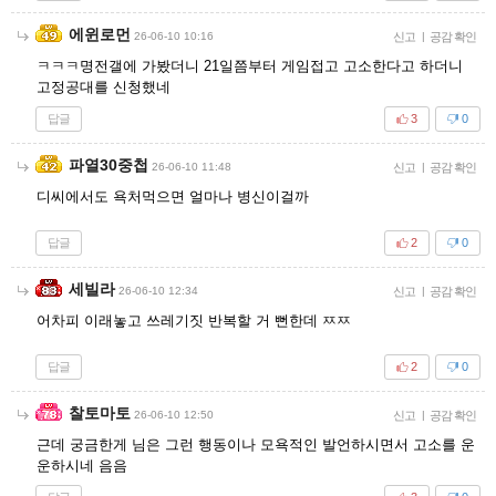
에윈로먼
26-06-10 10:16
신고
|
공감 확인
ㅋㅋㅋ명전갤에 가봤더니 21일쯤부터 게임접고 고소한다고 하더니
고정공대를 신청했네
답글
3
0
파열30중첩
26-06-10 11:48
신고
|
공감 확인
디씨에서도 욕처먹으면 얼마나 병신이걸까
답글
2
0
세빌라
26-06-10 12:34
신고
|
공감 확인
어차피 이래놓고 쓰레기짓 반복할 거 뻔한데 ㅉㅉ
답글
2
0
찰토마토
26-06-10 12:50
신고
|
공감 확인
근데 궁금한게 님은 그런 행동이나 모욕적인 발언하시면서 고소를 운
운하시네 음음