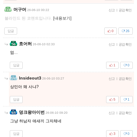
머구머
26-06-10 00:22
신고
|
공감 확인
블라인드 된 코멘트입니다.
[내용보기]
답글
0
26
흐어허
26-06-10 02:33
신고
|
공감 확인
엄...
답글
1
0
Insideout3
26-06-10 03:27
신고
|
공감 확인
상민아 왜 사냐?
답글
5
1
덩크왕아이번
26-06-10 09:20
신고
|
공감 확인
그냥 하남자 애새끼 그자체네
답글
3
0