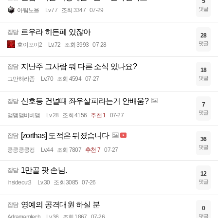
5
댓글
아팀노을
Lv.77
조회 3347
07-29
르우라 히든페 있잖아
잡담
28
댓글
호이포이2
Lv.72
조회 3993
07-28
지난주 그사람 뭐 다른 소식 있나요?
잡담
18
댓글
그만해라좀
Lv.70
조회 4594
07-27
신호등 건널때 좌우살피라는거 안배움?
잡담
7
댓글
맴맴맴비비맴
Lv.28
조회 4156
추천 1
07-27
[zorthas] 도적은 뒤졌습니다
잡담
36
댓글
킁킁킁킁컹
Lv.44
조회 7807
추천 7
07-27
1만골 팟 손님.
잡담
12
댓글
Insideout3
Lv.30
조회 3085
07-26
영예의 공격대원 하실 분
잡담
0
댓글
Adramamlech
Lv.36
조회 1867
07-26