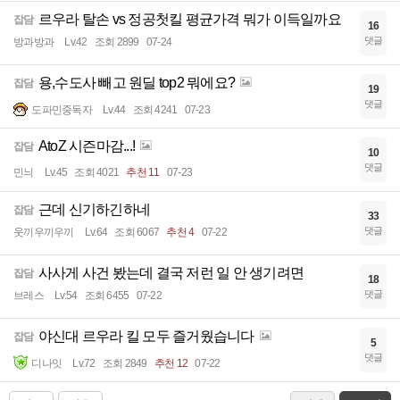
르우라 탈손 vs 정공첫킬 평균가격 뭐가 이득일까요
잡담
16
댓글
방과방과
Lv.42
조회 2899
07-24
용,수도사 빼고 원딜 top2 뭐에요?
잡담
19
댓글
도파민중독자
Lv.44
조회 4241
07-23
AtoZ 시즌마감...!
잡담
10
댓글
민늬
Lv.45
조회 4021
추천 11
07-23
근데 신기하긴하네
잡담
33
댓글
웃끼우끼우끼
Lv.64
조회 6067
추천 4
07-22
사사게 사건 봤는데 결국 저런 일 안 생기려면
잡담
18
댓글
브레스
Lv.54
조회 6455
07-22
야신대 르우라 킬 모두 즐거웠습니다
잡담
5
댓글
디나잇
Lv.72
조회 2849
추천 12
07-22