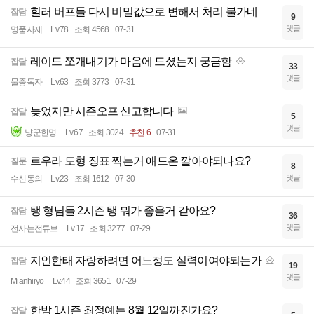
힐러 버프들 다시 비밀값으로 변해서 처리 불가네
잡담
9
댓글
명품사제
Lv.78
조회 4568
07-31
레이드 쪼개내기가 마음에 드셨는지 궁금함
잡담
33
댓글
물중독자
Lv.63
조회 3773
07-31
늦었지만 시즌오프 신고합니다
잡담
5
댓글
냥꾼한명
Lv.67
조회 3024
추천 6
07-31
르우라 도형 징표 찍는거 애드온 깔아야되나요?
질문
8
댓글
수신동의
Lv.23
조회 1612
07-30
탱 형님들 2시즌 탱 뭐가 좋을거 같아요?
잡담
36
댓글
전사는전튜브
Lv.17
조회 3277
07-29
지인한태 자랑하려면 어느정도 실력이여야되는가
잡담
19
댓글
Mianhiryo
Lv.44
조회 3651
07-29
한밤 1시즌 최정예는 8월 12일까진가요?
잡담