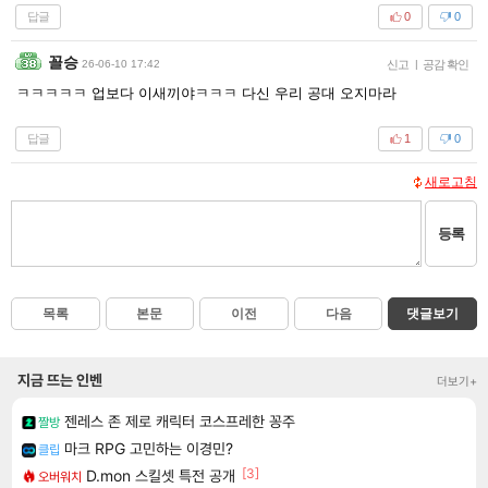
답글
0
0
꼴승
26-06-10 17:42
신고
|
공감 확인
ㅋㅋㅋㅋㅋ 업보다 이새끼야ㅋㅋㅋ 다신 우리 공대 오지마라
답글
1
0
새로고침
등록
목록
본문
이전
다음
댓글보기
지금 뜨는 인벤
더보기+
젠레스 존 제로 캐릭터 코스프레한 꽁주
짤방
마크 RPG 고민하는 이경민?
클립
[3]
D.mon 스킬셋 특전 공개
오버워치