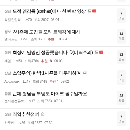
도적 뎀감독 [zorthas]에 대한 반박 영상
잡담
7
댓글
적절한일격
Lv.70
조회 2607
08-04
2시즌에 도입될 오라 트래킹에 대해
정보
14
댓글
엘나르핌
Lv.70
조회 3681
추천 1
08-04
최정예 멸망전 성공했습니다 :D(비틱주의)
잡담
32
댓글
제잎
Lv.53
조회 4764
추천 18
08-03
스압주의) 한밤 1시즌을 마무리하며
잡담
7
댓글
Audacieux
Lv.47
조회 3448
추천 4
08-02
근데 형님들 부탱도 마이크 필수일까요
잡담
28
댓글
전사는전튜브
Lv.17
조회 2723
07-31
직업추천점여
잡담
7
댓글
하루카
Lv.86
조회 2327
07-31