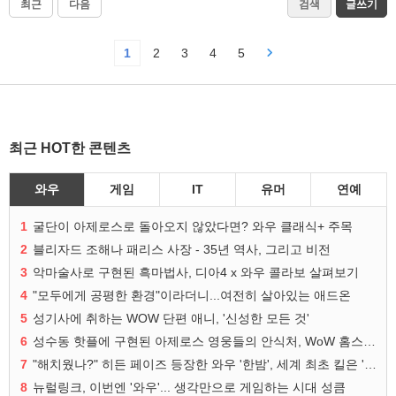
최근
다음
검색
글쓰기
1
2
3
4
5
최근 HOT한 콘텐츠
와우
게임
IT
유머
연예
1
굴단이 아제로스로 돌아오지 않았다면? 와우 클래식+ 주목
2
블리자드 조해나 패리스 사장 - 35년 역사, 그리고 비전
3
악마술사로 구현된 흑마법사, 디아4 x 와우 콜라보 살펴보기
4
"모두에게 공평한 환경"이라더니...여전히 살아있는 애드온
5
성기사에 취하는 WOW 단편 애니, '신성한 모든 것'
6
성수동 핫플에 구현된 아제로스 영웅들의 안식처, WoW 홈스윗홈
7
"해치웠나?" 히든 페이즈 등장한 와우 '한밤', 세계 최초 킬은 '팀 리퀴드'
8
뉴럴링크, 이번엔 '와우'... 생각만으로 게임하는 시대 성큼