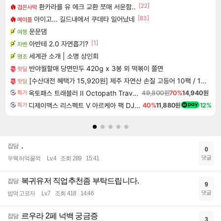
[22]
환카라를 유 에크 교환 쪼매 서운함..
검은사막
[83]
아이고... 길드내에서 쿠데타 일어났네
메이플
운문댐
여행
[1]
아반테 2.0 자연흡기?
차벤
세계관 소개 | 소명 상인회
명조
반야월할매 당면만두 420g x 3봉 외 떡볶이 쫄면
핫딜
[수산대전 혜택가 15,920원] 제주 자연산 손질 고등어 10팩 / 1팩당 100-120g / 간편조리 반찬
핫딜
옥토패스 트래블러 II Octopath Traveler II
49,800원
70%
14,940원
특가
디제이맥스 리스펙트 V 아르케아 팩 DJMAX RESPECT V Arcaea Pack DLC
40%
11,880원
12%
특가
.
잡담
0
댓글
우웩허억꿀꺽
Lv.4
조회 289
15:41
복귀유저 직업추천좀 부탁드립니다.
잡담
9
댓글
밥먹고코자
Lv.7
조회 418
14:46
르우라 2페 넉백 궁금증
잡담
3