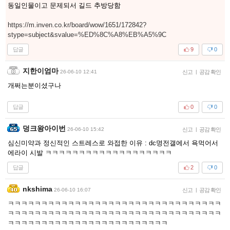
동일인물이고 문제되서 길드 추방당함
https://m.inven.co.kr/board/wow/1651/172842?
stype=subject&svalue=%ED%8C%A8%EB%A5%9C
답글
9
0
지한이엄마
26-06-10 12:41
신고
|
공감 확인
개쩌는분이셨구나
답글
0
0
덩크왕아이번
26-06-10 15:42
신고
|
공감 확인
심신미약과 정신적인 스트레스로 와접한 이유 : dc명전갤에서 욕먹어서
에라이 시발 ㅋㅋㅋㅋㅋㅋㅋㅋㅋㅋㅋㅋㅋㅋㅋㅋㅋㅋㅋ
답글
2
0
nkshima
26-06-10 16:07
신고
|
공감 확인
ㅋㅋㅋㅋㅋㅋㅋㅋㅋㅋㅋㅋㅋㅋㅋㅋㅋㅋㅋㅋㅋㅋㅋㅋㅋㅋㅋㅋㅋㅋㅋㅋ
ㅋㅋㅋㅋㅋㅋㅋㅋㅋㅋㅋㅋㅋㅋㅋㅋㅋㅋㅋㅋㅋㅋㅋㅋㅋㅋㅋㅋㅋㅋㅋㅋ
ㅋㅋㅋㅋㅋㅋㅋㅋㅋㅋㅋㅋㅋㅋㅋㅋㅋㅋㅋㅋㅋㅋㅋㅋ