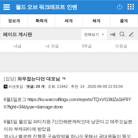
월드 오브 워크래프트
인벤
정보게
확팩게
레게
쐐게
클게
레이드 게시판
전체보기
공
검
글
지
색
내글
내 댓글
3추글
인증글
on/off
쓰
기
[잡담]
와우접는다던 대포님 ㅋ
리넨옷감
댓글: 29 개
조회:
11942
추천:
14
2026-06-09 22:55:04
6월1일로그
https://ko.warcraftlogs.com/reports/TQxVG3fdZa1bF8Y
h?fight=34&type=damage-done
6월1일 월요일 파티지원 7신안해본캐릭인데 냥꾼이고 매주오실분
이라 부캐파티에 받았음
역시나 벨로렌 진행중 구슬먹방을 하나도못해서 공대원들이 똥꼬