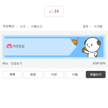
14
추천확인
신고
스팸신고
공유
스크랩
리넨옷감
메뉴
인장보기
EXP 50%
목록
본문
이전
다음
댓글쓰기