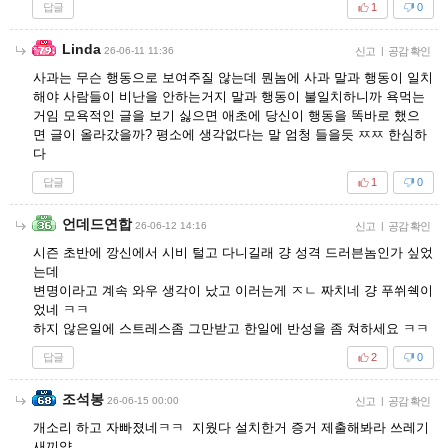
답글
1
0
Linda
26-06-11 11:36
신고
|
공감 확인
사과는 무슨 행동으로 보여주질 않는데 뭔놈에 사과 말과 행동이 일치
해야 사람들이 비난을 안하는거지 말과 행동이 불일치하니까 욕먹는
거임 모욕적인 글을 보기 싫으면 애초에 당신이 행동을 똑바로 했으
면 글이 올라갔을까? 평소에 생각없다는 말 엄청 들을듯 ㅉㅉ 한심하
다
답글
1
0
언데드연합
26-06-12 14:16
신고
|
공감 확인
시즌 초반에 깡신에서 시비 털고 다니길래 걍 성격 드러븐놈인가 싶었
는데
변명이라고 계속 와우 생각이 났고 이러는게 ㅈㄴ 짜치네 걍 푸쒸쉑이
었네 ㅋㅋ
하지 않은일에 스트레스좀 그만받고 한일에 반성을 좀 쳐하세요 ㅋㅋ
답글
2
0
조석봉
26-06-15 00:00
신고
|
공감 확인
개소리 하고 자빠졌네ㅋㅋ 지웠다 설치한거 증거 제출해봐라 쓰레기
새끼얔