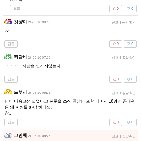
답글
0
0
갓냥이
26-06-10 00:53
신고
|
공감 확인
zz
답글
0
0
떡갈비
26-06-10 07:39
신고
|
공감 확인
ㅋㅋㅋㅋ 사람은 변하지않는다
답글
0
0
도부리
26-06-10 08:21
신고
|
공감 확인
님이 마음고생 입었다고 본문을 쓰신 공장님 포함 나머지 18명의 공대원
은 왜 피해를 봐야 하나요.
참..
답글
0
0
그만훼
26-06-10 08:25
신고
|
공감 확인