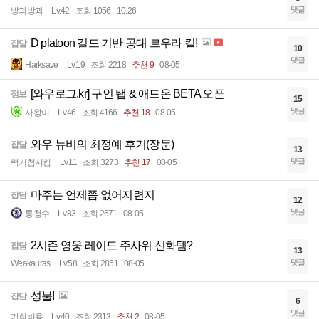
댓글
방과방과
Lv.42
조회 1056
10:26
D platoon 길드 기반 공대 르우라 킬!
잡담
10
댓글
Harksave
Lv.19
조회 2218
추천 9
08-05
[와우로그.kr] 구인 탭 & 애드온 BETA 오픈
정보
15
댓글
사왕이
Lv.46
조회 4166
추천 18
08-05
와우 뉴비의 최정예 후기(장문)
잡담
13
댓글
럭키첨지킴
Lv.11
조회 3273
추천 17
08-05
마주는 언제쯤 없어지련지
잡담
12
댓글
통청수
Lv.83
조회 2671
08-05
2시즌 영웅 레이드 주사위 신화템?
잡담
13
댓글
Weakauras
Lv.58
조회 2851
08-05
성불!
잡담
6
댓글
기회비용
Lv.40
조회 2313
추천 2
08-05