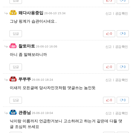
답글
3
0
왜다사용중입
26-06-10 15:34
신고
|
공감 확인
그냥 핑계가 습관이시네요..
답글
0
0
찰토마토
26-06-10 16:06
신고
|
공감 확인
아니 좀 말해보라니까
답글
0
0
쭈쭈쭈
26-06-10 18:24
신고
|
공감 확인
이새끼 모든글에 당사자인것처럼 댓글쓰는 놈인듯
답글
0
0
관종님
26-06-10 19:04
신고
|
공감 확인
닉이랑 이름까지 언급한거보니 고소하려고 하는거 같은데 다들 댓
글 조심히 쓰세요