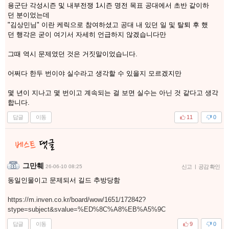
용군단 각성시즌 및 내부전쟁 1시즌 명전 목표 공대에서 초반 같이하
던 분이었는데
"김상민님" 이란 케릭으로 참여하셨고 공대 내 있던 일 및 탈퇴 후 했
던 행각은 굳이 여기서 자세히 언급하지 않겠습니다만
그때 역시 문제였던 것은 거짓말이었습니다.
어쩌다 한두 번이야 실수라고 생각할 수 있을지 모르겠지만
몇 년이 지나고 몇 번이고 계속되는 걸 보면 실수는 아닌 것 같다고 생각
합니다.
답글
이동
11
0
그만훼
26-06-10 08:25
신고
|
공감 확인
동일인물이고 문제되서 길드 추방당함
https://m.inven.co.kr/board/wow/1651/172842?
stype=subject&svalue=%ED%8C%A8%EB%A5%9C
답글
이동
9
0