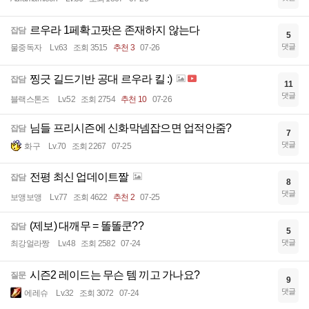
르우라 1페확고팟은 존재하지 않는다
잡담
5
댓글
물중독자
Lv.63
조회 3515
추천 3
07-26
찡긋 길드기반 공대 르우라 킬 :)
잡담
11
댓글
블랙스톤즈
Lv.52
조회 2754
추천 10
07-26
님들 프리시즌에 신화막넴잡으면 업적안줌?
잡담
7
댓글
화구
Lv.70
조회 2267
07-25
전평 최신 업데이트짤
잡담
8
댓글
보앵보앵
Lv.77
조회 4622
추천 2
07-25
(제보) 대깨무 = 똘똘쿤??
잡담
5
댓글
최강얼라짱
Lv.48
조회 2582
07-24
시즌2 레이드는 무슨 템 끼고 가나요?
질문
9
댓글
에레슈
Lv.32
조회 3072
07-24