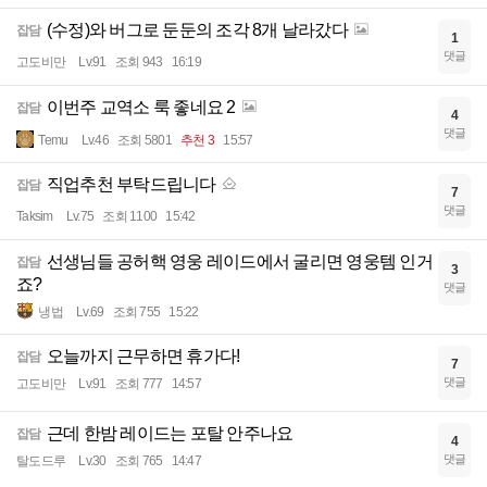
(수정)와 버그로 둔둔의 조각 8개 날라갔다
잡담
1
댓글
고도비만
Lv.91
조회 943
16:19
이번주 교역소 룩 좋네요 2
잡담
4
댓글
Temu
Lv.46
조회 5801
추천 3
15:57
직업추천 부탁드립니다
잡담
7
댓글
Taksim
Lv.75
조회 1100
15:42
선생님들 공허핵 영웅 레이드에서 굴리면 영웅템 인거
잡담
3
죠?
댓글
냉법
Lv.69
조회 755
15:22
오늘까지 근무하면 휴가다!
잡담
7
댓글
고도비만
Lv.91
조회 777
14:57
근데 한밤 레이드는 포탈 안주나요
잡담
4
댓글
탈도드루
Lv.30
조회 765
14:47