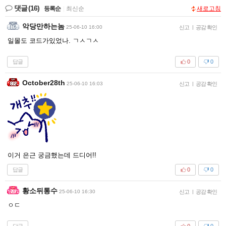
댓글
(16)
등록순
|
최신순
새로고침
악당만하는놈
25-06-10 16:00
신고
|
공감 확인
일몰도 코드가있었나. ㄱㅅㄱㅅ
답글
0
0
October28th
25-06-10 16:03
신고
|
공감 확인
이거 은근 궁금했는데 드디어!!
답글
0
0
황소뒤통수
25-06-10 16:30
신고
|
공감 확인
ㅇㄷ
답글