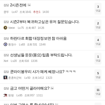
2시즌전에
잡담
3
댓글
쿵뚜
Lv.47
조회 1641
추천 1
14:30
시즌2부터 복귀하고싶은 유저 질문있습니다.
잡담
2
댓글
Veron
Lv.75
조회 487
14:26
하란다르 회합 대장정보면 참 아쉬움
잡담
4
댓글
통청수
Lv.83
조회 531
13:46
선생님들 둔둔(풍요) 팁좀 부탁드립니다.
잡담
1
댓글
Xeri
Lv.20
조회 616
13:36
쿤라이봉우리 샤가 왜케 쎄졌나요? ㅋㅋㅋ
잡담
5
댓글
훈훈하군혀
Lv.50
조회 1412
13:23
금고 어떤거 골라야해요?
잡담
11
댓글
뚱땡
Lv.85
조회 957
13:11
이번 교역소 룩 좋네요(냥꾼)
잡담