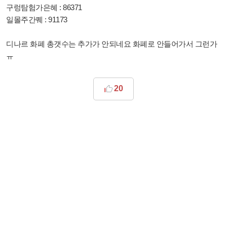
구렁탐험가은혜 : 86371
일몰주간퀘 : 91173
디나르 화폐 총갯수는 추가가 안되네요 화폐로 안들어가서 그런가
ㅠ
20