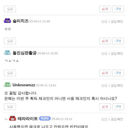
답글
0
0
슬리치즈
25-06-11 11:49
신고
|
공감 확인
ㅇㄷ
답글
0
0
돌진심판활공
25-06-11 12:00
신고
|
공감 확인
ㄱㅅㄱㅅ
답글
0
0
Unknownzz
25-06-11 13:41
신고
|
공감 확인
오 꿀팁 감사합니다.
은혜는 이번 주 획득 체크인지 아니면 사용 체크인지 혹시 아시나요?
답글
0
0
테라라이트
25-06-11 15:11
신고
|
공감 확인
사용했으면 체크로 나오고 안썼으면 빈칸이에요