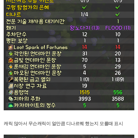
캐릭 많아서 무슨캐릭이 얼만큼 디나르퀘 했는지 모를때 표시