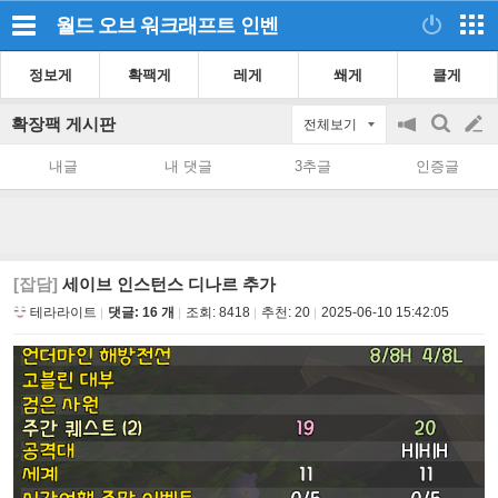
월드 오브 워크래프트
인벤
정보게
확팩게
레게
쐐게
클게
확장팩 게시판
전체보기
공
검
글
지
색
내글
내 댓글
3추글
인증글
on/off
쓰
기
[잡담]
세이브 인스턴스 디나르 추가
테라라이트
댓글: 16 개
조회:
8418
추천:
20
2025-06-10 15:42:05