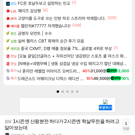
[1]
FC온 호날두보고 실망하는 민교
클립
[4]
페이즈 감상평
LoL
[225]
고양이를 도구로 쓰는 인방 하꼬 스트리머 박제합니다.
로아
[106]
챌린저#77777 저격했습니다!
메이플
공명자 모먼트 | 수수
명조
실버 팰리스 CBT 화제의 순간·후기 모음
실팰
[1]
중국 CXMT, D램 매출 점유율 7%…글로벌 4위로 부상
해외겜
[오늘 끝딜]선글라스 + 자외선차단 냉감원단 스포츠 쿨 마스크 화이트 1매입
핫딜
[N배송+네맴무배 ] 냉동 삼겹살 냉삼 수입 돼지고기 절단 대패삼겹살
핫딜
나 혼자만 레벨업 어라이즈 오버드라이브 디럭스 에디션 Solo Leveling Arise Overdrive Deluxe Edition
40%
31,200원
3,000
특가
드래곤소드 어웨이크닝 디럭스 에디션 DragonSword Awakening Deluxe Edition
10%
49,500원
10%
특가
1시즌엔 산왕분전 하다가 2시즌엔 학살무전을 하려고
잡담
1
알아보는데
댓글