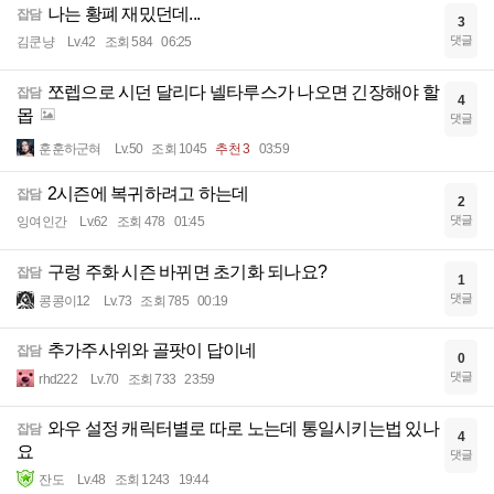
나는 황폐 재밌던데...
잡담
3
댓글
김쿤냥
Lv.42
조회 584
06:25
쪼렙으로 시던 달리다 넬타루스가 나오면 긴장해야 할
잡담
4
몹
댓글
훈훈하군혀
Lv.50
조회 1045
추천 3
03:59
2시즌에 복귀하려고 하는데
잡담
2
댓글
잉여인간
Lv.62
조회 478
01:45
구렁 주화 시즌 바뀌면 초기화 되나요?
잡담
1
댓글
콩콩이12
Lv.73
조회 785
00:19
추가주사위와 골팟이 답이네
잡담
0
댓글
rhd222
Lv.70
조회 733
23:59
와우 설정 캐릭터별로 따로 노는데 통일시키는법 있나
잡담
4
요
댓글
잔도
Lv.48
조회 1243
19:44