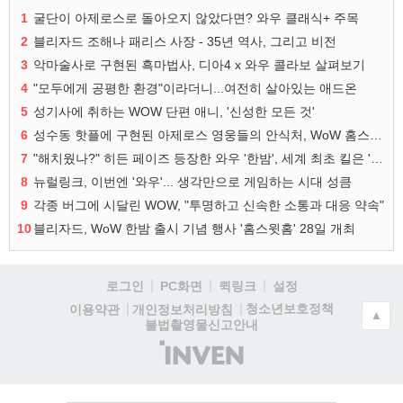
1
굴단이 아제로스로 돌아오지 않았다면? 와우 클래식+ 주목
2
블리자드 조해나 패리스 사장 - 35년 역사, 그리고 비전
3
악마술사로 구현된 흑마법사, 디아4 x 와우 콜라보 살펴보기
4
"모두에게 공평한 환경"이라더니...여전히 살아있는 애드온
5
성기사에 취하는 WOW 단편 애니, '신성한 모든 것'
6
성수동 핫플에 구현된 아제로스 영웅들의 안식처, WoW 홈스윗홈
7
"해치웠나?" 히든 페이즈 등장한 와우 '한밤', 세계 최초 킬은 '팀 리퀴드'
8
뉴럴링크, 이번엔 '와우'... 생각만으로 게임하는 시대 성큼
9
각종 버그에 시달린 WOW, "투명하고 신속한 소통과 대응 약속"
10
블리자드, WoW 한밤 출시 기념 행사 '홈스윗홈' 28일 개최
로그인
PC화면
퀵링크
설정
청소년보호정책
이용약관
개인정보처리방침
▲
불법촬영물신고안내
(주)
인
벤