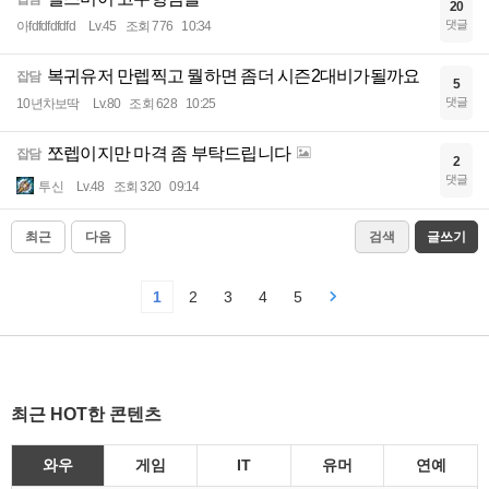
20
댓글
아fdfdfdfdfd
Lv.45
조회 776
10:34
복귀유저 만렙찍고 뭘하면 좀더 시즌2대비가될까요
잡담
5
댓글
10년차보딱
Lv.80
조회 628
10:25
쪼렙이지만 마격 좀 부탁드립니다
잡담
2
댓글
투신
Lv.48
조회 320
09:14
최근
다음
검색
글쓰기
1
2
3
4
5
최근 HOT한 콘텐츠
와우
게임
IT
유머
연예