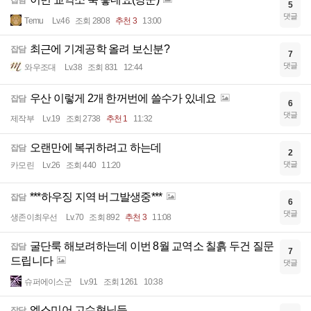
5
댓글
Temu
Lv.46
조회 2808
추천 3
13:00
최근에 기계공학 올려 보신분?
잡담
7
댓글
와우조대
Lv.38
조회 831
12:44
우산 이렇게 2개 한꺼번에 쓸수가 있네요
잡담
6
댓글
제작부
Lv.19
조회 2738
추천 1
11:32
오랜만에 복귀하려고 하는데
잡담
2
댓글
카모린
Lv.26
조회 440
11:20
***하우징 지역 버그발생중***
잡담
6
댓글
생존이최우선
Lv.70
조회 892
추천 3
11:08
굴단룩 해보려하는데 이번 8월 교역소 칠흙 두건 질문
잡담
7
드립니다
댓글
슈퍼에이스군
Lv.91
조회 1261
10:38
엘스미어 고수형님들
잡담