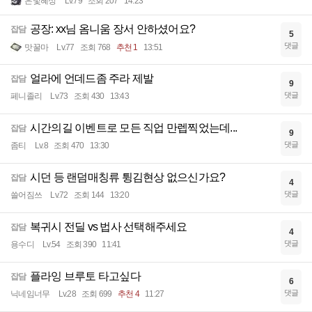
은빛혜성
Lv.79
조회 207
14:23
공장: xx님 옴니움 장서 안하셨어요?
잡담
5
댓글
맛꿀마
Lv.77
조회 768
추천 1
13:51
얼라에 언데드좀 주라 제발
잡담
9
댓글
페니졸리
Lv.73
조회 430
13:43
시간의길 이벤트로 모든 직업 만렙찍었는데...
잡담
9
댓글
좀티
Lv.8
조회 470
13:30
시던 등 랜덤매칭류 튕김현상 없으신가요?
잡담
4
댓글
쓸어짐쓰
Lv.72
조회 144
13:20
복귀시 전딜 vs 법사 선택해주세요
잡담
4
댓글
용수디
Lv.54
조회 390
11:41
플라잉 브루토 타고싶다
잡담
6
댓글
닉네임너무
Lv.28
조회 699
추천 4
11:27