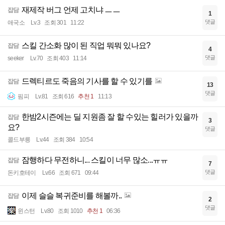
재제작 버그 언제 고치냐 ㅡㅡ
잡담
1
댓글
애국소
Lv.3
조회 301
11:22
스킬 간소화 많이 된 직업 뭐뭐 있나요?
잡담
4
댓글
seeker
Lv.70
조회 403
11:14
드렉티르도 죽음의 기사를 할 수 있기를
잡담
13
댓글
핌피
Lv.81
조회 616
추천 1
11:13
한밤2시즌에는 딜 지원좀 잘 할 수있는 힐러가 있을까
잡담
3
요?
댓글
콜드부릉
Lv.44
조회 384
10:54
잠행하다 무전하니... 스킬이 너무 많소...ㅠㅠ
잡담
7
댓글
돈키호테이
Lv.66
조회 671
09:44
이제 슬슬 복귀준비를 해볼까..
잡담
2
댓글
윈스턴
Lv.80
조회 1010
추천 1
06:36