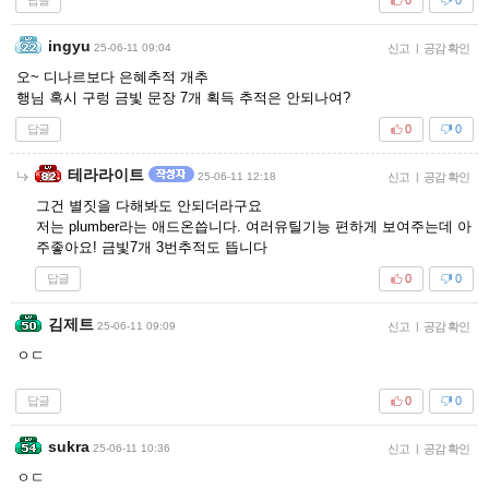
0
0
ingyu
25-06-11 09:04
신고
|
공감 확인
오~ 디나르보다 은혜추적 개추
행님 혹시 구렁 금빛 문장 7개 획득 추적은 안되나여?
답글
0
0
테라라이트
25-06-11 12:18
신고
|
공감 확인
그건 별짓을 다해봐도 안되더라구요
저는 plumber라는 애드온씁니다. 여러유틸기능 편하게 보여주는데 아
주좋아요! 금빛7개 3번추적도 뜹니다
답글
0
0
김제트
25-06-11 09:09
신고
|
공감 확인
ㅇㄷ
답글
0
0
sukra
25-06-11 10:36
신고
|
공감 확인
ㅇㄷ