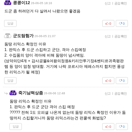
콩콩이12
26-06-05 18:16
신고
|
공감 확인
드군 좀 하려던거 다 살려서 나왔으면 좋겠음
답글
0
0
군도탐험가
26-06-05 21:07
신고
|
공감 확인
둠땅 리믹스 확정인 이유
1. 판믹스 후 드군 스킵하고 군단, 격아 스킵예정
2. 수집품의 양이 격아에 비해 둠땅이 넘사벽임.
(성약의단4개 + 감사공물&여왕의정원&키리안투기장&벤티르귀족평판
템 등 양이 엄청 방대함. 거기에 나락 코르시아 제레스까지 합치면 풍성
한 리믹스가 될 예정)
답글
0
0
죽기님떡상좀
26-06-06 12:48
신고
|
공감 확인
둠땅 리믹스 확정인 이유
1. 판믹스 후 드군 군단 격아 스킵 예정
????? 전혀 1도 오피셜 나온게 없는데 둠땅 리믹스 확정인 이유가 둠
땅까지 스킵할거니까 둠땅 리믹스라는건 펀쿨섹 화법임?
답글
0
0