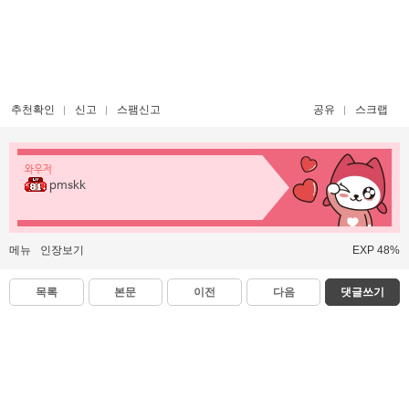
추천확인
신고
스팸신고
공유
스크랩
와우저
pmskk
메뉴
인장보기
EXP 48%
목록
본문
이전
다음
댓글쓰기