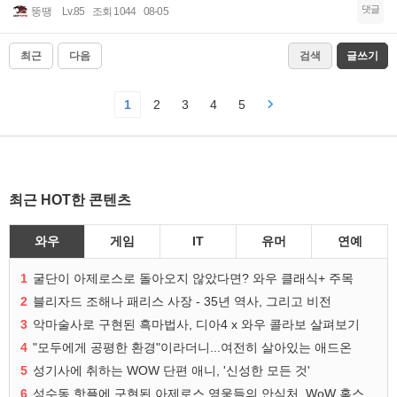
댓글
뚱땡
Lv.85
조회 1044
08-05
최근
다음
검색
글쓰기
1
2
3
4
5
최근 HOT한 콘텐츠
와우
게임
IT
유머
연예
1
굴단이 아제로스로 돌아오지 않았다면? 와우 클래식+ 주목
2
블리자드 조해나 패리스 사장 - 35년 역사, 그리고 비전
3
악마술사로 구현된 흑마법사, 디아4 x 와우 콜라보 살펴보기
4
"모두에게 공평한 환경"이라더니...여전히 살아있는 애드온
5
성기사에 취하는 WOW 단편 애니, '신성한 모든 것'
6
성수동 핫플에 구현된 아제로스 영웅들의 안식처, WoW 홈스윗홈