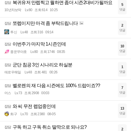
복귀유저 만렙찍고 뭘하면 좀더 시즌2대비가될까요
잡담
5
댓글
10년차보딱
Lv.80
조회 614
10:25
쪼렙이지만 마격 좀 부탁드립니다
잡담
2
댓글
투신
Lv.48
조회 316
09:14
이번주가 마지막 1시즌인데
잡담
10
댓글
풍운무야호
Lv.80
조회 1746
08:35
군단 침공 3인 시나리오 하실분
잡담
1
댓글
애로우해일
Lv.48
조회 481
00:26
벨로렌의 재 다음 시즌에도 100% 드랍이죠??
잡담
7
댓글
어스
Lv.73
조회 2908
00:03
와 씨 무전 렙업중인데
잡담
13
댓글
화구
Lv.70
조회 2380
08-05
구독 하고 구독 취소 딸깍으로 되나요?
잡담
2