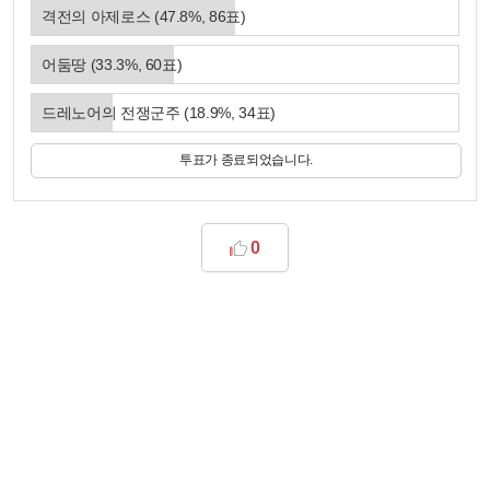
격전의 아제로스
(
47.8
%,
86
표)
어둠땅
(
33.3
%,
60
표)
드레노어의 전쟁군주
(
18.9
%,
34
표)
투표가 종료되었습니다.
0