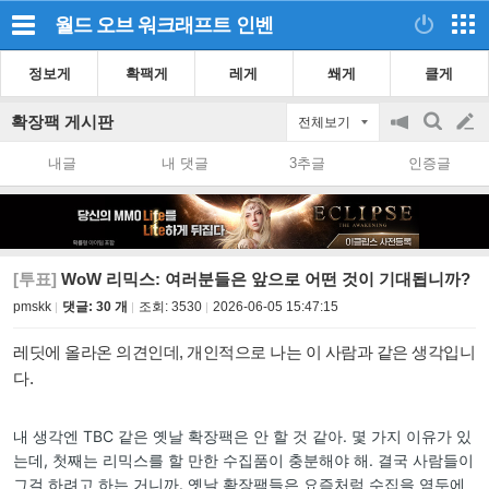
월드 오브 워크래프트
인벤
정보게
확팩게
레게
쐐게
클게
확장팩 게시판
전체보기
공
검
글
지
색
내글
내 댓글
3추글
인증글
on/off
쓰
기
[투표]
WoW 리믹스: 여러분들은 앞으로 어떤 것이 기대됩니까?
pmskk
댓글: 30 개
조회:
3530
2026-06-05 15:47:15
레딧에 올라온 의견인데, 개인적으로 나는 이 사람과 같은 생각입니
다.
내 생각엔 TBC 같은 옛날 확장팩은 안 할 것 같아. 몇 가지 이유가 있
는데, 첫째는 리믹스를 할 만한 수집품이 충분해야 해. 결국 사람들이
그걸 하려고 하는 거니까. 옛날 확장팩들은 요즘처럼 수집을 염두에