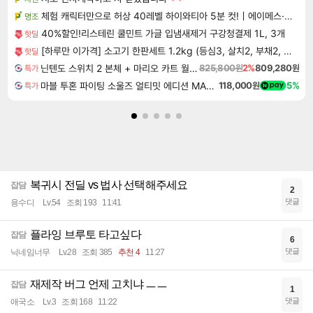
체험 캐릭터만으로 허상 40레벨 하이와티아 5분 컷!｜에이메스·린네·모니에 명함
명조
40%할인!리스테린 쿨민트 가글 입냄새제거 구강청결제 1L, 3개
핫딜
[하루만 이가격] 소고기 한판세트 1.2kg (등심3, 살치2, 부채2, 갈비2, 우삼겹3)
핫딜
닌텐도 스위치 2 본체 + 마리오 카트 월드 + 포켓몬스터 레전드 ZA 닌텐도 스위치 2 에디션 번들
825,800원
2%
809,280원
특가
마블 투혼 파이팅 소울즈 얼티밋 에디션 MARVEL Tokon Fighting Souls Ultimate Edition
118,000원
5%
특가
복귀시 전딜 vs 법사 선택해주세요
잡담
2
댓글
용수디
Lv.54
조회 193
11:41
플라잉 브루토 타고싶다
잡담
6
댓글
닉네임너무
Lv.28
조회 385
추천 4
11:27
재제작 버그 언제 고치냐 ㅡㅡ
잡담
1
댓글
애국소
Lv.3
조회 168
11:22