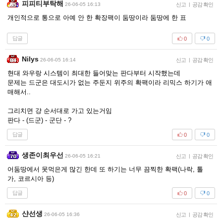
피피티부탁해
26-06-05 16:13
신고
|
공감 확인
개인적으로 통으로 아예 안 한 확장팩이 둠땅이라 둠땅에 한 표
답글
0
0
Nilys
26-06-05 16:14
신고
|
공감 확인
현대 와우랑 시스템이 최대한 들어맞는 판다부터 시작했는데
문제는 드군은 대도시가 없는 주둔지 위주의 확팩이라 리믹스 하기가 애
매해서..
그리치면 걍 순서대로 가고 있는거임
판다 - (드군) - 군단 - ?
답글
0
0
생존이최우선
26-06-05 16:21
신고
|
공감 확인
어둠땅에서 못먹은게 많긴 한데 또 하기는 너무 끔찍한 확팩(나락, 톨
가, 코르시아 등)
답글
0
0
샨선생
26-06-05 16:36
신고
|
공감 확인