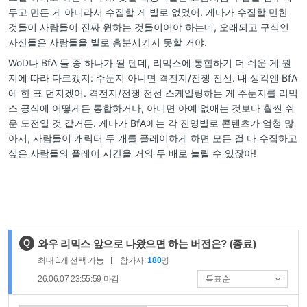
두고 만든 게 아니라서 수집할 게 별로 없었어. 게다가 수집할 만한
것들이 사람들이 진짜 원하는 것들이어야 하는데, 오래되고 구식인
자산들은 사람들을 별로 흥분시키지 못할 거야.
WoD나 BfA 둘 중 하나가 될 텐데, 리믹스에 통합하기 더 쉬운 게 뭔
지에 따라 다르겠지: 주둔지 아니면 격전지/전쟁 전선. 내 생각엔 BfA
에 한 표 던지겠어. 격전지/전쟁 전선 스케일링하는 게 주둔지를 리믹
스 공식에 어떻게든 통합하거나, 아니면 아예 없애는 것보다 훨씬 쉬
운 도전일 것 같거든. 게다가 BfA에는 각 진영별로 콘텐츠가 엄청 많
아서, 사람들이 캐릭터 두 개를 플레이하게 하면 모든 걸 다 수집하고
싶은 사람들의 플레이 시간을 거의 두 배로 늘릴 수 있잖아!
제
Q
와우 리믹스 앞으로 나왔으면 하는 버전은?
(종료)
목
최대
1
개 선택 가능
참가자:
180
명
:
26.06.07 23:55:59
마감