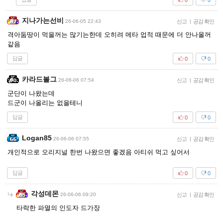
지나가는선비
26-06-05 22:43
신고
|
공감 확인
격아둠땅이 먹을꺼는 많기는한데 오히려 메타 업적 때문에 더 안나올꺼
같음
답글
0
0
카라드볼그
26-06-06 07:54
신고
|
공감 확인
군단이 나왔는데
드군이 나올리는 없을테니
답글
0
0
Logan85
26-06-06 07:55
신고
|
공감 확인
개인적으로 오리지널 한번 나왔으면 좋겠음 아티쉬 먹고 싶어서
답글
0
0
각성데몬
26-06-06 09:20
신고
|
공감 확인
타락한 파멸의 인도자 드가장