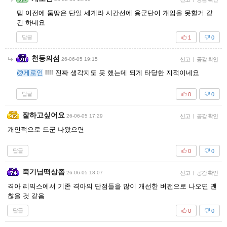
템 이전에 둠땅은 단일 세계라 시간선에 용군단이 개입을 못할거 같
긴 하네요
답글
1
0
천둥의섬
26-06-05 19:15
신고
|
공감 확인
@게로인
!!!! 진짜 생각지도 못 했는데 되게 타당한 지적이네요
답글
0
0
잘하고싶어요
26-06-05 17:29
신고
|
공감 확인
개인적으로 드군 나왔으면
답글
0
0
죽기님떡상좀
26-06-05 18:07
신고
|
공감 확인
격아 리믹스에서 기존 격아의 단점들을 많이 개선한 버전으로 나오면 괜
찮을 것 같음
답글
0
0