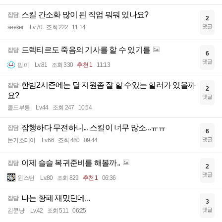
스킬 간소화 많이 된 직업 뭐뭐 있나요?
잡담
2
댓글
seeker
Lv.70
조회 222
11:14
드렉티르도 죽음의 기사를 할 수 있기를
잡담
6
댓글
핌피
Lv.81
조회 330
추천 1
11:13
한밤2시즌에는 딜 지원좀 잘 할 수있는 힐러가 있을까
잡담
2
요?
댓글
콜드부릉
Lv.44
조회 247
10:54
잠행하다 무전하니... 스킬이 너무 많소...ㅠㅠ
잡담
6
댓글
돈키호테이
Lv.66
조회 480
09:44
이제 슬슬 복귀준비를 해볼까..
잡담
2
댓글
윈스턴
Lv.80
조회 829
추천 1
06:36
나는 황폐 재밌던데...
잡담
3
댓글
김쿤냥
Lv.42
조회 511
06:25