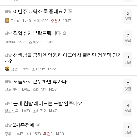
이번주 교역소 룩 좋네요 2
잡담
2
댓글
Temu
Lv.46
조회 4696
추천 3
15:57
직업추천 부탁드립니다
잡담
7
댓글
Taksim
Lv.75
조회 953
15:42
선생님들 공허핵 영웅 레이드에서 굴리면 영웅템 인거
잡담
3
죠?
댓글
냉법
Lv.69
조회 715
15:22
오늘까지 근무하면 휴가다!
잡담
7
댓글
고도비만
Lv.91
조회 734
14:57
근데 한밤 레이드는 포탈 안주나요
잡담
4
댓글
탈도드루
Lv.30
조회 712
14:47
2시즌전에
잡담
3
댓글
쿵뚜
Lv.47
조회 1533
추천 1
14:30