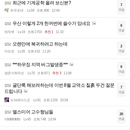
최근에 기계공학 올려 보신분?
잡담
7
댓글
와우조대
Lv.38
조회 806
12:44
우산 이렇게 2개 한꺼번에 쓸수가 있네요
잡담
6
댓글
제작부
Lv.19
조회 2703
추천 1
11:32
오랜만에 복귀하려고 하는데
잡담
2
댓글
카모린
Lv.26
조회 432
11:20
***하우징 지역 버그발생중***
잡담
6
댓글
생존이최우선
Lv.70
조회 871
추천 3
11:08
굴단룩 해보려하는데 이번 8월 교역소 칠흙 두건 질문
잡담
7
드립니다
댓글
슈퍼에이스군
Lv.91
조회 1229
10:38
엘스미어 고수형님들
잡담
20
댓글
아fdfdfdfdfd
Lv.45
조회 748
10:34