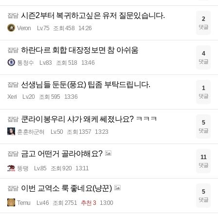
시즌2부터 복귀하고싶은 유저 질문있습니다.
잡담
2
댓글
Veron
Lv.75
조회 458
14:26
하란다르 회합 대장정보면 참 아쉬움
잡담
4
댓글
통청수
Lv.83
조회 518
13:46
선생님들 둔둔(풍요) 팁좀 부탁드립니다.
잡담
1
댓글
Xeri
Lv.20
조회 595
13:36
쿤라이봉우리 샤가 왜케 쎄졌나요? ㅋㅋㅋ
잡담
5
댓글
훈훈하군혀
Lv.50
조회 1357
13:23
금고 어떤거 골라야해요?
잡담
11
댓글
뚱땡
Lv.85
조회 920
13:11
이번 교역소 룩 좋네요(냥꾼)
잡담
5
댓글
Temu
Lv.46
조회 2751
추천 3
13:00