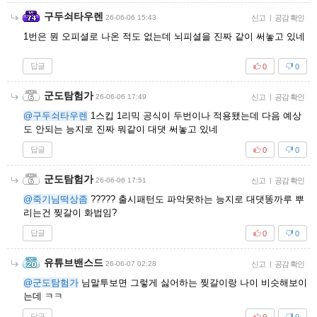
구두쇠타우렌
26-06-06 15:43
신고
|
공감 확인
1번은 뭔 오피셜로 나온 적도 없는데 뇌피셜을 진짜 같이 써놓고 있네
답글
0
0
군도탐험가
26-06-06 17:49
신고
|
공감 확인
@구두쇠타우렌
1스킵 1리믹 공식이 두번이나 적용됐는데 다음 예상
도 안되는 능지로 진짜 뭐같이 대댓 써놓고 있네
답글
0
0
군도탐험가
26-06-06 17:51
신고
|
공감 확인
@죽기님떡상좀
????? 출시패턴도 파악못하는 능지로 대댓똥까루 뿌
리는건 찢갈이 화법임?
답글
0
0
유튜브밴스드
26-06-07 02:28
신고
|
공감 확인
@군도탐험가
님말투보면 그렇게 싫어하는 찢갈이랑 나이 비슷해보이
는데 ㅋㅋ
답글
0
0