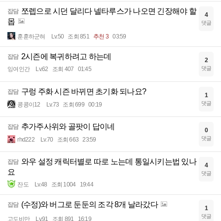
쪼렙으로 시던 달리다 넬타루스가 나오면 긴장해야 할
잡담
4
몹
댓글
훈훈하군혀
Lv.50
조회 851
추천 3
03:59
2시즌에 복귀하려고 하는데
잡담
2
댓글
잉여인간
Lv.62
조회 407
01:45
구렁 주화 시즌 바뀌면 초기화 되나요?
잡담
1
댓글
콩콩이12
Lv.73
조회 699
00:19
추가주사위와 골팟이 답이네
잡담
0
댓글
rhd222
Lv.70
조회 663
23:59
와우 설정 캐릭터별로 따로 노는데 통일시키는법 있나
잡담
4
요
댓글
잔도
Lv.48
조회 1004
19:44
(수정)와 버그로 둔둔의 조각 8개 날라갔다
잡담
1
댓글
고도비만
Lv.91
조회 891
16:19