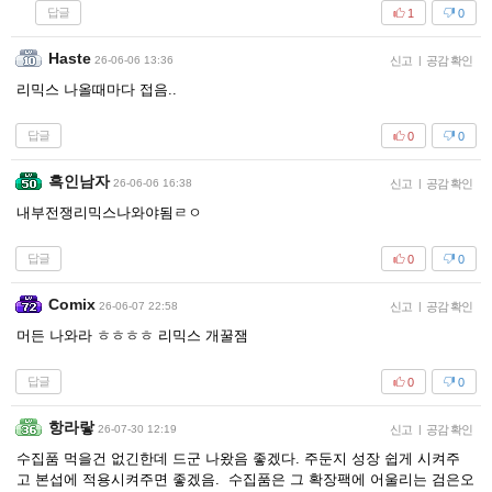
답글
1
0
Haste
26-06-06 13:36
신고
|
공감 확인
리믹스 나올때마다 접음..
답글
0
0
흑인남자
26-06-06 16:38
신고
|
공감 확인
내부전쟁리믹스나와야됨ㄹㅇ
답글
0
0
Comix
26-06-07 22:58
신고
|
공감 확인
머든 나와라 ㅎㅎㅎㅎ 리믹스 개꿀잼
답글
0
0
항라랗
26-07-30 12:19
신고
|
공감 확인
수집품 먹을건 없긴한데 드군 나왔음 좋겠다. 주둔지 성장 쉽게 시켜주
고 본섭에 적용시켜주면 좋겠음. 수집품은 그 확장팩에 어울리는 검은오