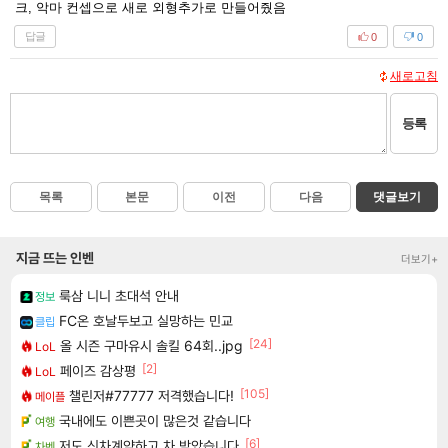
크, 악마 컨셉으로 새로 외형추가로 만들어줬음
답글
0
0
새로고침
등록
목록
본문
이전
다음
댓글보기
지금 뜨는 인벤
더보기+
룩삼 니니 초대석 안내
정보
FC온 호날두보고 실망하는 민교
클립
[24]
올 시즌 구마유시 솔킬 64회..jpg
LoL
[2]
페이즈 감상평
LoL
[105]
챌린저#77777 저격했습니다!
메이플
국내에도 이쁜곳이 많은것 같습니다
여행
[6]
저도 신차계약하고 차 받았습니다
차벤