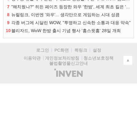
7
"해치웠나?" 히든 페이즈 등장한 와우 '한밤', 세계 최초 킬은 '팀 리퀴드'
8
뉴럴링크, 이번엔 '와우'... 생각만으로 게임하는 시대 성큼
9
각종 버그에 시달린 WOW, "투명하고 신속한 소통과 대응 약속"
10
블리자드, WoW 한밤 출시 기념 행사 '홈스윗홈' 28일 개최
로그인
PC화면
퀵링크
설정
청소년보호정책
이용약관
개인정보처리방침
▲
불법촬영물신고안내
(주)
인
벤