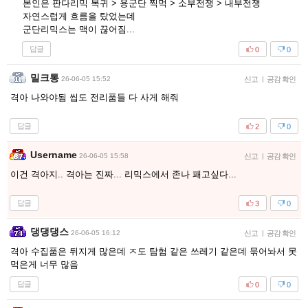
본인은 판다리믹 복귀 > 용군단 찍먹 > 소부전쟁 > 내부전쟁
자연스럽게 흐름을 탔었는데
군단리믹스는 맥이 끊어짐...
답글
0
0
밀크통
26-06-05 15:52
신고
|
공감 확인
격아 나와야됨 씹도 전리품들 다 사게 해줘
답글
2
0
Username
26-06-05 15:58
신고
|
공감 확인
이건 격아지.. 격아는 진짜... 리믹스에서 존나 패고싶다...
답글
3
0
댕댕댕스
26-06-05 16:12
신고
|
공감 확인
격아 수집품은 뒤지게 많은데 ㅈ도 탐험 같은 쓰레기 같은데 묶어놔서 못
먹은게 너무 많음
답글
0
0