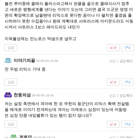
블컨 루머중에 클래식 플러스라고해서 판클을 끝으로 클래식사가 멈추
고 새로운 평행세계를 낸다는 이야기 도는데 그러면 결국 드군은 영영 미
완의 확장팩으로 남을텐데 리믹스로 못다한 꿈이나 다 펼치면 좋겠음 출
시하려다 못한 수집품이나 원래 계획대로 샤트라스에 아키몬드라도 이동
시켜서 샤트라스 1보스 레이드라도 내던가
지옥불성채는 만노로스 막넴으로 냅두고
답글
0
0
이야기의끝
26-06-05 16:39
신고
|
공감 확인
전 두밤 리믹스 기대 중
답글
0
0
천둥의섬
26-06-05 16:40
신고
|
공감 확인
저는 설정 측면에서 격아에 한 표 무한의 용군단이 리믹스 확팩 전설템
을 매개로 이야기 전개하는데 격아는 아제로스 심장이 있는데 어둠땅
은 심장 만큼 네임밸류가 있는 템이 없지 않나요?
답글
0
0
게로인
26-06-05 19:13
신고
|
공감 확인