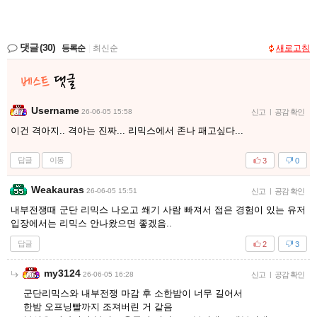
댓글
(30)
등록순
|
최신순
새로고침
Username
26-06-05 15:58
신고
|
공감 확인
이건 격아지.. 격아는 진짜... 리믹스에서 존나 패고싶다...
답글
이동
3
0
Weakauras
26-06-05 15:51
신고
|
공감 확인
내부전쟁때 군단 리믹스 나오고 쐐기 사람 빠져서 접은 경험이 있는 유저
입장에서는 리믹스 안나왔으면 좋겠음..
답글
2
3
my3124
26-06-05 16:28
신고
|
공감 확인
군단리믹스와 내부전쟁 마감 후 소한밤이 너무 길어서
한밤 오프닝빨까지 조져버린 거 같음