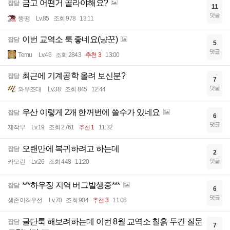
금고 어떤거 골라야해요?
잡담
11
댓글
뚱땡
Lv.85
조회 978
13:11
이번 교역소 룩 좋네요(냥꾼)
잡담
5
댓글
Temu
Lv.46
조회 2843
추천 3
13:00
최근에 기계공학 올려 보신분?
잡담
7
댓글
와우조대
Lv.38
조회 845
12:44
우산 이렇게 2개 한꺼번에 쓸수가 있네요
잡담
6
댓글
제작부
Lv.19
조회 2761
추천 1
11:32
오랜만에 복귀하려고 하는데
잡담
2
댓글
카모린
Lv.26
조회 448
11:20
***하우징 지역 버그발생중***
잡담
6
댓글
생존이최우선
Lv.70
조회 904
추천 3
11:08
굴단룩 해보려하는데 이번 8월 교역소 칠흙 두건 질문
잡담
7