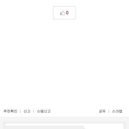
0
추천확인
신고
스팸신고
공유
스크랩