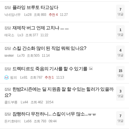
플라잉 브루토 타고싶다
잡담
7
댓글
닉네임너무
Lv.28
조회 893
추천 4
11:27
재제작 버그 언제 고치냐 ㅡㅡ
잡담
1
댓글
애국소
Lv.3
조회 377
11:22
스킬 간소화 많이 된 직업 뭐뭐 있나요?
잡담
4
댓글
seeker
Lv.70
조회 505
11:14
드렉티르도 죽음의 기사를 할 수 있기를
잡담
15
댓글
핌피
Lv.81
조회 767
추천 1
11:13
한밤2시즌에는 딜 지원좀 잘 할 수있는 힐러가 있을까
잡담
3
요?
댓글
콜드부릉
Lv.44
조회 462
10:54
잠행하다 무전하니... 스킬이 너무 많소...ㅠㅠ
잡담
7
댓글
돈키호테이
Lv.66
조회 793
09:44