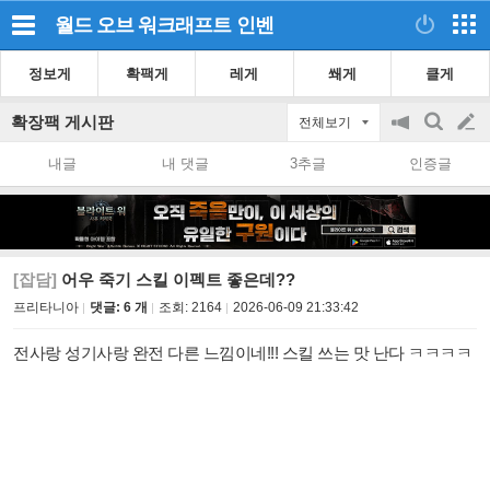
월드 오브 워크래프트
인벤
정보게
확팩게
레게
쐐게
클게
확장팩 게시판
전체보기
공
검
글
지
색
내글
내 댓글
3추글
인증글
on/off
쓰
기
[잡담]
어우 죽기 스킬 이펙트 좋은데??
프리타니아
댓글: 6 개
조회:
2164
2026-06-09 21:33:42
전사랑 성기사랑 완전 다른 느낌이네!!! 스킬 쓰는 맛 난다 ㅋㅋㅋㅋ