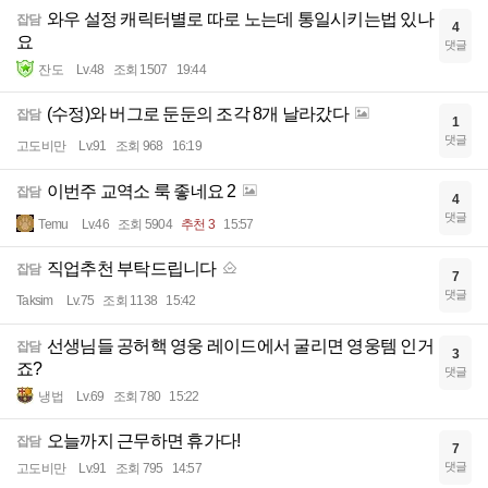
와우 설정 캐릭터별로 따로 노는데 통일시키는법 있나
잡담
4
요
댓글
잔도
Lv.48
조회 1507
19:44
(수정)와 버그로 둔둔의 조각 8개 날라갔다
잡담
1
댓글
고도비만
Lv.91
조회 968
16:19
이번주 교역소 룩 좋네요 2
잡담
4
댓글
Temu
Lv.46
조회 5904
추천 3
15:57
직업추천 부탁드립니다
잡담
7
댓글
Taksim
Lv.75
조회 1138
15:42
선생님들 공허핵 영웅 레이드에서 굴리면 영웅템 인거
잡담
3
죠?
댓글
냉법
Lv.69
조회 780
15:22
오늘까지 근무하면 휴가다!
잡담
7
댓글
고도비만
Lv.91
조회 795
14:57