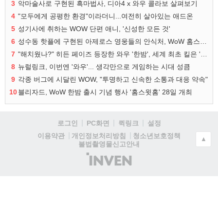
3
악마술사로 구현된 흑마법사, 디아4 x 와우 콜라보 살펴보기
4
"모두에게 공평한 환경"이라더니...여전히 살아있는 애드온
5
성기사에 취하는 WOW 단편 애니, '신성한 모든 것'
6
성수동 핫플에 구현된 아제로스 영웅들의 안식처, WoW 홈스윗홈
7
"해치웠나?" 히든 페이즈 등장한 와우 '한밤', 세계 최초 킬은 '팀 리퀴드'
8
뉴럴링크, 이번엔 '와우'... 생각만으로 게임하는 시대 성큼
9
각종 버그에 시달린 WOW, "투명하고 신속한 소통과 대응 약속"
10
블리자드, WoW 한밤 출시 기념 행사 '홈스윗홈' 28일 개최
로그인
PC화면
퀵링크
설정
청소년보호정책
이용약관
개인정보처리방침
▲
불법촬영물신고안내
(주)
인
벤