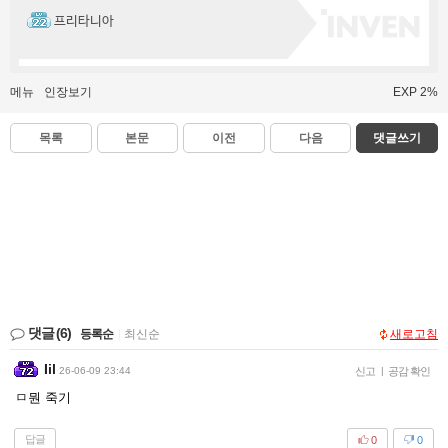
프리타니아
메뉴
인장보기
EXP 2%
목록
본문
이전
다음
댓글쓰기
댓글
(6)
등록순
|
최신순
새로고침
Iil
26-06-09 23:44
신고
|
공감 확인
ㅁ뭔 죽기
답글
0
0