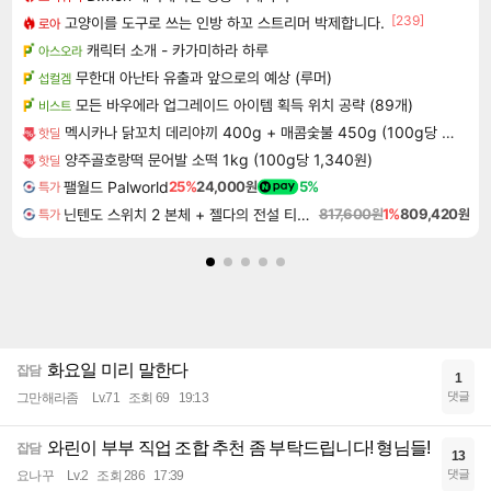
[239]
고양이를 도구로 쓰는 인방 하꼬 스트리머 박제합니다.
로아
캐릭터 소개 - 카가미하라 하루
아스오라
무한대 아난타 유출과 앞으로의 예상 (루머)
섭컬겜
모든 바우에라 업그레이드 아이템 획득 위치 공략 (89개)
비스트
멕시카나 닭꼬치 데리야끼 400g + 매콤숯불 450g (100g당 2,410원)
핫딜
양주골호랑떡 문어발 소떡 1kg (100g당 1,340원)
핫딜
팰월드 Palworld
25%
24,000원
5%
특가
닌텐도 스위치 2 본체 + 젤다의 전설 티어스 오브 더 킹덤 닌텐도 스위치 2 에디션 + 젤다의 전설 브레스 오브 더 와일드 닌텐도 스위치 2 에디션 번들
817,600원
1%
809,420원
특가
화요일 미리 말한다
잡담
1
댓글
그만해라좀
Lv.71
조회 69
19:13
와린이 부부 직업 조합 추천 좀 부탁드립니다! 형님들!
잡담
13
댓글
요나꾸
Lv.2
조회 286
17:39