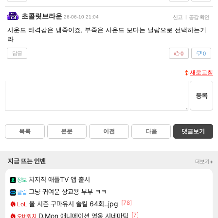
초콜릿브라운
26-06-10 21:04
신고
|
공감 확인
사운드 타격감은 냉죽이죠, 부죽은 사운드 보다는 딜량으로 선택하는거
라
답글
0
0
새로고침
등록
목록
본문
이전
다음
댓글보기
지금 뜨는 인벤
더보기+
치지직 애플TV 앱 출시
정보
그냥 귀여운 상교용 부부 ㅋㅋ
클립
[78]
올 시즌 구마유시 솔킬 64회..jpg
LoL
[7]
D.Mon 애니메이션 영웅 시네마틱
오버워치