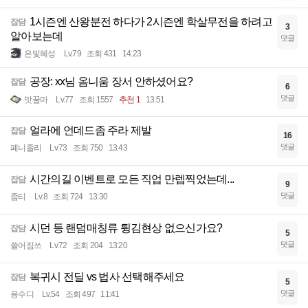
1시즌엔 산왕분전 하다가 2시즌엔 학살무전을 하려고
잡담
3
알아보는데
댓글
은빛혜성
Lv.79
조회 431
14:23
공장: xx님 옴니움 장서 안하셨어요?
잡담
6
댓글
맛꿀마
Lv.77
조회 1557
추천 1
13:51
얼라에 언데드좀 주라 제발
잡담
16
댓글
페니졸리
Lv.73
조회 750
13:43
시간의길 이벤트로 모든 직업 만렙찍었는데...
잡담
9
댓글
좀티
Lv.8
조회 724
13:30
시던 등 랜덤매칭류 튕김현상 없으신가요?
잡담
5
댓글
쓸어짐쓰
Lv.72
조회 204
13:20
복귀시 전딜 vs 법사 선택해주세요
잡담
5
댓글
용수디
Lv.54
조회 497
11:41