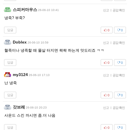
스피커마우스
26-06-10 10:41
신고
|
공감 확인
냉죽? 부죽?
답글
0
0
Doblex
26-06-10 10:59
신고
|
공감 확인
혈죽이나 냉죽할 때 몰살 터지면 쏵쏵 하는게 맛도리죠 ㅋㅋ
답글
0
0
my3124
26-06-10 17:13
신고
|
공감 확인
난 냉죽
답글
0
0
갓브레
26-06-10 20:23
신고
|
공감 확인
사운드 스킨 까시면 좀.더 나음
답글
0
0