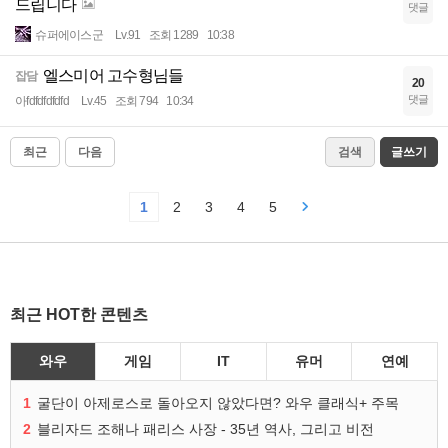
드립니다
댓글
슈퍼에이스군
Lv.91
조회 1289
10:38
엘스미어 고수형님들
잡담
20
댓글
아fdfdfdfdfd
Lv.45
조회 794
10:34
최근
다음
검색
글쓰기
1
2
3
4
5
최근 HOT한 콘텐츠
와우
게임
IT
유머
연예
1
굴단이 아제로스로 돌아오지 않았다면? 와우 클래식+ 주목
2
블리자드 조해나 패리스 사장 - 35년 역사, 그리고 비전