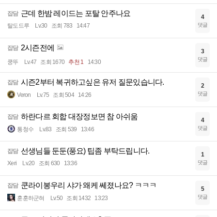
근데 한밤 레이드는 포탈 안주나요
잡담
4
댓글
탈도드루
Lv.30
조회 783
14:47
2시즌전에
잡담
3
댓글
쿵뚜
Lv.47
조회 1670
추천 1
14:30
시즌2부터 복귀하고싶은 유저 질문있습니다.
잡담
2
댓글
Veron
Lv.75
조회 504
14:26
하란다르 회합 대장정보면 참 아쉬움
잡담
4
댓글
통청수
Lv.83
조회 539
13:46
선생님들 둔둔(풍요) 팁좀 부탁드립니다.
잡담
1
댓글
Xeri
Lv.20
조회 630
13:36
쿤라이봉우리 샤가 왜케 쎄졌나요? ㅋㅋㅋ
잡담
5
댓글
훈훈하군혀
Lv.50
조회 1432
13:23