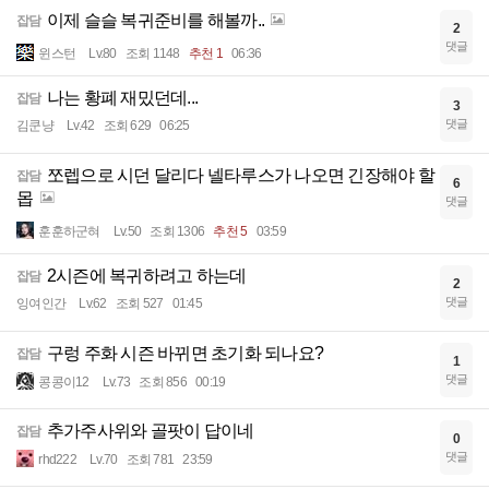
이제 슬슬 복귀준비를 해볼까..
잡담
2
댓글
윈스턴
Lv.80
조회 1148
추천 1
06:36
나는 황폐 재밌던데...
잡담
3
댓글
김쿤냥
Lv.42
조회 629
06:25
쪼렙으로 시던 달리다 넬타루스가 나오면 긴장해야 할
잡담
6
몹
댓글
훈훈하군혀
Lv.50
조회 1306
추천 5
03:59
2시즌에 복귀하려고 하는데
잡담
2
댓글
잉여인간
Lv.62
조회 527
01:45
구렁 주화 시즌 바뀌면 초기화 되나요?
잡담
1
댓글
콩콩이12
Lv.73
조회 856
00:19
추가주사위와 골팟이 답이네
잡담
0
댓글
rhd222
Lv.70
조회 781
23:59