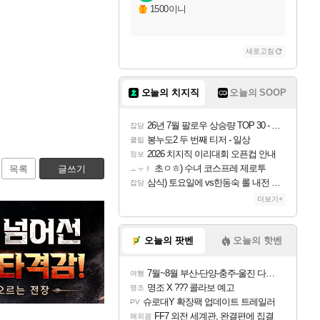
1500이니
새로고침
오늘의 치지직
오늘의 SOOP
26년 7월 팔로우 상승량 TOP 30 - 월간 치지직
잡담
봉누도2 두 번째 티저 - 일상
클립
2026 치지직 이리대회 오픈컵 안내
정보
초ㅇㅎ) 수녀 코스프레 제로투
목록
글쓰기
ㅗㅜㅑ
삼식) 토요일에 vs한동숙 롤 내전 예정
잡담
더보기+
오늘의 팟벤
오늘의 핫벤
7월~8월 부산-단양-충주-울진 다녀왔어요~
여행
명조 X ??? 콜라보 예고
명조
슈로대Y 확장팩 업데이트 트레일러
PV
FF7 외전 세계관, 완결편에 집결
해외겜