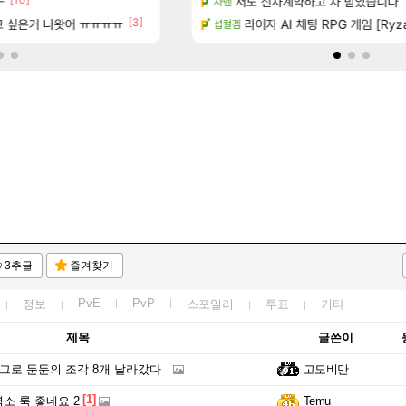
ㅡ
기습하는 법
완갑 정보 초스피드 효율 요약
저도 신차계약하고 차 받았습니다
로아
차벤
[3]
[14]
 싶은거 나왓어 ㅠㅠㅠㅠ
일즈’, 30~40fps 목표 추정
짭사보상 다 조졌는데
라이자 AI 채팅 RPG 게임 [Ryza
리니지M
섭컬겜
3추글
즐겨찾기
PvE
PvP
정보
스포일러
투표
기타
제목
글쓴이
버그로 둔둔의 조각 8개 날라갔다
고도비만
[1]
소 룩 좋네요 2
Temu