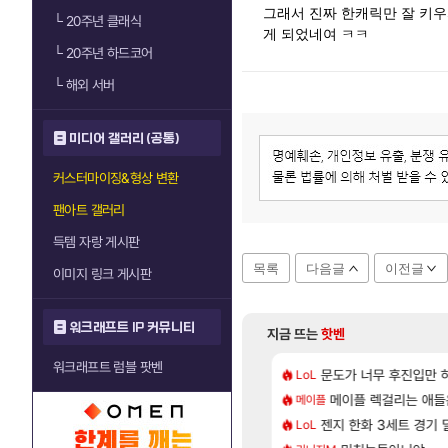
그래서 진짜 한캐릭만 잘 키우
└
20주년 클래식
게 되었네여 ㅋㅋ
└
20주년 하드코어
└
해외 서버
미디어 갤러리 (공통)
커스터마이징&형상 변환
팬아트 갤러리
득템 자랑 게시판
목록
다음글
이전글
이미지 링크 게시판
워크래프트 IP 커뮤니티
지금 뜨는
핫벤
워크래프트 럼블 팟벤
[89]
 보다 현타오네
카구라 개발사 신작 [시노비 넥서스] 연내 출시 예정
문도가 너무 후진입만
비스트 오브 리인카네
LoL
PV
[46]
 잡히는거 먼가 좀 몬가몬가네..
, 신작 서브컬쳐 게임 [펄 인 블루] 티저 사이트 오픈
메이플 렉걸리는 애들
「에린」 컨셉 포스
메이플
아스오라
[116]
체 뭐하는 짓이냐?
컷 만화 | 야간 보초는 너무 힘들어
젠지 한화 3세트 경기 딜
7년만에 가족여행을
LoL
여행
[44]