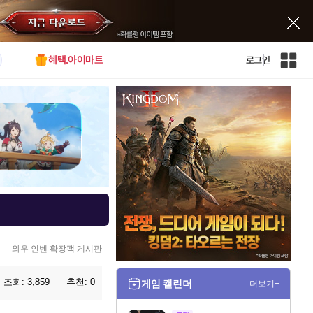
혜택.아이마트
로그인
인
벤
전
체
사
이
트
맵
와우 인벤 확장팩 게시판
조회:
3,859
추천:
0
게임 캘린더
더보기+