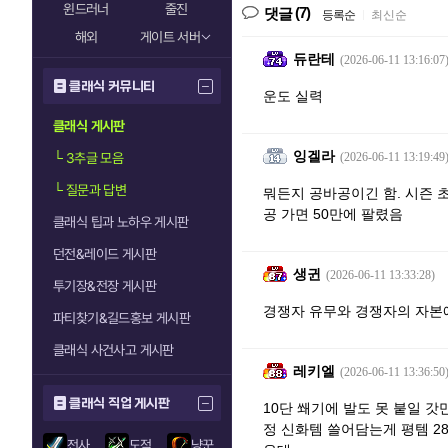
윈드러너
줄진
(7)
댓글
등록순
|
최신순
해외
게이트 서버
듀란테
(2026-06-11 13:16:07
클래식 커뮤니티
운도 실력
클래식 게시판
잉겔라
└
3추글 모음
(2026-06-11 13:19:49
└
질문과 답변
뭐든지 공바공이긴 함. 시즌 
공 가면 50만에 팔렸음
클래식 팁과 노하우 게시판
던전&레이드 게시판
생귄
(2026-06-11 13:33:28)
투기장&전장 게시판
경쟁자 유무와 경쟁자의 자본
파티찾기&길드홍보 게시판
클래식 사건사고 게시판
레키엘
(2026-06-11 13:36:50
클래식 직업 게시판
10단 쐐기에 발도 못 붙일 
정 신화템 쓸어담는게 평템 2
전사
도적
냥꾼