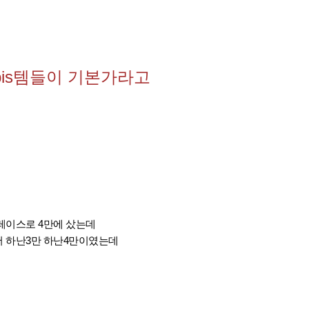
bis템들이 기본가라고
레이스로 4만에 샀는데
서 하난3만 하난4만이였는데