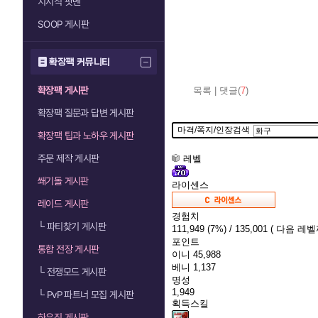
치지직 팟벤
SOOP 게시판
확장팩 커뮤니티
확장팩 게시판
목록
|
댓글(
7
)
확장팩 질문과 답변 게시판
마격/쪽지/인장검색
확장팩 팁과 노하우 게시판
주문 제작 게시판
레벨
쐐기돌 게시판
라이센스
레이드 게시판
경험치
└
파티찾기 게시판
111,949
(7%)
/ 135,001
( 다음 레벨까
포인트
통합 전장 게시판
이니
45,988
베니
1,137
└
전쟁모드 게시판
명성
1,949
└
PvP 파트너 모집 게시판
획득스킬
하우징 게시판