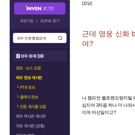
[잡담]
로그인
회원가입
ID/PW 찾기
근데 영웅 신화 
여?
와우 화제 집중
정보 · 뉴스 모음
와우 정보 게시판
└
PTR 정보
└
클래식 정보
나 챔피언 벨로렌꼬랑지털 
심지어 3차옵 하나 더 나와
└
인증 게시물 모음
이게 머선일이고?
와우 역사관 게시판
자유 게시판 (공통)