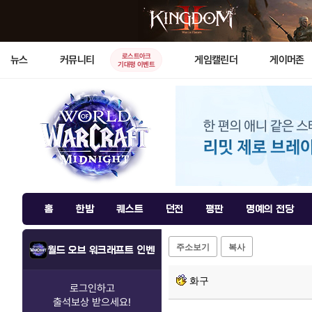
로스트아크
뉴스
커뮤니티
게임캘린더
게이머존
기대평 이벤트
홈
한밤
퀘스트
던전
평판
명예의 전당
주소보기
복사
월드 오브 워크래프트 인벤
화구
로그인하고
출석보상
받으세요!