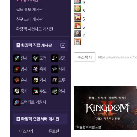
9
길드 홍보 게시판
5
친구 초대 게시판
5
5
확장팩 사건사고 게시판
2
확장팩 직업 게시판
주소복사
https://www.inven.co.kr/
전사
도적
냥꾼
법사
흑마
사제
술사
기사
드루
죽기
수도
악사
드랙티르 기원사
확장팩 연합서버 게시판
아즈샤라
듀로탄