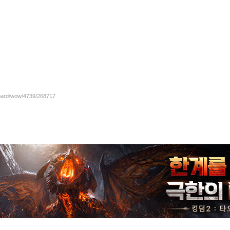
board/wow/4739/268717