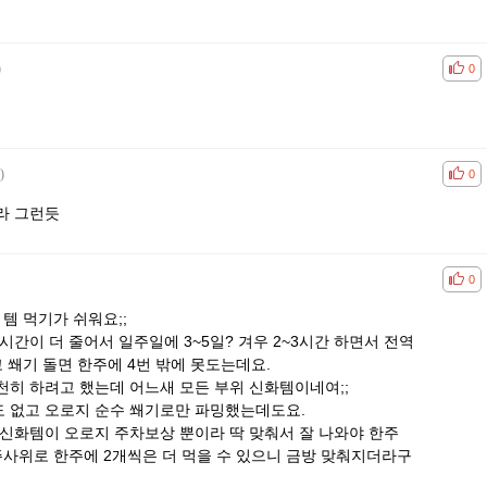
)
공감
비공
0
)
공감
비공
0
라 그런듯
공감
비공
0
템 먹기가 쉬워요;;
시간이 더 줄어서 일주일에 3~5일? 겨우 2~3시간 하면서 전역
 쐐기 돌면 한주에 4번 밖에 못도는데요.
히 하려고 했는데 어느새 모든 부위 신화템이네여;;
 없고 오로지 순수 쐐기로만 파밍했는데도요.
신화템이 오로지 주차보상 뿐이라 딱 맞춰서 잘 나와야 한주
주사위로 한주에 2개씩은 더 먹을 수 있으니 금방 맞춰지더라구