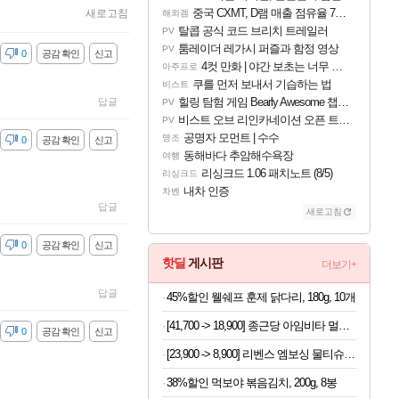
중국 CXMT, D램 매출 점유율 7%…글로벌 4위로 부상
새로고침
해외겜
탈콥 공식 코드 브리치 트레일러
PV
툼레이더 레가시 퍼즐과 함정 영상
PV
감
0
공감 확인
신고
4컷 만화 | 야간 보초는 너무 힘들어
아주프로
쿠를 먼저 보내서 기습하는 법
비스트
힐링 탐험 게임 Bearly Awesome 챕터 1 트레일러
답글
PV
비스트 오브 리인카네이션 오픈 트레일러
PV
공명자 모먼트 | 수수
명조
감
0
공감 확인
신고
동해바다 추암해수욕장
여행
리싱크드 1.06 패치노트 (8/5)
리싱크드
내차 인증
차벤
답글
새로고침
감
0
공감 확인
신고
핫딜
게시판
더보기+
답글
45%할인 웰쉐프 훈제 닭다리, 180g, 10개
[41,700 -> 18,900] 종근당 아임비타 멀티비타민 30정 x 3박스
감
0
공감 확인
신고
[23,900 -> 8,900] 리벤스 엠보싱 물티슈 100매 x 10팩
38%할인 먹보야 볶음김치, 200g, 8봉