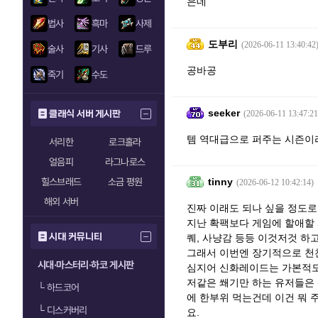
은데
법사
흑마
사제
도부리
(2026-06-11 13:40:42
술사
기사
드루
공바공
죽기
수도
seeker
클래식 서버 게시판
(2026-06-11 13:47:21
템 역대급으로 퍼주는 시즌이
서리한
로크홀라
얼음피
라그나로스
힐스브래드
소금 평원
tinny
(2026-06-12 10:42:14)
해외 서버
진짜 이래도 되나 싶을 정도로 
지난 확팩보다 게임에 할애할 
시대 커뮤니티
퀘, 사냥감 등등 이것저것 하고
그래서 이번엔 장기적으로 천천
시대·마스터리·하코 게시판
심지어 신화레이드는 가본적도
저같은 쐐기만 하는 유저들은 
└
하드코어
에 한부위 먹는건데 이건 뭐 
└
디스커버리
요.