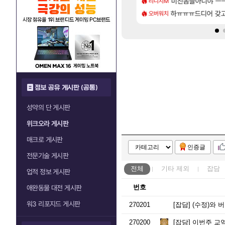
 함부로 가지 마라..
 길찾기/지도 공략 (1 ~ 12장)
미친놈들아니야 ㅡ
쿠를 먼저 보내서 
리니지M
비스트
[69]
풀드랍은 필수인가??
스트 때는 로비에 온라인 기능이 있는데
하ㅠㅠㅠ드디어 갖고
스위치2판 ‘몬헌 와
오버워치
해외겜
정보 공유 게시판 (공통)
성약의 단 게시판
위크오라 게시판
매크로 게시판
인증글
전문기술 게시판
전체
기타
제외
잡담
업적 정보 게시판
번호
애완동물 대전 게시판
워3 리포지드 게시판
270201
[잡담]
(수정)와 
270200
[잡담]
이번주 교역