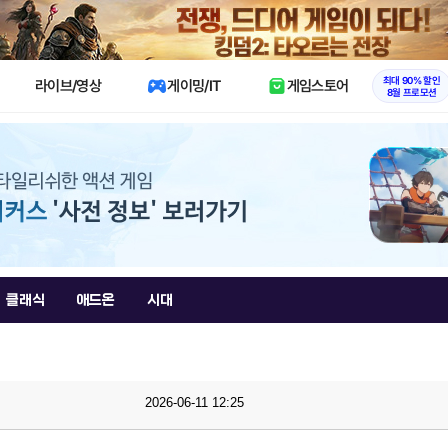
X
최대 90% 할인
라이브/영상
게이밍/IT
게임스토어
8월 프로모션
클래식
애드온
시대
2026-06-11 12:25