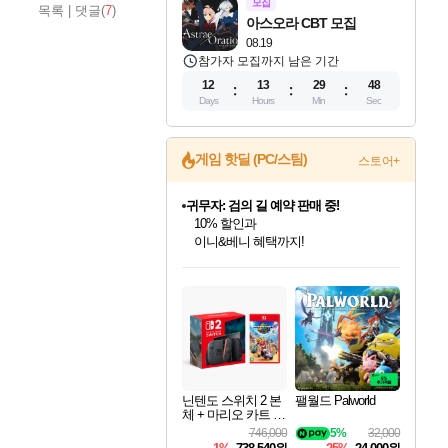
모집
목록
|
댓글(
7
)
아스오라 CBT 모집
08.19
참가자 모집까지 남은 기간
12
13
29
46
Days
Hours
Min
Sec
게임 핫딜 (PC/스팀)
스토어+
귀무자: 검의 길 예약 판매 중!
10% 할인과
이니&베니 혜택까지!
인벤게임즈 8월 특별 할인!
드래곤소드: 어웨이크닝 입점!
문명 7 특별 할인!
비스트 오브 리인카네이션 정식 출시!
커세어 코브 출시 기념 할인!
더 렐릭 퍼스트 가디언 정식 출시
베데스다 40주년 기념 할인 중!
마블 투혼 파이팅 소울즈 예약 판매 중!
캡콤 프렌차이즈 할인 진행 중!
캡콤 일부 상품 상시 할인
스타워즈 은하계 레이서
로블록스 기프트 카드 공식 입점
인기 퍼블리셔 모음!
스팀으로 만나는 드래곤소드!
조선&고려 DLC 출시 예정
게임프릭 신작 IP
해적'섬'을 발전시키자!
설화x하드코어 액션!
베데스다의 명작들을
마블 히어로 총 출동&화려한 격투!
몬헌, 바하 등 인기 IP를
몬헌 와일즈 & 드래곤즈 도그마2
인벤게임즈에서 10% 추가 적립
Robux를 가장 안전하고
최대 90% 할인가를 만나보세요!
네이버혜택과 함께 만나보세요!
50%할인&추가 적립까지!
네이버 혜택가와 함께 예약하세요!
할인&네이버혜택으로 만나보세요!
네이버페이 혜택과 만나보세요!
40주년 프로모션으로 만나보세요!
네이버 포인트 혜택까지!
할인가에 만나보세요!
일부 에디션 상시 할인!
혜택으로 예약 판매 중
편안하게 충전하세요
닌텐도 스위치 2 본
팰월드 Palworld
체 + 마리오 카트 월
드
746,000
5%
32,000