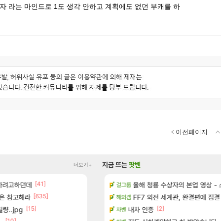
자 라는 마인드로 1도 생각 안하고 계획에도 없던 부캐를 하
이전페이지
지금 뜨는
팟벤
더보기+
[41]
 하려고하던데
이션 오픈 트레일러
[벨가르딘] 나이트메어 클리어 TOP10 알
올해 청룡 수상자의 본업 영상 -
로아
걸그룹
[635]
[65]
은 참고해라
터 공개
와 ㅁㅊ 컴플뜸ㅋㅋ
FF7 외전 세계관, 완결편에 집결
메이플
해외겜
[15]
[1]
[2]
[334]
량..jpg
 다녀왔습니다.
이적자 숙코 시ㅡ발련아
내차 인증
메이플
차벤
[10]
[45]