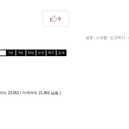
0
공유
스크랩
신고하기
1번
5번
10번
모두
쪽지
검색
지 23,052 / 마격까지 21,801 남음 )