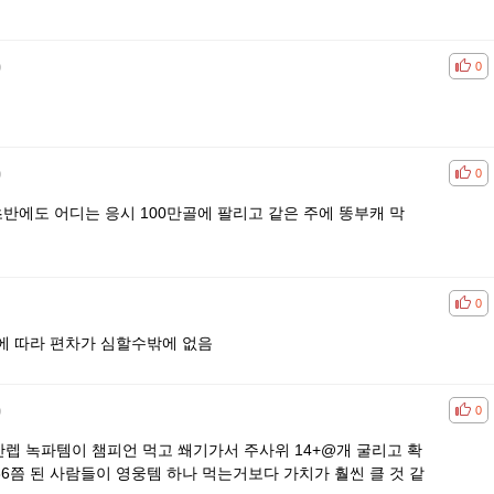
)
공감
비공
0
)
공감
비공
0
초반에도 어디는 응시 100만골에 팔리고 같은 주에 똥부캐 막
공감
비공
0
에 따라 편차가 심할수밖에 없음
)
공감
비공
0
갓만렙 녹파템이 챔피언 먹고 쐐기가서 주사위 14+@개 굴리고 확
86쯤 된 사람들이 영웅템 하나 먹는거보다 가치가 훨씬 클 것 같