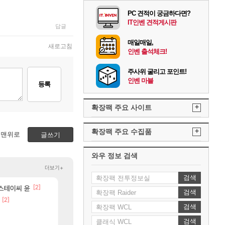
PC 견적이 궁금하다면?
IT인벤 견적게시판
답글
매일매일,
새로고침
인벤 출석체크!
주사위 굴리고 포인트!
인벤 마블
등록
+
확장팩 주요 사이트
+
확장팩 주요 수집품
맨위로
글쓰기
와우 정보 검색
더보기+
검색
[2]
[37]
[89]
려드립니다.
 스테이씨 윤
퍼클영상 보다 현타오네
섬란 카구라 개발사 신작 [시노비 넥서스] 연내 출시 
로아
섭컬겜
검색
[2]
[46]
벨가 1관 잡히는거 먼가 좀 몬가몬가네..
넷마블, 신작 서브컬쳐 게임 [펄 인 블루] 티저 사이트 
로아
섭컬겜
검색
[116]
이건 대체 뭐하는 짓이냐?
4컷 만화 | 야간 보초는 너무 힘들어
메이플
아주프로
검색
[44]