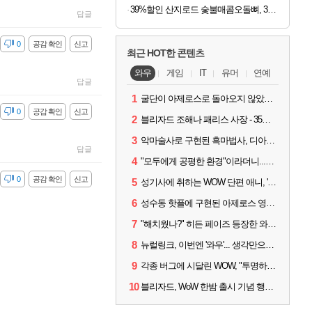
39%할인 산지로드 숯불매콤오돌뼈, 300g, 4팩
답글
감
0
공감 확인
신고
최근 HOT한 콘텐츠
와우
게임
IT
유머
연예
답글
1
굴단이 아제로스로 돌아오지 않았다면? 와우 클래식+ 주목
감
0
공감 확인
신고
2
블리자드 조해나 패리스 사장 - 35년 역사, 그리고 비전
3
악마술사로 구현된 흑마법사, 디아4 x 와우 콜라보 살펴보기
답글
4
"모두에게 공평한 환경"이라더니...여전히 살아있는 애드온
감
0
공감 확인
신고
5
성기사에 취하는 WOW 단편 애니, '신성한 모든 것'
6
성수동 핫플에 구현된 아제로스 영웅들의 안식처, WoW 홈스윗홈
7
"해치웠나?" 히든 페이즈 등장한 와우 '한밤', 세계 최초 킬은 '팀 리퀴드'
8
뉴럴링크, 이번엔 '와우'... 생각만으로 게임하는 시대 성큼
9
각종 버그에 시달린 WOW, "투명하고 신속한 소통과 대응 약속"
10
블리자드, WoW 한밤 출시 기념 행사 '홈스윗홈' 28일 개최