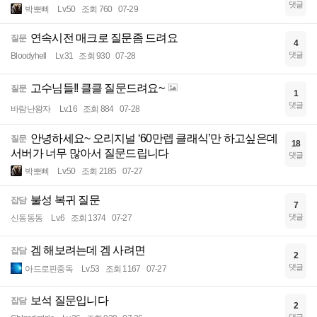
댓글
박뽀삐
Lv.50
조회 760
07-29
연속시전 매크로 질문좀 드려요
질문
4
댓글
Bloodyhell
Lv.31
조회 930
07-28
고수님들!! 클클 질문드려요~
질문
1
댓글
바람난왕자
Lv.16
조회 884
07-28
안녕하세요~ 오리지널 ‘60만렙 클래식’만 하고싶은데
질문
18
서버가 너무 많아서 질문드립니다
댓글
박뽀삐
Lv.50
조회 2185
07-27
불성 복귀 질문
잡담
7
댓글
신동동동
Lv.6
조회 1374
07-27
겜 해보려는데 겜 사려면
잡담
2
댓글
아드로핀중독
Lv.53
조회 1167
07-27
보석 질문입니다
잡담
2