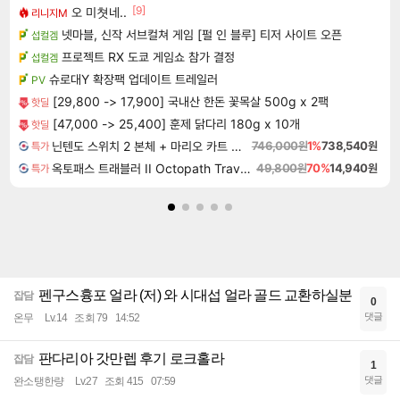
[9]
오 미쳣네..
리니지M
넷마블, 신작 서브컬쳐 게임 [펄 인 블루] 티저 사이트 오픈
섭컬겜
프로젝트 RX 도쿄 게임쇼 참가 결정
섭컬겜
슈로대Y 확장팩 업데이트 트레일러
PV
[29,800 -> 17,900] 국내산 한돈 꽃목살 500g x 2팩
핫딜
[47,000 -> 25,400] 훈제 닭다리 180g x 10개
핫딜
닌텐도 스위치 2 본체 + 마리오 카트 월드
746,000원
1%
738,540원
특가
옥토패스 트래블러 II Octopath Traveler II
49,800원
70%
14,940원
특가
펜구스흉포 얼라 (저) 와 시대섭 얼라 골드 교환하실분
잡담
0
댓글
온무
Lv.14
조회 79
14:52
판다리아 갓만렙 후기 로크홀라
잡담
1
댓글
완소탱한량
Lv.27
조회 415
07:59