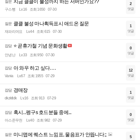
지금 클클이 불성까지 하는 서버인가요??
질문
2
댓글
구스뻥
Lv.16
조회 1650
07-30
클클 불성 마나획득표시 애드온 질문
질문
1
댓글
재파리여요
Lv.44
조회 615
07-30
⭐ 곧휴가철 기념 문화생활
잡담
0
댓글
안녕난
Lv.33
조회 950
07-30
아 와우 하고 싶다….
잡담
12
댓글
Vania
Lv.67
조회 1955
07-29
경매장
잡담
1
댓글
dkzktldk
Lv.16
조회 913
07-29
혹시...펭구s 호드분들 중에...
잡담
0
댓글
아스준무천
Lv.40
조회 982
07-29
미니맵에 퀘스트 느낌표, 물음표가 안뜹니다;;
질문
5