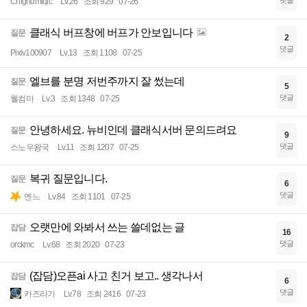
댓글
Chlgndmlqlc
Lv.26
조회 929
07-26
클래식 버프창에 버프가 안보입니다
질문
2
댓글
Pixiv100907
Lv.13
조회 1108
07-25
엘브를 분명 저번주까지 잘 썼는데
질문
5
댓글
웰컴마
Lv.3
조회 1348
07-25
안녕하세요. 뉴비인데 클래식서버 문의드려요
질문
9
댓글
스노우왕국
Lv.11
조회 1207
07-25
복귀 질문입니다.
질문
6
댓글
엔느
Lv.84
조회 1101
07-25
오랫만에 와봐서 쓰는 쓸데없는 글
잡담
16
댓글
orckmc
Lv.68
조회 2020
07-23
(잡담)오픈ai 사고 친거 보고.. 생각나서
잡담
6
댓글
카즈라기
Lv.78
조회 2416
07-23