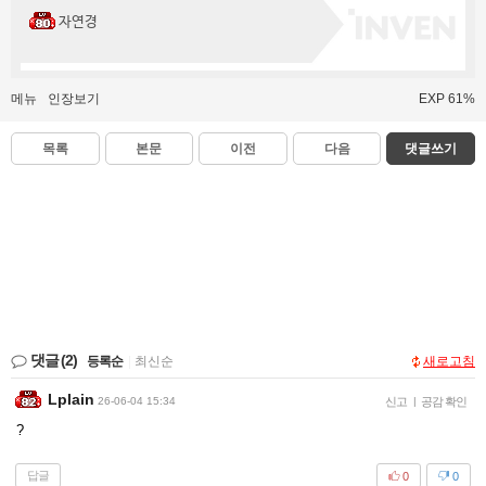
자연경
메뉴
인장보기
EXP 61%
목록
본문
이전
다음
댓글쓰기
댓글
(2)
등록순
|
최신순
새로고침
Lplain
26-06-04 15:34
신고
|
공감 확인
?
답글
0
0