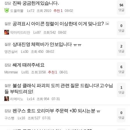
진짜 궁금한게있습니다.
잡담
94
댓글
도풀쥐뿔
Lv.72
조회 2910
추천 1
08-02
공격표시 아이콘 정렬이 이상한데 이게 맞나요?
질문
0
댓글
악마지드리안
Lv.87
조회 542
08-02
상대진영 체력바가 안보입니다 ㅠㅠ
질문
2
댓글
명견실버
Lv.30
조회 450
08-02
쌔게 때려주세요
잡담
6
댓글
Mommae
Lv.81
조회 1058
추천 1
08-01
불성 클래식 파괴의 도끼 관련 질문 드립니다! 고수님
질문
1
들 부탁드려요!
댓글
리메이노
Lv.14
조회 954
07-31
펜구스 호드 오리마부 주문력 +30 되시는분 ㅠ
잡담
0
댓글
구스뻥
Lv.16
조회 527
07-31