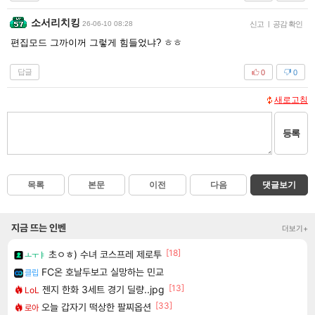
소서리치킹
26-06-10 08:28
신고
|
공감 확인
편집모드 그까이꺼 그렇게 힘들었냐? ㅎㅎ
답글
0
0
새로고침
등록
목록
본문
이전
다음
댓글보기
지금 뜨는 인벤
더보기+
[18]
초ㅇㅎ) 수녀 코스프레 제로투
ㅗㅜㅑ
FC온 호날두보고 실망하는 민교
클립
[13]
젠지 한화 3세트 경기 딜량..jpg
LoL
[33]
오늘 갑자기 떡상한 팔찌옵션
로아