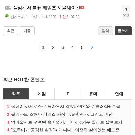
심심해서 블퓨 레일조 시뮬레이션
잡담
3
댓글
진저브레드
Lv.81
조회 1328
추천 2
07-22
최근
다음
검색
글쓰기
1
2
3
4
5
최근 HOT한 콘텐츠
와우
게임
IT
유머
연예
1
굴단이 아제로스로 돌아오지 않았다면? 와우 클래식+ 주목
2
블리자드 조해나 패리스 사장 - 35년 역사, 그리고 비전
3
악마술사로 구현된 흑마법사, 디아4 x 와우 콜라보 살펴보기
4
"모두에게 공평한 환경"이라더니...여전히 살아있는 애드온