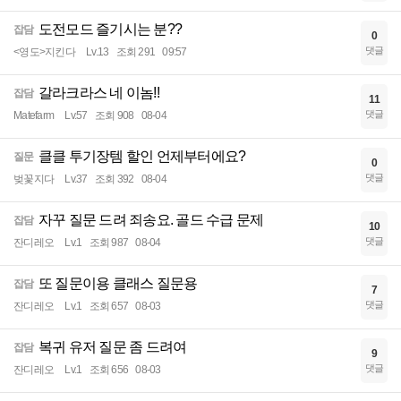
도전모드 즐기시는 분??
잡담
0
댓글
<영도>지킨다
Lv.13
조회 291
09:57
갈라크라스 네 이놈!!
잡담
11
댓글
Matefarm
Lv.57
조회 908
08-04
클클 투기장템 할인 언제부터에요?
질문
0
댓글
벚꽃지다
Lv.37
조회 392
08-04
자꾸 질문 드려 죄송요. 골드 수급 문제
잡담
10
댓글
잔디레오
Lv.1
조회 987
08-04
또 질문이용 클래스 질문용
잡담
7
댓글
잔디레오
Lv.1
조회 657
08-03
복귀 유저 질문 좀 드려여
잡담
9
댓글
잔디레오
Lv.1
조회 656
08-03