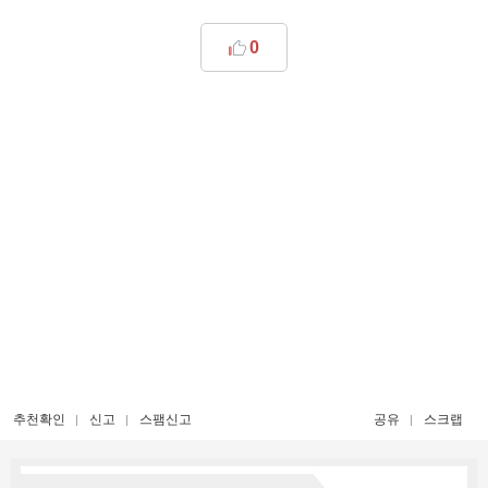
0
추천확인
신고
스팸신고
공유
스크랩