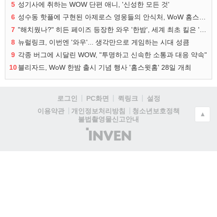
5
성기사에 취하는 WOW 단편 애니, '신성한 모든 것'
6
성수동 핫플에 구현된 아제로스 영웅들의 안식처, WoW 홈스윗홈
7
"해치웠나?" 히든 페이즈 등장한 와우 '한밤', 세계 최초 킬은 '팀 리퀴드'
8
뉴럴링크, 이번엔 '와우'... 생각만으로 게임하는 시대 성큼
9
각종 버그에 시달린 WOW, "투명하고 신속한 소통과 대응 약속"
10
블리자드, WoW 한밤 출시 기념 행사 '홈스윗홈' 28일 개최
로그인
PC화면
퀵링크
설정
청소년보호정책
이용약관
개인정보처리방침
▲
불법촬영물신고안내
(주)
인
벤