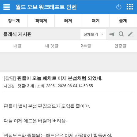
월드 오브 워크래프트
인벤
정보게
확팩게
레게
쐐게
클게
클래식 게시판
전체보기
공
검
글
지
색
내글
내 댓글
3추글
인증글
on/off
쓰
기
[잡담]
판클이 오늘 패치로 이제 본섭처럼 되었네.
자연경
댓글: 2 개
조회:
2896
2026-06-04 14:59:55
판클이 벌써 본섭 편집모드가 도입될 줄이야.
다들 이제 애드온 버릴거 버리삼.
편집모드와 중복되는 애드온은 이제 사용하기 힘들어짐.