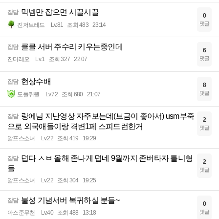
막넴만 잡으면 시끌시끌
잡담
0
댓글
진저브레드
Lv.81
조회 483
23:14
클클 서버 주수리 키우는중인데
잡담
6
댓글
잔디레오
Lv.1
조회 327
22:07
현상수배
잡담
8
댓글
도풀쥐뿔
Lv.72
조회 680
21:07
랑에님 지난영상 자주보는데(브금이 좋아서) usm부죽
잡담
2
으로 외국애들이랑 격변1페 스피드런한거
댓글
알프스소녀
Lv.22
조회 419
19:29
덥다 ㅅㅂ 올해 존나게 덥네 9월까지 존버타자 틀니형
잡담
2
들
댓글
알프스소녀
Lv.22
조회 304
19:25
불성 기념서버 복귀하실 분들~
잡담
0
댓글
아스준무천
Lv.40
조회 488
13:18