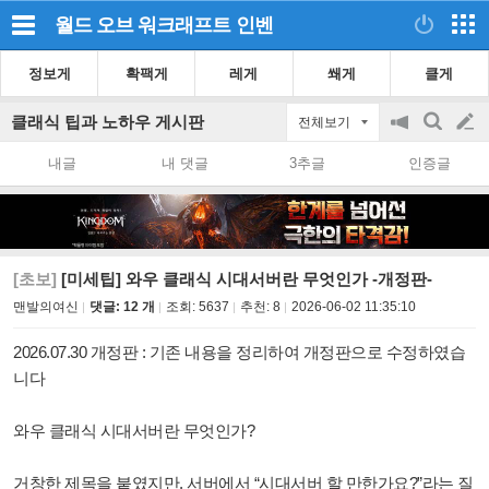
월드 오브 워크래프트
인벤
정보게
확팩게
레게
쐐게
클게
클래식 팁과 노하우 게시판
전체보기
공
검
글
지
색
내글
내 댓글
3추글
인증글
on/off
쓰
기
[초보]
[미세팁] 와우 클래식 시대서버란 무엇인가 -개정판-
맨발의여신
댓글: 12 개
조회:
5637
추천:
8
2026-06-02 11:35:10
2026.07.30 개정판 : 기존 내용을 정리하여 개정판으로 수정하였습
니다
와우 클래식 시대서버란 무엇인가?
거창한 제목을 붙였지만, 서버에서 “시대서버 할 만한가요?”라는 질