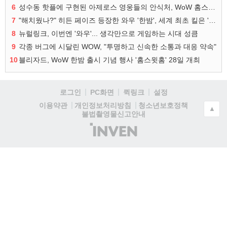
6
성수동 핫플에 구현된 아제로스 영웅들의 안식처, WoW 홈스윗홈
7
"해치웠나?" 히든 페이즈 등장한 와우 '한밤', 세계 최초 킬은 '팀 리퀴드'
8
뉴럴링크, 이번엔 '와우'... 생각만으로 게임하는 시대 성큼
9
각종 버그에 시달린 WOW, "투명하고 신속한 소통과 대응 약속"
10
블리자드, WoW 한밤 출시 기념 행사 '홈스윗홈' 28일 개최
로그인
PC화면
퀵링크
설정
청소년보호정책
이용약관
개인정보처리방침
▲
불법촬영물신고안내
(주)
인
벤