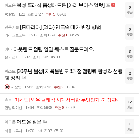
불성 클래식 음성애드온 [아리 보이스 얼럿]
애드온
0
댓글
Aceray
Lv.2
조회 1727
추천 5
07-02
[판다리아] (얼라) 연금술 대가 변경 방법
전문기술
0
댓글
라라크로포수
Lv.12
조회 1247
추천 1
06-25
아웃랜드 점령 일일 퀘스트 질문드려요.
기타
3
댓글
은기천사
Lv.13
조회 1876
06-09
[20주년 불성] 지옥불반도 3거점 점령퀘 활성화 선행
퀘스트
2
퀘 정리
댓글
네모탱
Lv.83
조회 2892
추천 2
06-04
[미세팁] 와우 클래식 시대서버란 무엇인가 -개정판-
초보
12
댓글
맨발의여신
Lv.64
조회 5638
추천 8
06-02
에드온 질문
애드온
1
댓글
베틀크루져
Lv.70
조회 2107
05-20