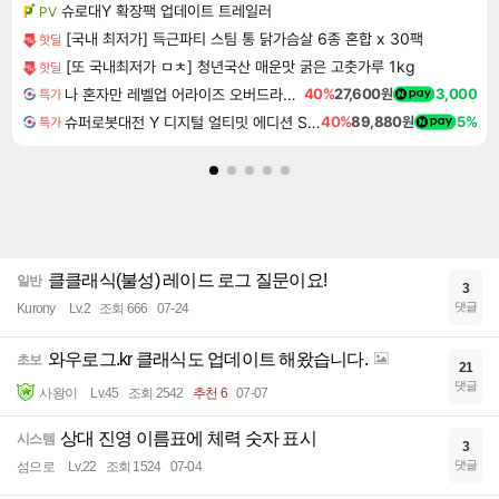
슈로대Y 확장팩 업데이트 트레일러
PV
[국내 최저가] 득근파티 스팀 통 닭가슴살 6종 혼합 x 30팩
핫딜
[또 국내최저가 ㅁㅊ] 청년국산 매운맛 굵은 고춧가루 1kg
핫딜
나 혼자만 레벨업 어라이즈 오버드라이브 Solo Leveling Arise
40%
27,600원
3,000
특가
슈퍼로봇대전 Y 디지털 얼티밋 에디션 Super Robot Wars Y Digital Ultimate Edition
40%
89,880원
5%
특가
클클래식(불성) 레이드 로그 질문이요!
일반
3
댓글
Kurony
Lv.2
조회 666
07-24
와우로그.kr 클래식도 업데이트 해왔습니다.
초보
21
댓글
사왕이
Lv.45
조회 2542
추천 6
07-07
상대 진영 이름표에 체력 숫자 표시
시스템
3
댓글
섬으로
Lv.22
조회 1524
07-04