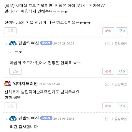
(질문) 시대섭 호드 전멸이면, 전장은 아예 못하는 건가요??
얼라끼리 매칭되게 안해주나ㅠㅠㅠㅠ
선생님, 오리지널 전장이 너무 하고싶어요ㅠㅠㅠㅠ
답글
0
0
맨발의여신
26-07-28 00:37
신고
|
공감 확인
네 ㅠㅜ
아쉽게 호드가 없어서 전장은 안되요 ㅠㅜ
답글
0
0
악마지드리안
26-08-05 15:40
신고
|
공감 확인
신하코가 슬립킥의손재주인거도 남겨주세요
한참 헤맴
답글
0
0
맨발의여신
26-08-06 13:48
신고
|
공감 확인
의견 감사합니다