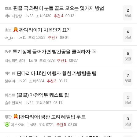
판클 극 와린이 분들 골드 모으는 몇가지 방법
초보
2
댓글
박미래짱장
Lv.28
조회 9430
추천 4
09-12
판다리아가 처음인가요?
초보
6
댓글
ek_jun
Lv.11
조회 10372
추천 7
09-04
투기장에 들어가면 빨간공을 클릭하자
PvP
0
댓글
백성의민병대
Lv.76
조회 4378
추천 1
08-27
판다리아 16칸 여행자 황천 가방탈출 팁
아이템
7
댓글
웬수야
Lv.20
조회 6884
추천 2
08-17
(클클) 야전임무 퀘스트 팁
퀘스트
1
댓글
술취한복서
Lv.24
조회 5467
08-11
[판다리아] 평판 고려 레벨업 루트
평판
3
댓글
미스오러
Lv.88
조회 9721
추천 5
08-06