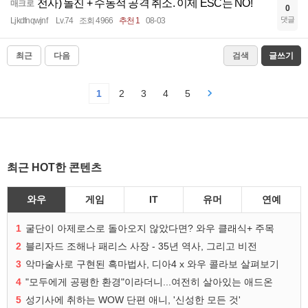
전사) 돌진 + 수동적 공격 취소. 이제 ESC는 NO!
매크로
0
댓글
Ljkdfnqwjnf
Lv.74
조회 4966
추천 1
08-03
최근
다음
검색
글쓰기
1
2
3
4
5
최근 HOT한 콘텐츠
와우
게임
IT
유머
연예
1
굴단이 아제로스로 돌아오지 않았다면? 와우 클래식+ 주목
2
블리자드 조해나 패리스 사장 - 35년 역사, 그리고 비전
3
악마술사로 구현된 흑마법사, 디아4 x 와우 콜라보 살펴보기
4
"모두에게 공평한 환경"이라더니...여전히 살아있는 애드온
5
성기사에 취하는 WOW 단편 애니, '신성한 모든 것'