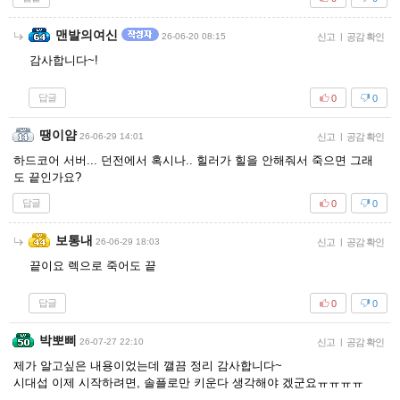
맨발의여신
26-06-20 08:15
신고
|
공감 확인
감사합니다~!
답글
0
0
땡이얌
26-06-29 14:01
신고
|
공감 확인
하드코어 서버... 던전에서 혹시나.. 힐러가 힐을 안해줘서 죽으면 그래
도 끝인가요?
답글
0
0
보통내
26-06-29 18:03
신고
|
공감 확인
끝이요 렉으로 죽어도 끝
답글
0
0
박뽀삐
26-07-27 22:10
신고
|
공감 확인
제가 알고싶은 내용이었는데 깰끔 정리 감사합니다~
시대섭 이제 시작하려면, 솔플로만 키운다 생각해야 겠군요ㅠㅠㅠㅠ