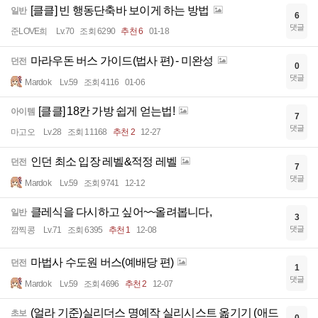
[클클] 빈 행동단축바 보이게 하는 방법
일반
6
댓글
준LOVE희
Lv.70
조회 6290
추천 6
01-18
마라우돈 버스 가이드(법사 편) - 미완성
던전
0
댓글
Mardok
Lv.59
조회 4116
01-06
[클클] 18칸 가방 쉽게 얻는법!
아이템
7
댓글
마고오
Lv.28
조회 11168
추천 2
12-27
인던 최소 입장 레벨&적정 레벨
던전
7
댓글
Mardok
Lv.59
조회 9741
12-12
클레식을 다시하고 싶어~~올려봅니다,
일반
3
댓글
깜찍콩
Lv.71
조회 6395
추천 1
12-08
마법사 수도원 버스(예배당 편)
던전
1
댓글
Mardok
Lv.59
조회 4696
추천 2
12-07
(얼라 기준)실리더스 명예작 실리시스트 옮기기 (애드
초보