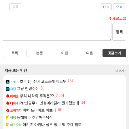
답글
0
0
새로고침
등록
목록
본문
이전
다음
댓글보기
지금 뜨는 인벤
더보기+
[24]
초ㅇㅎ) 수녀 코스프레 제로투
ㅗㅜㅑ
[1]
그냥 안녕수야
클립
[135]
우리 나라의 주적은??
메이플
[5]
Ptr신규무기 인검이라길래 뭔가했는데
디아4
[5]
이번 드라이브 이쁘네
오버워치
동해바다 추암해수욕장
여행
아키츠 아키나 성우 정보 및 주요 필모
아스오라