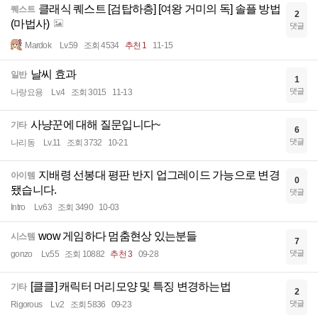
클래식 퀘스트 [검탑하층] [여왕 거미의 독] 솔플 방법
퀘스트
2
(마법사)
댓글
Mardok
Lv.59
조회 4534
추천 1
11-15
날씨 효과
일반
1
댓글
나랑요용
Lv.4
조회 3015
11-13
사냥꾼에 대해 질문입니다~
기타
6
댓글
나리동
Lv.11
조회 3732
10-21
지배령 선봉대 평판 반지 업그레이드 가능으로 변경
아이템
0
됐습니다.
댓글
Intro
Lv.63
조회 3490
10-03
wow 게임하다 멈춤현상 있는분들
시스템
7
댓글
gonzo
Lv.55
조회 10882
추천 3
09-28
[클클] 캐릭터 머리모양 및 특징 변경하는법
기타
2
댓글
Rigorous
Lv.2
조회 5836
09-23