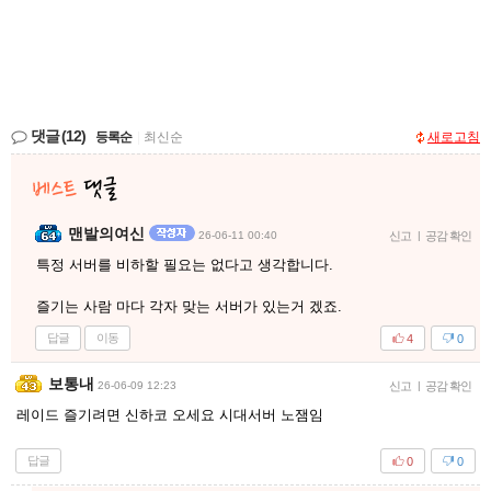
댓글
(12)
등록순
|
최신순
새로고침
맨발의여신
26-06-11 00:40
신고
|
공감 확인
특정 서버를 비하할 필요는 없다고 생각합니다.
즐기는 사람 마다 각자 맞는 서버가 있는거 겠죠.
답글
이동
4
0
보통내
26-06-09 12:23
신고
|
공감 확인
레이드 즐기려면 신하코 오세요 시대서버 노잼임
답글
0
0