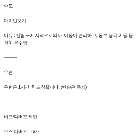
수도
아이언포지
이유 : 칼림도어 지역으로의 배 이동이 편리하고, 동부 왕국 이동 동
선이 우수함
⸻
우편
우편은 1시간 후 도착합니다. (반송은 즉시)
⸻
버프/디버프 제한
보스 디버프 : 16개