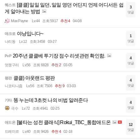
[클클] 일일 일던, 일일 영던 어딘지 언제 어디서든 쉽
퀘스트
3
게 알아내는 방법
댓글
Max Payne
Lv.44
조회 5917
추천 4
04-08
야냥입니다~
매크로
1
댓글
나리동
Lv.12
조회 3458
03-27
20주년 클클베 투기장 점수 리셋관련 확인함.
PvP
4
댓글
멋쟁구리
Lv.56
조회 6828
추천 2
03-05
클클) 아웃랜드 평판
평판
4
댓글
니코티니즘
Lv.56
조회 7506
추천 9
03-03
똥 누는데 3초컷 나의 비법 알려준다
기타
4
댓글
극수
Lv.72
조회 4941
02-25
[불타는 성전 클래식] Rokui_TBC_통합애드온
애드온
12
댓글
드레미르
Lv.40
조회 9426
추천 4
02-18