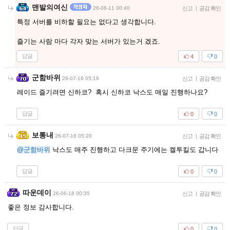
맨발의여신
26-06-11 00:40
신고
|
공감 확인
특정 서버를 비하할 필요는 없다고 생각합니다.
즐기는 사람 마다 각자 맞는 서버가 있는거 겠죠.
답글
4
0
군함바위
26-07-16 05:19
신고
|
공감 확인
레이드 즐기려면 신하코? 혹시 신하코 낙스도 매일 진행하나요?
답글
0
0
보통내
26-07-16 05:20
신고
|
공감 확인
@군함바위
낙스도 매주 진행하고 다크문 주기에는 켈투킬도 갑니다
답글
0
0
따운데이
26-06-18 00:35
신고
|
공감 확인
좋은 정보 감사합니다.
답글
0
0