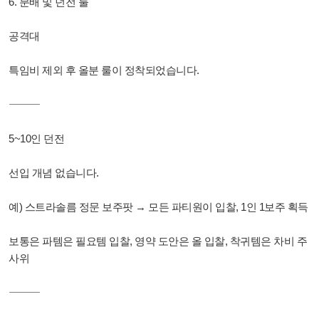
6. 분배 및 던전 룰
공격대
특임비 제외 후 올분 룰이 정착되었습니다.
⸻
5~10인 던전
선입 개념 없습니다.
예) 스트라솔름 정문 보주팟 → 모든 파티원이 입찰, 1인 1보주 획득
보통은 파템은 필요템 입찰, 영약 도안은 올 입찰, 착귀템은 차비 주
사위
⸻