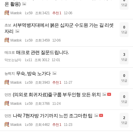
0
온 활용)
댓글
Mardok
Lv.59
조회 3421
추천 1
12-06
서부역병지대에서 붉은 십자군 수도원 가는 길 리셋
초보
0
자리
댓글
Mardok
Lv.59
조회 3459
12-06
매크로 관련 질문드립니다.
매크로
3
댓글
막쏘는남자
Lv.11
조회 3012
12-01
무숙, 방숙 노가다
능력치
0
댓글
Mardok
Lv.59
조회 3943
추천 1
11-27
(의외로 희귀자료)줄구룹 부두인형 모든 위치
던전
0
댓글
Mardok
Lv.59
조회 3766
11-24
나락 7현자방 가기까지 느낀 조그마한 팁
던전
2
댓글
Mardok
Lv.59
조회 4462
추천 1
11-23