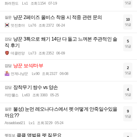
댓글
화려한도
Lv.1
조회 1154
07-19
냥꾼 2페이즈 올비스 착용 시 적중 관련 문의
질문
10
댓글
멋진호야
Lv.76
조회 2372
06-24
냥꾼 3특으로 쐐기 14단 다 돌고 느껴본 주관적인 솔
잡담
5
직 후기
댓글
데클런양
Lv.73
조회 2352
06-09
냥꾼 보석/마부
잡담
2
댓글
언제나냥꾼
Lv.90
조회 2327
06-08
장착무기 쌍수 vs 양손
잡담
4
댓글
까만뿔소
Lv.63
조회 3383
05-25
불성) 눈먼 레오나다스에서 펫 어떻게 안죽일수있을
질문
9
까요??
댓글
Assaddasd21
Lv.1
조회 3229
05-24
클클 앵벌용 펫 질문요
펫정보