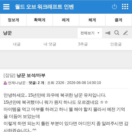
월드 오브 워크래프트
인벤
정보게
확팩게
레게
쐐게
클게
냥꾼
전체보기
공
검
글
지
색
내글
내 댓글
3추글
인증글
on/off
쓰
기
[잡담]
냥꾼 보석/마부
언제나냥꾼
댓글: 2 개
조회:
2326
2026-06-08 14:00:10
안녕하세요.. 15년만에 와우에 복귀한 냥꾼 유저입니다.
15년만에 복귀했더니 뭐가 뭔지 하나도 모르겠네요 ㅎㅎ
아이템을 먹고 마부를 하려고 하니 뭘 해야 할지 몰라서 예전 기억
을 더듬어 보았는데
이렇게 하면 되는지 틀린 부분이 있다면 어디인지 좀 알려주시면 감
사하겠습니다.. ^^