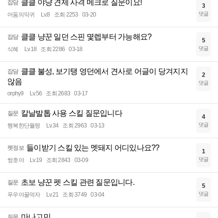
클클 야냥 견제 사격 메크로 질문이요!
잡담
3
댓글
어둠의악귀
Lv.8
조회 2253
03-20
클클 냥꾼 일던 스핀 몇렙부터 가능해요?
잡담
5
댓글
식혜
Lv.18
조회 2286
03-18
클클 불성, 보기탱 영던에서 견사로 어글이 당겨지지
잡담
2
않음
댓글
orphy9
Lv.56
조회 2683
03-17
칼날발톱 사용 스킬 질문입니다
질문
4
댓글
행복한단월령
Lv.34
조회 2963
03-13
들이받기 스킬 있는 멧돼지 어디있나요??
펫정보
1
댓글
썽호야
Lv.19
조회 2843
03-09
초보 냥꾼 펫 스킬 관련 질문입니다.
질문
5
댓글
푸우야꿀먹자
Lv.21
조회 3749
03-04
마나고민
질문