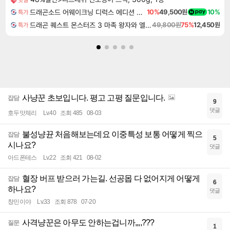
드래곤소드 어웨이크닝 디럭스 에디션 DragonSword Awakening Deluxe Edition
10%
49,500원
10%
특가
드래곤 퀘스트 몬스터즈 3 마족 왕자와 엘프의 여행 Dragon Quest Monsters The Dark Prince
49,800원
75%
12,450원
특가
사냥꾼 초보입니다. 평고 고평 질문입니다.
잡담
9
댓글
호두맛체리
Lv.40
조회 485
08-03
불성냥뀬 처음해보는데요 이중특성 보통 어떻게 찍으
잡담
5
시나요?
댓글
아드폰테스
Lv.22
조회 421
08-02
혈장 버프 받으러 가는길. 선공몹 다 없어지게 어떻게
잡담
6
하나요?
댓글
창민이야
Lv.33
조회 878
07-20
사격냥꾼은 아무도 안하는겁니까,,,,???
질문
1