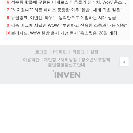
6
성수동 핫플에 구현된 아제로스 영웅들의 안식처, WoW 홈스윗홈
7
"해치웠나?" 히든 페이즈 등장한 와우 '한밤', 세계 최초 킬은 '팀 리퀴드'
8
뉴럴링크, 이번엔 '와우'... 생각만으로 게임하는 시대 성큼
9
각종 버그에 시달린 WOW, "투명하고 신속한 소통과 대응 약속"
10
블리자드, WoW 한밤 출시 기념 행사 '홈스윗홈' 28일 개최
로그인
PC화면
퀵링크
설정
청소년보호정책
이용약관
개인정보처리방침
▲
불법촬영물신고안내
(주)
인
벤