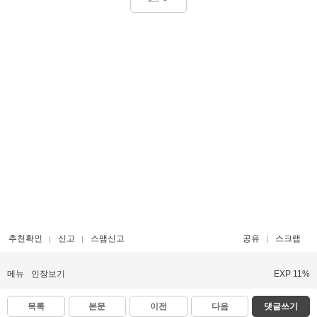
추천확인
신고
스팸신고
공유
스크랩
메뉴
인장보기
EXP 11%
목록
본문
이전
다음
댓글쓰기