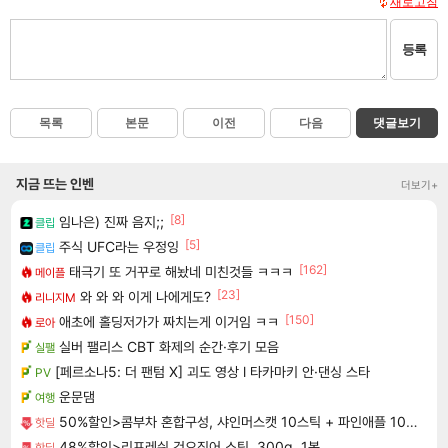
새로고침
등록
목록
본문
이전
다음
댓글보기
지금 뜨는 인벤
더보기+
[8]
임나은) 진짜 음지;;
클립
[5]
주식 UFC라는 우정잉
클립
[162]
태극기 또 거꾸로 해놨네 미친것들 ㅋㅋㅋ
메이플
[23]
와 와 와 이게 나에게도?
리니지M
[150]
애초에 홀딩저가가 짜치는게 이거임 ㅋㅋ
로아
실버 팰리스 CBT 화제의 순간·후기 모음
실팰
[페르소나5: 더 팬텀 X] 괴도 영상 l 타카마키 안·댄싱 스타
PV
운문댐
여행
50%할인>콤부차 혼합구성, 샤인머스캣 10스틱 + 파인애플 10스틱 + 세븐베리 10스틱 + 피치 10스틱 + 레몬 10스틱, 1세트
핫딜
48%할인>리프레쉬 건오징어 스틱, 300g, 1봉
핫딜