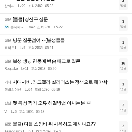
2
댓글
삽싸리
Lv.22
조회 2462
05-23
[클클] 장신구 질문
질문
3
댓글
존내패다
Lv.42
조회 2381
05-22
냥꾼 질문점여~~(불성클클
질문
1
댓글
쿄라쿠1
Lv.7
조회 2535
05-21
불성 생냥 천둥매 번숨 매크로 질문
질문
16
댓글
Requake
Lv.11
조회 2618
05-20
시대서버, 라크델라 실리더스는 정석으로 해야함
기타
1
댓글
맨발의여신
Lv.64
조회 1630
05-19
펫 특성 찍기 오류 해결방법 아시는분
잡담
2
댓글
Vl
Lv.6
조회 1691
05-18
불클) 다들 스윙바 뭐 사용하고 계시나요??
질문
2
댓글
Assaddasd21
Lv.1
조회 2769
05-03