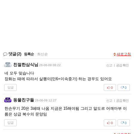
댓글
(2)
등록순
|
최신순
새로고침
친절한삼식님
26-06-09 08:22
신고
|
공감 확인
네 모두 맞습니다
장화는 때에 따라서 살쾡이(민6+이속중가) 하는 경우도 있어요
답글
0
0
동물친구들
26-06-09 12:27
신고
|
공감 확인
한손무기 20은 3페때 나옴 지금은 15해야됨 그리고 알도르 어깨마부 이
름은 상급 복수의 문양임
답글
0
0