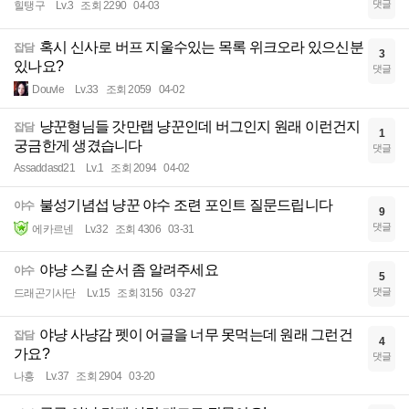
댓글
힐탱구
Lv.3
조회 2290
04-03
혹시 신사로 버프 지울수있는 목록 위크오라 있으신분
잡담
3
있나요?
댓글
Douvle
Lv.33
조회 2059
04-02
냥꾼형님들 갓만랩 냥꾼인데 버그인지 원래 이런건지
잡담
1
궁금한게 생겼습니다
댓글
Assaddasd21
Lv.1
조회 2094
04-02
불성기념섭 냥꾼 야수 조련 포인트 질문드립니다
야수
9
댓글
에카르넨
Lv.32
조회 4306
03-31
야냥 스킬 순서 좀 알려주세요
야수
5
댓글
드래곤기사단
Lv.15
조회 3156
03-27
야냥 사냥감 펫이 어글을 너무 못먹는데 원래 그런건
잡담
4
가요?
댓글
나흥
Lv.37
조회 2904
03-20