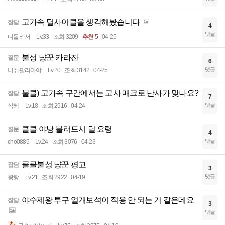
고가속 딜사이클을 생각해봤습니다
잡담
4
댓글
디몰리서
Lv.33
조회 3209
추천 5
04-25
불성 냥꾼 카라잔
질문
6
댓글
니취팔라마야
Lv.20
조회 3142
04-25
불클) 고가속 구간에서는 고사 매크로 난사가 맞나요?
잡담
7
댓글
식혜
Lv.18
조회 2916
04-24
클클 야낭 블러드시 딜 요령
질문
4
댓글
cho0885
Lv.24
조회 3076
04-23
클클불성 냥꾼 평고
잡담
3
댓글
왕랑
Lv.21
조회 2922
04-19
야수제왕 투구 얼개보석이 적용 안 되는 거 같은데요
잡담
3
댓글