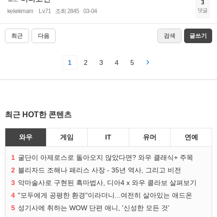
3
댓글
kekekmam
Lv.71
조회 2845
03-04
최근
다음
검색
글쓰기
1
2
3
4
5
최근 HOT한 콘텐츠
와우
게임
IT
유머
연예
1
굴단이 아제로스로 돌아오지 않았다면? 와우 클래식+ 주목
2
블리자드 조해나 패리스 사장 - 35년 역사, 그리고 비전
3
악마술사로 구현된 흑마법사, 디아4 x 와우 콜라보 살펴보기
4
"모두에게 공평한 환경"이라더니...여전히 살아있는 애드온
5
성기사에 취하는 WOW 단편 애니, '신성한 모든 것'