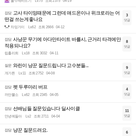
물수제비뜨기
Lv.75
조회 2375
04-19
고사 타이밍때문에 그런데 애드온이나 위크로라는 어
잡담
3
떤걸 쓰는게좋나요
댓글
차밍가이
Lv.62
조회 2666
04-12
사냥꾼 무기에 아다만타이트 바를시, 근거리 타격에만
잡담
8
적용되나요?
댓글
립흘리희
Lv.18
조회 3032
04-11
와린이 냥꾼 질문드립니다 고수분들...
질문
9
댓글
개가튼
Lv.11
조회 2752
04-08
펫 두루마리 버프
잡담
4
댓글
까만뿔소
Lv.62
조회 2345
04-05
선배님들 질문있습니다 딜사이클
잡담
11
댓글
안녕예들아
Lv.2
조회 2711
04-04
냥꾼 질문드려요.
잡담
6