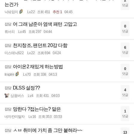
2
는건가
댓글
닉눼임이
Lv.22
조회 451
추천 1
04:45
어 그래 남준아 염색 패턴 고맙고
잡담
0
댓글
류서리
Lv.45
조회 297
04:44
천지창조, 팬던트 20강 다함
잡담
6
댓글
미스테닉622
Lv.22
조회 694
04:24
아이온2 재밌게 하는방법
잡담
0
댓글
Inspire
Lv.70
조회 338
04:13
DLSS 설정??
잡담
4
댓글
상용버스
Lv.4
조회 431
04:03
망한다 ?접는다는? 말은
잡담
1
댓글
네자칸이탈자
Lv.16
조회 353
03:53
ㅅㅂ 취미에 가치 좀 그만 붙혀라~~
잡담
13