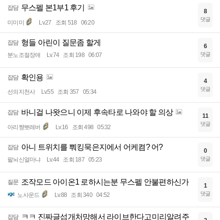
무스펠 본1부1 후기
잡담
8
댓글
미미미
Lv.27
조회 518
06:20
형들 아린이 질문좀 할게
잡담
6
댓글
분노조절장애
Lv.74
조회 198
06:07
확인용
잡담
4
댓글
선의지천사
Lv.55
조회 357
05:34
바니걸 나왓으니 이제 후속타로 나와야 할 의상
잡담
11
댓글
아리쨩뽀레버
Lv.16
조회 498
05:32
아니 트위치를 뿨킹묵은지에서 어케켬? 어?
잡담
0
댓글
팔뇌신얼마냐
Lv.44
조회 187
05:23
조작모드 아이온1 로하시는분 무스펠 안불편하신가
질문
1
댓글
노사운드
Lv.88
조회 340
04:52
ㅋㅋ 진짜글섭개처망해서 라이브한다고미리알려주
잡담