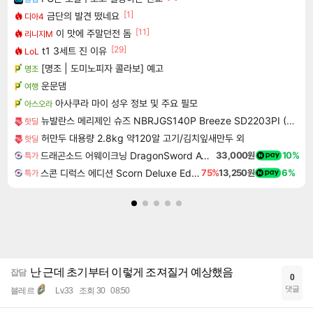
[1]
금단의 발견 떴네요
디아4
[11]
이 맛에 주말던전 돔
리니지M
[29]
t1 3세트 진 이유
LoL
[명조 | 도미노피자 콜라보] 예고
명조
운문댐
여행
아사쿠라 마이 성우 정보 및 주요 필모
아스오라
뉴발란스 메리제인 슈즈 NBRJGS140P Breeze SD2203PI (PEONY)
핫딜
허만두 대용량 2.8kg 약120알 고기/김치잎새만두 외
핫딜
드래곤소드 어웨이크닝 DragonSword Awakening
33,000원
10%
특가
스콘 디럭스 에디션 Scorn Deluxe Edition
75%
13,250원
6%
특가
난 근데 초기부터 이렇게 조져질거 예상했음
잡담
0
댓글
블레르
Lv.33
조회 30
08:50