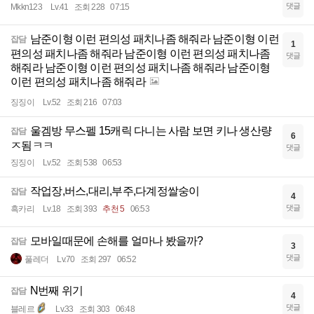
댓글
Mkkn123
Lv.41
조회 228
07:15
남준이형 이런 편의성 패치나좀 해줘라 남준이형 이런
잡담
1
편의성 패치나좀 해줘라 남준이형 이런 편의성 패치나좀
댓글
해줘라 남준이형 이런 편의성 패치나좀 해줘라 남준이형
이런 편의성 패치나좀 해줘라
징징이
Lv.52
조회 216
07:03
울겜방 무스펠 15캐릭 다니는 사람 보면 키나 생산량
잡담
6
ㅈ됨ㅋㅋ
댓글
징징이
Lv.52
조회 538
06:53
작업장,버스,대리,부주,다계정쌀숭이
잡담
4
댓글
흑카리
Lv.18
조회 393
추천 5
06:53
모바일때문에 손해를 얼마나 봤을까?
잡담
3
댓글
풀레더
Lv.70
조회 297
06:52
N번째 위기
잡담
4
댓글
블레르
Lv.33
조회 303
06:48