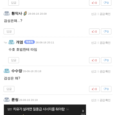
답글
0
0
황악사
26-06-16 20:09
신고
|
공감 확인
검성은왜...?
답글
0
0
개염
26-06-16 20:11
신고
|
공감 확인
수호 호법한테 따임
답글
0
0
수수꺙
26-06-16 20:18
신고
|
공감 확인
검성은 왜?
답글
0
0
륜썽
26-06-16 20:19
신고
|
공감 확인