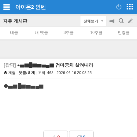
아이온2
인벤
자유 게시판
전체보기
공
검
글
지
색
내글
내 댓글
3추글
10추글
인증글
on/off
쓰
기
[잡담]
●▅▇█▇▆▅▄▇ 검마궁치 살려내라
개염
댓글: 8 개
조회:
468
2026-06-16 20:08:25
●▅▇█▇▆▅▄▇