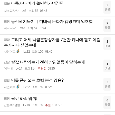
아릌카나 이거 쓸만한가여?
질문
2
댓글
사또김삿갓
Lv.3
조회 52
08:43
등신샠기들이네 다배럭 문화가 겜망친데 일조함
잡담
7
댓글
러러러낙
Lv.43
조회 64
08:43
그리고 어제 백금훈장상자를 7천만 키나에 팔고 이걸
잡담
1
누가사나 싶었는데
댓글
사인이로
Lv.22
조회 100
08:40
쌀값 나락가는게 전혀 상관없듯이 말하는데
잡담
1
댓글
메늒네
Lv.14
조회 114
추천 2
08:35
님들 풍안쓰는 호법 본적 있음?
잡담
3
댓글
사인이로
Lv.22
조회 150
08:25
쌀값 하락 멈춰!
잡담
0
댓글
근본의d점멸
Lv.18
조회 120
추천 1
08:21