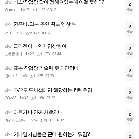
버스/작업장 답이 정해져있는데 이걸 못해??
잡담
2
댓글
Woorale
Lv.17
조회 132
08:12
권은비, 일본 공연 꼭노 영상
소식
0
댓글
Zqisj
Lv.10
조회 127
08:09
글리젠이나 인게임상황이
잡담
0
댓글
포켓몬센터
Lv.23
조회 173
07:44
표층 작업장 기술력 좆 되긴하네
잡담
0
댓글
징버거2
Lv.6
조회 235
07:38
PVP도 도시섭에만 해당하는 컨텐츠임
잡담
0
댓글
OOAAZ
Lv.33
조회 188
07:23
아르카나 진짜 개빡치내
잡담
2
댓글
회귀하고싶다
Lv.54
조회 219
07:15
키나열사님들은 근데 원하는게 뭐임?
잡담
2