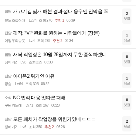
개고기겜 몇개 해본 결과 절대 응우엔 안막음
잡담
2
댓글
분노조절장애
Lv.74
조회 270
추천 1
06:39
펫작,PVP 완화를 원하는 사람들에게 (장문)
잡담
1
댓글
이정우의슈웃
Lv.4
조회 275
추천 2
06:34
새싹 작업장은 10월 28일까지 무한 증식하겠네
잡담
0
댓글
징버거2
Lv.6
조회 225
06:33
아이온2 위기인 이유
잡담
1
댓글
궁술
Lv.64
조회 305
06:32
NC 법적 대응 잇따른 패배
소식
0
댓글
구원의노래
Lv.71
조회 267
06:28
모든 패치가 작업장을 위한거였네 ㄷㄷㄷ
잡담
2
댓글
징버거2
Lv.6
조회 350
추천 2
06:26