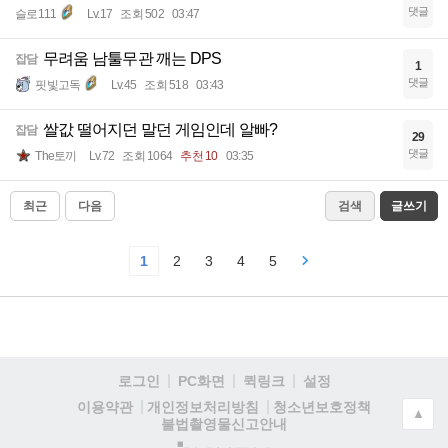
댓글
슬로111
Lv.17
조회 502
03:47
무려움 남툴무관 깨는 DPS
잡담
1
댓글
핏빛고독
Lv.45
조회 518
03:43
쌀값 떨어지던 말던 게임인데 알빠?
잡담
29
댓글
The토끼
Lv.72
조회 1064
추천 10
03:35
최근
다음
검색
글쓰기
1
2
3
4
5
로그인
PC화면
퀵링크
설정
청소년보호정책
이용약관
개인정보처리방침
▲
불법촬영물신고안내