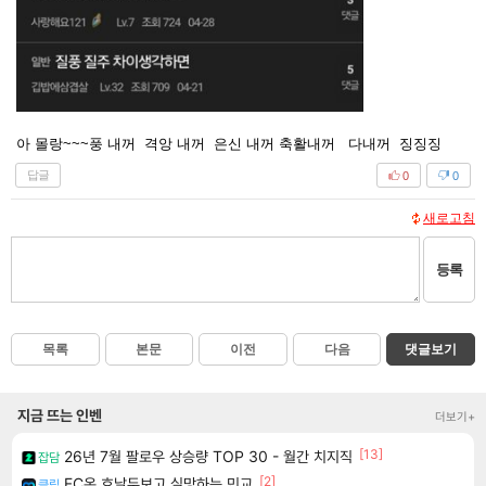
아 몰랑~~~풍 내꺼 격앙 내꺼 은신 내꺼 축활내꺼 다내꺼 징징징
답글
0
0
새로고침
등록
목록
본문
이전
다음
댓글보기
지금 뜨는 인벤
더보기+
[13]
26년 7월 팔로우 상승량 TOP 30 - 월간 치지직
잡담
[2]
FC온 호날두보고 실망하는 민교
클립