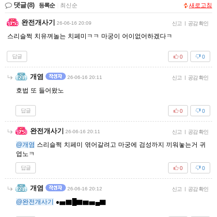
댓글
(8)
등록순
|
최신순
새로고침
완전개사기
26-06-16 20:09
신고
|
공감 확인
스리슬쩍 치유껴놀는 치페미ㅋㅋ 마궁이 어이없어하겠다ㅋ
답글
0
0
개염
26-06-16 20:11
신고
|
공감 확인
호법 또 들어왔노
답글
0
0
완전개사기
26-06-16 20:11
신고
|
공감 확인
@개염
스리슬쩍 치페미 엮어갈려고 마궁에 검성까지 끼워놓는거 귀
엽노ㅋ
답글
0
0
개염
26-06-16 20:12
신고
|
공감 확인
@완전개사기
●▅▇█▇▆▅▄▇