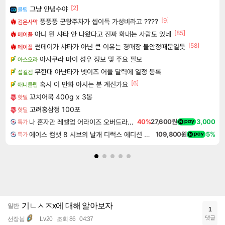
[2]
그냥 안녕수야
클립
[9]
풍풍풍 군왕주차가 씹이득 가성비라고 ????
검은사막
[85]
아니 뭔 샤타 안 나왔다고 진짜 화내는 사람도 있네
메이플
[58]
썬데이가 샤타가 아닌 큰 이유는 경매장 불안정때문일듯
메이플
아사쿠라 마이 성우 정보 및 주요 필모
아스오라
무한대 아난타가 넷이즈 어플 달력에 일정 등록
섭컬겜
[6]
혹시 이 만화 아시는 분 계신가요
애니클립
꼬치어묵 400g x 3봉
핫딜
고려홍삼정 100포
핫딜
나 혼자만 레벨업 어라이즈 오버드라이브 Solo Leveling Arise
40%
27,600원
3,000
특가
에이스 컴뱃 8 시브의 날개 디럭스 에디션 예약구매 ACE COMBAT 8 WINGS OF THEVE Deluxe Edition
109,800원
5%
특가
기ㄴㅅㅈx에 대해 알아보자
일반
1
댓글
선장늼
Lv.20
조회 86
04:37