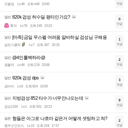
댓글
오멜링
Lv.46
조회 446
20:45
820k 검성 허수딜 평타인가요?
일반
0
댓글
흑막
Lv.78
조회 345
20:23
[마족] 금일 무스펠 어려움 알바하실 검성님 구해용
일반
1
댓글
살포시클릭
Lv.7
조회 287
20:20
@4인롤백하라@
일반
2
댓글
겜블러
Lv.46
조회 219
20:08
920k 검성 dps
일반
3
댓글
곰바비
Lv.8
조회 604
19:05
지방검성 852 타수가 너무안나오는데
일반
9
댓글
검성1234
Lv.1
조회 501
18:23
형들은 아그로 나흐마 같은거 어떻게 셋팅하고 쳐?
질문
2
댓글
벵쿠오인포서
Lv.15
조회 239
17:57