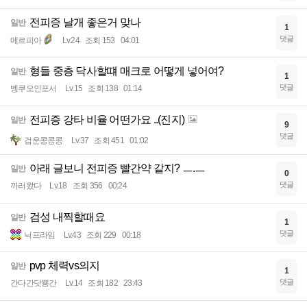
전피증 날개 좋은거 맞나
일반
1
댓글
메르피아
Lv.24
조회 153
04:01
형들 중층 닥사할떄 매크로 어떻게 넣어여?
일반
1
댓글
벵쿠오인포서
Lv.15
조회 138
01:14
전피증 강타 비율 어떤가요 ..(진지)
일반
9
댓글
검운콩콩콩
Lv.37
조회 451
01:02
아래 글보니 전피증 빨간약 같지? ㅡ.ㅡ
일반
0
댓글
까러왔다
Lv.18
조회 356
00:24
검성 내찍할때요
일반
1
댓글
닉프라임
Lv.43
조회 229
00:18
pvp 체력vs의지
일반
1
댓글
간다간닷뿅간
Lv.14
조회 182
23:43