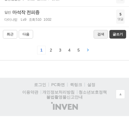
마석작 전피증
일반
5
댓글
다이나믿
Lv.9
조회 510
10:02
최근
다음
검색
글쓰기
1
2
3
4
5
로그인
PC화면
퀵링크
설정
청소년보호정책
이용약관
개인정보처리방침
▲
불법촬영물신고안내
(주)
인
벤