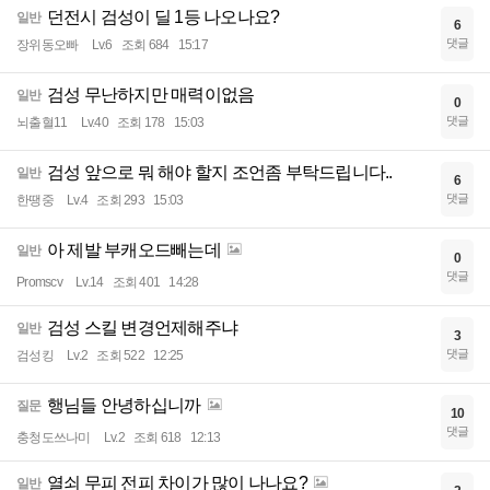
던전시 검성이 딜 1등 나오나요?
일반
6
댓글
장위동오빠
Lv.6
조회 684
15:17
검성 무난하지만 매력이없음
일반
0
댓글
뇌출혈11
Lv.40
조회 178
15:03
검성 앞으로 뭐 해야 할지 조언좀 부탁드립니다..
일반
6
댓글
한땡중
Lv.4
조회 293
15:03
아 제발 부캐오드빼는데
일반
0
댓글
Promscv
Lv.14
조회 401
14:28
검성 스킬 변경언제해주냐
일반
3
댓글
검성킹
Lv.2
조회 522
12:25
행님들 안녕하십니까
질문
10
댓글
충청도쓰나미
Lv.2
조회 618
12:13
열쇠 무피 전피 차이가 많이 나나요?
일반