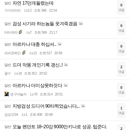
자연 17만개돌렸는데
일반
0
댓글
가가리리리
Lv.12
조회 366
22:54
검성 사기라 하는놈들 웃겨죽겠음
일반
0
댓글
타타땃따
Lv.7
조회 569
21:17
아르카나 대충 하십셔..
일반
0
댓글
피파온롸인
Lv.21
조회 537
20:58
드뎌 악몽 개인기록 갱신..!
일반
2
댓글
꼴수
Lv.18
조회 352
20:52
아르카나 더이상못하것다
일반
0
댓글
영구야놀자
Lv.70
조회 314
20:51
지방검성 드디어 90타찍었습니다,..
일반
1
댓글
검성1234
Lv.1
조회 408
20:49
오늘 펜던트 18~20강 9000만키나로 성공. 팁준다.
일반
2