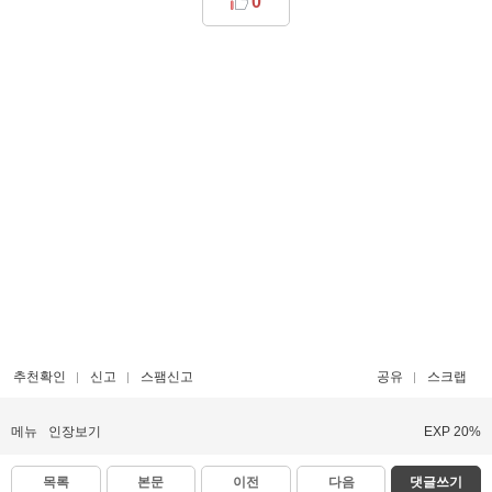
0
추천확인
신고
스팸신고
공유
스크랩
메뉴
인장보기
EXP 20%
목록
본문
이전
다음
댓글쓰기