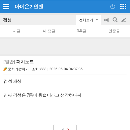
아이온2
인벤
검성
전체보기
공
검
글
지
색
내글
내 댓글
3추글
인증글
on/off
쓰
기
[일반]
패치노트
쿵치키쾅치키
조회:
888
2026-06-04 04:37:35
검성 패싱
진짜 검성은 7등이 황밸이라고 생각하나봄