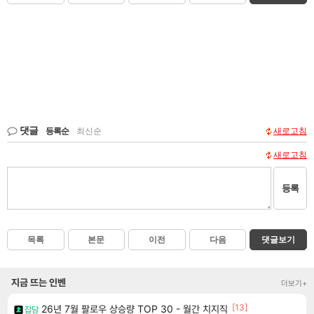
댓글
등록순
|
최신순
새로고침
새로고침
등록
목록
본문
이전
다음
댓글보기
지금 뜨는 인벤
더보기+
[13]
26년 7월 팔로우 상승량 TOP 30 - 월간 치지직
잡담