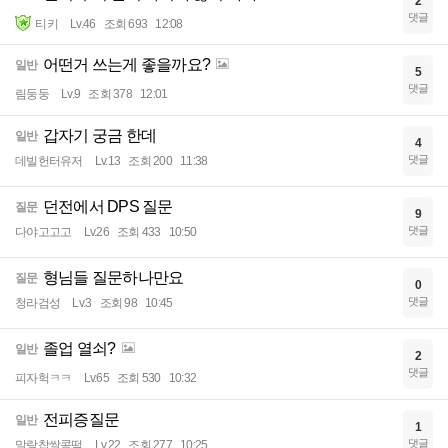
2
댓글
티키
Lv.46
조회 693
12:08
어떤거 쓰는게 좋을까요?
일반
5
댓글
림둥둥
Lv.9
조회 378
12:01
갑자기 궁금 한데
일반
4
댓글
데빌헌터유저
Lv.13
조회 200
11:38
던전에서 DPS 질문
질문
9
댓글
다야고고고
Lv.26
조회 433
10:50
형님들 질문하나만요
질문
0
댓글
청라검성
Lv.3
조회 98
10:45
졸업 열쇠?
일반
2
댓글
피자헉ㅋㅋ
Lv.65
조회 530
10:32
전피증질문
일반
1
댓글
말랑찹쌀콩떡
Lv.22
조회 277
10:25