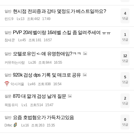
현시점 전피증과 강타 몇정도가 베스트일까요?
일반
4
댓글
린드9
Lv.13
조회 462
17:49
PVP 20레벨이랑 16레벨 스킬 좀 알려주세여 ㅠㅠ
일반
1
댓글
참새쿤
Lv.45
조회 181
16:57
모텔로유인 <- 얘 유명한애임?ㅋㅋ
일반
12
댓글
커뮤하는사람
Lv.26
조회 844
16:55
920k 검성 dps 기록 및 매크로 공유
일반
5
댓글
악사겨울
Lv.46
조회 838
16:54
870 대 깔개 검성 날개 질문
질문
2
댓글
목동유지
Lv.1
조회 514
15:47
요즘 호법혐오가 가득차고있음
일반
0
댓글
Drfec
Lv.16
조회 263
15:35