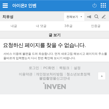
아이온2
인벤
치유성
전체보기
공
검
글
지
색
내글
내 댓글
3추글
인증글
on/off
쓰
글 보기
기
요청하신 페이지를 찾을 수 없습니다.
서비스 이용에 불편을 드려 죄송합니다. 먼저 새로고침 해보시고 페이지의 주소를
올바르게 입력했는지 다시 한번 확인해 보시기 바랍니다.
로그인
PC화면
퀵링크
설정
청소년보호정책
이용약관
개인정보처리방침
▲
불법촬영물신고안내
(주)
인
벤