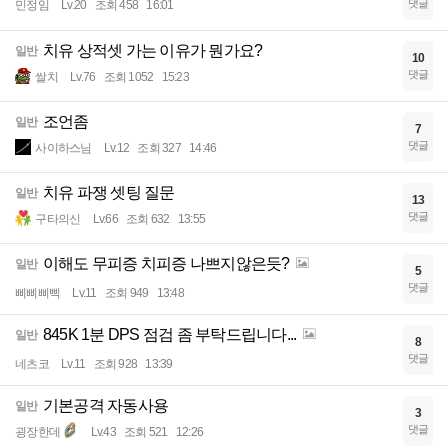
댓글
민정임
Lv.20
조회 458
16:01
치유 상적셋 가는 이유가 뭔가요?
일반
10
댓글
쌀치
Lv.76
조회 1052
15:23
조언좀
일반
7
댓글
사이하스님
Lv.12
조회 327
14:46
치유 파쟁 셋팅 질문
일반
13
댓글
구타의신
Lv.66
조회 632
13:55
이해도 무피증 치피증 나쁘지않은듯?
일반
5
댓글
삐삐삐삑
Lv.11
조회 949
13:48
845K 1분 DPS 점검 좀 부탁드립니다...
일반
8
댓글
네츠코
Lv.11
조회 928
13:39
기본공격 자동사용
일반
3
댓글
굉장한데
Lv.43
조회 521
12:26