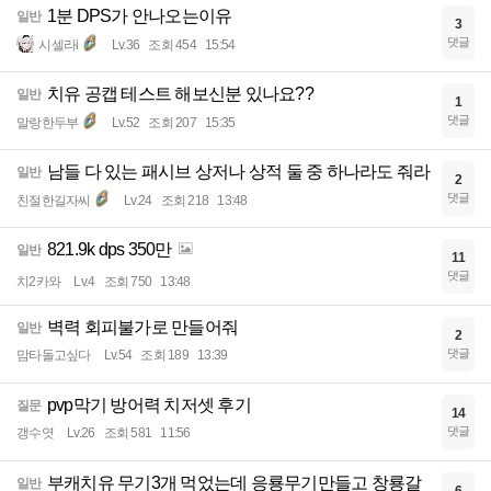
1분 DPS가 안나오는이유
일반
3
댓글
시셀라i
Lv.36
조회 454
15:54
치유 공캡 테스트 해보신분 있나요??
일반
1
댓글
말랑한두부
Lv.52
조회 207
15:35
남들 다 있는 패시브 상저나 상적 둘 중 하나라도 줘라
일반
2
댓글
친절한길자씨
Lv.24
조회 218
13:48
821.9k dps 350만
일반
11
댓글
치2카와
Lv.4
조회 750
13:48
벽력 회피불가로 만들어줘
일반
2
댓글
맘타돌고싶다
Lv.54
조회 189
13:39
pvp막기 방어력 치저셋 후기
질문
14
댓글
갱수엿
Lv.26
조회 581
11:56
부캐치유 무기3개 먹었는데 응룡무기만들고 창룡갈
일반