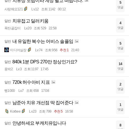
치유성 노답이라 계정 팔고 떠납니다.
일반
5
댓글
사랑해요121
Lv.12
조회 1142
00:12
치유접고 딜러키움
일반
4
댓글
폭탄골잡이
Lv.20
조회 529
22:58
내 유일한 복수는 어비스 솔플임
일반
5
댓글
미디어실장
Lv.74
조회 956
추천 1
21:40
840k 1분 DPS 270만 정상인가요?
일반
14
댓글
옹박2
Lv.3
조회 1197
17:45
720k 허수아비 지표
일반
2
댓글
삥1000
Lv.7
조회 658
17:08
남준아 치유 개선점 딱 집어준다
일반
1
댓글
Korbee
Lv.23
조회 799
추천 5
16:58
안녕하세요 부캐치유입니다
일반
8