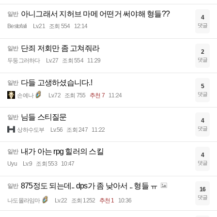
아니그래서 지허브 마메 어떤거 써야해 형들??
일반
4
댓글
Bestofali
Lv.21
조회 554
12:14
단죄 저회만 좀 고쳐줘라
일반
2
댓글
두둥그러하다
Lv.27
조회 554
11:29
다들 고생하셨습니다.!
일반
5
댓글
손예나
Lv.72
조회 755
추천 7
11:24
님들 스티질문
일반
4
댓글
상하수도부
Lv.56
조회 247
11:22
내가 아는 rpg 힐러의 스킬
일반
4
댓글
Uyu
Lv.9
조회 553
10:47
875정도 되는데.. dps가 좀 낮아서 .. 형들 ㅠ
일반
16
댓글
나도몰라임마
Lv.22
조회 1252
추천 1
10:36