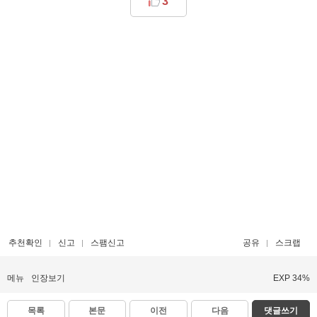
3
추천확인
신고
스팸신고
공유
스크랩
메뉴
인장보기
EXP 34%
목록
본문
이전
다음
댓글쓰기