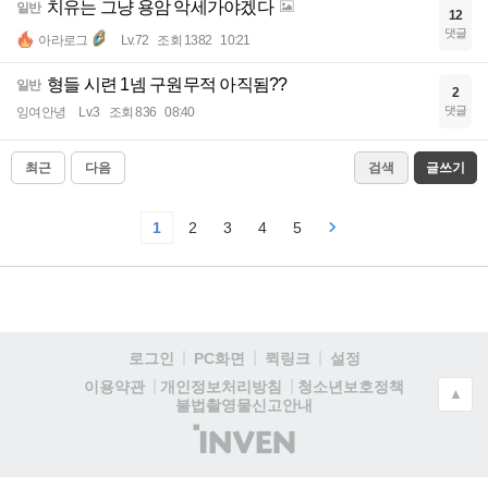
치유는 그냥 용암 악세가야겠다
일반
12
댓글
아라로그
Lv.72
조회 1382
10:21
형들 시련 1넴 구원무적 아직됨??
일반
2
댓글
잉여안녕
Lv.3
조회 836
08:40
최근
다음
검색
글쓰기
1
2
3
4
5
로그인
PC화면
퀵링크
설정
청소년보호정책
이용약관
개인정보처리방침
▲
불법촬영물신고안내
(주)
인
벤