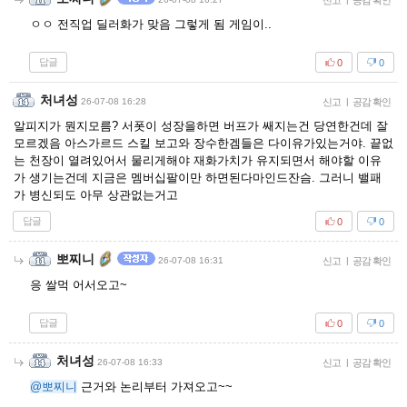
신고
공감 확인
ㅇㅇ 전직업 딜러화가 맞음 그렇게 됨 게임이..
답글
0
0
처녀성
26-07-08 16:28
신고
|
공감 확인
알피지가 뭔지모름? 서폿이 성장을하면 버프가 쌔지는건 당연한건데 잘
모르겠음 아스가르드 스킬 보고와 장수한겜들은 다이유가있는거야. 끝없
는 천장이 열려있어서 물리게해야 재화가치가 유지되면서 해야할 이유
가 생기는건데 지금은 멤버십팔이만 하면된다마인드잔슴. 그러니 밸패
가 병신되도 아무 상관없는거고
답글
0
0
뽀찌니
26-07-08 16:31
신고
|
공감 확인
응 쌀먹 어서오고~
답글
0
0
처녀성
26-07-08 16:33
신고
|
공감 확인
@뽀찌니
근거와 논리부터 가져오고~~