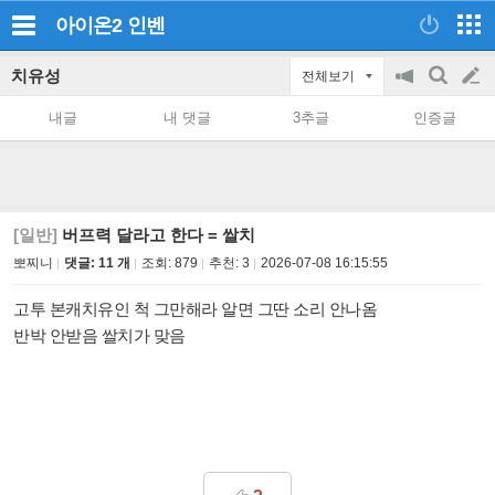
아이온2
인벤
치유성
전체보기
공
검
글
지
색
내글
내 댓글
3추글
인증글
on/off
쓰
기
[일반]
버프력 달라고 한다 = 쌀치
뽀찌니
댓글: 11 개
조회:
879
추천:
3
2026-07-08 16:15:55
고투 본캐치유인 척 그만해라 알면 그딴 소리 안나옴
반박 안받음 쌀치가 맞음