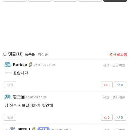
댓글
(11)
등록순
|
최신순
새로고침
Korbee
26-07-08 16:19
신고
|
공감 확인
ㅜㅜ 원합니다
답글
0
0
핑크볼
26-07-08 16:26
신고
|
공감 확인
걍 전부 서브딜러화가 맞긴해
답글
0
0
뽀찌니
26-07-08 16:27
|