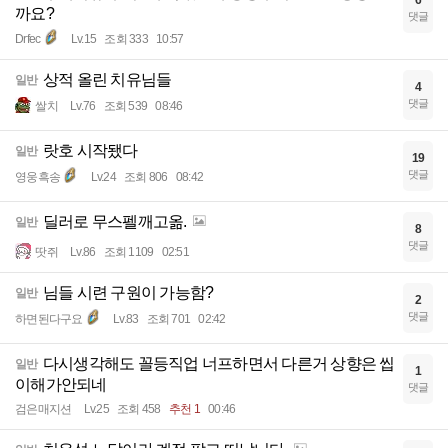
6
까요?
댓글
Drfec
Lv.15
조회 333
10:57
상적 올린 치유님들
일반
4
댓글
쌀치
Lv.76
조회 539
08:46
랏호 시작됐다
일반
19
댓글
영웅흑송
Lv.24
조회 806
08:42
딜러로 무스펠깨고옮.
일반
8
댓글
땃쥐
Lv.86
조회 1109
02:51
님들 시련 구원이 가능함?
일반
2
댓글
하면된다구요
Lv.83
조회 701
02:42
다시생각해도 꼴등직업 너프하면서 다른거 상향은 씹
일반
1
이해가안되네
댓글
검은매지션
Lv.25
조회 458
추천 1
00:46