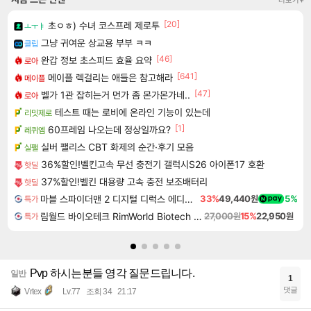
더보기+
[20]
초ㅇㅎ) 수녀 코스프레 제로투
ㅗㅜㅑ
그냥 귀여운 상교용 부부 ㅋㅋ
클립
[46]
완갑 정보 초스피드 효율 요약
로아
[641]
메이플 렉걸리는 애들은 참고해라
메이플
[47]
벨가 1관 잡히는거 먼가 좀 몬가몬가네..
로아
테스트 때는 로비에 온라인 기능이 있는데
리밋제로
[1]
60프레임 나오는데 정상일까요?
레퀴엠
실버 팰리스 CBT 화제의 순간·후기 모음
실팰
36%할인!벨킨고속 무선 충전기 갤럭시S26 아이폰17 호환
핫딜
37%할인!벨킨 대용량 고속 충전 보조배터리
핫딜
마블 스파이더맨 2 디지털 디럭스 에디션 Marvel's Spider-Man 2 Digital Deluxe Edition
33%
49,440원
5%
특가
림월드 바이오테크 RimWorld Biotech DLC
27,000원
15%
22,950원
특가
Pvp 하시는분들 영각 질문드립니다.
일반
1
댓글
Vrtex
Lv.77
조회 34
21:17