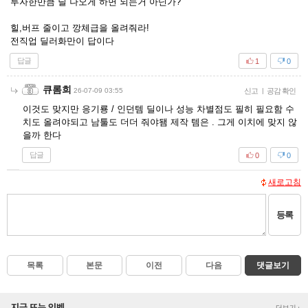
투자한만큼 딜 나오게 하면 되는거 아닌가?
힐,버프 줄이고 깡체급을 올려줘라!
전직업 딜러화만이 답이다
답글
1
0
큐롬희
26-07-09 03:55
신고
|
공감 확인
이것도 맞지만 응기룡 / 인던템 딜이나 성능 차별점도 필히 필요함 수
치도 올려야되고 남툴도 더더 줘야됌 제작 템은 . 그게 이치에 맞지 않
을까 한다
답글
0
0
새로고침
등록
목록
본문
이전
다음
댓글보기
지금 뜨는 인벤