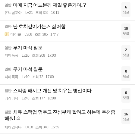
마매 지금 어느분께 제일 좋은가여..?
일반
6
댓글
유느님조아
Lv.21
조회 395
18:11
난 호치같이가는거 싫어함
일반
10
댓글
데이블
Lv.68
조회 385
17:47
무기 마석 질문
일반
2
댓글
티티폭폭
Lv.10
조회 208
17:03
무기 마석 질문
일반
0
댓글
티티폭폭
Lv.10
조회 72
17:00
스티랑 패시브 개선 및 치유는 병신이다
일반
0
댓글
러러러낙
Lv.43
조회 177
16:00
치유 스팩업 멈추고 진심부캐 할려고 하는데 추천좀
질문
16
해줘!
댓글
채채입니다
Lv.18
조회 340
15:59