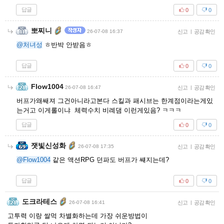
답글
0
0
뽀찌니
26-07-08 16:37
신고
|
공감 확인
@처녀성
ㅎ반박 안받음ㅎ
답글
0
0
Flow1004
26-07-08 16:47
신고
|
공감 확인
버프가왜쌔져 그건아니라고본다 스킬과 패시브는 한계점이라는게있
는거고 이게롤이냐 체력수치 비례댐 이런게있음? ㅋㅋㅋ
답글
0
0
잿빛신성화
26-07-08 17:35
신고
|
공감 확인
@Flow1004
같은 액션RPG 던파도 버프가 썌지는데?
답글
0
0
도크라테스
26-07-08 16:41
신고
|
공감 확인
고투력 이랑 쌀먹 차별화하는데 가장 쉬운방법이