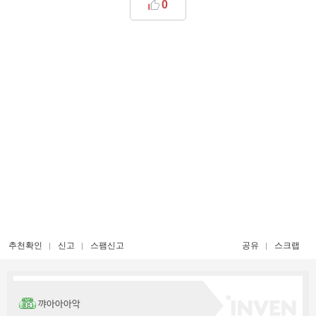
0
추천확인
신고
스팸신고
공유
스크랩
꺄아아아악