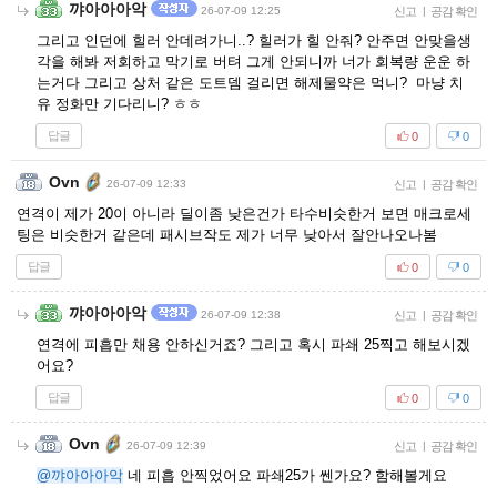
꺄아아아악
26-07-09 12:25
신고
|
공감 확인
그리고 인던에 힐러 안데려가니..? 힐러가 힐 안줘? 안주면 안맞을생
각을 해봐 저회하고 막기로 버텨 그게 안되니까 너가 회복량 운운 하
는거다 그리고 상처 같은 도트뎀 걸리면 해제물약은 먹니? 마냥 치
유 정화만 기다리니? ㅎㅎ
답글
0
0
Ovn
26-07-09 12:33
신고
|
공감 확인
연격이 제가 20이 아니라 딜이좀 낮은건가 타수비슷한거 보면 매크로세
팅은 비슷한거 같은데 패시브작도 제가 너무 낮아서 잘안나오나봄
답글
0
0
꺄아아아악
26-07-09 12:38
신고
|
공감 확인
연격에 피흡만 채용 안하신거죠? 그리고 혹시 파쇄 25찍고 해보시겠
어요?
답글
0
0
Ovn
26-07-09 12:39
신고
|
공감 확인
@꺄아아아악
네 피흡 안찍었어요 파쇄25가 쎈가요? 함해볼게요