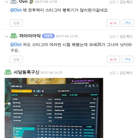
Ovn
26-07-09 12:50
신고
|
공감 확인
@Ovn
제 전투력이 스티그마 뻥튀기가 많이된거같네요
답글
0
0
꺄아아아악
26-07-09 12:55
신고
|
공감 확인
@Ovn
저도 스티그마 여러번 시험 해봤는데 파쇄25가 그나마 낫더라
구요..
답글
0
0
서당동축구신
26-07-09 14:25
신고
|
공감 확인