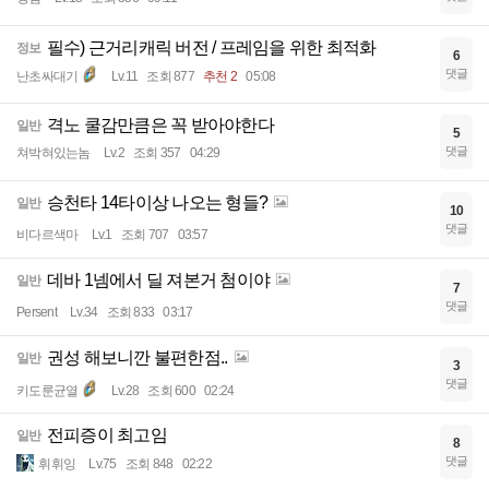
필수) 근거리캐릭 버전 / 프레임을 위한 최적화
정보
6
댓글
난초싸대기
Lv.11
조회 877
추천 2
05:08
격노 쿨감만큼은 꼭 받아야한다
일반
5
댓글
쳐박혀있는놈
Lv.2
조회 357
04:29
승천타 14타이상 나오는 형들?
일반
10
댓글
비다르색마
Lv.1
조회 707
03:57
데바 1넴에서 딜 져본거 첨이야
일반
7
댓글
Persent
Lv.34
조회 833
03:17
권성 해보니깐 불편한점..
일반
3
댓글
키도룬균열
Lv.28
조회 600
02:24
전피증이 최고임
일반
8
댓글
휘휘잉
Lv.75
조회 848
02:22