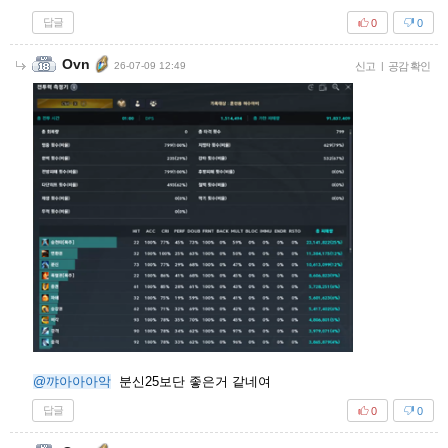
답글
0
0
Ovn
26-07-09 12:49
신고
|
공감 확인
@꺄아아아악
분신25보단 좋은거 같네여
답글
0
0