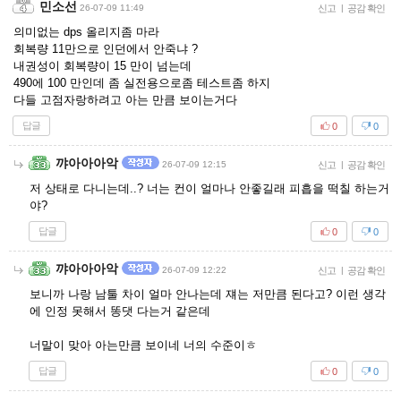
민소선
26-07-09 11:49
신고
|
공감 확인
의미없는 dps 올리지좀 마라
회복량 11만으로 인던에서 안죽냐 ?
내권성이 회복량이 15 만이 넘는데
490에 100 만인데 좀 실전용으로좀 테스트좀 하지
다들 고점자랑하려고 아는 만큼 보이는거다
답글
0
0
꺄아아아악
26-07-09 12:15
신고
|
공감 확인
저 상태로 다니는데..? 너는 컨이 얼마나 안좋길래 피흡을 떡칠 하는거
야?
답글
0
0
꺄아아아악
26-07-09 12:22
신고
|
공감 확인
보니까 나랑 남툴 차이 얼마 안나는데 쟤는 저만큼 된다고? 이런 생각
에 인정 못해서 똥댓 다는거 같은데
너말이 맞아 아는만큼 보이네 너의 수준이ㅎ
답글
0
0