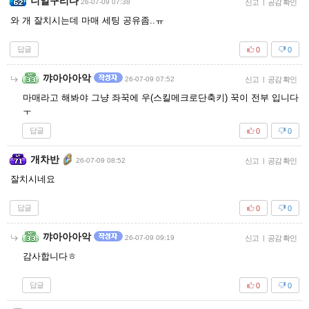
니얼구리다
26-07-09 07:38
신고
|
공감 확인
와 개 잘치시는데 마매 세팅 공유좀..ㅠ
답글
0
0
꺄아아아악
26-07-09 07:52
신고
|
공감 확인
마매라고 해봐야 그냥 좌꾹에 우(스킬메크로단축키) 꾹이 전부 입니다
ㅜ
답글
0
0
개차반
26-07-09 08:52
신고
|
공감 확인
잘치시네요
답글
0
0
꺄아아아악
26-07-09 09:19
신고
|
공감 확인
감사합니다ㅎ
답글
0
0