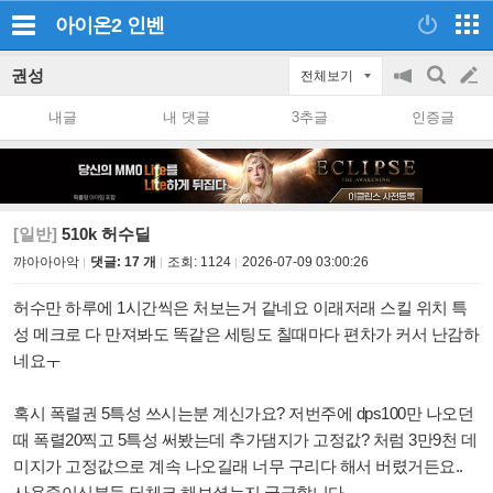
아이온2
인벤
권성
전체보기
공
검
글
지
색
내글
내 댓글
3추글
인증글
on/off
쓰
기
[일반]
510k 허수딜
꺄아아아악
댓글: 17 개
조회:
1124
2026-07-09 03:00:26
허수만 하루에 1시간씩은 처보는거 같네요 이래저래 스킬 위치 특
성 메크로 다 만져봐도 똑같은 세팅도 칠때마다 편차가 커서 난감하
네요ㅜ
혹시 폭렬권 5특성 쓰시는분 계신가요? 저번주에 dps100만 나오던
때 폭렬20찍고 5특성 써봤는데 추가댐지가 고정값? 처럼 3만9천 데
미지가 고정값으로 계속 나오길래 너무 구리다 해서 버렸거든요..
사용중이신분들 딜체크 해보셨는지 궁금합니다