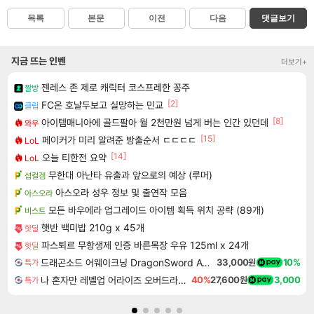
목록
본문
이전
다음
댓글보기
지금 뜨는 인벤
더보기+
젠레스 존 제로 캐릭터 코스프레한 꽁주
짤방
[2]
FC온 호날두보고 실망하는 민교
클립
[8]
아이템매니아에 골드팔아 월 2천만원 넘게 버는 인간 있던데
와우
[15]
페이커가 미리 알려준 방출순서 ㄷㄷㄷㄷ
LoL
[14]
오늘 티한전 요약
LoL
무한대 아난타 유출과 앞으로의 예상 (루머)
섭컬겜
아스오라 성우 정보 및 출연작 모음
아스오라
모든 바우에라 업그레이드 아이템 획득 위치 공략 (89개)
비스트
햇반 백미밥 210g x 45개
핫딜
파스퇴르 무항생제 인증 바른목장 우유 125ml x 24개
핫딜
드래곤소드 어웨이크닝 DragonSword Awakening
33,000원
10%
특가
나 혼자만 레벨업 어라이즈 오버드라이브 Solo Leveling Arise
40%
27,600원
3,000
특가