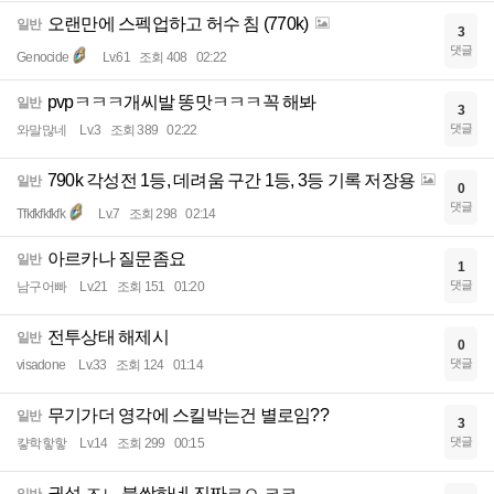
오랜만에 스펙업하고 허수 침 (770k)
일반
3
댓글
Genocide
Lv.61
조회 408
02:22
pvpㅋㅋㅋ개씨발 똥맛ㅋㅋㅋ꼭 해봐
일반
3
댓글
와말많네
Lv.3
조회 389
02:22
790k 각성전 1등, 데려움 구간 1등, 3등 기록 저장용
일반
0
댓글
Tfkfkfkfkfk
Lv.7
조회 298
02:14
아르카나 질문좀요
일반
1
댓글
남구어빠
Lv.21
조회 151
01:20
전투상태 해제시
일반
0
댓글
visadone
Lv.33
조회 124
01:14
무기가더 영각에 스킬박는건 별로임??
일반
3
댓글
컇학핳핳
Lv.14
조회 299
00:15
권성 ㅈㄴ 불쌍하네 진짜ㄹㅇ ㅋㅋ