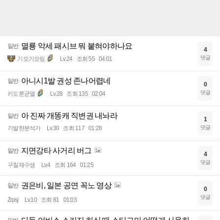
멸룡 악세 패시브 뭐 붙혀야하나요
일반
4
댓글
기모기모링
Lv.24
조회 55
04:01
아니시1발 권성 존나어렵네
일반
0
댓글
키도룬균열
Lv.28
조회 135
02:04
아 진짜 개똥캐 직변권 내놔라
일반
1
댓글
기발한분석가
Lv.30
조회 117
01:28
지면강타 사거리 버그
일반
4
댓글
구칠재수생
Lv.4
조회 164
01:25
권은비, 일본 공연 꼭노 영상
일반
0
댓글
Zqisj
Lv.10
조회 81
01:03