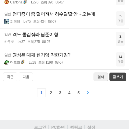
댓글
Cantona
Lv.70
조회 890
08-07
전피증이 좀 떨어져서 허수딜딸 안나오는데
일반
5
댓글
휘휘잉
Lv.75
조회 434
08-07
격노 쿨감줘라 남준이형
일반
2
댓글
카무토
Lv.37
조회 275
08-07
권성은 대체 쎈거임 약한거임?
일반
14
댓글
더토크
Lv.18
조회 1198
08-07
최근
다음
검색
글쓰기
1
2
3
4
5
로그인
PC화면
퀵링크
설정