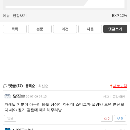
메뉴
인장보기
EXP 12%
목록
본문
이전
다음
댓글쓰기
댓글
(17)
등록순
|
최신순
새로고침
달짐승
26-07-09 07:15
신고
|
공감 확인
파쇄딜 지분이 아무리 봐도 정상이 아닌데 스티그마 설명만 보면 분신보
다 쎄야 될거 같은데 패치해주려낭
답글
0
0