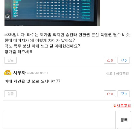
500k입니다. 타수는 제가좀 작지만 승천타 연환권 분신 폭렬권 딜수 비슷
한데 데미지가 왜 이렇게 차이가 날까요?
격노 폭주 분신 파쇄 쓰고 딜 마매한건데요?
평가좀 해주세요
답글
0
0
사무까
26-07-10 03:31
신고
|
공감 확인
마매 지연율 몇 으로 쓰시나여??
답글
0
0
새로고침
등록