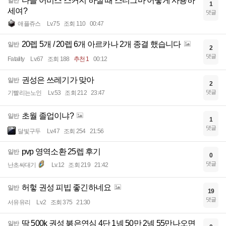
다들 어비스 스커지 하실 때 스티그마 어떻게 사용하
일반
1
세여?
댓글
애플쥬스
Lv.75
조회 110
00:47
20렙 5개 / 20렙 6개 아르카나 2개 종결 했습니다
일반
2
댓글
FataIity
Lv.67
조회 188
추천 1
00:12
권성은 쓰레기가 맞아
일반
2
댓글
기빨리는노인
Lv.53
조회 212
23:47
초월 졸업이냐?
일반
1
댓글
달빛구두
Lv.47
조회 254
21:56
pvp 영역소환 25렙 후기
일반
0
댓글
난초싸대기
Lv.12
조회 219
21:42
허헣 권성 피빕 좋긴하네요
일반
19
댓글
서유유리
Lv.2
조회 375
21:30
딱 500k 권성 붉은연심 4단 1넴 50만 2넴 55만나오면
일반