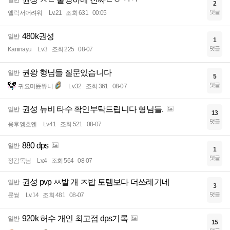
일반
2
댓글
엘릭서어려워
Lv.21
조회 631
00:05
480k권성
일반
1
댓글
Kaninayu
Lv.3
조회 225
08-07
권왕 형님들 질문있습니다
일반
5
댓글
귀요미뜐뜌니
Lv.32
조회 361
08-07
권성 뉴비 타수 확인부탁드립니다 형님들.
일반
13
댓글
응후엥흐엔
Lv.41
조회 521
08-07
880 dps
일반
1
댓글
정감독님
Lv.4
조회 564
08-07
권성 pvp ㅆ발 개 ㅈ밥 토템보다 더쓰레기네
일반
3
댓글
륜썽
Lv.14
조회 481
08-07
920k 허수 개인 최고점 dps기록
일반
15