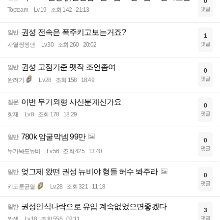
0
댓글
Topteam
Lv.19
조회 142
21:13
권성 전속은 폭주키고보는거죠?
일반
1
댓글
사열짱짱맨
Lv.30
조회 260
20:02
권성 고점기준 펫작 조언좀여
일반
0
댓글
완려기
Lv.28
조회 158
18:49
이번 무기외형 사신분계신가요
질문
0
댓글
항재
Lv.8
조회 178
18:29
780k 암굴막넴 99만
일반
0
댓글
누가봐도뉴비
Lv.56
조회 425
13:40
엊그제 왔떤 권성 뉴비야 형들 허수 봐주라
일반
0
댓글
키도룬균열
Lv.28
조회 321
11:18
권성인식나락으로 유입 계속없었으면좋겠다
일반
3
댓글
짱셈
Lv.18
조회 556
09:11