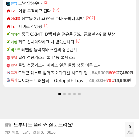
[2]
그냥 안녕수야
클립
[17]
야동 투척하고 간다
LoL
[207]
신호등 2인 40%글 존나 긁히네 씨발
메이플
[2]
페이즈 감상평
LoL
중국 CXMT, D램 매출 점유율 7%…글로벌 4위로 부상
해외겜
[6]
저도 신차계약하고 차 받았습니다
차벤
레벨업 능력치와 스킬의 상관관계
비스트
밀레 선풍기조끼 쿨 냉풍 쿨링 조끼
핫딜
쿨릿 선풍기조끼 아이스 얼음 쿨링 냉풍 여름 조끼
핫딜
드래곤 퀘스트 빌더즈 2 파괴신 시도와 텅 빈 섬 Dragon Quest Builders 2
54,900원
50%
27,450원
특가
옥토패스 트래블러 II Octopath Traveler II
49,800원
70%
14,940원
특가
드루이드 플리커 질문드려요!
잡담
0
댓글
캬캬야르
Lv.45
조회 63
08:36