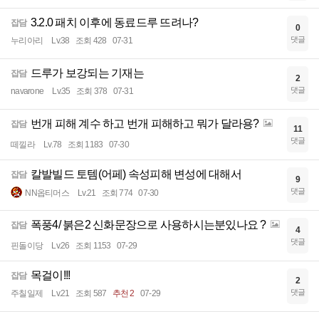
3.2.0 패치 이후에 동료드루 뜨려나?
잡담
0
댓글
누리아리
Lv.38
조회 428
07-31
드루가 보강되는 기재는
잡담
2
댓글
navarone
Lv.35
조회 378
07-31
번개 피해 계수 하고 번개 피해하고 뭐가 달라용?
잡담
11
댓글
떼낄라
Lv.78
조회 1183
07-30
칼발빌드 토템(어페) 속성피해 변성에 대해서
잡담
9
댓글
NN옵티머스
Lv.21
조회 774
07-30
폭풍4/ 붉은2 신화문장으로 사용하시는분있나요 ?
잡담
4
댓글
핀돌이당
Lv.26
조회 1153
07-29
목걸이!!!
잡담
2
댓글
주칠일제
Lv.21
조회 587
추천 2
07-29