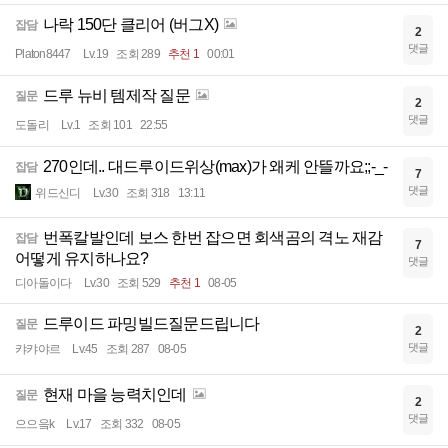
나락 150단 클리어 (버그X)
잡담
2
댓글
Platon8447
Lv.19
조회 289
추천 1
00:01
드루 뉴비 템제작 질문
질문
2
댓글
도돌리
Lv.1
조회 101
22:55
270인데.. 대드루이드위상(max)가 왜케 안뜰까요;;-_-
잡담
7
댓글
위드신디
Lv.30
조회 318
13:11
번폭칼발인데 보스 한번 잡으면 회색곰의 격노 재감
잡담
7
어떻게 유지하나요?
댓글
디아돌이다
Lv.30
조회 529
추천 1
08-05
드루이드 파밍빌드질문드립니다
질문
2
댓글
캬캬야르
Lv.45
조회 287
08-05
현재 마을 능력치인데
질문
2
댓글
으으읔k
Lv.17
조회 332
08-05