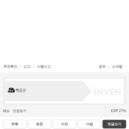
추천확인
신고
스팸신고
공유
스크랩
빽곰군
메뉴
인장보기
EXP 27%
목록
본문
이전
다음
댓글쓰기