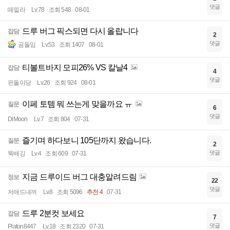
댓글
떼낄라
Lv.78
조회 548
08-01
드루 버그 픽스되면 다시 올랍니다
잡담
2
댓글
곰돌임
Lv.53
조회 1407
08-01
티볼트바지 모피26% VS 칼날4
잡담
4
댓글
핀돌이당
Lv.26
조회 924
08-01
이페 토템 뭐 쓰는게 맞을까요 ㅠ
질문
6
댓글
DiMoon
Lv.7
조회 804
07-31
즐기며 하다보니 105단까지 왔습니다.
질문
2
댓글
뚝배깅
Lv.4
조회 609
07-31
지금 드루이드 버그 대충알려드림
정보
22
댓글
저애드내꺼
Lv.8
조회 5096
추천 4
07-31
드루 2분컷 보세요
잡담
7
댓글
Platon8447
Lv.18
조회 2320
07-31