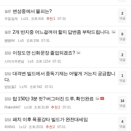
변성중에서 물피는?
질문
2
댓글
주칠일제
Lv.21
조회 616
추천 1
07-31
2개 반지중 어느걸껴야 할지 답변좀 부탁드립니다.
질문
0
댓글
뺨뺨84
Lv.5
조회 358
07-31
이정도면 신화문장 졸업되겠죠?
잡담
2
댓글
사막의푸른달
Lv.6
조회 1154
07-31
대격변 빌드에서 중독기제는 어떻게 거는지 궁금합니
잡담
1
다.
댓글
밤밤돌2
Lv.70
조회 542
07-31
탑 150단 3분 컷? 버그터진 드루, 확인완료
잡담
14
댓글
Platon8447
Lv.18
조회 3139
추천 2
07-31
패치 이후 폭풍강타 빌드가 완전대세임
잡담
4
댓글
458541
Lv.12
조회 2031
추천 2
07-31