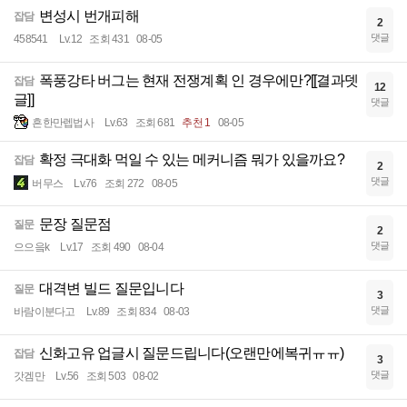
변성시 번개피해
잡담
2
댓글
458541
Lv.12
조회 431
08-05
폭풍강타 버그는 현재 전쟁계획 인 경우에만?[[결과뎃
잡담
12
글]]
댓글
흔한만렙법사
Lv.63
조회 681
추천 1
08-05
확정 극대화 먹일 수 있는 메커니즘 뭐가 있을까요?
잡담
2
댓글
버무스
Lv.76
조회 272
08-05
문장 질문점
질문
2
댓글
으으읔k
Lv.17
조회 490
08-04
대격변 빌드 질문입니다
질문
3
댓글
바람이분다고
Lv.89
조회 834
08-03
신화고유 업글시 질문드립니다(오랜만에복귀ㅠㅠ)
잡담
3
댓글
갓겜만
Lv.56
조회 503
08-02