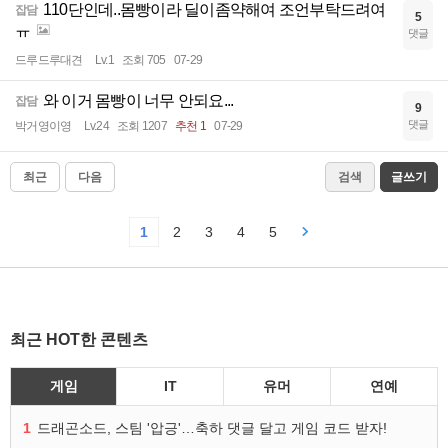
110단인데..몸빵이라 딜이좀약해여 조언부탁드려여
잡담
5
ㅠ
댓글
드루드루대견
Lv.1
조회 705
07-29
와 이거 몸빵이 너무 안되요...
잡담
9
댓글
박거영이영
Lv.24
조회 1207
추천 1
07-29
최근
다음
검색
글쓰기
1
2
3
4
5
최근 HOT한 콘텐츠
게임
IT
유머
연예
1
드래곤소드, 스팀 '압긍'…축하 댓글 달고 게임 코드 받자!