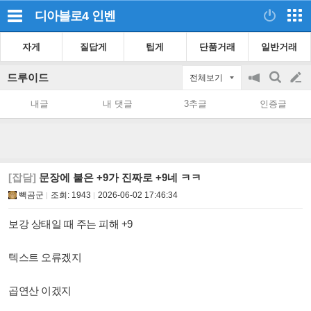
디아블로4
인벤
자게
질답게
팁게
단품거래
일반거래
드루이드
전체보기
공
검
글
지
색
내글
내 댓글
3추글
인증글
on/off
쓰
기
[잡담]
문장에 붙은 +9가 진짜로 +9네 ㅋㅋ
빽곰군
조회:
1943
2026-06-02 17:46:34
보강 상태일 때 주는 피해 +9
텍스트 오류겠지
곱연산 이겠지