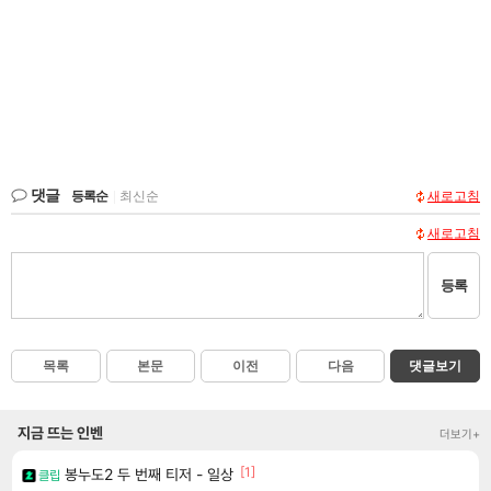
댓글
등록순
|
최신순
새로고침
새로고침
등록
목록
본문
이전
다음
댓글보기
지금 뜨는 인벤
더보기+
[1]
봉누도2 두 번째 티저 - 일상
클립