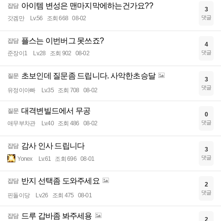
아이템 변성은 맨마지막에하는건가요??
잡담
3
댓글
갓겜만
Lv.56
조회 668
08-02
플스는 이번버그 못쓰죠?
잡담
4
댓글
준장이1
Lv.28
조회 902
08-02
초보인데 질문좀 드립니다. 사악한초승달
질문
3
댓글
유정이아빠
Lv.35
조회 708
08-02
대격변빌드에서 무공
질문
0
댓글
애무부차관
Lv.40
조회 486
08-02
감사 인사 드립니다
잡담
3
댓글
Yonex
Lv.61
조회 696
08-01
반지 선택좀 도와주세요
잡담
2
댓글
핀돌이당
Lv.26
조회 475
08-01
드루 갑바좀 봐주세용
잡담
2