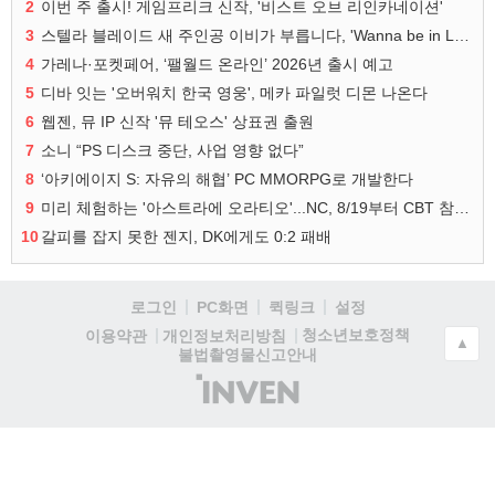
2
이번 주 출시! 게임프리크 신작, '비스트 오브 리인카네이션'
3
스텔라 블레이드 새 주인공 이비가 부릅니다, 'Wanna be in LOVE' 뮤비 공개
4
가레나·포켓페어, ‘팰월드 온라인’ 2026년 출시 예고
5
디바 잇는 '오버워치 한국 영웅', 메카 파일럿 디몬 나온다
6
웹젠, 뮤 IP 신작 '뮤 테오스' 상표권 출원
7
소니 “PS 디스크 중단, 사업 영향 없다”
8
‘아키에이지 S: 자유의 해협’ PC MMORPG로 개발한다
9
미리 체험하는 '아스트라에 오라티오'...NC, 8/19부터 CBT 참가자 모집
10
갈피를 잡지 못한 젠지, DK에게도 0:2 패배
로그인
PC화면
퀵링크
설정
청소년보호정책
이용약관
개인정보처리방침
▲
불법촬영물신고안내
(주)
인
벤