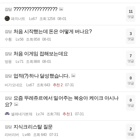
?????????????????
잡담
11
댓글
패치너트
Lv.67
조회 1258
08-01
처음 시작했는데 돈은 어떻게 버나요?
잡담
3
댓글
수훤
Lv.56
조회 858
08-01
처음 이게임 접해보는데요
잡담
7
댓글
방용
Lv.71
조회 888
08-01
업적(?) 하나 달성했습니다.
잡담
0
댓글
비가오네요
Lv.67
조회 643
추천 2
07-31
요즘 뚜레쥬르에서 밀어주는 복숭아 케이크 아시나
잡담
0
요?
댓글
셀레네가본체
Lv.74
조회 781
추천 1
07-31
지식크리스탈 질문
잡담
2
댓글
리버리버
Lv.46
조회 640
07-31