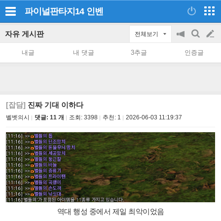
파이널판타지14
인벤
자유 게시판
전체보기
공
검
글
지
색
내글
내 댓글
3추글
인증글
on/off
쓰
기
[잡담]
진짜 기대 이하다
벨벳의시
댓글: 11 개
조회:
3398
추천:
1
2026-06-03 11:19:37
역대 행성 중에서 제일 최악이었음