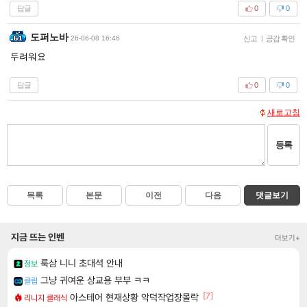
답글
0
0
도퍼노바
26-06-08 16:46
신고
|
공감 확인
두려워요
답글
0
0
새로고침
등록
목록
본문
이전
다음
댓글보기
지금 뜨는 인벤
더보기+
룩삼 니니 초대석 안내
정보
그냥 귀여운 상교용 부부 ㅋㅋ
클립
[7]
아스테어 현재상황 악덕작업장몰락
리니지 클래식