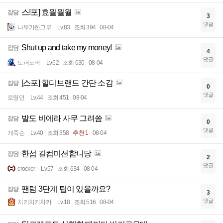
스!포] 효월월월
잡담
3
댓글
나무가한그루
Lv.83
조회 394
08-04
Shut up and take my money!
잡담
4
댓글
도퍼노바
Lv.62
조회 630
08-04
[스포] 힐디브랜드 간단 소감
잡담
0
댓글
로링던
Lv.44
조회 451
08-04
발도 비에라 사무 그려씀
잡담
0
댓글
개죽순
Lv.40
조회 358
추천 1
08-04
한섭 길컴미션합니당
잡담
2
댓글
crocker
Lv.57
조회 634
08-04
팬텀 3단계 팁이 있을까요?
잡담
3
댓글
치키치키차카
Lv.18
조회 516
08-04