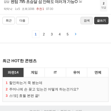
펜텀 795 초승달 섬 안해도 여러개 가능O
잡담
2
댓글
락락낙
Lv.5
조회 1006
추천 1
07-30
최근
다음
검색
글쓰기
1
2
3
4
5
최근 HOT한 콘텐츠
파판14
게임
IT
유머
연예
1
할인하는거 쭉 봤는데
2
주머니에 손 꽂고 있는건 어떻게 하는건가요?
3
스!포] 효월 본편 끝!