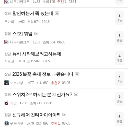
나무가한그루
Lv.83
조회 149
추천 1
23:31
할인하는거 쭉 봤는데
잡담
2
댓글
루아히
Lv.62
조회 674
15:18
스!포] 뭐임
잡담
8
댓글
나무가한그루
Lv.83
조회 584
08-05
뉴비 시작해보려고하는데
잡담
4
댓글
꾸르코
Lv.18
조회 502
08-05
2026 불꽃 축제 정보 나왔습니다
잡담
2
댓글
모르가냥
Lv.77
조회 669
추천 2
08-05
스위치2로 하시는 분 계신가요?
잡담
5
댓글
게맛
Lv.86
조회 711
08-05
신규헤어 킷타아아아아!!!!
잡담
5
댓글
웃음버섯
Lv.70
조회 893
추천 1
08-05