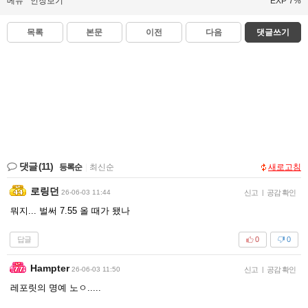
메뉴
인장보기
EXP 7%
목록
본문
이전
다음
댓글쓰기
댓글
(11)
등록순
|
최신순
새로고침
로링던
26-06-03 11:44
신고
|
공감 확인
뭐지... 벌써 7.55 올 때가 됐나
답글
0
0
Hampter
26-06-03 11:50
신고
|
공감 확인
레포릿의 명예 노ㅇ.....