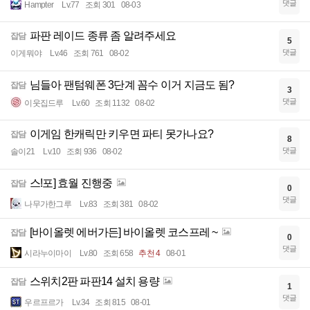
댓글
Hampter
Lv.77
조회 301
08-03
파판 레이드 종류 좀 알려주세요
잡담
5
댓글
이게뭐야
Lv.46
조회 761
08-02
님들아 팬텀웨폰 3단계 꼼수 이거 지금도 됨?
잡담
3
댓글
이웃집드루
Lv.60
조회 1132
08-02
이게임 한캐릭만 키우면 파티 못가나요?
잡담
8
댓글
솔이21
Lv.10
조회 936
08-02
스!포] 효월 진행중
잡담
0
댓글
나무가한그루
Lv.83
조회 381
08-02
[바이올렛 에버가든] 바이올렛 코스프레 ~
잡담
0
댓글
시라누이마이
Lv.80
조회 658
추천 4
08-01
스위치2판 파판14 설치 용량
잡담
1
댓글
우르프르가
Lv.34
조회 815
08-01