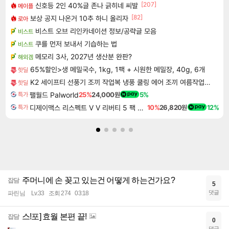
[207]
신호등 2인 40%글 존나 긁히네 씨발
메이플
[82]
보상 공지 나온거 10추 하니 올리자
로아
비스트 오브 리인카네이션 정보/공략글 모음
비스트
쿠를 먼저 보내서 기습하는 법
비스트
메모리 3사, 2027년 생산분 완판?
해외겜
65%할인>생 메밀국수, 1kg, 1팩 + 시원한 메밀장, 40g, 6개
핫딜
K2 세이프티 선풍기 조끼 작업복 냉풍 쿨링 에어 조끼 여름작업복상의 에어윈드자켓2
핫딜
팰월드 Palworld
25%
24,000원
5%
특가
디제이맥스 리스펙트 V V 리버티 5 팩 DJMAX RESPECT V V Liberty 5 Pack DLC
10%
26,820원
12%
특가
주머니에 손 꽂고 있는건 어떻게 하는건가요?
잡담
5
댓글
파린님
Lv.33
조회 274
03:18
스!포] 효월 본편 끝!
잡담
0
댓글