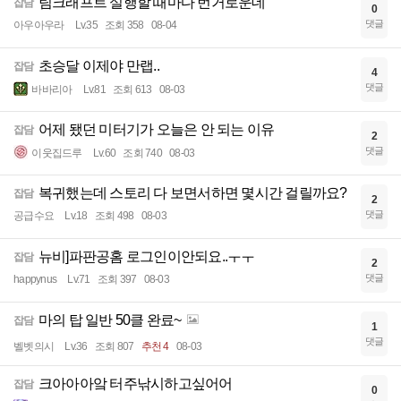
팀크래프트 실행할 때마다 번거로운데
잡담
0
댓글
아우아우라
Lv.35
조회 358
08-04
초승달 이제야 만랩..
잡담
4
댓글
바바리아
Lv.81
조회 613
08-03
어제 됐던 미터기가 오늘은 안 되는 이유
잡담
2
댓글
이웃집드루
Lv.60
조회 740
08-03
복귀했는데 스토리 다 보면서하면 몇시간 걸릴까요?
잡담
2
댓글
공급수요
Lv.18
조회 498
08-03
뉴비]파판공홈 로그인이안되요..ㅜㅜ
잡담
2
댓글
happynus
Lv.71
조회 397
08-03
마의 탑 일반 50클 완료~
잡담
1
댓글
벨벳의시
Lv.36
조회 807
추천 4
08-03
크아아아앜 터주낚시하고싶어어
잡담
0