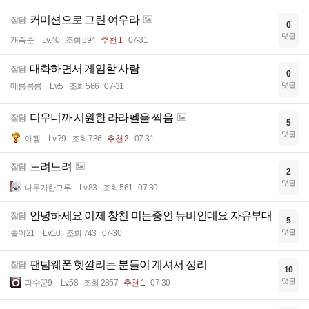
커미션으로 그린 여우라
잡담
0
댓글
개죽순
Lv.40
조회 594
추천 1
07-31
대화하면서 게임할 사람
잡담
0
댓글
메롱롱롱
Lv.5
조회 566
07-31
더우니까 시원한 라라펠을 찍음
잡담
5
댓글
아젬
Lv.79
조회 736
추천 2
07-31
느려느려
잡담
2
댓글
나무가한그루
Lv.83
조회 561
07-30
안녕하세요 이제 창천 미는중인 뉴비인데요 자유부대
잡담
5
댓글
솔이21
Lv.10
조회 743
07-30
팬텀웨폰 헷깔리는 분들이 계셔서 정리
잡담
10
댓글
파수꾼9
Lv.58
조회 2857
추천 1
07-30