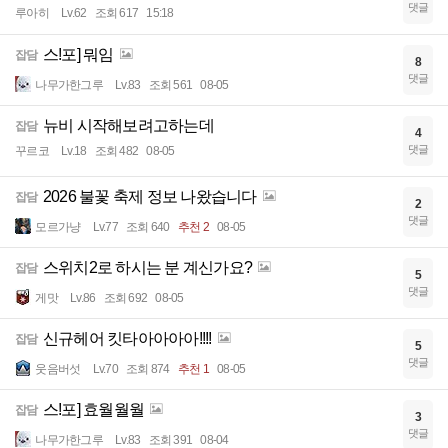
댓글
루아히
Lv.62
조회 617
15:18
스!포] 뭐임
잡담
8
댓글
나무가한그루
Lv.83
조회 561
08-05
뉴비 시작해보려고하는데
잡담
4
댓글
꾸르코
Lv.18
조회 482
08-05
2026 불꽃 축제 정보 나왔습니다
잡담
2
댓글
모르가냥
Lv.77
조회 640
추천 2
08-05
스위치2로 하시는 분 계신가요?
잡담
5
댓글
게맛
Lv.86
조회 692
08-05
신규헤어 킷타아아아아!!!!
잡담
5
댓글
웃음버섯
Lv.70
조회 874
추천 1
08-05
스!포] 효월월월
잡담
3
댓글
나무가한그루
Lv.83
조회 391
08-04