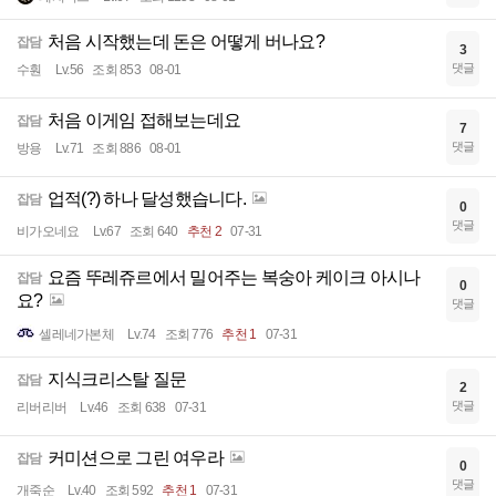
처음 시작했는데 돈은 어떻게 버나요?
잡담
3
댓글
수훤
Lv.56
조회 853
08-01
처음 이게임 접해보는데요
잡담
7
댓글
방용
Lv.71
조회 886
08-01
업적(?) 하나 달성했습니다.
잡담
0
댓글
비가오네요
Lv.67
조회 640
추천 2
07-31
요즘 뚜레쥬르에서 밀어주는 복숭아 케이크 아시나
잡담
0
요?
댓글
셀레네가본체
Lv.74
조회 776
추천 1
07-31
지식크리스탈 질문
잡담
2
댓글
리버리버
Lv.46
조회 638
07-31
커미션으로 그린 여우라
잡담
0
댓글
개죽순
Lv.40
조회 592
추천 1
07-31