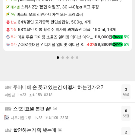
스위치2판 ‘몬헌 와일즈’, 30~40fps 목표 추정
해외겜
비스트 오브 리인카네이션 오픈 트레일러
PV
64%할인 고기중독 한입삼겹살, 500g, 4개
핫딜
68%할인 이롬 황성주 박사의 과채습관 퍼플, 190ml, 16개
핫딜
마블 투혼 파이팅 소울즈 얼티밋 에디션 예약구매 MARVEL Tokon Fighting Souls Ultimate Edition Pre-Purchase
118,000원
5%
특가
슈퍼로봇대전 Y 디지털 얼티밋 에디션 Super Robot Wars Y Digital Ultimate Edition
40%
89,880원
5%
특가
주머니에 손 꽂고 있는건 어떻게 하는건가요?
잡담
3
댓글
파린님
Lv.33
조회 158
03:18
스!포] 효월 본편 끝!
잡담
0
댓글
나무가한그루
Lv.83
조회 109
23:31
할인하는거 쭉 봤는데
잡담
2