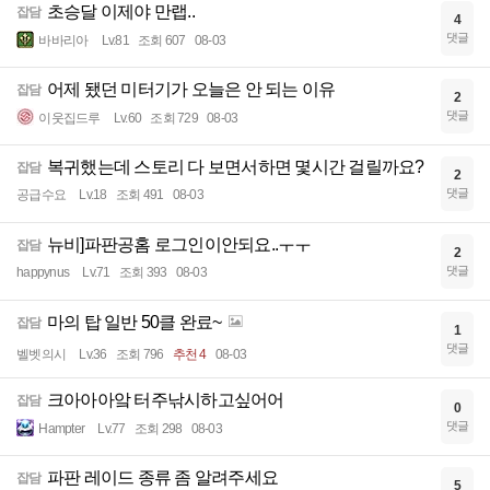
초승달 이제야 만랩..
잡담
4
댓글
바바리아
Lv.81
조회 607
08-03
어제 됐던 미터기가 오늘은 안 되는 이유
잡담
2
댓글
이웃집드루
Lv.60
조회 729
08-03
복귀했는데 스토리 다 보면서하면 몇시간 걸릴까요?
잡담
2
댓글
공급수요
Lv.18
조회 491
08-03
뉴비]파판공홈 로그인이안되요..ㅜㅜ
잡담
2
댓글
happynus
Lv.71
조회 393
08-03
마의 탑 일반 50클 완료~
잡담
1
댓글
벨벳의시
Lv.36
조회 796
추천 4
08-03
크아아아앜 터주낚시하고싶어어
잡담
0
댓글
Hampter
Lv.77
조회 298
08-03
파판 레이드 종류 좀 알려주세요
잡담
5