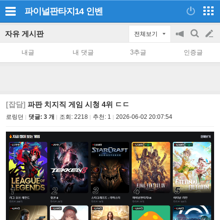
파이널판타지14
인벤
자유 게시판
전체보기
공
검
글
지
색
내글
내 댓글
3추글
인증글
on/off
쓰
기
[잡담]
파판 치지직 게임 시청 4위 ㄷㄷ
로링던
댓글: 3 개
조회:
2218
추천:
1
2026-06-02 20:07:54