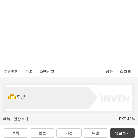
추천확인
신고
스팸신고
공유
스크랩
로링던
메뉴
인장보기
EXP 42%
목록
본문
이전
다음
댓글쓰기