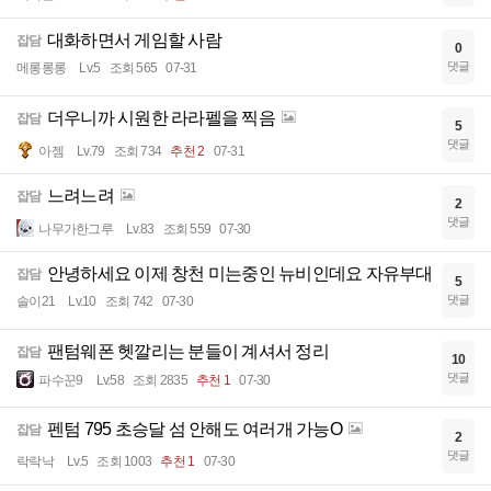
대화하면서 게임할 사람
잡담
0
댓글
메롱롱롱
Lv.5
조회 565
07-31
더우니까 시원한 라라펠을 찍음
잡담
5
댓글
아젬
Lv.79
조회 734
추천 2
07-31
느려느려
잡담
2
댓글
나무가한그루
Lv.83
조회 559
07-30
안녕하세요 이제 창천 미는중인 뉴비인데요 자유부대
잡담
5
댓글
솔이21
Lv.10
조회 742
07-30
팬텀웨폰 헷깔리는 분들이 계셔서 정리
잡담
10
댓글
파수꾼9
Lv.58
조회 2835
추천 1
07-30
펜텀 795 초승달 섬 안해도 여러개 가능O
잡담
2
댓글
락락낙
Lv.5
조회 1003
추천 1
07-30