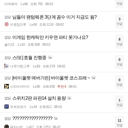
댓글
이게뭐야
Lv.46
조회 755
08-02
님들아 팬텀웨폰 3단계 꼼수 이거 지금도 됨?
잡담
3
댓글
이웃집드루
Lv.60
조회 1124
08-02
이게임 한캐릭만 키우면 파티 못가나요?
잡담
8
댓글
솔이21
Lv.10
조회 928
08-02
스!포] 효월 진행중
잡담
0
댓글
나무가한그루
Lv.83
조회 379
08-02
[바이올렛 에버가든] 바이올렛 코스프레 ~
잡담
0
댓글
시라누이마이
Lv.80
조회 650
추천 4
08-01
스위치2판 파판14 설치 용량
잡담
1
댓글
우르프르가
Lv.34
조회 811
08-01
?????????????????
잡담
11
댓글
패치너트
Lv.67
조회 1253
08-01