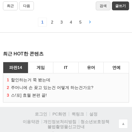
최근
다음
검색
글쓰기
1
2
3
4
5
최근 HOT한 콘텐츠
파판14
게임
IT
유머
연예
1
할인하는거 쭉 봤는데
2
주머니에 손 꽂고 있는건 어떻게 하는건가요?
3
스!포] 효월 본편 끝!
로그인
PC화면
퀵링크
설정
청소년보호정책
이용약관
개인정보처리방침
▲
불법촬영물신고안내