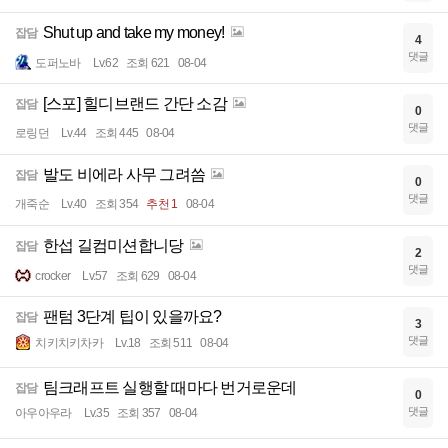
Shut up and take my money!
잡담
4
댓글
도퍼노바
Lv.62
조회 621
08-04
[스포] 힐디브랜드 간단 소감
잡담
0
댓글
로링던
Lv.44
조회 445
08-04
발도 비에라 사무 그려씀
잡담
0
댓글
개죽순
Lv.40
조회 354
추천 1
08-04
한섭 길컴미션합니당
잡담
2
댓글
crocker
Lv.57
조회 629
08-04
팬텀 3단계 팁이 있을까요?
잡담
3
댓글
치키치키차카
Lv.18
조회 511
08-04
팀크래프트 실행할 때마다 번거로운데
잡담
0
댓글
아우아우라
Lv.35
조회 357
08-04