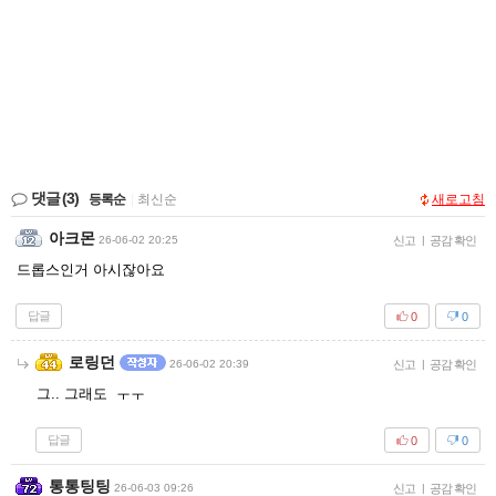
댓글
(3)
등록순
|
최신순
새로고침
아크몬
26-06-02 20:25
신고
|
공감 확인
드롭스인거 아시잖아요
답글
0
0
로링던
26-06-02 20:39
신고
|
공감 확인
그.. 그래도 ㅜㅜ
답글
0
0
통통팅팅
26-06-03 09:26
신고
|
공감 확인