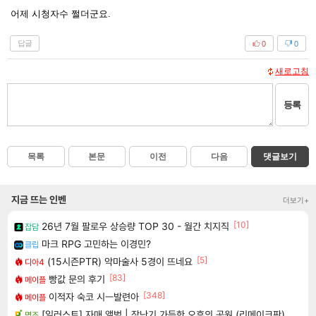
어제 시청자수 쩔더군요.
답글
0
0
새로고침
등록
목록
본문
이전
다음
댓글보기
지금 뜨는 인벤
더보기+
[10]
26년 7월 팔로우 상승량 TOP 30 - 월간 치지직
잡담
마크 RPG 고민하는 이경민?
클립
[5]
(15시즌PTR) 악마술사 5경이 뜨네요
디아4
[83]
빵값 문의 후기
메이플
[348]
이적자 숙코 시ㅡ발련아
메이플
[일러스트] 자매 앨범 | 장난기 가득한 오후의 공원 (리메이크판)
명조