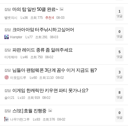
마의 탑 일반 50클 완료~
잡담
1
댓글
벨벳의시
Lv.36
조회 775
추천 4
08-03
크아아아앜 터주낚시하고싶어어
잡담
0
댓글
Hampter
Lv.77
조회 291
08-03
파판 레이드 종류 좀 알려주세요
잡담
5
댓글
이게뭐야
Lv.46
조회 750
08-02
님들아 팬텀웨폰 3단계 꼼수 이거 지금도 됨?
잡담
3
댓글
이웃집드루
Lv.60
조회 1110
08-02
이게임 한캐릭만 키우면 파티 못가나요?
잡담
8
댓글
솔이21
Lv.10
조회 919
08-02
스!포] 효월 진행중
잡담
0
댓글
나무가한그루
Lv.83
조회 376
08-02