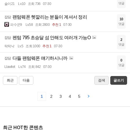
댓글
솔이21
Lv.10
조회 736
07-30
팬텀웨폰 헷깔리는 분들이 계셔서 정리
잡담
10
댓글
파수꾼9
Lv.58
조회 2800
추천 1
07-30
펜텀 795 초승달 섬 안해도 여러개 가능O
잡담
2
댓글
락락낙
Lv.5
조회 1000
추천 1
07-30
다들 팬텀웨폰 얘기하시니까
잡담
0
댓글
Llawliet
Lv.74
조회 842
07-30
최근
다음
검색
글쓰기
1
2
3
4
5
최근 HOT한 콘텐츠