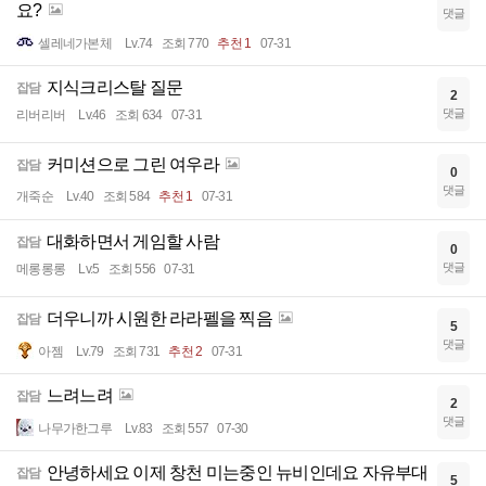
요?
댓글
셀레네가본체
Lv.74
조회 770
추천 1
07-31
지식크리스탈 질문
잡담
2
댓글
리버리버
Lv.46
조회 634
07-31
커미션으로 그린 여우라
잡담
0
댓글
개죽순
Lv.40
조회 584
추천 1
07-31
대화하면서 게임할 사람
잡담
0
댓글
메롱롱롱
Lv.5
조회 556
07-31
더우니까 시원한 라라펠을 찍음
잡담
5
댓글
아젬
Lv.79
조회 731
추천 2
07-31
느려느려
잡담
2
댓글
나무가한그루
Lv.83
조회 557
07-30
안녕하세요 이제 창천 미는중인 뉴비인데요 자유부대
잡담
5