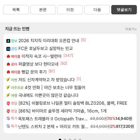
목록
본문
이전
다음
댓글보기
지금 뜨는 인벤
더보기+
[5]
2026 치지직 이리대회 오픈컵 안내
정보
FC온 호날두보고 실망하는 민교
클립
[347]
이적자 숙코 시ㅡ발련아
메이플
[92]
퍼클영상 보다 현타오네
로아
[81]
빵값 문의 후기
메이플
[1]
저도 신차계약하고 차 받았습니다
차벤
4컷 만화 | 야간 보초는 너무 힘들어
아주프로
국내에도 이쁜곳이 많은것 같습니다
여행
[82%] 쉬블링로브 나일론 멀티 슬링백 BLZ0206, 블랙, FREE
핫딜
[86%] 바이마르 솥뚜껑 세라믹 가마솥, 16cm, 1개
핫딜
옥토패스 트래블러 II Octopath Traveler II
49,800원
70%
14,940원
특가
닌텐도 스위치 2 본체 + 마리오 카트 월드 + 포켓몬 포코피아 번들
834,000원
2%
817,320원
특가