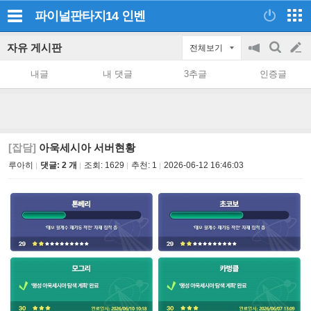
파이널판타지14
인벤
자유 게시판
전체보기
공
검
글
지
색
내글
내 댓글
3추글
인증글
on/off
쓰
기
[잡담]
아욱세시아 서버현황
루아히
댓글: 2 개
조회:
1629
추천:
1
2026-06-12 16:46:03