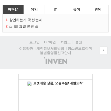
파판14
게임
IT
유머
연예
1
할인하는거 쭉 봤는데
2
스!포] 효월 본편 끝!
로그인
PC화면
퀵링크
설정
청소년보호정책
이용약관
개인정보처리방침
▲
불법촬영물신고안내
(주)
인
벤