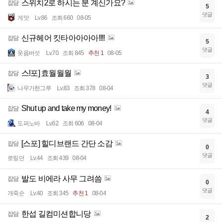
스위치2로 하시는 분 계신가요?
잡담
5
댓글
게맛
Lv.86
조회 660
08-05
신규헤어 킷타아아아아!!!!
잡담
5
댓글
웃음버섯
Lv.70
조회 845
추천 1
08-05
스!포] 효월월월
잡담
3
댓글
나무가한그루
Lv.83
조회 378
08-04
Shut up and take my money!
잡담
4
댓글
도퍼노바
Lv.62
조회 606
08-04
[스포] 힐디브랜드 간단 소감
잡담
0
댓글
로링던
Lv.44
조회 439
08-04
발도 비에라 사무 그려씀
잡담
0
댓글
개죽순
Lv.40
조회 345
추천 1
08-04
한섭 길컴미션합니당
잡담
2