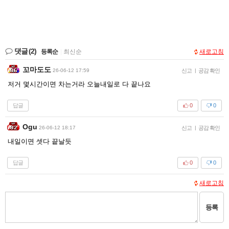
댓글
(2)
등록순
|
최신순
새로고침
꼬마도도
26-06-12 17:59
신고
|
공감 확인
저거 몇시간이면 차는거라 오늘내일로 다 끝나요
답글
0
0
Ogu
26-06-12 18:17
신고
|
공감 확인
내일이면 셋다 끝날듯
답글
0
0
새로고침
등록