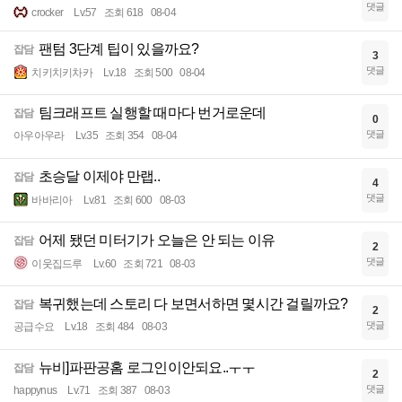
댓글
crocker
Lv.57
조회 618
08-04
팬텀 3단계 팁이 있을까요?
잡담
3
댓글
치키치키차카
Lv.18
조회 500
08-04
팀크래프트 실행할 때마다 번거로운데
잡담
0
댓글
아우아우라
Lv.35
조회 354
08-04
초승달 이제야 만랩..
잡담
4
댓글
바바리아
Lv.81
조회 600
08-03
어제 됐던 미터기가 오늘은 안 되는 이유
잡담
2
댓글
이웃집드루
Lv.60
조회 721
08-03
복귀했는데 스토리 다 보면서하면 몇시간 걸릴까요?
잡담
2
댓글
공급수요
Lv.18
조회 484
08-03
뉴비]파판공홈 로그인이안되요..ㅜㅜ
잡담
2
댓글
happynus
Lv.71
조회 387
08-03