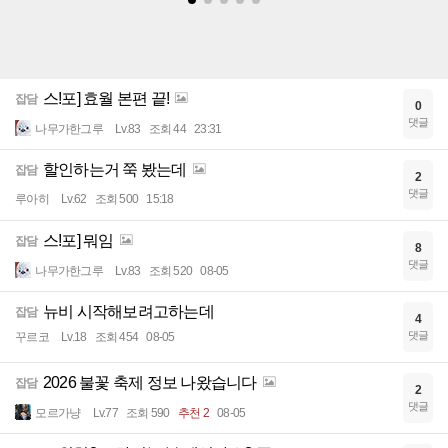
스!포] 효월 본편 끝!
잡담
0
댓글
나무가한그루
Lv.83
조회 44
23:31
할인하는거 쭉 봤는데
잡담
2
댓글
루아히
Lv.62
조회 500
15:18
스!포] 뭐임
잡담
8
댓글
나무가한그루
Lv.83
조회 520
08-05
뉴비 시작해보려고하는데
잡담
4
댓글
꾸르코
Lv.18
조회 454
08-05
2026 불꽃 축제 정보 나왔습니다
잡담
2
댓글
모르가냥
Lv.77
조회 590
추천 2
08-05