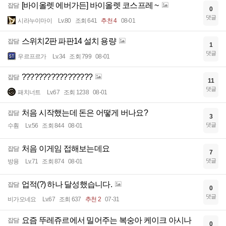
[바이올렛 에버가든] 바이올렛 코스프레 ~
잡담
0
댓글
시라누이마이
Lv.80
조회 641
추천 4
08-01
스위치2판 파판14 설치 용량
잡담
1
댓글
우르프르가
Lv.34
조회 799
08-01
?????????????????
잡담
11
댓글
패치너트
Lv.67
조회 1238
08-01
처음 시작했는데 돈은 어떻게 버나요?
잡담
3
댓글
수훤
Lv.56
조회 844
08-01
처음 이게임 접해보는데요
잡담
7
댓글
방용
Lv.71
조회 874
08-01
업적(?) 하나 달성했습니다.
잡담
0
댓글
비가오네요
Lv.67
조회 637
추천 2
07-31
요즘 뚜레쥬르에서 밀어주는 복숭아 케이크 아시나
잡담
0