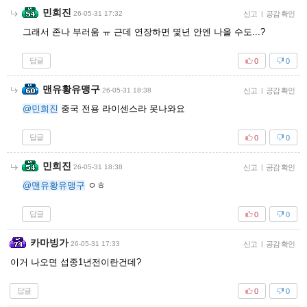
민희진
26-05-31 17:32
신고
|
공감 확인
그래서 존나 부러움 ㅠ 근데 연장하면 몇년 안엔 나올 수도...?
답글
0
0
맨유황유맹구
26-05-31 18:38
신고
|
공감 확인
@민희진
중국 전용 라이센스라 못나와요
답글
0
0
민희진
26-05-31 18:38
신고
|
공감 확인
@맨유황유맹구
ㅇㅎ
답글
0
0
카마빙가
26-05-31 17:33
신고
|
공감 확인
이거 나오면 섭종1년전이란건데?
답글
0
0