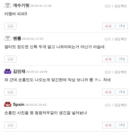
개수기릿
26-05-31 17:38
신고
|
공감 확인
리맴버 피파3
답글
0
0
벤톰
26-05-31 17:52
신고
|
공감 확인
얼티밋 정도면 신특 두개 달고 나와야되는거 아닌가 아숩네
답글
0
0
김민재
26-05-31 19:09
신고
|
공감 확인
와 근데 손흥민도 나오는게 맞긴한데 막상 보니까 뽕 ㅈㄴ 차네
답글
0
0
Spain
26-05-31 20:43
신고
|
공감 확인
손흥민 사진을 뭔 동팡저우같이 생긴걸 넣어놨냐
답글
0
0