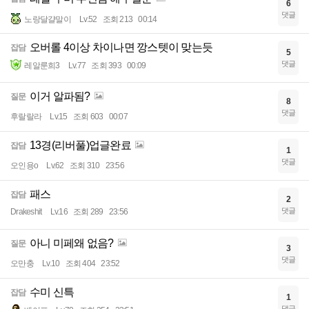
6
댓글
노랑달걀말이
Lv.52
조회 213
00:14
오버롤 4이상 차이나면 깡스텟이 맞는듯
잡담
5
댓글
레알룬희3
Lv.77
조회 393
00:09
이거 알파됨?
질문
8
댓글
후랄랄라
Lv.15
조회 603
00:07
13경(리버풀)업글완료
잡담
1
댓글
오인용o
Lv.62
조회 310
23:56
패스
잡담
2
댓글
Drakeshit
Lv.16
조회 289
23:56
아니 미페왜 없음?
질문
3
댓글
오만충
Lv.10
조회 404
23:52
수미 신특
잡담
1
댓글