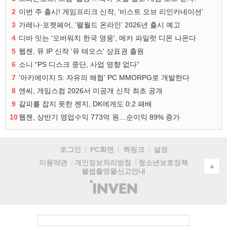
2
이번 주 출시! 게임프리크 신작, '비스트 오브 리인카네이션'
3
가레나·포켓페어, ‘팰월드 온라인’ 2026년 출시 예고
4
디바 잇는 '오버워치 한국 영웅', 메카 파일럿 디몬 나온다
5
웹젠, 뮤 IP 신작 '뮤 테오스' 상표권 출원
6
소니 “PS 디스크 중단, 사업 영향 없다”
7
‘아키에이지 S: 자유의 해협’ PC MMORPG로 개발한다
8
엔씨, 게임스컴 2026서 미공개 신작 최초 공개
9
갈피를 잡지 못한 젠지, DK에게도 0:2 패배
10
웹젠, 상반기 영업수익 773억 원…순이익 89% 증가
로그인
PC화면
퀵링크
설정
청소년보호정책
이용약관
개인정보처리방침
▲
불법촬영물신고안내
(주)
인
벤