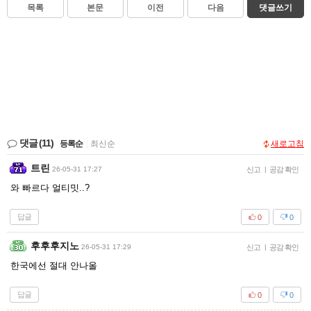
목록
본문
이전
다음
댓글쓰기
댓글
(11)
등록순
|
최신순
새로고침
트린
26-05-31 17:27
신고
|
공감 확인
와 빠르다 얼티밋..?
답글
0
0
후후후지노
26-05-31 17:29
신고
|
공감 확인
한국에선 절대 안나올
답글
0
0