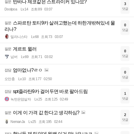
반바나 제코같은 스트라이커 있나요?
질문
3
댓글
Doolpoa
Lv.14
조회 89
03:07
스파르탄 토티9카 살려고했는데 하한개밖혀있네 물
질문
0
리나?
댓글
밀라니스타
Lv.68
조회 73
03:07
게르트 뮐러
질문
0
댓글
넘버
Lv.69
조회 71
03:02
엄마없나?ㄹㅇ
잡담
0
댓글
오만충
Lv.10
조회 177
02:50
spt즐라탄9카 걸어두면 바로 팔아드림
잡담
1
댓글
녹턴은암살자
Lv.25
조회 125
02:49
이게 이 가격 값 한다고 생각하심?
질문
2
댓글
NemanJa
Lv.25
조회 195
02:44
형님들 제 팀인데 윙백 이거 맞나요;;ㅋㅋ