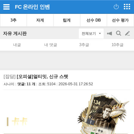
FC 온라인
인벤
3추
자게
팁게
선수 DB
선수 평가
자유 게시판
전체보기
공
검
글
지
색
내글
내 댓글
3추글
10추글
on/off
쓰
기
[잡담]
[오피셜]얼티밋, 신규 스텟
사나이
댓글: 11 개
조회:
5104
2026-05-31 17:26:52