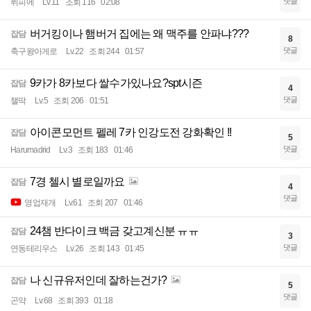
댓글
뤼피에
Lv.11
조회 116
02:08
버거킹이나 햄버거 집에는 왜 맥주를 안파냐???
잡담
8
댓글
축구왕아게로
Lv.22
조회 244
01:57
9카가 8카보다 쌀수가있나요?spt시즌
잡담
4
댓글
챌딱
Lv.5
조회 206
01:51
아이콘모먼트 펠레 7카 인강도전 강화확인 !!
잡담
5
댓글
Harumadrid
Lv.3
조회 183
01:46
7경 첼시 별로일까요
잡담
4
댓글
영업재개
Lv.61
조회 207
01:46
24챔 반다이크 백금 갖고계신분 ㅠㅠ
잡담
3
댓글
연동테리우스
Lv.26
조회 143
01:45
나 신규유저인데 잘하는건가?
잡담
5
댓글
곤약
Lv.68
조회 393
01:18