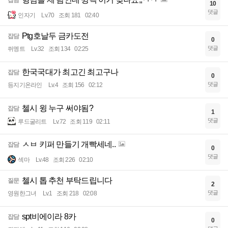
잡담
10
댓글
인자기
Lv.70
조회 181
02:40
Ptg호날두 금카도전
잡담
0
댓글
쒸멩트
Lv.32
조회 134
02:25
한국국대가 최고긴 최고구나
잡담
0
댓글
등지기온라인
Lv.4
조회 156
02:12
첼시 윙 누구 써야됨?
잡담
1
댓글
루드굴리트
Lv.72
조회 119
02:11
ㅅㅂ 키퍼 만들기 개빡세네..
잡담
0
댓글
섹마
Lv.48
조회 226
02:10
첼시 톱 추천 부탁드립니다
질문
2
댓글
영원한그녀
Lv.1
조회 218
02:08
spt비에이라 8카
잡담
0