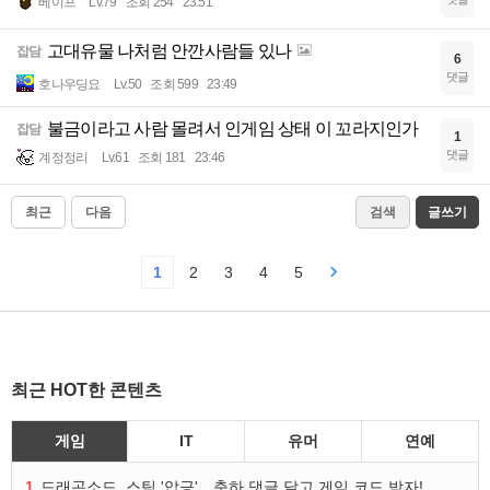
베이프
Lv.79
조회 254
23:51
고대유물 나처럼 안깐사람들 있나
잡담
6
댓글
호나우딩요
Lv.50
조회 599
23:49
불금이라고 사람 몰려서 인게임 상태 이 꼬라지인가
잡담
1
댓글
계정정리
Lv.61
조회 181
23:46
최근
다음
검색
글쓰기
1
2
3
4
5
최근 HOT한 콘텐츠
게임
IT
유머
연예
1
드래곤소드, 스팀 '압긍'…축하 댓글 달고 게임 코드 받자!