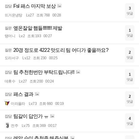
Fsl 패스 마지막 보상
잡담
3
댓글
뜨거운냉탕
Lv.27
조회 768
00:28
엪온잘알 햄들!!!!!!!!! 제발
질문
1
댓글
탱머니
Lv.2
조회 193
00:27
20경 정도로 4222 맛도리 팀 어디가 좋을까요?
질문
2
댓글
도라서구
Lv.12
조회 230
00:25
팀 추천한번만 부탁드립니다!!
잡담
1
댓글
데휴수
Lv.27
조회 200
00:24
패스 결과
잡담
2
댓글
이라올라
Lv.73
조회 660
00:19
팀갈이 답인가 ㅠ
잡담
4
댓글
전주
Lv.75
조회 369
00:17
레알 수미 추천좀 해주실분
잡담