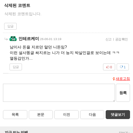
삭제된 코멘트
삭제된 코멘트입니다.
답글
인테르케미
26-06-01 13:19
신고
|
공감 확인
남이사 돈을 지르던 말던 니돈임?
이런 설사똥글 싸지르는 니가 더 능지 박살인걸로 보이는데 ㅋㅋ
열등감인가...
답글
0
1
새로고침
등록
목록
본문
이전
다음
댓글보기
지금 뜨는 인벤