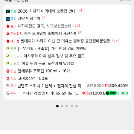
더보기+
[7]
2026 치지직 이리대회 오픈컵 안내
정보
[2]
그냥 안녕수야
클립
[55]
재학이형도 결국. 사과보상줬는데
로아
[5]
넥슨 오버워치 홈페이지 새단장!!
오버워치
[57]
썬데이가 샤타가 아닌 큰 이유는 경매장 불안정때문일듯
메이플
[무무기획 · 새출발] 기간 한정 의뢰 이벤트
명조
아사쿠라 마이 성우 정보 및 주요 필모
아스오라
'하늘 위의 공포' 도전과제 달성법
비스트
연세우유 프로틴 190ml x 16개
핫딜
고려홍삼정 100포
핫딜
닌텐도 스위치 2 본체 + 젤다의 전설 티어스 오브 더 킹덤 닌텐도 스위치 2 에디션 + 젤다의 전설 브레스 오브 더 와일드 닌텐도 스위치 2 에디션 번들
817,600원
1%
809,420원
특가
나 혼자만 레벨업 어라이즈 오버드라이브 디럭스 에디션 Solo Leveling Arise Overdrive Deluxe Edition
40%
31,200원
3,000
특가