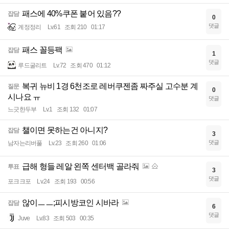
패스에 40%쿠폰 붙어 있음??
잡담
0
댓글
계정정리
Lv.61
조회 210
01:17
패스 꼴등팩
잡담
1
댓글
루드굴리트
Lv.72
조회 470
01:12
복귀 뉴비 1경 6천조로 레버쿠젠좀 짜주실 고수분 계
질문
0
시나요 ㅠ
댓글
느긋한두부
Lv.1
조회 132
01:07
챌이면 못하는건 아니지?
잡담
3
댓글
남자는리버풀
Lv.23
조회 260
01:06
급해 형들 레알 왼쪽 센터백 골라줘
투표
3
댓글
포크크포
Lv.24
조회 193
00:56
않이ㅡㅡ;피시방코인 시바라
잡담
6
댓글
Juve
Lv.83
조회 503
00:35