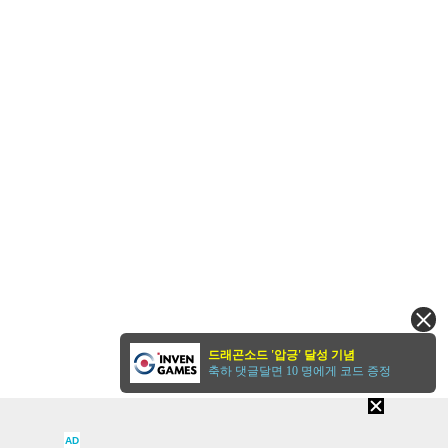
드래곤소드 '압긍' 달성 기념
축하 댓글달면 10 명에게 코드 증정
AD