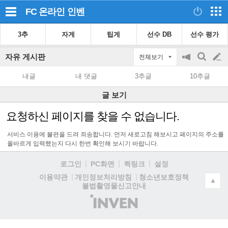
FC 온라인
인벤
3추
자게
팁게
선수 DB
선수 평가
자유 게시판
전체보기
공
검
글
지
색
내글
내 댓글
3추글
10추글
on/off
쓰
글 보기
기
요청하신 페이지를 찾을 수 없습니다.
서비스 이용에 불편을 드려 죄송합니다. 먼저 새로고침 해보시고 페이지의 주소를
올바르게 입력했는지 다시 한번 확인해 보시기 바랍니다.
로그인
PC화면
퀵링크
설정
청소년보호정책
이용약관
개인정보처리방침
▲
불법촬영물신고안내
(주)
인
벤