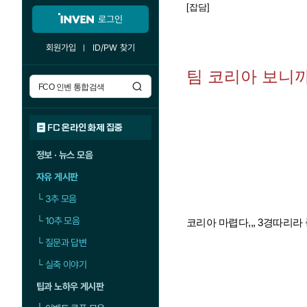
[잡담]
로그인
회원가입
ID/PW 찾기
팀 코리아 보니
FC 온라인 화제 집중
정보 · 뉴스 모음
자유 게시판
└
3추 모음
└
10추 모음
코리아 마렵다,,, 3경따
└
질문과 답변
└
실축 이야기
팁과 노하우 게시판