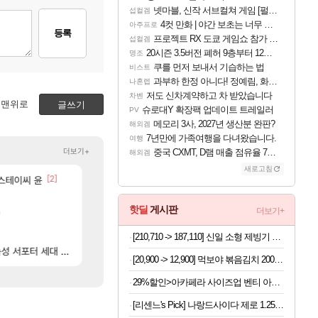
넷마블, 신작 서브컬쳐 게임 [펄 인 블루] 티저 사이트 오픈
섭컬겜
4컷 만화 | 야간 보초는 너무 힘들어
아주프로
등록
프로젝트 RX 도쿄 게임쇼 참가 결정
섭컬겜
20시즌 3.5버전 폐허 9층부터 12층까지 클리어 조합 | 죽음의 노래와 바닷속 폐허 |
명조
쿠를 먼저 보내서 기습하는 법
비스트
과부하 한정 아니다! 정예림, 화속성 서포터 세대 교체
나혼렙
저도 신차계약하고 차 받았습니다
차벤
맨위로
글쓰기
슈로대Y 확장팩 업데이트 트레일러
PV
메모리 3사, 2027년 생산분 완판?
해외겜
7년만에 가족여행을 다녀왔습니다.
여행
더보기+
중국 CXMT, D램 매출 점유율 7%…글로벌 4위로 부상
해외겜
새로고침
[36]
[2]
[25]
 스테이씨 윤
근데 펄없 얘들은 왜 아직도
라이자 AI 채팅 RPG 게임 [RyzaChat: AI] 
검은사막
섭컬겜
[224]
“ 경기도 사실상 부도. ”
섬란 카구라 개발사 신작 [시노비 넥서스] 연내 출시 
메이플
섭컬겜
핫딜
게시판
더보기+
[45]
[
ㅋㅋㅋ
'
[벨가르딘 The FIRST] 운영 후기 + 1~3위 공대 축하 Ai짤
넷마블, 신작 서브컬쳐 게임 [펄 인 블루] 티저 사이트 
로아
섭컬겜
603]
[31]
오늘 갑자기 떡상한 팔찌옵션
4컷 만화 | 야간 보초는 너무 힘들어
로아
아주프로
[210,710 -> 187,110] 신일 소형 제빙기 본품
[1]
[
 서포터 세대 교체
와ㅅㅂ 현질 금액 1억이 넘네요..다들 꼭 해보십셔ㅁㅊ
FF7 외전 세계관, 완결편에 집결
FCO
해외겜
[20,900 -> 12,900] 먹보야 볶음김치 200g 8봉지
29%할인>아카페라 사이즈업 벤티 아메리카노, 600ml, 24개
[리센느's Pick] 나랑드사이다 제로 1.25L 12입 1박스