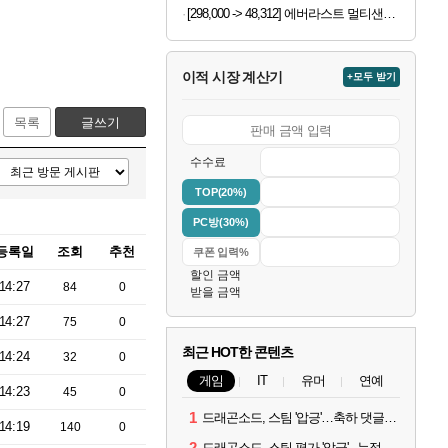
[298,000 -> 48,312] 에버라스트 멀티샌들 아쿠아슈즈 230mm
이적 시장 계산기
+모두 받기
목록
글쓰기
수수료
TOP(20%)
PC방(30%)
등록일
조회
추천
할인 금액
14:27
84
0
받을 금액
14:27
75
0
최근 HOT한 콘텐츠
14:24
32
0
게임
IT
유머
연예
14:23
45
0
1
드래곤소드, 스팀 '압긍'…축하 댓글 달고 게임 코드 받자!
14:19
140
0
2
드래곤소드, 스팀 평가 '압긍'...누적 판매량 20만장 돌파