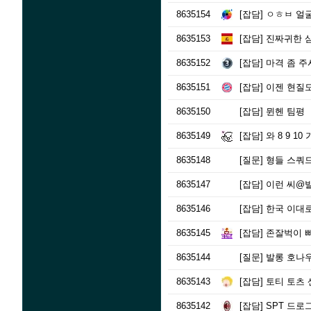
8635154
[잡담]
ㅇㅎㅂ 얼굴
8635153
[잡담]
진짜귀한 
8635152
[잡담]
마격 좀 주
8635151
[잡담]
이젠 현질도
8635150
[잡담]
뮌헨 팀평
8635149
[잡담]
와 8 9 1
8635148
[질문]
형들 스쿼드
8635147
[잡담]
이런 씨@
8635146
[잡담]
한국 이대로
8635145
[잡담]
존잘벅이 빠
8635144
[질문]
발롱 호나우
8635143
[잡담]
토티 토츠 
8635142
[잡담]
SPT 드로