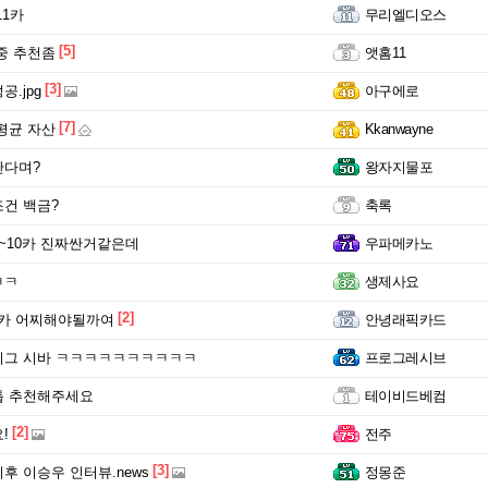
11카
무리엘디오스
[5]
중 추천좀
앳홈11
[3]
.jpg
아구에로
[7]
평균 자산
Kkanwayne
간다며?
왕자지물포
건 백금?
축록
~10카 진짜싼거같은데
우파메카노
ㅋㅋ
생제사요
[2]
10카 어찌해야될까여
안녕래픽카드
리그 시바 ㅋㅋㅋㅋㅋㅋㅋㅋㅋㅋ
프로그레시브
톱 추천해주세요
테이비드베컴
[2]
!
전주
[3]
후 이승우 인터뷰.news
정몽준