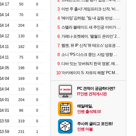
14:17
50
0
3
이번 주 출시! 게임프리크 신작, '비스트 오브 리인카네이션'
14:14
70
0
4
'에이밍' 김하람, "팀 내 갈등 반성... 끝까지 뛰고 싶었다"
14:14
204
3
5
스텔라 블레이드 새 주인공 이비가 부릅니다, 'Wanna be in LOVE' 뮤비 공개
14:12
6
130
0
가레나·포켓페어, ‘팰월드 온라인’ 2026년 출시 예고
7
웹젠, 뮤 IP 신작 '뮤 테오스' 상표권 출원
14:11
182
0
8
소니 “PS 디스크 중단, 사업 영향 없다”
14:11
75
0
9
디바 잇는 '오버워치 한국 영웅', 메카 파일럿 디몬 나온다
14:05
196
0
10
‘아키에이지 S: 자유의 해협’ PC MMORPG로 개발한다
14:04
169
0
PC 견적이 궁금하다면?
14:04
133
0
IT인벤 견적게시판
14:01
204
0
매일매일,
14:01
86
0
인벤 출석체크!
13:59
319
0
주사위 굴리고 포인트!
인벤 마블
13:59
231
1