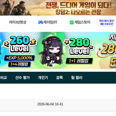
X
최대 90% 할인
라이브/영상
게이밍/IT
게임스토어
8월 프로모션
 비교
선수 평가
개인기
감독
팀 컬러
2026-06-04 16:41