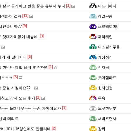
[1]
 살짝 공개하고 반응 좋은 유부녀 누나
아드리아나
[11]
삼색화채 결과
레알우승
[9]
시겠습니까??
스코맥토미니
[3]
 맛대가리없이 내놓네.
해리케인
아스필리푸욜
[6]
0 가격 개 떨어지네
계정정리
[1]
 한번만 제발 봐줘 훈수환영
전자공
[5]
발ㅋㅋㅋ
롯데램파드
 종결 시킬까요??
윈터민정
[3]
칭코 상자 오픈 후기
목욕
[1]
두랑 le호나우두랑 무슨 차이에요??
느긋한두부
센백 메리트
새벽조련사
[2]
그바 10카 16경인데도 안풀리네
잠쥐