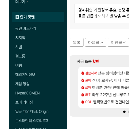
더보기
인기 팟벤
팟벤 바로가기
치지직
목록
다음글
이전글
차벤
걸그룹
지금 뜨는
핫벤
여행
[25]
펄없 얘들은 왜 아직도
 AI 채팅 RPG 게임 [RyzaChat: AI] 공개
전분 얌비얌버전 내
테스트 때는 로비
검은사막
리밋제로
해외게임정보
[224]
 사실상 부도. ”
카구라 개발사 신작 [시노비 넥서스] 연내 출시 예정
ㅇㅂ) 로사단: 아니 퍼클팟 
챕터별 길찾기/지도 
로아
비스트
게임 영상
[74]
e FIRST] 운영 후기 + 1~3위 공대 축하 Ai짤
, 신작 서브컬쳐 게임 [펄 인 블루] 티저 사이트 오픈
여러분 2년반만에 퍼
비스트 오브 리인카네
로아
PV
HyperX OMEN
[31]
기 떡상한 팔찌옵션
컷 만화 | 야간 보초는 너무 힘들어
와우 22주년 신브루토
「에린」 컨셉 포스
와우
아스오라
[1]
[24]
질 금액 1억이 넘네요..다들 꼭 해보십셔ㅁㅊ
7 외전 세계관, 완결편에 집결
딸깍몇번으로 천만나
쿠를 먼저 보내서 
SOL
비스트
브이 라이징
일곱 개의 대죄: Origin
몬스터헌터 스토리즈3