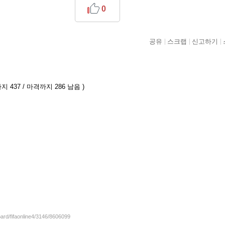
0
공유
스크랩
신고하기
지 437 / 마격까지 286 남음 )
oard/fifaonline4/3146/8606099