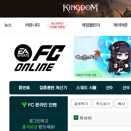
로스트아크
뉴스
커뮤니티
게임캘린더
게이머존
기대평 이벤트
등번호
집중훈련 계산기
스쿼드 시뮬
선수
선수
공유하기
주소보기
복사
FC 온라인 인벤
듀브라
로그인하고
출석보상
받으세요!