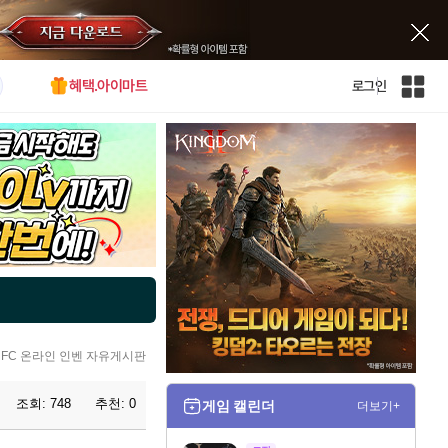
혜택.아이마트
로그인
인
벤
전
체
사
이
트
맵
FC 온라인 인벤 자유게시판
조회:
748
추천:
0
게임 캘린더
더보기+