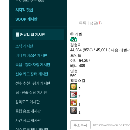
└
이벤트 쿠폰 모음
치지직 팟벤
SOOP 게시판
목록
|
댓글(
1
)
레벨
커뮤니티 게시판
경험치
소식 게시판
44,564
(85%)
/ 45,001
( 다음 레벨까
미니 페이스온 게시판
포인트
이니
64,287
득템 · 강화 자랑 게시판
베니
409
명성
선수 카드 장터 게시판
569
획득스킬
선수 추천 · 평가 게시판
2
팀 · 전술 상담 게시판
2
감독모드 게시판
1
클럽 홍보 게시판
1
사건 사고 게시판
주소복사
https://www.inven.co.kr/b
이슈 토론 제보 게시판