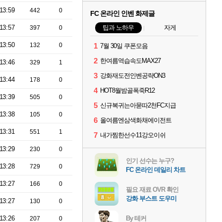
13:59
442
0
FC 온라인 인벤 화제글
13:57
팁과 노하우
자게
397
0
13:50
132
0
1
7월 30일 쿠폰모음
2
한여름역습속도MAX27
13:46
329
1
3
강화재도전인벤공략ON3
13:44
178
0
4
HOT8월밤골폭죽R12
13:39
505
0
5
신규복귀는아묻따2천FC지급
13:38
105
0
6
올여름엔삼색화채에이전트
13:31
551
1
7
내가찜한선수11강오이쉬
13:29
230
0
인기 선수는 누구?
13:28
729
0
FC 온라인 데일리 차트
13:27
166
0
필요 재료 OVR 확인
강화 부스트 도우미
13:27
130
0
13:26
By 테커
207
0