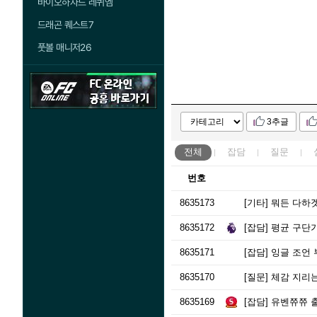
바이오하자드 레퀴엠
드래곤 퀘스트7
풋볼 매니저26
3추글
전체
잡담
질문
번호
8635173
[기타]
뭐든 다하
8635172
[잡담]
평균 구단
8635171
[잡담]
잉글 조언
8635170
[질문]
체감 지리는
8635169
[잡담]
유벤쮸쮸 출