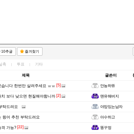
10추글
즐겨찾기
실축
투표
기타
제목
글쓴이
[5]
겟습니다 한번만 살려주세요 ㅠㅠ
안농하뜌
[2]
가치 보다 낮으면 현질해야함니까
맨유해버지
 부탁드려요
야망있는남자
 윙어 추천 부탁드려요
아수하고
[22]
격 가능?
똥꾸멍