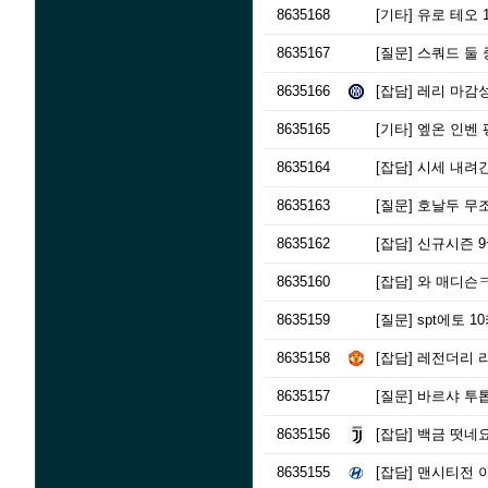
8635168
[기타]
유로 테오 
8635167
[질문]
스쿼드 둘 
8635166
[잡담]
레리 마감성공
8635165
[기타]
엪온 인벤 
8635164
[잡담]
시세 내려
8635163
[질문]
호날두 무조
8635162
[잡담]
신규시즌 9
8635160
[잡담]
와 매디슨
8635159
[질문]
spt에토 
8635158
[잡담]
레전더리 
8635157
[질문]
바르샤 투
8635156
[잡담]
백금 떳네요
8635155
[잡담]
맨시티전 이