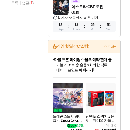
모집
목록
|
댓글(
1
)
아스오라 CBT 모집
08.19
참가자 모집까지 남은 기간
12
18
25
53
Days
Hours
Min
Sec
게임 핫딜 (PC/스팀)
스토어+
마블 투혼 파이팅 소울즈 예약 판매 중!
마블 히어로 총 출동&화려한 격투!
네이버 포인트 혜택까지!
인벤게임즈 8월 특별 할인!
드래곤소드: 어웨이크닝 입점!
문명 7 특별 할인!
귀무자: 검의 길 예약 판매 중!
비스트 오브 리인카네이션 정식 출시!
커세어 코브 출시 기념 할인!
더 렐릭 퍼스트 가디언 정식 출시
베데스다 40주년 기념 할인 중!
캡콤 프렌차이즈 할인 진행 중!
캡콤 일부 상품 상시 할인
스타워즈 은하계 레이서
로블록스 기프트 카드 공식 입점
인기 퍼블리셔 모음!
스팀으로 만나는 드래곤소드!
조선&고려 DLC 출시 예정
10% 할인과
게임프릭 신작 IP
해적'섬'을 발전시키자!
설화x하드코어 액션!
베데스다의 명작들을
몬헌, 바하 등 인기 IP를
몬헌 와일즈 & 드래곤즈 도그마2
인벤게임즈에서 10% 추가 적립
Robux를 가장 안전하고
최대 90% 할인가를 만나보세요!
네이버혜택과 함께 만나보세요!
50%할인&추가 적립까지!
이니&베니 혜택까지!
네이버 혜택가와 함께 예약하세요!
할인&네이버혜택으로 만나보세요!
네이버페이 혜택과 만나보세요!
40주년 프로모션으로 만나보세요!
할인가에 만나보세요!
일부 에디션 상시 할인!
혜택으로 예약 판매 중
편안하게 충전하세요
드래곤소드 어웨이
닌텐도 스위치 2 본
크닝 DragonSword A
체 + 마리오 카트 월
wakening
드
10%
746,000