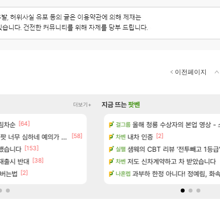
이전페이지
지금 뜨는
팟벤
더보기+
[64]
림차순
에 온라인 기능이 있는데
이게 5년간 티원을 좀 먹은 플레이임
올해 청룡 수상자의 본업 영상 -
LoL
걸그룹
[58]
[47]
[2]
너무 심하네 예의가 없어(?)
공략 (1 ~ 12장)
쫀지 실시간
내차 인증
로아
차벤
[153]
클했습니다
이션 오픈 트레일러
ㅇㅂ) 쫀지 채팅창 ㅋㅋㅋㅋㅋㅋㅋㅋ
샘웨의 CBT 리뷰 '전투빼고 1등급
로아
실팰
[38]
[
 재출시 반대
터 공개
메이플 렉걸리는 애들은 참고해라
저도 신차계약하고 차 받았습니다
메이플
차벤
[2]
[61]
인버는법
기습하는 법
와 퍼클나왔당
과부하 한정 아니다! 정예림, 화속성
로아
나혼렙