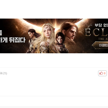
56:21)
공감
비공
0