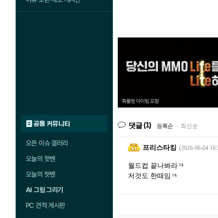
공통 커뮤니티
(1)
댓글
등록순
|
최신순
오픈 이슈 갤러리
프리스타킹
(2026-06-04 16:
오늘의 핫벤
월드컵 끝나봐라ㅋ
오늘의 팟벤
저것도 한때임ㅋ
AI 그림 그리기
PC 견적 게시판