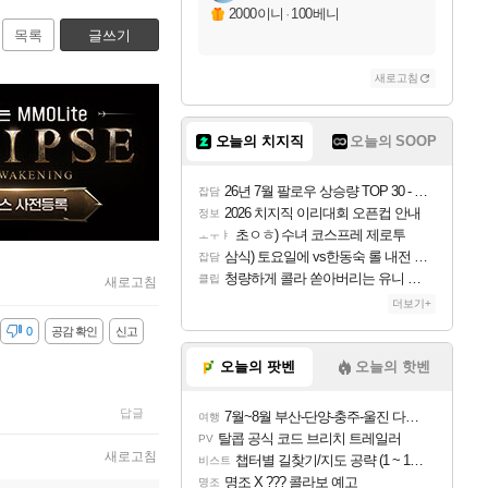
2000이니
·
100베니
목록
글쓰기
새로고침
오늘의 치지직
오늘의 SOOP
26년 7월 팔로우 상승량 TOP 30 - 월간 치지직
잡담
2026 치지직 이리대회 오픈컵 안내
정보
초ㅇㅎ) 수녀 코스프레 제로투
ㅗㅜㅑ
삼식) 토요일에 vs한동숙 롤 내전 예정
잡담
청량하게 콜라 쏟아버리는 유니 ㅋㅋㅋ
클립
새로고침
더보기+
감
0
공감 확인
신고
오늘의 팟벤
오늘의 핫벤
답글
7월~8월 부산-단양-충주-울진 다녀왔어요~
여행
탈콥 공식 코드 브리치 트레일러
PV
새로고침
챕터별 길찾기/지도 공략 (1 ~ 12장)
비스트
명조 X ??? 콜라보 예고
명조