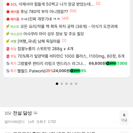
[2]
이제서야 힘들게 50찍고 나가 장궁 받았는데...
SOL
[55]
후닝 780억 부자 아니였음??
메이플
[49]
ㅇㅂ)진짜 개웃기네 ㅋㅋ
메이플
모든 요리/작물 책 획득 위치 공략 (36개) - 미식가 도전과제
비스트
아사쿠라 마이 성우 정보 및 주요 필모
아스오라
[1]
[여행_국내] 남해 독일마을
여행
찹쌀누룽지 스위트맛 288g x 4개
핫딜
70%특가 일양약품 비타민C 1000 플러스, 1100mg, 60정, 6개
핫딜
그랑블루 판타지 리링크 엔드리스 라그나로크 Granblue Fantasy Relink Endless Ragnarok
66,800원
7,000
특가
팰월드 Palworld
25%
24,000원
5%
특가
전설 달성
잡담
0
댓글
알아야싸운다
Lv.9
조회 5
17:02