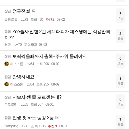
정규전설
잡담
1
댓글
돌겜트롤
Lv.73
조회 490
추천 2
08-02
Zee술사 전함 2번 세계파괴자 데스윙에는 적용안되
잡담
2
져??
댓글
러덴
Lv.70
조회 686
08-02
보딱찍을때까지 출첵+주사위 돌려야지
잡담
0
댓글
하스스톤
Lv.64
조회 296
08-02
안녕하세요
잡담
1
댓글
하스스톤
Lv.64
조회 255
08-02
지술사 쌘 줄 모르겠는데?
잡담
0
댓글
쿠로토리
Lv.65
조회 557
08-01
인생 첫 하스 랭킹 2등
잡담
7
댓글
Starspring
Lv.11
조회 1136
추천 9
08-01