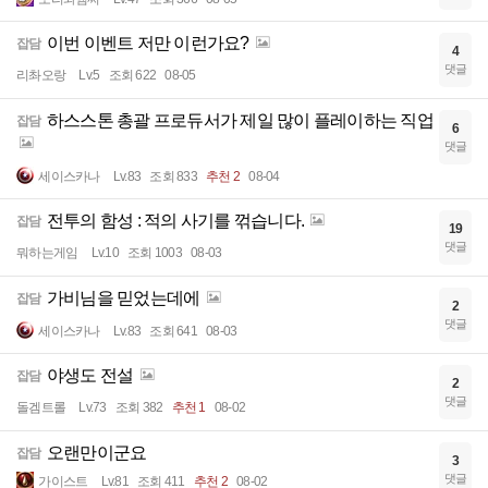
이번 이벤트 저만 이런가요?
잡담
4
댓글
리촤오랑
Lv.5
조회 622
08-05
하스스톤 총괄 프로듀서가 제일 많이 플레이하는 직업
잡담
6
댓글
세이스카나
Lv.83
조회 833
추천 2
08-04
전투의 함성 : 적의 사기를 꺾습니다.
잡담
19
댓글
뭐하는게임
Lv.10
조회 1003
08-03
가비님을 믿었는데에
잡담
2
댓글
세이스카나
Lv.83
조회 641
08-03
야생도 전설
잡담
2
댓글
돌겜트롤
Lv.73
조회 382
추천 1
08-02
오랜만이군요
잡담
3
댓글
가이스트
Lv.81
조회 411
추천 2
08-02