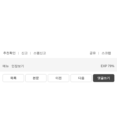
추천확인
신고
스팸신고
공유
스크랩
메뉴
인장보기
EXP 79%
목록
본문
이전
다음
댓글쓰기