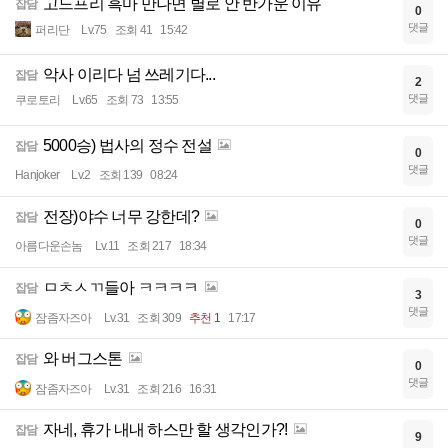
고드프리 흑마 만나면 별로 안 반가운 이유
잡담
0
댓글
퍼리단
Lv.75
조회 41
15:42
악사 이리다 넘 쓰레기다...
잡담
2
댓글
쿠로토리
Lv.65
조회 73
13:55
5000승) 법사의 정수 전설
잡담
0
댓글
Hanjoker
Lv.2
조회 139
08:24
전장)야수 너무 강한데?
잡담
0
댓글
아름다운손놈
Lv.11
조회 217
18:34
ㅁㅊㅅㄲ들아 ㅋㅋㅋㅋ
잡담
3
댓글
잠좀자즈아
Lv.31
조회 309
추천 1
17:17
와 버그스톤
잡담
0
댓글
잠좀자즈아
Lv.31
조회 216
16:31
자네, 휴가 내내 하스만 할 생각인가?!
잡담
9