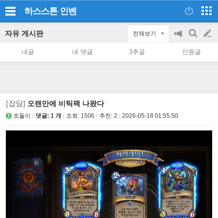
하스스톤
인벤
자유 게시판
전체보기
공
검
글
지
색
내글
내 댓글
3추글
인증글
on/off
쓰
기
[잡담]
오랜만에 비틱팩 나왔다
초돌이
댓글: 1 개
조회:
1506
추천:
2
2026-05-18 01:55:50