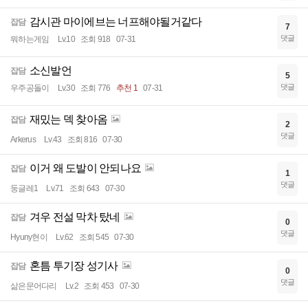
감시관 마이에브는 너프해야될거같다
잡담
7
댓글
뭐하는게임
Lv.10
조회 918
07-31
소신발언
잡담
5
댓글
우주공돌이
Lv.30
조회 776
추천 1
07-31
재밌는 덱 찾아옴
잡담
2
댓글
Arkerus
Lv.43
조회 816
07-30
이거 왜 도발이 안되나요
잡담
1
댓글
둥글레1
Lv.71
조회 643
07-30
겨우 전설 막차 탔네
잡담
0
댓글
Hyuny현이
Lv.62
조회 545
07-30
혼틈 투기장 성기사
잡담
0
댓글
삶은문어다리
Lv.2
조회 453
07-30