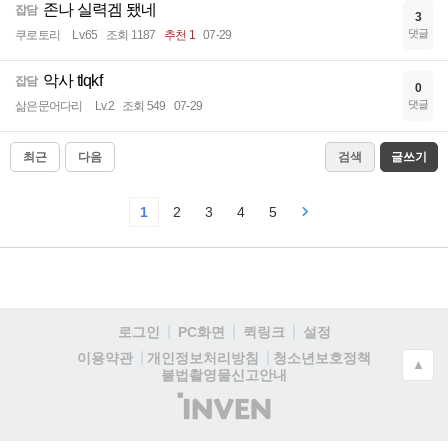
존나 실력겜 됐네
잡담
3
댓글
쿠로토리
Lv.65
조회 1187
추천 1
07-29
악사 tlqkf
잡담
0
댓글
삶은문어다리
Lv.2
조회 549
07-29
최근
다음
검색
글쓰기
1
2
3
4
5
로그인
PC화면
퀵링크
설정
청소년보호정책
이용약관
개인정보처리방침
▲
불법촬영물신고안내
(주)
인
벤