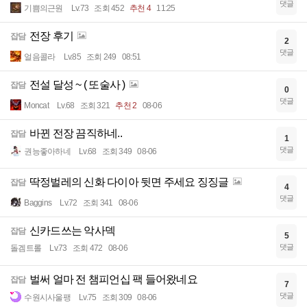
댓글
기쁨의근원
Lv.73
조회 452
추천 4
11:25
전장 후기
잡담
2
댓글
얼음콜라
Lv.85
조회 249
08:51
전설 달성 ~ ( 또술사 )
잡담
0
댓글
Moncat
Lv.68
조회 321
추천 2
08-06
바뀐 전장 끔직하네..
잡담
1
댓글
권능좋아하네
Lv.68
조회 349
08-06
딱정벌레의 신화 다이아 뒷면 주세요 징징글
잡담
4
댓글
Baggins
Lv.72
조회 341
08-06
신카드쓰는 악사덱
잡담
5
댓글
돌겜트롤
Lv.73
조회 472
08-06
벌써 얼마 전 챔피언십 팩 들어왔네요
잡담
7
댓글
수원시사울팽
Lv.75
조회 309
08-06