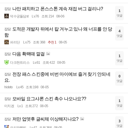
나만 패치하고 폰스스톤 계속 재접 버그 걸리나?
잡담
1
댓글
덕수궁돌담st
Lv.76
조회 214
08-06
도적은 개발자 뒤에서 칼 겨누고 있나 왜 너프를 안 당
잡담
4
함
댓글
퍼리단
Lv.75
조회 368
추천 1
08-05
다음 확팩때 깔걸
잡담
1
댓글
다크헌트리스
Lv.61
조회 422
08-05
전장 패스 스킨중에 비번 마이에브 즐겨 찾기 안되네
잡담
0
요.
댓글
hideto
Lv.45
조회 198
08-05
모바일 요그샤론 스킨 촉수 나오나요??
잡담
1
댓글
미치겠
Lv.1
조회 272
08-05
저만 업뎃후 글씨체 이상해지나요?
잡담
3
댓글
오리와햄찌
Lv.47
조회 366
08-05