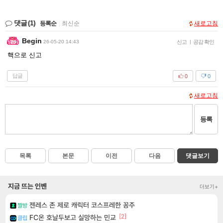
댓글
(1)
등록순
|
최신순
새로고침
Begin
26-05-20 14:43
신고
|
공감 확인
핵으로 신고
답글
0
0
새로고침
등록
목록
본문
이전
다음
댓글보기
지금 뜨는 인벤
더보기+
젠레스 존 제로 캐릭터 코스프레한 꽁주
짤방
[2]
FC온 호날두보고 실망하는 민교
클립