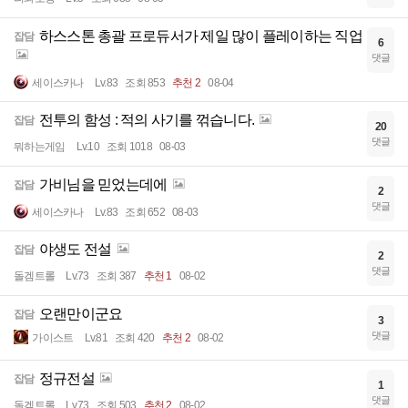
하스스톤 총괄 프로듀서가 제일 많이 플레이하는 직업
잡담
6
댓글
세이스카나
Lv.83
조회 853
추천 2
08-04
전투의 함성 : 적의 사기를 꺾습니다.
잡담
20
댓글
뭐하는게임
Lv.10
조회 1018
08-03
가비님을 믿었는데에
잡담
2
댓글
세이스카나
Lv.83
조회 652
08-03
야생도 전설
잡담
2
댓글
돌겜트롤
Lv.73
조회 387
추천 1
08-02
오랜만이군요
잡담
3
댓글
가이스트
Lv.81
조회 420
추천 2
08-02
정규전설
잡담
1
댓글
돌겜트롤
Lv.73
조회 503
추천 2
08-02