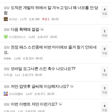
도적은 개발자 뒤에서 칼 겨누고 있나 왜 너프를 안 당
잡담
4
함
댓글
퍼리단
Lv.75
조회 380
추천 1
08-05
다음 확팩때 깔걸
잡담
1
댓글
다크헌트리스
Lv.61
조회 437
08-05
전장 패스 스킨중에 비번 마이에브 즐겨 찾기 안되네
잡담
0
요.
댓글
hideto
Lv.45
조회 204
08-05
모바일 요그샤론 스킨 촉수 나오나요??
잡담
1
댓글
미치겠
Lv.1
조회 279
08-05
저만 업뎃후 글씨체 이상해지나요?
잡담
3
댓글
오리와햄찌
Lv.47
조회 371
08-05
이번 이벤트 저만 이런가요?
잡담
4
댓글
리촤오랑
Lv.5
조회 635
08-05