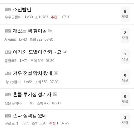
소신발언
잡담
5
댓글
우주공돌이
Lv.30
조회 783
추천 1
07-31
재밌는 덱 찾아옴
잡담
2
댓글
Arkerus
Lv.43
조회 822
07-30
이거 왜 도발이 안되나요
잡담
1
댓글
둥글레1
Lv.71
조회 646
07-30
겨우 전설 막차 탔네
잡담
0
댓글
Hyuny현이
Lv.62
조회 550
07-30
혼틈 투기장 성기사
잡담
0
댓글
삶은문어다리
Lv.2
조회 458
07-30
존나 실력겜 됐네
잡담
3
댓글
쿠로토리
Lv.65
조회 1193
추천 1
07-29