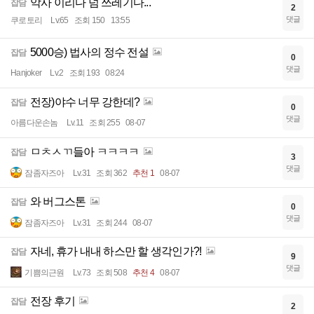
악사 이리다 넘 쓰레기다...
잡담
2
댓글
쿠로토리
Lv.65
조회 150
13:55
5000승) 법사의 정수 전설
잡담
0
댓글
Hanjoker
Lv.2
조회 193
08:24
전장)야수 너무 강한데?
잡담
0
댓글
아름다운손놈
Lv.11
조회 255
08-07
ㅁㅊㅅㄲ들아 ㅋㅋㅋㅋ
잡담
3
댓글
잠좀자즈아
Lv.31
조회 362
추천 1
08-07
와 버그스톤
잡담
0
댓글
잠좀자즈아
Lv.31
조회 244
08-07
자네, 휴가 내내 하스만 할 생각인가?!
잡담
9
댓글
기쁨의근원
Lv.73
조회 508
추천 4
08-07
전장 후기
잡담
2