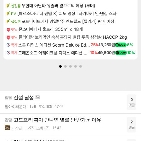
무한대 아난타 유출과 앞으로의 예상 (루머)
섭컬겜
[페르소나5: 더 팬텀 X] 괴도 영상 l 타카마키 안·댄싱 스타
PV
포트나이트에서 명일방주 엔드필드 [펠리카] 판매 예정
섭컬겜
몬스터에너지 울트라 355ml x 48개
핫딜
플라이팜 보리먹인 숙성 흑돼지 벌집 두툼 삼겹살 HACCP 2kg
핫딜
스콘 디럭스 에디션 Scorn Deluxe Edition
75%
13,250원
6%
특가
드래곤소드 어웨이크닝 디럭스 에디션 DragonSword Awakening Deluxe Edition
10%
49,500원
10%
특가
전설 달성
잡담
0
댓글
알아야싸운다
Lv.9
조회 105
17:02
고드프리 흑마 만나면 별로 안 반가운 이유
잡담
2
댓글
퍼리단
Lv.75
조회 171
15:42