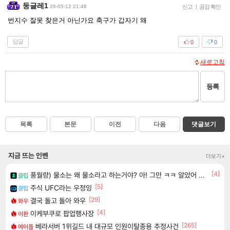
둥글레1
26-05-12 21:48
신고
|
공감 확인
번지수 잘못 찾은거 아닌가요 축구가 갑자기 왜
답글
0
0
새로고침
등록
목록
본문
이전
다음
댓글보기
지금 뜨는 인벤
더보기+
[4]
풍월량) 물소는 왜 물소라고 하는거야? 아! 그만 ㅋㅋ 알았어 ㅋㅋ
클립
[5]
주식 UFC라는 우정잉
클립
[29]
결국 돌고 돌아 와우
와우
[4]
이케부쿠로 팝업행사장
이환
[265]
베라서버 1위길드 내 대규모 인원이탈종용 추정사건
메이플