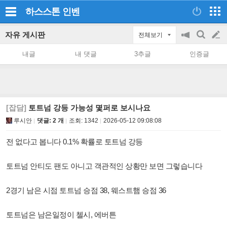
하스스톤
인벤
자유 게시판
전체보기
공
검
글
지
색
내글
내 댓글
3추글
인증글
on/off
쓰
기
[잡담]
토트넘 강등 가능성 몇퍼로 보시나요
루시안
댓글: 2 개
조회:
1342
2026-05-12 09:08:08
전 없다고 봅니다 0.1% 확률로 토트넘 강등
토트넘 안티도 팬도 아니고 객관적인 상황만 보면 그렇습니다
2경기 남은 시점 토트넘 승점 38, 웨스트햄 승점 36
토트넘은 남은일정이 첼시, 에버튼