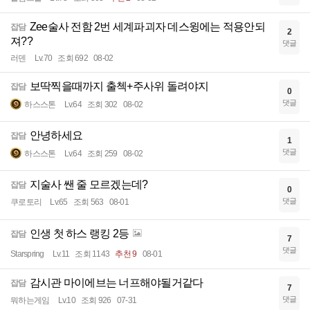
Zee술사 전함 2번 세계파괴자 데스윙에는 적용안되
잡담
2
져??
댓글
러덴
Lv.70
조회 692
08-02
보딱찍을때까지 출첵+주사위 돌려야지
잡담
0
댓글
하스스톤
Lv.64
조회 302
08-02
안녕하세요
잡담
1
댓글
하스스톤
Lv.64
조회 259
08-02
지술사 쌘 줄 모르겠는데?
잡담
0
댓글
쿠로토리
Lv.65
조회 563
08-01
인생 첫 하스 랭킹 2등
잡담
7
댓글
Starspring
Lv.11
조회 1143
추천 9
08-01
감시관 마이에브는 너프해야될거같다
잡담
7
댓글
뭐하는게임
Lv.10
조회 926
07-31