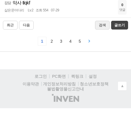
악사 tlqkf
잡담
0
댓글
삶은문어다리
Lv.2
조회 554
07-29
최근
다음
검색
글쓰기
1
2
3
4
5
로그인
PC화면
퀵링크
설정
청소년보호정책
이용약관
개인정보처리방침
▲
불법촬영물신고안내
(주)
인
벤