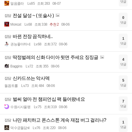
댓글
얼음콜라
Lv.85
조회 283
08-07
전설 달성 ~ ( 또술사 )
잡담
0
댓글
Moncat
Lv.68
조회 338
추천 2
08-06
바뀐 전장 끔직하네..
잡담
1
댓글
권능좋아하네
Lv.68
조회 372
08-06
딱정벌레의 신화 다이아 뒷면 주세요 징징글
잡담
4
댓글
Baggins
Lv.72
조회 355
08-06
신카드쓰는 악사덱
잡담
5
댓글
돌겜트롤
Lv.73
조회 484
08-06
벌써 얼마 전 챔피언십 팩 들어왔네요
잡담
7
댓글
수원시사울팽
Lv.75
조회 319
08-06
나만 패치하고 폰스스톤 계속 재접 버그 걸리나?
잡담
1
댓글
덕수궁돌담st
Lv.76
조회 220
08-06