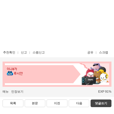
추천확인
신고
스팸신고
공유
스크랩
이니부자
루시안
메뉴
인장보기
EXP 91%
목록
본문
이전
다음
댓글쓰기