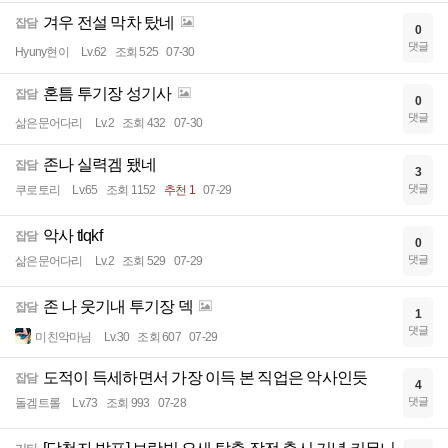
겨우 전설 막차 탔네
잡담
0
댓글
Hyuny현이
Lv.62
조회 525
07-30
혼틈 투기장 성기사
잡담
0
댓글
삶은문어다리
Lv.2
조회 432
07-30
존나 실력겜 됐네
잡담
3
댓글
쿠로토리
Lv.65
조회 1152
추천 1
07-29
악사 tlqkf
잡담
0
댓글
삶은문어다리
Lv.2
조회 529
07-29
존 나 웃기내 투기장 덱
잡담
1
댓글
미친악마님
Lv.30
조회 607
07-29
도적이 득세하면서 가장 이득 본 직업은 악사인듯
잡담
4
댓글
돌겜트롤
Lv.73
조회 993
07-28