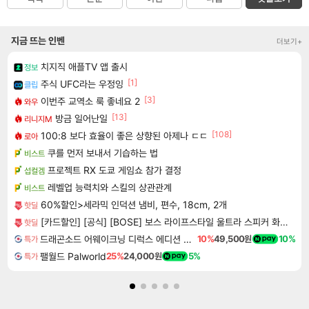
지금 뜨는 인벤
더보기+
치지직 애플TV 앱 출시
정보
[1]
주식 UFC라는 우정잉
클립
[3]
이번주 교역소 룩 좋네요 2
와우
[13]
방금 일어난일
리니지M
[108]
100:8 보다 효율이 좋은 상향된 아제나 ㄷㄷ
로아
쿠를 먼저 보내서 기습하는 법
비스트
프로젝트 RX 도쿄 게임쇼 참가 결정
섭컬겜
레벨업 능력치와 스킬의 상관관계
비스트
60%할인>세라믹 인덕션 냄비, 편수, 18cm, 2개
핫딜
[카드할인] [공식] [BOSE] 보스 라이프스타일 울트라 스피커 화이트
핫딜
드래곤소드 어웨이크닝 디럭스 에디션 DragonSword Awakening Deluxe Edition
10%
49,500원
10%
특가
팰월드 Palworld
25%
24,000원
5%
특가