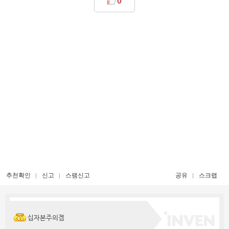
0
추천확인
신고
스팸신고
공유
스크랩
십자본주의겜