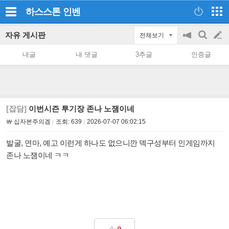
하스스톤
인벤
자유 게시판
전체보기
공
검
글
지
색
내글
내 댓글
3추글
인증글
on/off
쓰
기
[잡담]
이번시즌 투기장 존나 노잼이네
십자본주의겜
조회:
639
2026-07-07 06:02:15
발굴, 연마, 예고 이런게 하나도 없으니깐 덱구성부터 인게임까지
존나 노잼이네 ㅋㅋ