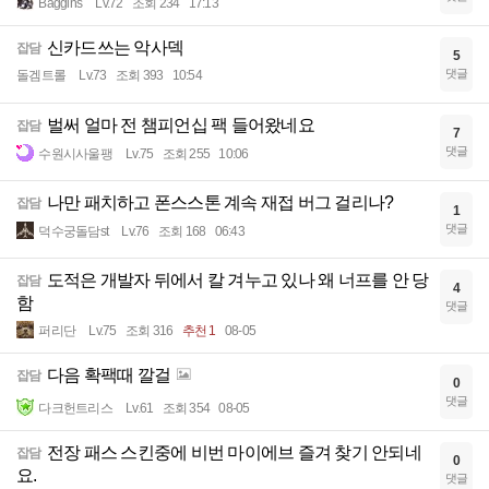
Baggins
Lv.72
조회 234
17:13
신카드쓰는 악사덱
잡담
5
댓글
돌겜트롤
Lv.73
조회 393
10:54
벌써 얼마 전 챔피언십 팩 들어왔네요
잡담
7
댓글
수원시사울팽
Lv.75
조회 255
10:06
나만 패치하고 폰스스톤 계속 재접 버그 걸리나?
잡담
1
댓글
덕수궁돌담st
Lv.76
조회 168
06:43
도적은 개발자 뒤에서 칼 겨누고 있나 왜 너프를 안 당
잡담
4
함
댓글
퍼리단
Lv.75
조회 316
추천 1
08-05
다음 확팩때 깔걸
잡담
0
댓글
다크헌트리스
Lv.61
조회 354
08-05
전장 패스 스킨중에 비번 마이에브 즐겨 찾기 안되네
잡담
0
요.
댓글