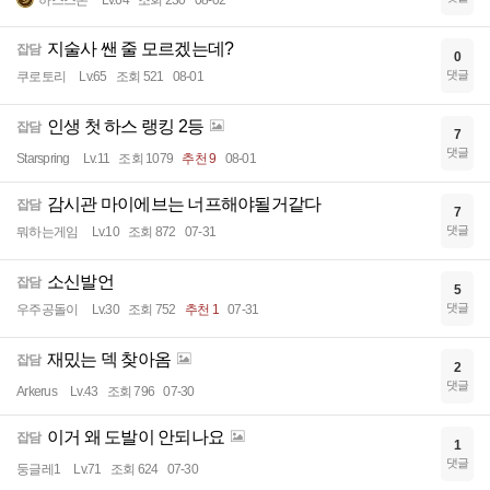
하스스톤
Lv.64
조회 230
08-02
지술사 쌘 줄 모르겠는데?
잡담
0
댓글
쿠로토리
Lv.65
조회 521
08-01
인생 첫 하스 랭킹 2등
잡담
7
댓글
Starspring
Lv.11
조회 1079
추천 9
08-01
감시관 마이에브는 너프해야될거같다
잡담
7
댓글
뭐하는게임
Lv.10
조회 872
07-31
소신발언
잡담
5
댓글
우주공돌이
Lv.30
조회 752
추천 1
07-31
재밌는 덱 찾아옴
잡담
2
댓글
Arkerus
Lv.43
조회 796
07-30
이거 왜 도발이 안되나요
잡담
1
댓글
둥글레1
Lv.71
조회 624
07-30