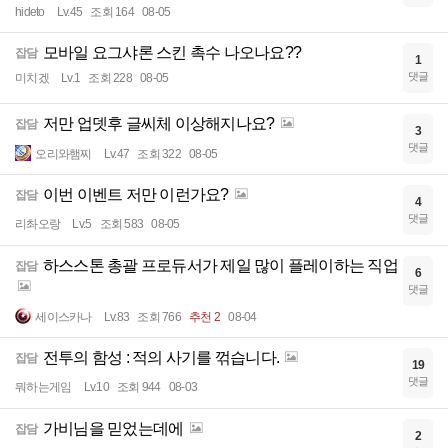
hideto
Lv.45
조회 164
08-05
모바일 요그샤론 스킨 촉수 나오나요??
잡담
1
댓글
미치겠
Lv.1
조회 228
08-05
저만 업뎃후 글씨체 이상해지나요?
잡담
3
댓글
오리와햄찌
Lv.47
조회 322
08-05
이번 이벤트 저만 이런가요?
잡담
4
댓글
리촤오랑
Lv.5
조회 583
08-05
하스스톤 총괄 프로듀서가 제일 많이 플레이하는 직업
잡담
6
댓글
세이스카나
Lv.83
조회 766
추천 2
08-04
전투의 함성 : 적의 사기를 꺾습니다.
잡담
19
댓글
뭐하는게임
Lv.10
조회 944
08-03
가비님을 믿었는데에
잡담
2