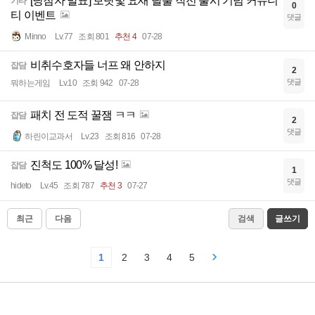
[당첨자 발표] 보랏빛 요새 탈출 작전 출시 기념 커뮤니
기타
0
티 이벤트
댓글
Minno
Lv.77
조회 801
추천 4
07-28
비취수호자들 너프 왜 안하지
잡담
2
댓글
뭐하는게임
Lv.10
조회 942
07-28
패치 전 도적 꿀잼 ㅋㅋ
잡담
2
댓글
하린이교과서
Lv.23
조회 816
07-28
진척도 100% 달성!
잡담
1
댓글
hideto
Lv.45
조회 787
추천 3
07-27
최근
다음
검색
글쓰기
1
2
3
4
5