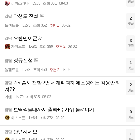
댓글
세이스카나
Lv.83
조회 601
08-03
야생도 전설
잡담
2
댓글
돌겜트롤
Lv.73
조회 352
추천 1
08-02
오랜만이군요
잡담
3
댓글
가이스트
Lv.81
조회 380
추천 2
08-02
정규전설
잡담
1
댓글
돌겜트롤
Lv.73
조회 450
추천 2
08-02
Zee술사 전함 2번 세계파괴자 데스윙에는 적용안되
잡담
2
져??
댓글
러덴
Lv.70
조회 635
08-02
보딱찍을때까지 출첵+주사위 돌려야지
잡담
0
댓글
하스스톤
Lv.64
조회 272
08-02
안녕하세요
잡담
1
댓글