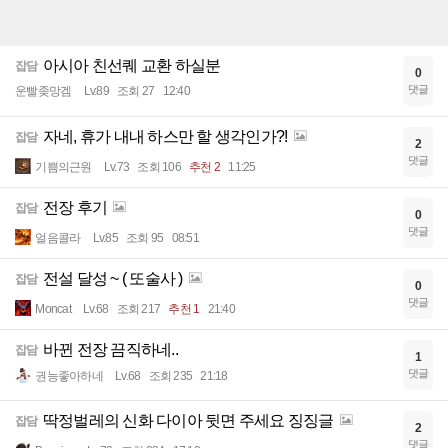
아시아 친선퀘 교환 하실분
잡담
0
댓글
운빨좆망겜
Lv.89
조회 27
12:40
자네, 휴가 내내 하스만 할 생각인가?!
잡담
2
댓글
기쁨의근원
Lv.73
조회 106
추천 2
11:25
전장 후기
잡담
0
댓글
얼음콜라
Lv.85
조회 95
08:51
전설 달성 ~ ( 또술사 )
잡담
0
댓글
Moncat
Lv.68
조회 217
추천 1
21:40
바뀐 전장 끔직하네..
잡담
1
댓글
권능좋아하네
Lv.68
조회 235
21:18
딱정벌레의 신화 다이아 뒷면 주세요 징징글
잡담
2
댓글