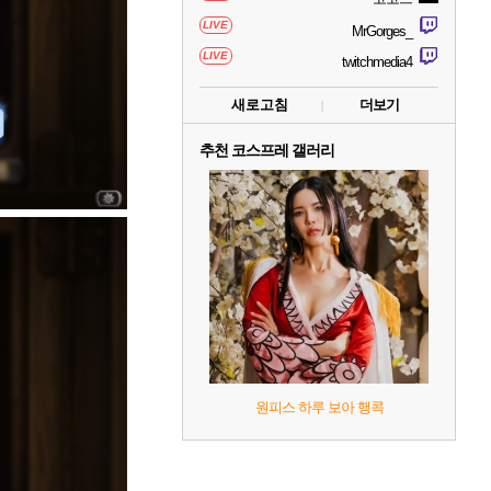
LIVE
MrGorges_
LIVE
twitchmedia4
새로고침
더보기
추천 코스프레 갤러리
원피스 하루 보아 행콕