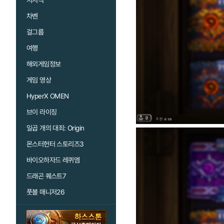
치지직
차벤
걸그룹
여행
해외게임정보
게임 영상
HyperX OMEN
브이 라이징
일곱 개의 대죄: Origin
몬스터헌터 스토리즈3
바이오하자드 레퀴엠
드래곤 퀘스트7
풋볼 매니저26