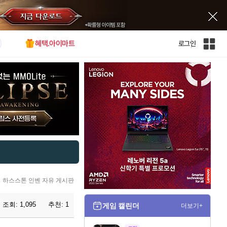
혜택.아이마트
로그인
인
벤
전
체
사
이
트
맵
하스스톤 인벤 자유 게시판
조회:
1,095
추천:
1
게임 캘린더
더보기+