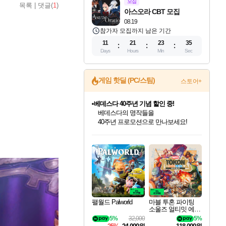
모집
목록
|
댓글(
1
)
아스오라 CBT 모집
08.19
참가자 모집까지 남은 기간
11
21
23
33
Days
Hours
Min
Sec
게임 핫딜 (PC/스팀)
스토어+
베데스다 40주년 기념 할인 중!
베데스다의 명작들을
40주년 프로모션으로 만나보세요!
인벤게임즈 8월 특별 할인!
드래곤소드: 어웨이크닝 입점!
문명 7 특별 할인!
마블 투혼 파이팅 소울즈 정식출시!
귀무자: 검의 길 예약 판매 중!
비스트 오브 리인카네이션 정식 출시!
커세어 코브 출시 기념 할인!
더 렐릭 퍼스트 가디언 정식 출시
캡콤 프렌차이즈 할인 진행 중!
캡콤 일부 상품 상시 할인
스타워즈 은하계 레이서
로블록스 기프트 카드 공식 입점
인기 퍼블리셔 모음!
스팀으로 만나는 드래곤소드!
조선&고려 DLC 출시 예정
마블 히어로 총 출동&화려한 격투!
10% 할인과
게임프릭 신작 IP
해적'섬'을 발전시키자!
설화x하드코어 액션!
몬헌, 바하 등 인기 IP를
몬헌 와일즈 & 드래곤즈 도그마2
인벤게임즈에서 10% 추가 적립
Robux를 가장 안전하고
최대 90% 할인가를 만나보세요!
네이버혜택과 함께 만나보세요!
50%할인&추가 적립까지!
네이버 포인트 혜택까지!
이니&베니 혜택까지!
네이버 혜택가와 함께 예약하세요!
할인&네이버혜택으로 만나보세요!
네이버페이 혜택과 만나보세요!
할인가에 만나보세요!
일부 에디션 상시 할인!
혜택으로 예약 판매 중
편안하게 충전하세요
팰월드 Palworld
마블 투혼 파이팅
소울즈 얼티밋 에디
션 MARVEL Tokon
5%
32,000
5%
Fighting Souls Ultima