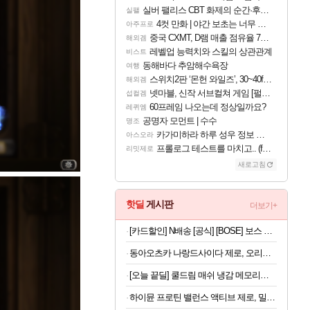
실버 팰리스 CBT 화제의 순간·후기 모음
실팰
4컷 만화 | 야간 보초는 너무 힘들어
아주프로
중국 CXMT, D램 매출 점유율 7%…글로벌 4위로 부상
해외겜
레벨업 능력치와 스킬의 상관관계
비스트
동해바다 추암해수욕장
여행
스위치2판 ‘몬헌 와일즈’, 30~40fps 목표 추정
해외겜
넷마블, 신작 서브컬쳐 게임 [펄 인 블루] 티저 사이트 오픈
섭컬겜
60프레임 나오는데 정상일까요?
레퀴엠
공명자 모먼트 | 수수
명조
카가미하라 하루 성우 정보 및 주요 필모
아스오라
프롤로그 테스트를 마치고.. (feat. 리아)
리밋제로
새로고침
핫딜
게시판
더보기+
[카드할인] N배송 [공식] [BOSE] 보스 울트라 오픈 이어버드 드리프트우드 샌드
동아오츠카 나랑드사이다 제로, 오리지널, 345ml, 24개
[오늘 끝딜] 쿨드림 매쉬 냉감 메모리폼 베개
하이뮨 프로틴 밸런스 액티브 제로, 밀크쉐이크, 250ml, 18개