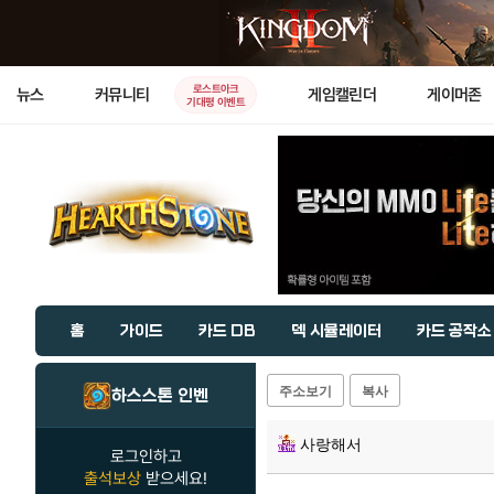
로스트아크
뉴스
커뮤니티
게임캘린더
게이머존
기대평 이벤트
홈
가이드
카드 DB
덱 시뮬레이터
카드 공작소
주소보기
복사
하스스톤 인벤
사랑해서
로그인하고
출석보상
받으세요!