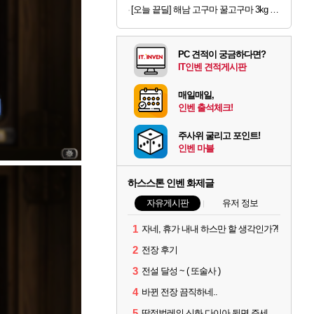
[오늘 끝딜] 해남 고구마 꿀고구마 3kg 5kg 베니하루카 황금 호박고구마
PC 견적이 궁금하다면?
IT인벤 견적게시판
매일매일,
인벤 출석체크!
주사위 굴리고 포인트!
인벤 마블
하스스톤 인벤 화제글
자유게시판
유저 정보
1
자네, 휴가 내내 하스만 할 생각인가?!
2
전장 후기
3
전설 달성 ~ ( 또술사 )
4
바뀐 전장 끔직하네..
5
딱정벌레의 신화 다이아 뒷면 주세요 징징글