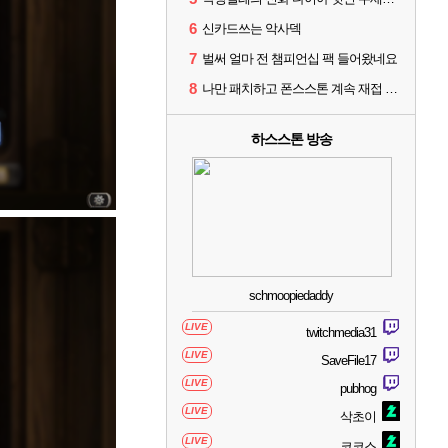
6
신카드쓰는 악사덱
7
벌써 얼마 전 챔피언십 팩 들어왔네요
8
나만 패치하고 폰스스톤 계속 재접 버그 걸리나?
하스스톤 방송
schmoopiedaddy
LIVE
twitchmedia31
LIVE
SaveFile17
LIVE
pubhog
LIVE
삭초이
LIVE
코코스