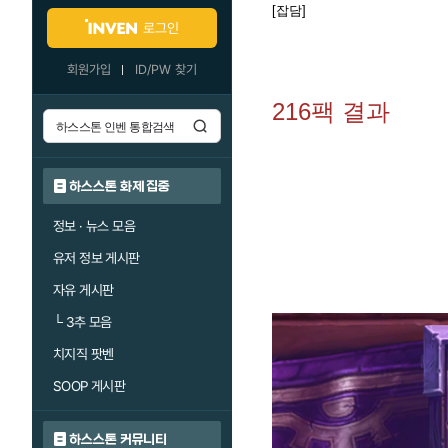
[잡담]
로그인
회원가입
ID/PW 찾기
216팩 결과
하스스톤 화제 집중
정보 · 뉴스 모음
유저 정보 게시판
자유 게시판
└
3추 모음
치지직 팟벤
SOOP 게시판
하스스톤 커뮤니티