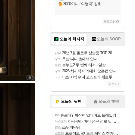
3000이니
·
'여행자' 칭호
새로고침
오늘의 치지직
오늘의 SOOP
26년 7월 팔로우 상승량 TOP 30 - 월간 치지직
잡담
룩삼 니니 초대석 안내
정보
봉누도2 두 번째 티저 - 일상
클립
2026 치지직 이리대회 오픈컵 안내
정보
초ㅇㅎ) 수녀 코스프레 제로투
ㅗㅜㅑ
더보기+
오늘의 팟벤
오늘의 핫벤
슈로대Y 확장팩 업데이트 트레일러
PV
아사쿠라 마이 성우 정보 및 주요 필모
아스오라
스누피냥님
명조
프로젝트 RX 도쿄 게임쇼 참가 결정
섭컬겜