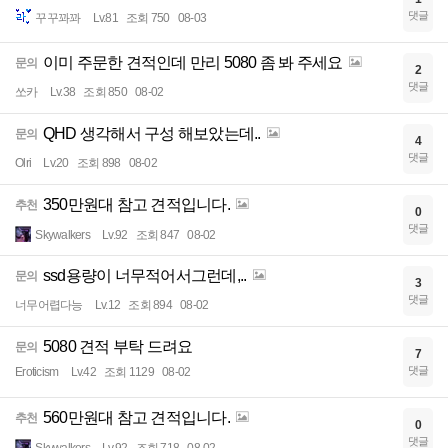
댓글
꾸꾸꽈꽈
Lv.81
조회 750
08-03
이미 주문한 견적인데 만리 5080 좀 봐 주세요
문의
2
댓글
쏘카
Lv.38
조회 850
08-02
QHD 생각해서 구성 해보았는데..
문의
4
댓글
Olri
Lv.20
조회 898
08-02
350만원대 참고 견적입니다.
추천
0
댓글
Skywalkers
Lv.92
조회 847
08-02
ssd용량이 너무적어서그런데,..
문의
3
댓글
너무어렵다능
Lv.12
조회 894
08-02
5080 견적 부탁 드려요
문의
7
댓글
Eroticism
Lv.42
조회 1129
08-02
560만원대 참고 견적입니다.
추천
0
댓글
Skywalkers
Lv.92
조회 718
08-02