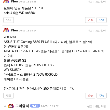
Pleo
26-05-13 18:48
신고
|
공감 확인
보드에 맞는 제품은 SK P31
pcie 4.0은 WD sn850x
답글
0
0
Pleo
26-05-13 18:54
신고
|
공감 확인
7800x3d
ASUS TUF Gaming B850-PLUS II (와이파이, 블루투스 필요하
면 WIFI7 붙은거)
ADATA DDR5-5600 CL46 또는 에센코어 클레브 DDR5-5600 CL46 16기
가 2개
딥쿨 AG620 G2
조택 RTX5060 또는 RTX5060TI 8G
WD SN850X
마이크로닉스 클래식2 750W 80GOLD
데이븐 D7 세븐펜
컴x존에서 견적 담아보시면 250 근처로 나옵니다.
답글
0
0
그리즐리
26-05-13 19:52
신고
|
공감 확인