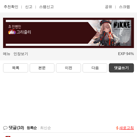
추천확인
신고
스팸신고
공유
스크랩
초 인벤인
그리즐리
메뉴
인장보기
EXP 94%
목록
본문
이전
다음
댓글쓰기
댓글
(10)
등록순
|
최신순
새로고침