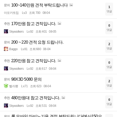
100~140만원 견적 부탁드립니다
문의
1
댓글
아포카토칩
Lv.3
조회 700
08-04
170만원 참고 견적입니다.
추천
0
댓글
Skywalkers
Lv.92
조회 401
08-05
200 ~ 220 견적 요청 드립니다.
문의
2
댓글
Baggo
Lv.81
조회 680
08-04
220만원 참고 견적입니다.
추천
0
댓글
Skywalkers
Lv.92
조회 617
08-04
98X3D 5080 문의
문의
2
댓글
삘라뽕
Lv.71
조회 623
08-04
480만원대 참고 견적입니다.
추천
0
댓글
Skywalkers
Lv.92
조회 531
08-04
롤,모바일 마비노기용 견적 부탁드립니다(예산150으
문의