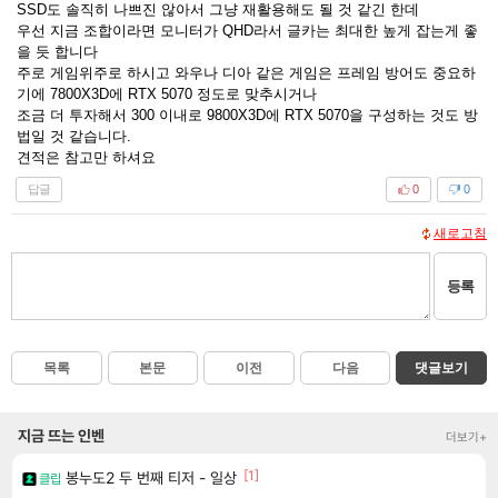
SSD도 솔직히 나쁘진 않아서 그냥 재활용해도 될 것 같긴 한데
우선 지금 조합이라면 모니터가 QHD라서 글카는 최대한 높게 잡는게 좋
을 듯 합니다
주로 게임위주로 하시고 와우나 디아 같은 게임은 프레임 방어도 중요하
기에 7800X3D에 RTX 5070 정도로 맞추시거나
조금 더 투자해서 300 이내로 9800X3D에 RTX 5070을 구성하는 것도 방
법일 것 같습니다.
견적은 참고만 하셔요
답글
0
0
새로고침
등록
목록
본문
이전
다음
댓글보기
지금 뜨는 인벤
더보기+
[1]
봉누도2 두 번째 티저 - 일상
클립