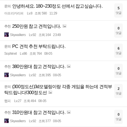
안녕하세요. 180~230정도 선에서 잡고싶습니다.
문의
5
댓글
아프리카리퍼
Lv.8
조회 590
11:29
250만원 참고 견적입니다.
추천
0
댓글
Skywalkers
Lv.92
조회 164
23:49
PC 견적 추천 부탁드립니다.
문의
6
댓글
Sophinet
Lv.86
조회 764
08-05
380만원대 참고 견적입니다.
추천
0
댓글
Skywalkers
Lv.92
조회 395
08-05
(300정도선)3d모델링이랑 각종 게임을 하는데 견적부
문의
2
탁드립니다!300정도선
댓글
햅피
Lv.27
조회 494
08-05
310만원대 참고 견적입니다.
추천
0
댓글
Skywalkers
Lv.92
조회 377
08-05