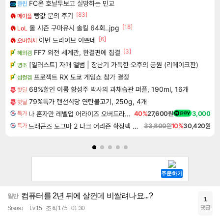
FC온 호날두보고 실망하는 민교
클립
[83]
빵값 문의 후기
메이플
[18]
올 시즌 구마유시 솔킬 64회..jpg
LoL
[6]
이번 드라이브 이쁘네
오버워치
[3]
FF7 외전 세계관, 완결편에 집결
해외겜
[일러스트] 자매 앨범 | 장난기 가득한 오후의 공원 (리메이크판)
명조
프로젝트 RX 도쿄 게임쇼 참가 결정
섭컬겜
68%할인 이롬 황성주 박사의 과채습관 퍼플, 190ml, 16개
핫딜
79%특가 랜선식당 연탄불고기, 250g, 4개
핫딜
나 혼자만 레벨업 어라이즈 오버드라이브 Solo Leveling Arise
40%
27,600원
3,000
특가
드래곤즈 도그마 2 다크 어리즌 확장팩 예약구매 Dragon's Dogma 2 Dark Arisen Expansion DLC
33,800원
10%
30,420원
특가
컴퓨터를 2년 뒤에 살껀데 비쌀려나요...?
일반
1
댓글
Sisoso
Lv.15
조회 175
01:30