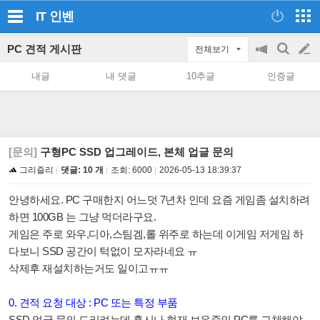
IT
인벤
PC 견적 게시판
전체보기
공
검
글
지
색
내글
내 댓글
10추글
인증글
on/off
쓰
기
[문의]
구형PC SSD 업그레이드, 본체 업글 문의
그리즐리
댓글: 10 개
조회:
6000
2026-05-13 18:39:37
안녕하세요. PC 구매한지 어느덧 7년차 인데 요즘 게임좀 설치하려
하면 100GB 는 그냥 먹더라구요.
게임은 주로 와우,디아,스팀겜,롤 위주로 하는데 이게임 저게임 하
다보니 SSD 공간이 턱없이 모자라네요 ㅠ
삭제후 재설치하는거도 일이고ㅠㅠ
0. 견적 요청 대상 : PC 또는 특정 부품
SSD 업글 문의 드리려는데 혹시나 현재 보유중인 PC를 교체해야