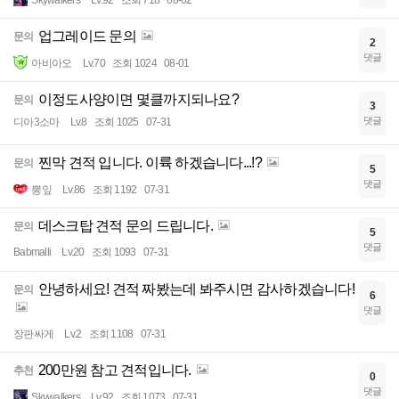
업그레이드 문의
문의
2
댓글
아비아오
Lv.70
조회 1024
08-01
이정도사양이면 몇클까지되나요?
문의
3
댓글
디아3소마
Lv.8
조회 1025
07-31
찐막 견적 입니다. 이륙 하겠습니다...!?
문의
5
댓글
뽕잎
Lv.86
조회 1192
07-31
데스크탑 견적 문의 드립니다.
문의
5
댓글
Babmalli
Lv.20
조회 1093
07-31
안녕하세요! 견적 짜봤는데 봐주시면 감사하겠습니다!
문의
6
댓글
장판싸게
Lv.2
조회 1108
07-31
200만원 참고 견적입니다.
추천
0
댓글
Skywalkers
Lv.92
조회 1073
07-31