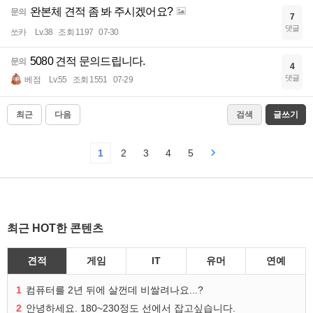
완본체 견적 좀 봐 주시겠어요?
문의
7
댓글
쏘카
Lv.38
조회 1197
07-30
5080 견적 문의드립니다.
문의
4
댓글
베점
Lv.55
조회 1551
07-29
최근
다음
검색
글쓰기
1
2
3
4
5
최근 HOT한 콘텐츠
견적
게임
IT
유머
연예
1
컴퓨터를 2년 뒤에 살껀데 비쌀려나요...?
2
안녕하세요. 180~230정도 선에서 잡고싶습니다.