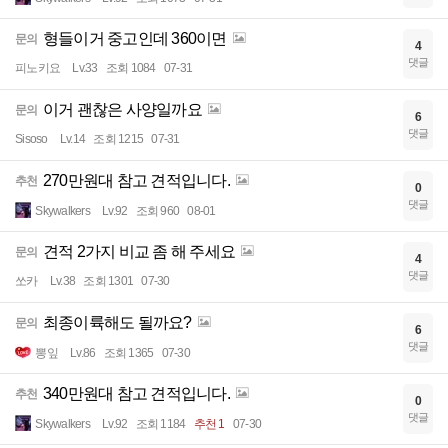
형들이거 중고인데 360이면
문의
4
댓글
피노키요
Lv.33
조회 1084
07-31
이거 괜찮은 사양일까요
문의
6
댓글
Sisoso
Lv.14
조회 1215
07-31
270만원대 참고 견적입니다.
추천
0
댓글
Skywalkers
Lv.92
조회 960
08-01
견적 2가지 비교 좀 해 주세요
문의
4
댓글
쏘카
Lv.38
조회 1301
07-30
최종이륙해도 될까요?
문의
6
댓글
뽕잎
Lv.86
조회 1365
07-30
340만원대 참고 견적입니다.
추천
0
댓글
Skywalkers
Lv.92
조회 1184
추천 1
07-30