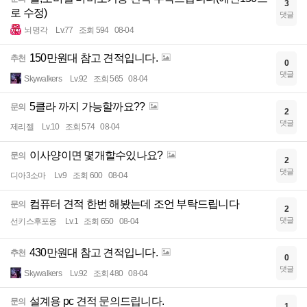
3
로 수정)
댓글
뇌명각
Lv.77
조회 594
08-04
150만원대 참고 견적입니다.
추천
0
댓글
Skywalkers
Lv.92
조회 565
08-04
5클라 까지 가능할까요??
문의
2
댓글
제리젤
Lv.10
조회 574
08-04
이사양이면 몇개할수있나요?
문의
2
댓글
디아3소마
Lv.9
조회 600
08-04
컴퓨터 견적 한번 해봤는데 조언 부탁드립니다
문의
2
댓글
선키스후포옹
Lv.1
조회 650
08-04
430만원대 참고 견적입니다.
추천
0
댓글
Skywalkers
Lv.92
조회 480
08-04
설계용 pc 견적 문의드립니다.
문의
1