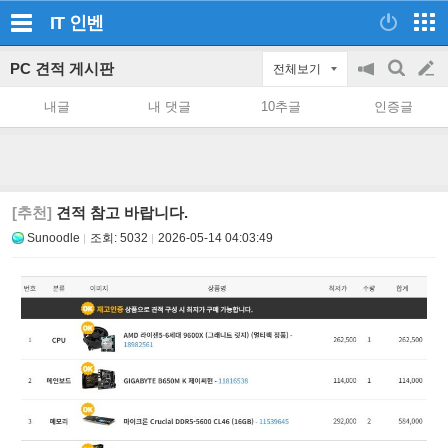
IT
인벤
PC 견적 게시판
전체보기
공
검
글
지
색
내글
내 댓글
10추글
인증글
on/off
쓰
기
[추천]
견적 참고 바랍니다.
Sunoodle
조회:
5032
2026-05-14 04:03:49