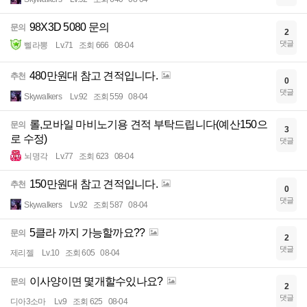
98X3D 5080 문의
문의
2
댓글
삘라뽕
Lv.71
조회 666
08-04
480만원대 참고 견적입니다.
추천
0
댓글
Skywalkers
Lv.92
조회 559
08-04
롤,모바일 마비노기용 견적 부탁드립니다(예산150으
문의
3
로 수정)
댓글
뇌명각
Lv.77
조회 623
08-04
150만원대 참고 견적입니다.
추천
0
댓글
Skywalkers
Lv.92
조회 587
08-04
5클라 까지 가능할까요??
문의
2
댓글
제리젤
Lv.10
조회 605
08-04
이사양이면 몇개할수있나요?
문의
2
댓글
디아3소마
Lv.9
조회 625
08-04