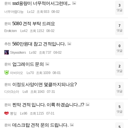
ssd용량이 너무적어서그런데,..
문의
3
댓글
너무어렵다능
Lv.12
조회 933
08-02
5080 견적 부탁 드려요
문의
7
댓글
Eroticism
Lv.42
조회 1152
08-02
560만원대 참고 견적입니다.
추천
0
댓글
Skywalkers
Lv.92
조회 737
08-02
업그레이드 문의
문의
2
댓글
아비아오
Lv.70
조회 1039
08-01
이정도사양이면 몇클까지되나요?
문의
3
댓글
디아3소마
Lv.8
조회 1043
07-31
찐막 견적 입니다. 이륙 하겠습니다...!?
문의
5
댓글
뽕잎
Lv.86
조회 1215
07-31
데스크탑 견적 문의 드립니다.
문의
5