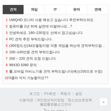
견적
게임
IT
유머
연예
1
UWQHD 모니터 사용 해보고 싶습니다 추천부탁드려요
2
컴퓨터를 2년 뒤에 살껀데 비쌀려나요...?
3
안녕하세요. 180~230정도 선에서 잡고싶습니다.
4
PC 견적 추천 부탁드립니다.
5
(300정도선)3d모델링이랑 각종 게임을 하는데 견적부탁드립니다!300정도선
6
100~140만원 견적 부탁드립니다
7
200 ~ 220 견적 요청 드립니다.
8
98X3D 5080 문의
9
롤,모바일 마비노기용 견적 부탁드립니다(예산150으로 수정)
10
5클라 까지 가능할까요??
로그인
PC화면
퀵링크
설정
청소년보호정책
이용약관
개인정보처리방침
▲
불법촬영물신고안내
(주)