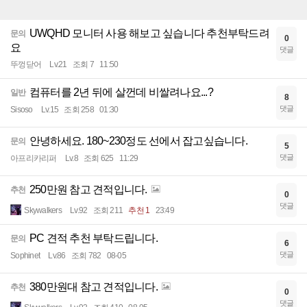
UWQHD 모니터 사용 해보고 싶습니다 추천부탁드려
문의
0
요
댓글
뚜껑닫어
Lv.21
조회 7
11:50
컴퓨터를 2년 뒤에 살껀데 비쌀려나요...?
일반
8
댓글
Sisoso
Lv.15
조회 258
01:30
안녕하세요. 180~230정도 선에서 잡고싶습니다.
문의
5
댓글
아프리카리퍼
Lv.8
조회 625
11:29
250만원 참고 견적입니다.
추천
0
댓글
Skywalkers
Lv.92
조회 211
추천 1
23:49
PC 견적 추천 부탁드립니다.
문의
6
댓글
Sophinet
Lv.86
조회 782
08-05
380만원대 참고 견적입니다.
추천
0
댓글