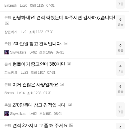
댓글
Babmalli
Lv.20
조회 1115
07-31
안녕하세요! 견적 짜봤는데 봐주시면 감사하겠습니다!
문의
6
댓글
장판싸게
Lv.2
조회 1132
07-31
200만원 참고 견적입니다.
추천
0
댓글
Skywalkers
Lv.92
조회 1099
07-31
형들이거 중고인데 360이면
문의
4
댓글
피노키요
Lv.33
조회 1107
07-31
이거 괜찮은 사양일까요
문의
6
댓글
Sisoso
Lv.14
조회 1233
07-31
270만원대 참고 견적입니다.
추천
0
댓글
Skywalkers
Lv.92
조회 981
08-01
견적 2가지 비교 좀 해 주세요
문의
4