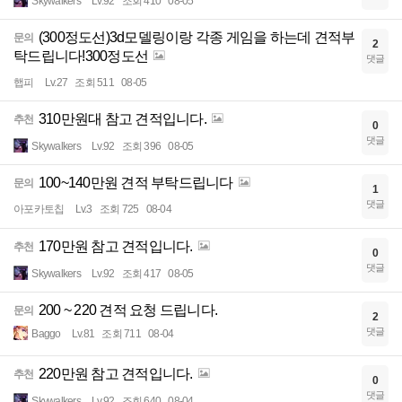
Skywalkers
Lv.92
조회 410
08-05
(300정도선)3d모델링이랑 각종 게임을 하는데 견적부
문의
2
탁드립니다!300정도선
댓글
햅피
Lv.27
조회 511
08-05
310만원대 참고 견적입니다.
추천
0
댓글
Skywalkers
Lv.92
조회 396
08-05
100~140만원 견적 부탁드립니다
문의
1
댓글
아포카토칩
Lv.3
조회 725
08-04
170만원 참고 견적입니다.
추천
0
댓글
Skywalkers
Lv.92
조회 417
08-05
200 ~ 220 견적 요청 드립니다.
문의
2
댓글
Baggo
Lv.81
조회 711
08-04
220만원 참고 견적입니다.
추천
0
댓글
Skywalkers
Lv.92
조회 640
08-04