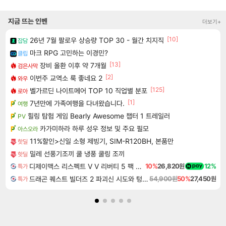
지금 뜨는 인벤
더보기+
[10]
26년 7월 팔로우 상승량 TOP 30 - 월간 치지직
잡담
마크 RPG 고민하는 이경민?
클립
[13]
장비 올환 이후 약 7개월
검은사막
[2]
이번주 교역소 룩 좋네요 2
와우
[125]
벨가르딘 나이트메어 TOP 10 직업별 분포
로아
[1]
7년만에 가족여행을 다녀왔습니다.
여행
힐링 탐험 게임 Bearly Awesome 챕터 1 트레일러
PV
카가미하라 하루 성우 정보 및 주요 필모
아스오라
11%할인>신일 소형 제빙기, SIM-R120BH, 본품만
핫딜
밀레 선풍기조끼 쿨 냉풍 쿨링 조끼
핫딜
디제이맥스 리스펙트 V V 리버티 5 팩 DJMAX RESPECT V V Liberty 5 Pack DLC
10%
26,820원
12%
특가
드래곤 퀘스트 빌더즈 2 파괴신 시도와 텅 빈 섬 Dragon Quest Builders 2
54,900원
50%
27,450원
특가