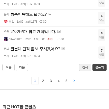
댓글
쏘카
Lv.38
조회 1312
07-30
최종이륙해도 될까요?
문의
6
댓글
뽕잎
Lv.86
조회 1378
07-30
340만원대 참고 견적입니다.
추천
0
댓글
Skywalkers
Lv.92
조회 1202
추천 1
07-30
완본체 견적 좀 봐 주시겠어요?
문의
7
댓글
쏘카
Lv.38
조회 1221
07-30
최근
다음
검색
글쓰기
1
2
3
4
5
최근 HOT한 콘텐츠