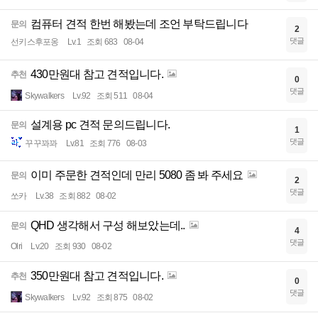
컴퓨터 견적 한번 해봤는데 조언 부탁드립니다
문의
2
댓글
선키스후포옹
Lv.1
조회 683
08-04
430만원대 참고 견적입니다.
추천
0
댓글
Skywalkers
Lv.92
조회 511
08-04
설계용 pc 견적 문의드립니다.
문의
1
댓글
꾸꾸꽈꽈
Lv.81
조회 776
08-03
이미 주문한 견적인데 만리 5080 좀 봐 주세요
문의
2
댓글
쏘카
Lv.38
조회 882
08-02
QHD 생각해서 구성 해보았는데..
문의
4
댓글
Olri
Lv.20
조회 930
08-02
350만원대 참고 견적입니다.
추천
0
댓글
Skywalkers
Lv.92
조회 875
08-02