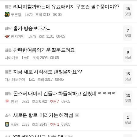
리니지할까하는데 유료패키지 무조건 필수품이야??
질문
18
댓글
푸른당
Lv.70
조회 3113
08-05
홍가 방송보다가...
잡담
7
댓글
민지아방
Lv.79
조회 3131
08-05
찬란한여름의기운 질문드려요
질문
9
댓글
나야개코
Lv.41
조회 2895
08-05
지금 새로 시작해도 괜찮을까요??
질문
15
댓글
다시해보까여
Lv.1
조회 3317
08-05
몬스터 대미지 건들다 화들짝하고 걸렸네 ㅋㅋㅋㅋ
잡담
13
댓글
진천
Lv.81
조회 6762
추천 7
08-05
새로운 항로, 미리가는 해적섬
소식
1
댓글
Harv
Lv.88
조회 2843
추천 1
08-05
8월 5일(수) 신규 상품 안내