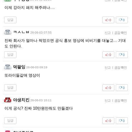
이제 강아지 패치 해주려나....
답글
0
0
ㅋㅅㄴㅂ
26-06-03 07:55
신고
|
공감 확인
진짜 회사가 얼마나 썩었으면 공식 홍보 영상에 비비기를 대놓고... 기대
도 안된다.
답글
0
0
덕팔잉
26-06-03 09:19
신고
|
공감 확인
또라이들같애 영상이
답글
0
0
야생치킨
26-06-03 10:11
신고
|
공감 확인
이게 공식? 진짜 10만원만줘도 만들겠다
답글
0
0