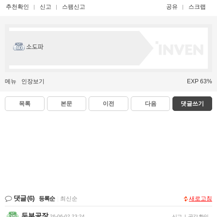
추천확인
신고
스팸신고
공유
스크랩
소도파
메뉴
인장보기
EXP 63%
목록
본문
이전
다음
댓글쓰기
댓글
(6)
등록순
|
최신순
새로고침
두부공장
26-06-02 23:24
신고
|
공감 확인