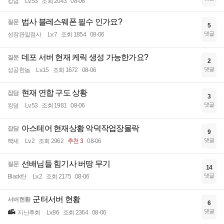
킹덤
Lv.53
조회 2043
08-06
법사 블레스웨폰 필수 인가요?
질문
5
댓글
성장판일점사
Lv.7
조회 1854
08-06
데포 서버 현재 케릭 생성 가능한가요?
질문
2
댓글
성공한놈
Lv.15
조회 1672
08-06
현재 연합 구도 상황
잡담
3
댓글
킹덤
Lv.53
조회 1981
08-06
아스테어 현재상황 악덕작업장몰락
잡담
9
댓글
빡세
Lv.2
조회 2962
추천 3
08-06
선배님들 힘기사 버땅 무기
질문
14
댓글
Black탄
Lv.2
조회 2175
08-06
군터서버 현황
서버현황
6
댓글
지난후회
Lv.86
조회 2364
08-06