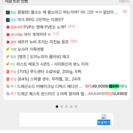
지금 뜨는 인벤
더보기+
[8]
풍월량) 물소는 왜 물소라고 하는거야? 아! 그만 ㅋㅋ 알았어 ㅋㅋ
클립
마크 RPG 고민하는 이경민?
클립
[40]
PVP는 명예 PVE는 노역?
검은사막
[12]
야이 개개끼야 ㅠ
리니지M
[56]
세르카 뉴비 조지는 미친놈 등장
로아
오사카 가족여행
여행
[명조 | 도미노피자 콜라보] 예고
명조
라스트 에포크 시즌5 - 서리화신의 분노 티저
PV
[70%] 푸드센터 소갈비살, 200g, 5팩
핫딜
[64%] 스파클 생수, 무라벨, 2L, 24개
핫딜
드래곤소드 어웨이크닝 디럭스 에디션 DragonSword Awakening Deluxe Edition
10%
49,500원
10%
특가
드래곤 퀘스트 몬스터즈 3 마족 왕자와 엘프의 여행 Dragon Quest Monsters The Dark Prince
49,800원
75%
12,450원
특가