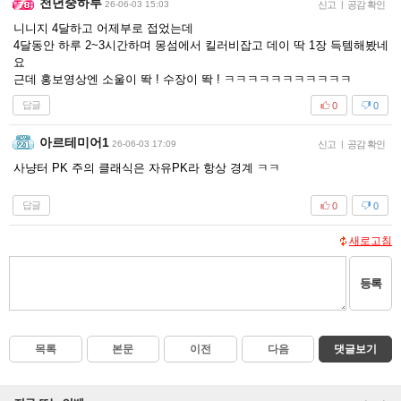
천년중하루
26-06-03 15:03
신고
|
공감 확인
니니지 4달하고 어제부로 접었는데
4달동안 하루 2~3시간하며 몽섬에서 킬러비잡고 데이 딱 1장 득템해봤네
요
근데 홍보영상엔 소울이 똭 ! 수장이 똭 ! ㅋㅋㅋㅋㅋㅋㅋㅋㅋㅋㅋ
답글
0
0
아르테미어1
26-06-03 17:09
신고
|
공감 확인
사냥터 PK 주의 클래식은 자유PK라 항상 경계 ㅋㅋ
답글
0
0
새로고침
등록
목록
본문
이전
다음
댓글보기