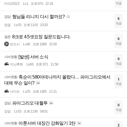
댓글
마석23222
Lv.1
조회 976
22:16
형님들 리니지 다시 할까요?
잡담
6
댓글
킹덤
Lv.53
조회 1103
20:33
8크로 4.5셋요정 질문드립니다.
질문
6
댓글
반드시
Lv.40
조회 1069
15:50
[발센] 서버 소식
서버현황
0
댓글
지난후회
Lv.86
조회 971
11:58
축순이 580아데나까지 올랐다… 파아그리오에서
서버현황
1
대체 무슨 일이?
댓글
샤이쓰
Lv.25
조회 1305
11:21
파아그리오 대혈투
잡담
0
댓글
킹덤
Lv.53
조회 1185
06:01
아툰서버 대장간 강화일기 1탄
서버현황
2