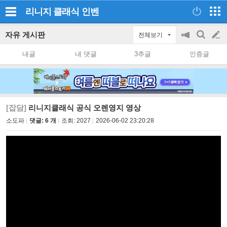
리니지 클래식
인벤
자유 게시판
전체보기
공
검
글
지
색
내글
내 댓글
3추글
인증글
on/off
쓰
기
[잡담]
리니지클래식 공식 오렌영지 영상
소도파
댓글: 6 개
조회:
2027
2026-06-02 23:20:28