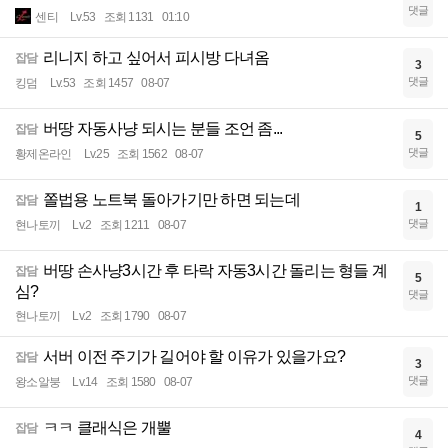
댓글
센티
Lv.53
조회 1131
01:10
리니지 하고 싶어서 피시방 다녀옴
잡담
3
댓글
킹덤
Lv.53
조회 1457
08-07
버땅 자동사냥 되시는 분들 조언 좀...
잡담
5
댓글
황제온라인
Lv.25
조회 1562
08-07
쫄법용 노트북 돌아가기만 하면 되는데
잡담
1
댓글
현나토끼
Lv.2
조회 1211
08-07
버땅 손사냥3시간 후 타락 자동3시간 돌리는 형들 계
잡담
5
심?
댓글
현나토끼
Lv.2
조회 1790
08-07
서버 이전 주기가 길어야 할 이유가 있을가요?
잡담
3
댓글
왕소알붕
Lv.14
조회 1580
08-07
ㅋㅋ 클래식은 개뿔
잡담
4