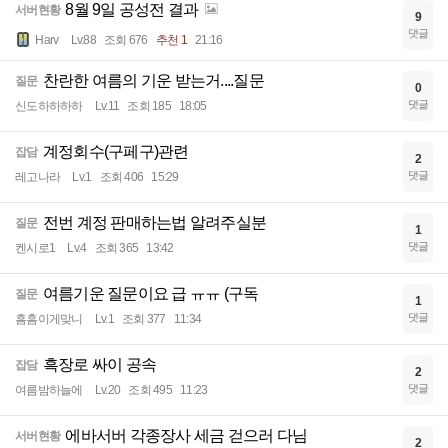
8월 9일 공성전 결과
서버현황
9
댓글
Harv
Lv.88
조회 676
추천 1
21:16
찬란한 여름의 기운 받는거....질문
질문
0
댓글
신도하하하하
Lv.11
조회 185
18:05
계정회수(구페구)관련
잡담
2
댓글
레고나라
Lv.1
조회 406
15:29
전번 계정 판매하는법 알려주실분
질문
1
댓글
켄시로1
Lv.4
조회 365
13:42
여름기운 질문이요 급 ㅠㅠ (구독
질문
1
댓글
흠흠이게맞니
Lv.1
조회 377
11:34
흑장로 싸이 공속
잡담
2
댓글
여름밤하늘에
Lv.20
조회 495
11:23
에바서버 각종장사 세금 걷으러 다님
서버현황
2