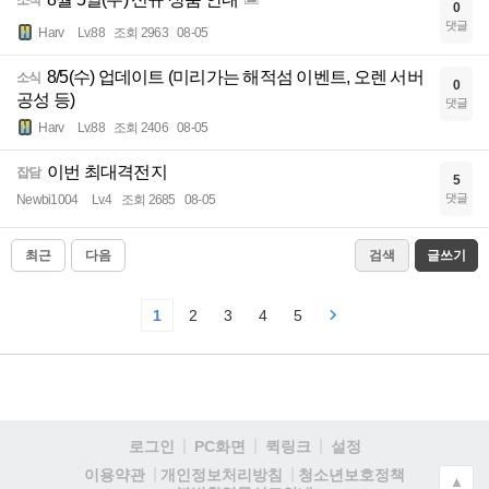
소식
0
댓글
Harv
Lv.88
조회 2963
08-05
8/5(수) 업데이트 (미리가는 해적섬 이벤트, 오렌 서버
소식
0
공성 등)
댓글
Harv
Lv.88
조회 2406
08-05
이번 최대격전지
잡담
5
댓글
Newbi1004
Lv.4
조회 2685
08-05
최근
다음
검색
글쓰기
1
2
3
4
5
로그인
PC화면
퀵링크
설정
청소년보호정책
이용약관
개인정보처리방침
▲