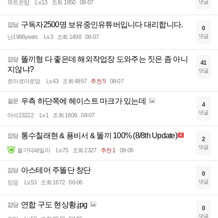
댓글
뮤트온탑
Lv.13
조회 1950
08-07
구독자2500명 보유중인유튜버입니다 대리합니다.
잡담
0
댓글
난1986years
Lv.3
조회 1498
08-07
똘끼형 다 좋은데 해외작업장 도와주는 짓은 좀 아니
잡담
41
지않냐?
댓글
로아로아로앜
Lv.43
조회 4857
추천 5
08-07
우측 하단쪽에 헤이스트 마크가 있는데
질문
4
댓글
마석23222
Lv.1
조회 1809
08-07
통수칠래현 & 푱비서 & 똘끼 100% (8/8th Update)
잡담
2
댓글
왈가닥패밀리
Lv.75
조회 2327
추천 1
08-06
아스테어 주똘단 창단
잡담
0
댓글
킹덤
Lv.53
조회 1672
08-06
연합 구도 현상황.jpg
잡담
0
댓글