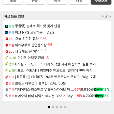
목록
본문
이전
다음
댓글보기
지금 뜨는 인벤
더보기+
풍월량) 놀래서 헤드셋 벗어 던짐
클립
마크 RPG 고민하는 이경민?
클립
[14]
오늘 티한전 요약
LoL
[5]
이케부쿠로 팝업행사장
이환
[32]
t1 3세트 진 이유
LoL
[1]
귀여운 아일릿 원희
걸그룹
6개월 기다렸다… 드디어 도착한 치사 메신저백! 실물 후기
명조
포트나이트에서 명일방주 엔드필드 [펠리카] 판매 예정
섭컬겜
[하루특가] 신선함을 그대로 엘로우믹스 샐러드, 80g, 7팩
핫딜
블렌드 하루견과 블랙빈, 20g, 50봉
핫딜
디제이맥스 리스펙트 V 블루아카이브 팩 DJMAX RESPECT V Blue Archive Pack DLC
65%
6,930원
12%
특가
바이오닉 베이 디럭스 에디션 Bionic Bay Deluxe Edition
75%
6,700원
5%
특가