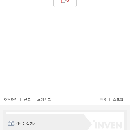
0
추천확인
신고
스팸신고
공유
스크랩
리퍼는실험체