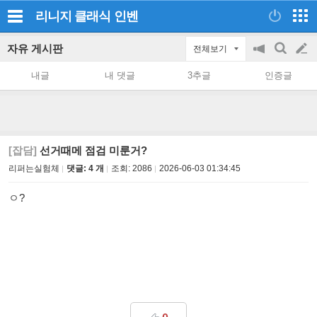
리니지 클래식
인벤
자유 게시판
전체보기
공
검
글
지
색
내글
내 댓글
3추글
인증글
on/off
쓰
기
[잡담]
선거때메 점검 미룬거?
리퍼는실험체
댓글: 4 개
조회:
2086
2026-06-03 01:34:45
ㅇ?