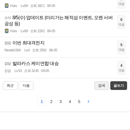
댓글
Harv
Lv.88
조회 2821
08-05
8/5(수) 업데이트 (미리가는 해적섬 이벤트, 오렌 서버
소식
0
공성 등)
댓글
Harv
Lv.88
조회 2282
08-05
이번 최대격전지
잡담
5
댓글
Newbi1004
Lv.4
조회 2562
08-05
발라카스 케이연합 대승
잡담
4
댓글
킹덤
Lv.53
조회 3245
08-05
최근
다음
검색
글쓰기
1
2
3
4
5