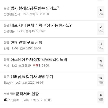
법사 블레스웨폰 필수 인가요?
질문
5
댓글
성장판일점사
Lv.7
조회 1712
08-06
데포 서버 현재 케릭 생성 가능한가요?
질문
2
댓글
성공한놈
Lv.15
조회 1550
08-06
현재 연합 구도 상황
잡담
3
댓글
킹덤
Lv.53
조회 1854
08-06
아스테어 현재상황 악덕작업장몰락
잡담
9
댓글
빡세
Lv.2
조회 2810
추천 3
08-06
선배님들 힘기사 버땅 무기
질문
12
댓글
Black탄
Lv.2
조회 2029
08-06
군터서버 현황
서버현황
6
댓글
지난후회
Lv.86
조회 2217
08-06