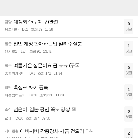
계정회수(구페구)관련
잡담
0
댓글
레고나라
Lv.1
조회 13
15:29
전번 계정 판매하는법 알려주실분
질문
1
댓글
켄시로1
Lv.4
조회 91
13:42
여름기운 질문이요 급 ㅠㅠ (구독
질문
0
댓글
흠흠이게맞니
Lv.1
조회 172
11:34
흑장로 싸이 공속
잡담
1
댓글
여름밤하늘에
Lv.20
조회 236
11:23
권은비, 일본 공연 꼭노 영상
소식
0
댓글
Zqisj
Lv.10
조회 197
09:50
에바서버 각종장사 세금 걷으러 다님
서버현황
2