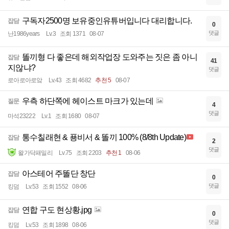
구독자2500명 보유중인유튜버입니다 대리합니다.
잡담
0
댓글
난1986years
Lv.3
조회 1371
08-07
똘끼형 다 좋은데 해외작업장 도와주는 짓은 좀 아니
잡담
41
지않냐?
댓글
로아로아로앜
Lv.43
조회 4682
추천 5
08-07
우측 하단쪽에 헤이스트 마크가 있는데
질문
4
댓글
마석23222
Lv.1
조회 1680
08-07
통수칠래현 & 푱비서 & 똘끼 100% (8/8th Update)
잡담
2
댓글
왈가닥패밀리
Lv.75
조회 2203
추천 1
08-06
아스테어 주똘단 창단
잡담
0
댓글
킹덤
Lv.53
조회 1552
08-06
연합 구도 현상황.jpg
잡담
0
댓글
킹덤
Lv.53
조회 1898
08-06