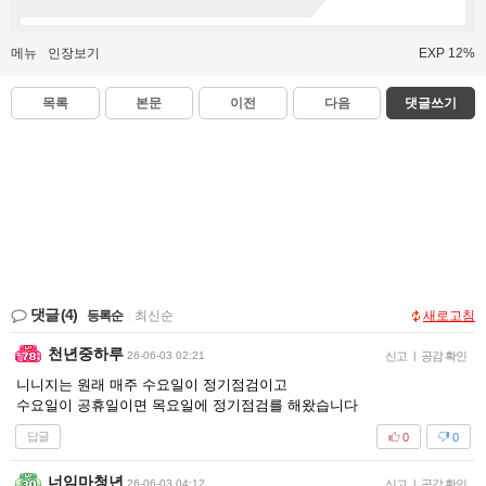
메뉴
인장보기
EXP 12%
목록
본문
이전
다음
댓글쓰기
댓글
(4)
등록순
|
최신순
새로고침
천년중하루
26-06-03 02:21
신고
|
공감 확인
니니지는 원래 매주 수요일이 정기점검이고
수요일이 공휴일이면 목요일에 정기점검를 해왔습니다
답글
0
0
너임마청년
26-06-03 04:12
신고
|
공감 확인