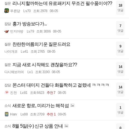
리니지할까하는데 유료패키지 무조건 필수품이야??
질문
18
댓글
푸른당
Lv.70
조회 2978
08-05
홍가 방송보다가...
잡담
7
댓글
민지아방
Lv.79
조회 3006
08-05
찬란한여름의기운 질문드려요
질문
9
댓글
나야개코
Lv.41
조회 2765
08-05
지금 새로 시작해도 괜찮을까요??
질문
14
댓글
다시해보까여
Lv.1
조회 3190
08-05
몬스터 대미지 건들다 화들짝하고 걸렸네 ㅋㅋㅋㅋ
잡담
14
댓글
진천
Lv.81
조회 6623
추천 7
08-05
새로운 항로, 미리가는 해적섬
소식
1
댓글
Harv
Lv.88
조회 2709
추천 1
08-05
8월 5일(수) 신규 상품 안내
소식
0