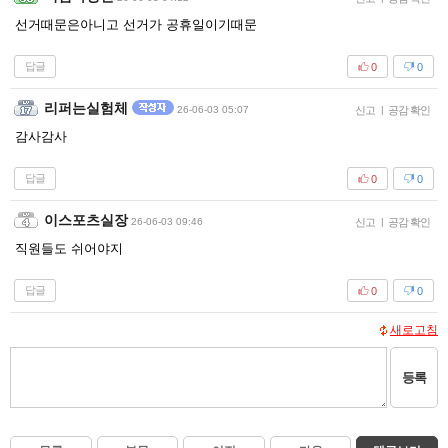
선거때문은아니고 선거가 공휴일이기때문
답글
0
0
리퍼는실험체
26-06-03 05:07
신고
|
공감 확인
감사감사
답글
0
0
이스포츠실장
26-06-03 09:46
신고
|
공감 확인
직원들도 쉬어야지
답글
0
0
새로고침
등록