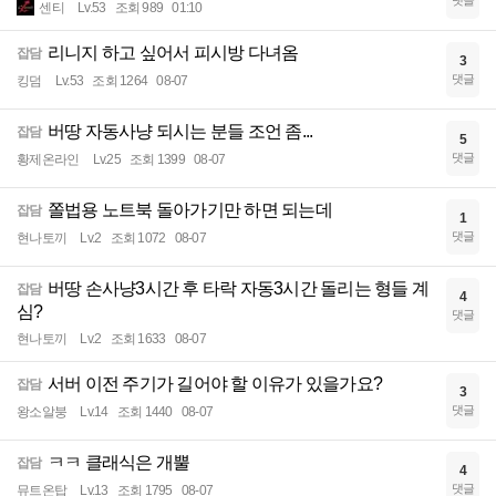
댓글
센티
Lv.53
조회 989
01:10
리니지 하고 싶어서 피시방 다녀옴
잡담
3
댓글
킹덤
Lv.53
조회 1264
08-07
버땅 자동사냥 되시는 분들 조언 좀...
잡담
5
댓글
황제온라인
Lv.25
조회 1399
08-07
쫄법용 노트북 돌아가기만 하면 되는데
잡담
1
댓글
현나토끼
Lv.2
조회 1072
08-07
버땅 손사냥3시간 후 타락 자동3시간 돌리는 형들 계
잡담
4
심?
댓글
현나토끼
Lv.2
조회 1633
08-07
서버 이전 주기가 길어야 할 이유가 있을가요?
잡담
3
댓글
왕소알붕
Lv.14
조회 1440
08-07
ㅋㅋ 클래식은 개뿔
잡담
4
댓글
뮤트온탑
Lv.13
조회 1795
08-07