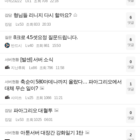
댓글
마석23222
Lv.1
조회 708
22:16
형님들 리니지 다시 할까요?
잡담
6
댓글
킹덤
Lv.53
조회 833
20:33
8크로 4.5셋요정 질문드립니다.
질문
6
댓글
반드시
Lv.40
조회 861
15:50
[발센] 서버 소식
서버현황
0
댓글
지난후회
Lv.86
조회 796
11:58
축순이 580아데나까지 올랐다… 파아그리오에서
서버현황
1
대체 무슨 일이?
댓글
샤이쓰
Lv.25
조회 1066
11:21
파아그리오 대혈투
잡담
0
댓글
킹덤
Lv.53
조회 1025
06:01
아툰서버 대장간 강화일기 1탄
서버현황
2