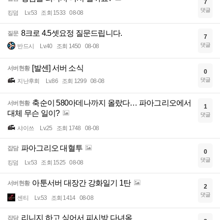
7
댓글
킹덤
Lv.53
조회 1533
08-08
8크로 4.5셋요정 질문드립니다.
질문
7
댓글
반드시
Lv.40
조회 1450
08-08
[발센] 서버 소식
서버현황
0
댓글
지난후회
Lv.86
조회 1299
08-08
축순이 580아데나까지 올랐다… 파아그리오에서
서버현황
1
대체 무슨 일이?
댓글
샤이쓰
Lv.25
조회 1748
08-08
파아그리오 대혈투
잡담
0
댓글
킹덤
Lv.53
조회 1525
08-08
아툰서버 대장간 강화일기 1탄
서버현황
2
댓글
센티
Lv.53
조회 1414
08-08
리니지 하고 싶어서 피시방 다녀옴
잡담