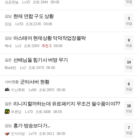
댓글
성공한놈
Lv.15
조회 1944
08-06
현재 연합 구도 상황
잡담
3
댓글
킹덤
Lv.53
조회 2245
08-06
아스테어 현재상황 악덕작업장몰락
잡담
9
댓글
빡세
Lv.2
조회 3269
추천 3
08-06
선배님들 힘기사 버땅 무기
질문
14
댓글
Black탄
Lv.2
조회 2479
08-06
군터서버 현황
서버현황
6
댓글
지난후회
Lv.86
조회 2655
08-06
리니지할까하는데 유료패키지 무조건 필수품이야??
질문
18
댓글
푸른당
Lv.70
조회 3408
08-05
홍가 방송보다가...
잡담
7
댓글
민지아방
Lv.79
조회 3411
08-05