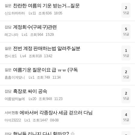
찬란한 여름의 기운 받는거....질문
질문
2
댓글
신도하하하하
Lv.11
조회 636
18:05
계정회수(구페구)관련
잡담
5
댓글
레고나라
Lv.1
조회 964
15:29
전번 계정 판매하는법 알려주실분
질문
1
댓글
켄시로1
Lv.4
조회 818
13:42
여름기운 질문이요 급 ㅠㅠ (구독
질문
2
댓글
흠흠이게맞니
Lv.1
조회 749
11:34
흑장로 싸이 공속
잡담
2
댓글
여름밤하늘에
Lv.20
조회 948
11:23
에바서버 각종장사 세금 걷으러 다님
서버현황
4
댓글
마석23222
Lv.1
조회 1447
08-08
형님들 리니지 다시 할까요?
잡담