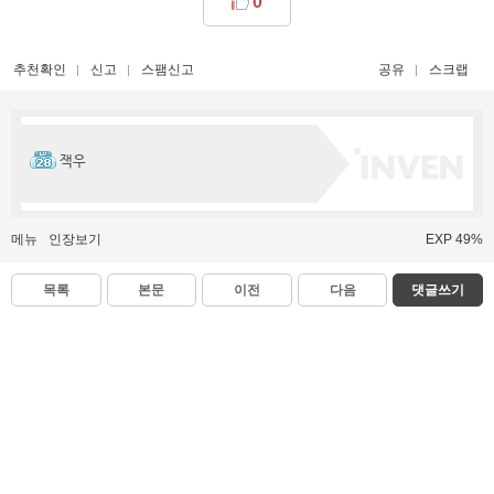
0
추천확인
신고
스팸신고
공유
스크랩
잭우
메뉴
인장보기
EXP 49%
목록
본문
이전
다음
댓글쓰기