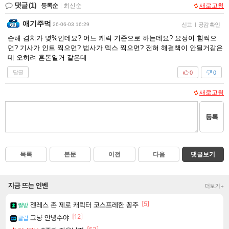
댓글
(1)
등록순
|
최신순
새로고침
애기주먹
26-06-03 16:29
신고
|
공감 확인
손해 겸치가 몇%인데요? 어느 케릭 기준으로 하는데요? 요정이 힘찍으
면? 기사가 인트 찍으면? 법사가 덱스 찍으면? 전혀 해결책이 안될거같은
데 오히려 혼돈일거 같은데
답글
0
0
새로고침
등록
목록
본문
이전
다음
댓글보기
지금 뜨는 인벤
더보기+
[5]
젠레스 존 제로 캐릭터 코스프레한 꽁주
짤방
[12]
그냥 안녕수야
클립