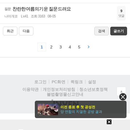
찬란한여름의기운 질문드려요
질문
9
댓글
나야개코
Lv.41
조회 3163
08-05
최근
다음
검색
글쓰기
1
2
3
4
5
로그인
PC화면
퀵링크
설정
청소년보호정책
이용약관
개인정보처리방침
▲
불법촬영물신고안내
(주)
이전 종료 후 첫 공성전
인
양 연합의 치열한 공방 결과
벤