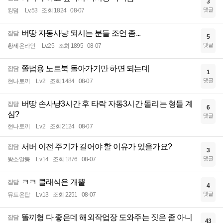
3
댓글
킹덤
Lv.53
조회 1824
08-07
버땅 자동사냥 되시는 분들 조언 좀...
잡담
5
댓글
황제온라인
Lv.25
조회 1895
08-07
쫄법용 노트북 돌아가기만 하면 되는데
잡담
1
댓글
현나토끼
Lv.2
조회 1484
08-07
버땅 손사냥3시간 후 타락 자동3시간 돌리는 형들 계
잡담
6
심?
댓글
현나토끼
Lv.2
조회 2124
08-07
서버 이전 주기가 길어야 할 이유가 있을가요?
잡담
3
댓글
왕소알붕
Lv.14
조회 1876
08-07
ㅋㅋ 클래식은 개뿔
잡담
4
댓글
뮤트온탑
Lv.13
조회 2251
08-07
똘끼형 다 좋은데 해외작업장 도와주는 짓은 좀 아니
잡담
43