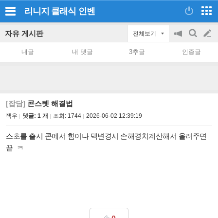
리니지 클래식
인벤
자유 게시판
전체보기
공
검
글
지
색
내글
내 댓글
3추글
인증글
on/off
쓰
기
[잡담]
콘스텟 해결법
잭우
댓글: 1 개
조회:
1744
2026-06-02 12:39:19
스초를 출시 콘에서 힘이나 덱변경시 손해경치계산해서 올려주면
끝 ㅋ