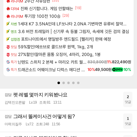
[53]
2주간 자유남편
리니지M
[19]
진짜 신기합니다. 게임 안할때는
디아4
[29]
투기장 100전 100승
리니지M
1세대 K7 3.5NA인데 LF쏘나타 2.0NA 기변하면 유류비 절약이 얼마나 될까요..?
차벤
3.6 버전 트레일러 | 신기루 속 등불 그림자, 속세에 깃든 검의 결심
명조
포트나이트에서 명일방주 엔드필드 [펠리카] 판매 예정
섭컬겜
59%할인!에쏘브로 콜드브루 원액, 1kg, 2개
핫딜
27%할인!잘마른 몸통 오징어, 4마리, 200g, 1봉
핫딜
닌텐도 스위치 2 본체 + 마리오 카트 월드 + 슈퍼 마리오 파티 잼버리 닌텐도 스위치 2 에디션 + 잼버리 TV 번들
830,800원
1%
822,490원
특가
드래곤소드 어웨이크닝 디럭스 에디션 DragonSword Awakening Deluxe Edition
10%
49,500원
10%
특가
펫 레벨 몇까지 키워봤나요
잡담
2
댓글
김택진오른팔
Lv.19
조회 81
13:11
그래서 똘케이사건 어떻게 됨?
잡담
1
댓글
마력의질주
Lv.72
조회 248
11:56