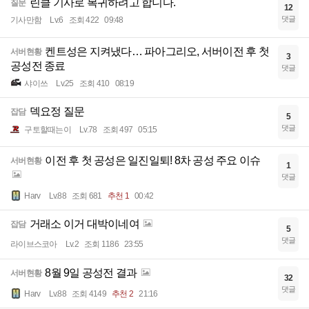
린클 기사로 복귀하려고 합니다.
질문
12
댓글
기사만함
Lv.6
조회 422
09:48
켄트성은 지켜냈다… 파아그리오, 서버이전 후 첫
서버현황
3
공성전 종료
댓글
샤이쓰
Lv.25
조회 410
08:19
덱요정 질문
잡담
5
댓글
구토할때는이
Lv.78
조회 497
05:15
이전 후 첫 공성은 일진일퇴! 8차 공성 주요 이슈
서버현황
1
댓글
Harv
Lv.88
조회 681
추천 1
00:42
거래소 이거 대박이네여
잡담
5
댓글
라이브스코아
Lv.2
조회 1186
23:55
8월 9일 공성전 결과
서버현황
32
댓글
Harv
Lv.88
조회 4149
추천 2
21:16