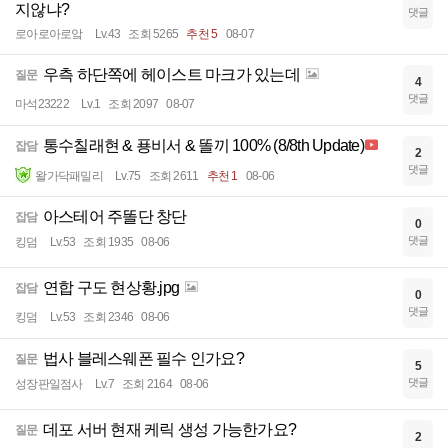
지않냐?
댓글
로아로아로앜
Lv.43
조회 5265
추천 5
08-07
우측 하단쪽에 헤이스트 마크가 있는데
질문
4
댓글
마석23222
Lv.1
조회 2097
08-07
통수칠래현 & 푱비서 & 똘끼 100% (8/8th Update)
잡담
2
댓글
왈가닥패밀리
Lv.75
조회 2611
추천 1
08-06
아스테어 주똘단 창단
잡담
0
댓글
킹덤
Lv.53
조회 1935
08-06
연합 구도 현상황.jpg
잡담
0
댓글
킹덤
Lv.53
조회 2346
08-06
법사 블레스웨폰 필수 인가요?
질문
5
댓글
성장판일점사
Lv.7
조회 2164
08-06
데포 서버 현재 케릭 생성 가능한가요?
질문
2