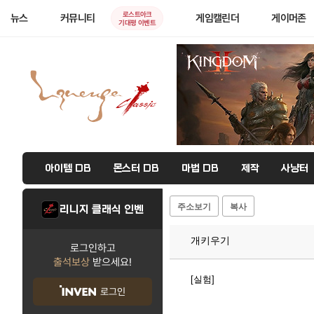
로스트아크
뉴스
커뮤니티
게임캘린더
게이머존
기대평 이벤트
아이템 DB
몬스터 DB
마법 DB
제작
사냥터
주소보기
복사
리니지 클래식 인벤
개키우기
로그인하고
출석보상
받으세요!
[실험]
로그인