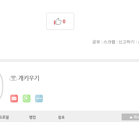
0
공유
스크랩
신고하기
개키우기
프로필
랭킹
칭호