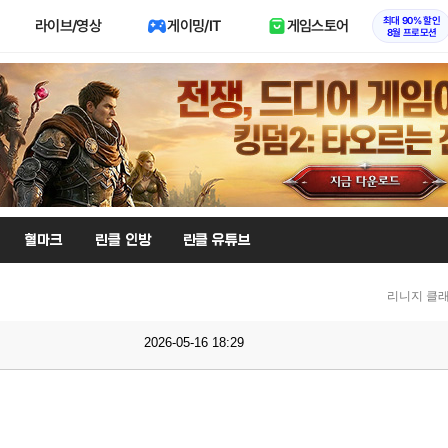
최대 90% 할인
라이브/영상
게이밍/IT
게임스토어
8월 프로모션
혈마크
린클 인방
린클 유튜브
리니지 클래
2026-05-16 18:29