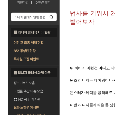
회원가입
ID/PW 찾기
법사를 키워서 2
벌어보자
리니지 클래식 서버 현황
이전 후 최종 세력 현황
8/2 공성전 현황
특파원 모집 이벤트
뭐 비비기 이런건 아니고 
리니지 클래식 화제 집중
원조 리니지는 테이밍이나 
정보 · 뉴스 모음
└
린클 주간 이슈 모음
몬스터가 케릭을 공격해도 
NC AI 팁 게시판
이번 리니지클래식은 동 상
팁과 노하우 게시판