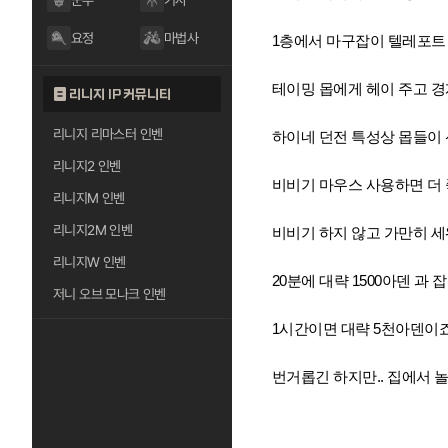
군주
기사
요정
마법사
1층에서 마구잡이 텔레포트
테이밍 몹에게 헤이 주고 
리니지 IP 커뮤니티
리니지 리마스터 인벤
하이네 던전 특성상 몹들이
리니지2 인벤
비비기 마우스 사용하면 더 
리니지M 인벤
리니지2M 인벤
비비기 하지 않고 가만히 세
리니지W 인벤
20분에 대략 1500아덴 과
저니 오브 모나크 인벤
1시간이면 대략 5천아덴이죠
번거롭긴 하지만.. 집에서 