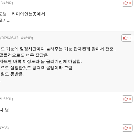
13:45:02)
공감
비공
0
범... 라미아없는곳에서
기...
(2026-05-17 14:46:09)
공감
비공
0
보드 기능에 일정시간마다 눌러주는 기능 탑제된게 많아서 괜춘..
골돌격으로도 너무 잘잡음
자드맨 바쿡 이정도라 몹 몰리기전에 다잡힘.
몹으로 설정한것도 공격력 몰빵이라 그럼.
 힐도 못받음.
.
21:55:31)
공감
비공
0
나 범
42:35)
공감
비공
0