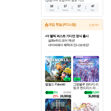
참가자 모집까지 남은 기간
10
17
17
46
Days
Hours
Min
Sec
게임 핫딜 (PC/스팀)
스토어+
더 렐릭 퍼스트 가디언 정식 출시
설화x하드코어 액션!
네이버페이 혜택과 만나보세요!
인벤게임즈 8월 특별 할인!
드래곤소드: 어웨이크닝 입점!
문명 7 특별 할인!
마블 투혼 파이팅 소울즈 정식출시!
귀무자: 검의 길 예약 판매 중!
비스트 오브 리인카네이션 정식 출시!
커세어 코브 출시 기념 할인!
베데스다 40주년 기념 할인 중!
캡콤 프렌차이즈 할인 진행 중!
캡콤 일부 상품 상시 할인
스타워즈 은하계 레이서
로블록스 기프트 카드 공식 입점
인기 퍼블리셔 모음!
스팀으로 만나는 드래곤소드!
조선&고려 DLC 출시 예정
마블 히어로 총 출동&화려한 격투!
10% 할인과
게임프릭 신작 IP
해적'섬'을 발전시키자!
베데스다의 명작들을
몬헌, 바하 등 인기 IP를
몬헌 와일즈 & 드래곤즈 도그마2
인벤게임즈에서 10% 추가 적립
Robux를 가장 안전하고
최대 90% 할인가를 만나보세요!
네이버혜택과 함께 만나보세요!
50%할인&추가 적립까지!
네이버 포인트 혜택까지!
이니&베니 혜택까지!
네이버 혜택가와 함께 예약하세요!
할인&네이버혜택으로 만나보세요!
40주년 프로모션으로 만나보세요!
할인가에 만나보세요!
일부 에디션 상시 할인!
혜택으로 예약 판매 중
편안하게 충전하세요
팰월드 Palworld
그랑블루 판타지 리
링크 엔드리스 라그
나로크 업그레이드
5%
32,000
5,000
킷 Granblue Fantasy
25%
24,000원
36,800원
Relink Endless Ragn
arok Upgrade Kit DL
C