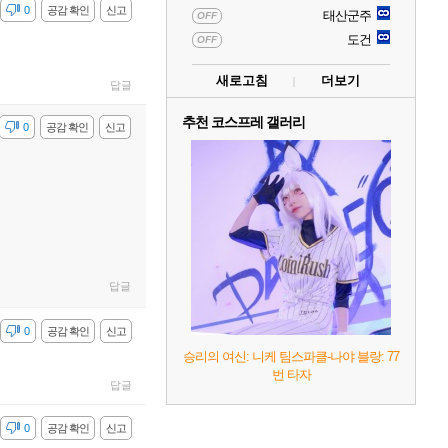
감
0
공감 확인
신고
태산군주
OFF
도건
OFF
새로고침
더보기
답글
추천 코스프레 갤러리
감
0
공감 확인
신고
답글
감
0
공감 확인
신고
승리의 여신: 니케 팀스파클-나야 블랑: 77
번 타자
답글
감
0
공감 확인
신고