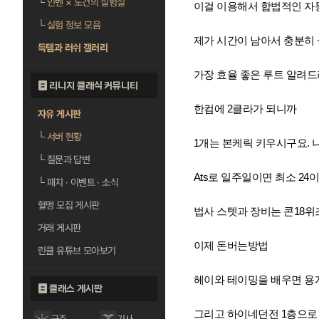
└
인벤 × 도건의 실험실
이걸 이용해서 합법적인 자
└
실험 정보 모음
제가 시간이 남아서 충분히 
득템과 러쉬 갤러리
가장 효율 좋은 루트 알려
리니지 클래식 커뮤니티
한컴에 2클라가 되니까
자유 게시판
└
서버 현황
1개는 본케릭 키우시구요. 
└
질문과 답변
Ats로 일주일이면 최소 24
└
패치 · 이벤트 · 소식
혈맹 모집 게시판
법사 스텟과 장비는 콘18위즈
거래 게시판
이제 돈버는방법
린클 유튜브 모아보기
헤이와 테이밍을 배우면 용계
클래스 게시판
그리고 하이네던전 1층으로