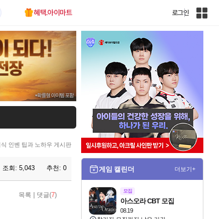
혜택.아이마트
로그인
인
벤
전
체
사
이
트
맵
식 인벤 팁과 노하우 게시판
조회:
5,043
추천:
0
게임 캘린더
더보기+
모집
목록
|
댓글(
7
)
아스오라 CBT 모집
08.19