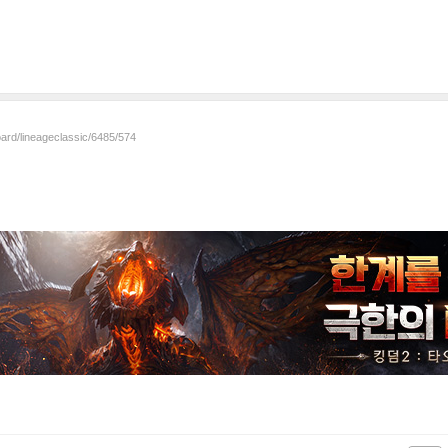
oard/lineageclassic/6485/574