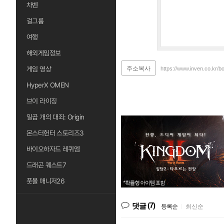
차벤
걸그룹
여행
해외게임정보
게임 영상
주소복사
https://www.inven.co.kr/b
HyperX OMEN
브이 라이징
일곱 개의 대죄: Origin
몬스터헌터 스토리즈3
바이오하자드 레퀴엠
드래곤 퀘스트7
풋볼 매니저26
(7)
댓글
등록순
|
최신순