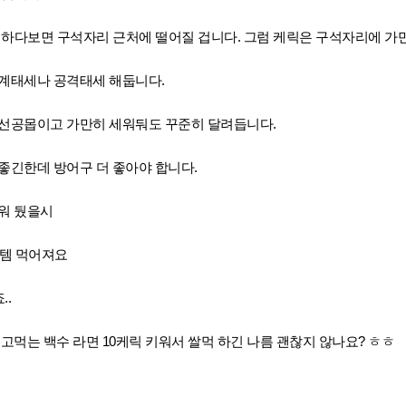
 하다보면 구석자리 근처에 떨어질 겁니다. 그럼 케릭은 구석자리에 가
경계태세나 공격태세 해둡니다.
 선공몹이고 가만히 세워둬도 꾸준히 달려듭니다.
좋긴한데 방어구 더 좋아야 합니다.
워 뒀을시
 잡템 먹어져요
..
놀고먹는 백수 라면 10케릭 키워서 쌀먹 하긴 나름 괜찮지 않나요? ㅎㅎ