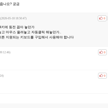
 줍나요? 궁금
(2026-05-18 18:50:47)
공감
비공
0
4키에 동전 꼽아 놓던가
놓고 마우스 올려놓고 자동클릭 해놓던가..
 버튼 지원되는 키보드를 구입해서 사용해야 합니다
09:12:46)
공감
비공
0
24)
공감
비공
0