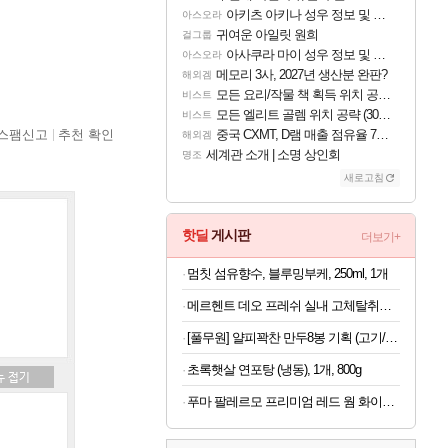
아키츠 아키나 성우 정보 및 주요 필모
아스오라
귀여운 아일릿 원희
걸그룹
아사쿠라 마이 성우 정보 및 주요 필모
아스오라
메모리 3사, 2027년 생산분 완판?
해외겜
모든 요리/작물 책 획득 위치 공략 (36개) - 미식가 도전과제
비스트
모든 엘리트 골렘 위치 공략 (30개) - 방랑 결투가
비스트
스팸신고
추천 확인
중국 CXMT, D램 매출 점유율 7%…글로벌 4위로 부상
해외겜
세계관 소개 | 소명 상인회
명조
새로고침
핫딜
게시판
더보기+
멈칫 섬유향수, 블루밍부케, 250ml, 1개
메르헨트 데오 프레쉬 실내 고체탈취제, 프레쉬 린넨, 350g x 2개
[풀무원] 얄피꽉찬 만두8봉 기획 (고기/김치/교자/물만두 외)
초록햇살 연포탕 (냉동), 1개, 800g
푸마 팔레르모 프리미엄 레드 웜 화이트 여자 운동화 401744-03