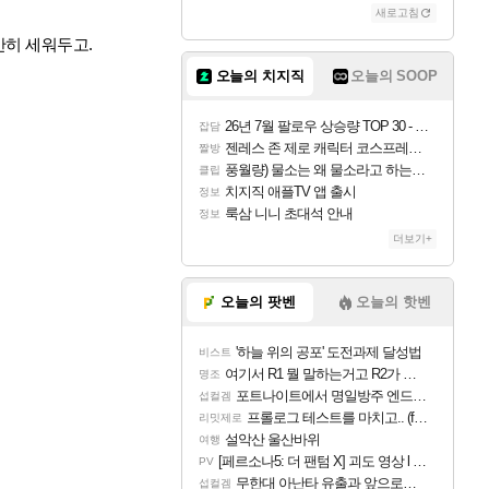
새로고침
만히 세워두고.
오늘의 치지직
오늘의 SOOP
26년 7월 팔로우 상승량 TOP 30 - 월간 치지직
잡담
젠레스 존 제로 캐릭터 코스프레한 꽁주
짤방
풍월량) 물소는 왜 물소라고 하는거야? 아! 그만 ㅋㅋ
클립
치지직 애플TV 앱 출시
정보
룩삼 니니 초대석 안내
정보
더보기+
오늘의 팟벤
오늘의 핫벤
'하늘 위의 공포' 도전과제 달성법
비스트
여기서 R1 뭘 말하는거고 R2가 뭘말하는걸까요?
명조
포트나이트에서 명일방주 엔드필드 [펠리카] 판매 예정
섭컬겜
프롤로그 테스트를 마치고.. (feat. 리아)
리밋제로
설악산 울산바위
여행
[페르소나5: 더 팬텀 X] 괴도 영상 l 타카마키 안·댄싱 스타
PV
무한대 아난타 유출과 앞으로의 예상 (루머)
섭컬겜