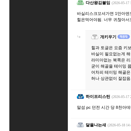
다산왕김불임
(2026-05-17 
바실리스크꼬셔가면 1만아덴도
힐은먹어야됨. 너무 귀찮아서포
개키우기
힐과 토글은 요즘 키
바실이 필요없는게 해
라미아없는 북쪽은 리
굳이 해골을 테이밍 
어차피 테이밍 해골은
허나 상관없이 잘잡음
하이프리스틴
(2026-05-17 
말섬 pc 던전 시간 당 8천아데
달을나는새
(2026-05-18 14: