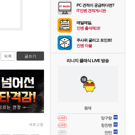
PC 견적이 궁금하다면?
IT인벤 견적게시판
매일매일,
인벤 출석체크!
주사위 굴리고 포인트!
인벤 마블
목록
글쓰기
리니지 클래식 LIVE 방송
원재
망구랑
LIVE
새로고침
칭찬맨
LIVE
만만
OFF