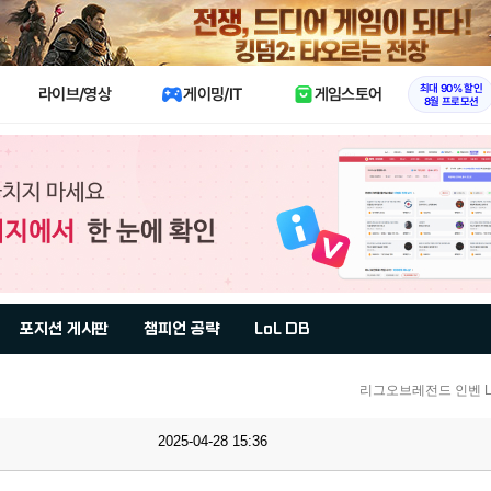
X
최대 90% 할인
라이브/영상
게이밍/IT
게임스토어
8월 프로모션
포지션 게시판
챔피언 공략
LoL DB
리그오브레전드 인벤 Lo
2025-04-28 15:36