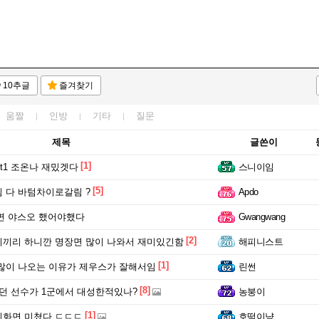
10추글
즐겨찾기
움짤
인방
기타
질문
제목
글쓴이
[1]
 t1 조온나 재밌겟다
스니이임
[5]
 다 바텀차이로갈림 ?
Apdo
면 야스오 했어야했다
Gwangwang
[2]
끼리 하니깐 명장면 많이 나와서 재미있긴함
해피니스트
[1]
많이 나오는 이유가 제우스가 잘해서임
린썬
[8]
던 선수가 1군에서 대성한적있나?
농붕이
[1]
인화면 미쳤다 ㄷㄷㄷ
호떡이냥