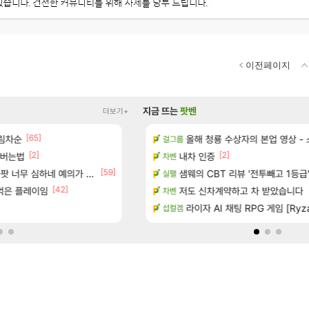
이전페이지
지금 뜨는
팟벤
더보기+
[65]
림차순
에 온라인 기능이 있는데
ㅇㅂ) 쫀지 채팅창 ㅋㅋㅋㅋㅋㅋㅋㅋ
올해 청룡 수상자의 본업 영상 -
로아
걸그룹
[2]
[2]
[
인버는법
공략 (1 ~ 12장)
메이플 렉걸리는 애들은 참고해라
내차 인증
메이플
차벤
[59]
[25]
너무 심하네 예의가 없어(?)
이션 오픈 트레일러
샘웨의 CBT 리뷰 '전투빼고 1등급
근데 펄없 얘들은 왜 아직도
검은사막
실팰
[42]
[231]
 먹은 플레이임
터 공개
“ 경기도 사실상 부도. ”
저도 신차계약하고 차 받았습니다
메이플
차벤
[1]
 다녀왔습니다.
[벨가르딘 The FIRST] 운영 후기 + 1~3위 공대
라이자 AI 채팅 RPG 게임 [Ryza
로아
섭컬겜