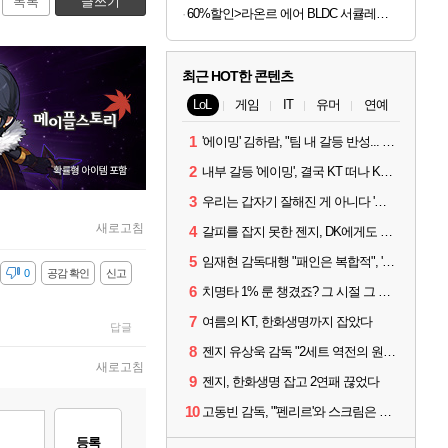
목록
글쓰기
60%할인>라온르 에어 BLDC 서큘레이터 S600, 1개
최근 HOT한 콘텐츠
LoL
게임
IT
유머
연예
1
'에이밍' 김하람, "팀 내 갈등 반성... 끝까지 뛰고 싶었다"
2
내부 갈등 '에이밍', 결국 KT 떠나 KRX로...'지우'와 트레이드
3
우리는 갑자기 잘해진 게 아니다 '씨맥' 김대호 감독의 자신감
새로고침
4
갈피를 잡지 못한 젠지, DK에게도 0:2 패배
5
임재현 감독대행 "패인은 복합적", '도란' "팀에 과부하 왔다"
감
0
공감 확인
신고
6
치명타 1% 룬 챙겼죠? 그 시절 그 감성 '롤 클래식' 30일 출시
7
여름의 KT, 한화생명까지 잡았다
답글
8
젠지 유상욱 감독 "2세트 역전의 원인...너무 급했다"
새로고침
9
젠지, 한화생명 잡고 2연패 끊었다
10
고동빈 감독, "'펜리르'와 스크림은 못 해봤다...선발 고정할 듯"
등록