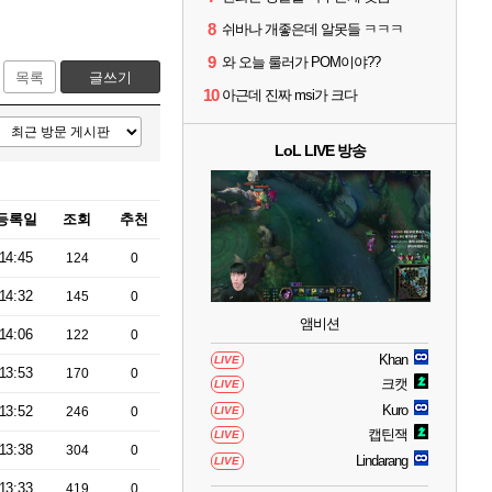
8
쉬바나 개좋은데 알못들 ㅋㅋㅋ
9
와 오늘 룰러가 POM이야??
목록
글쓰기
10
아근데 진짜 msi가 크다
LoL LIVE 방송
등록일
조회
추천
14:45
124
0
14:32
145
0
앰비션
14:06
122
0
Khan
LIVE
13:53
170
0
크캣
LIVE
Kuro
13:52
246
0
LIVE
캡틴잭
LIVE
13:38
304
0
Lindarang
LIVE
13:33
419
0