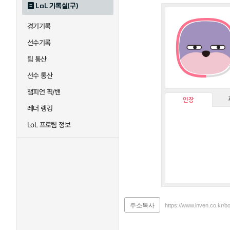
LoL 기록실(구)
경기기록
선수기록
팀 통산
선수 통산
챔피언 픽/밴
인장
레더 랭킹
LoL 프로팀 정보
주소복사
https://www.inven.co.kr/b