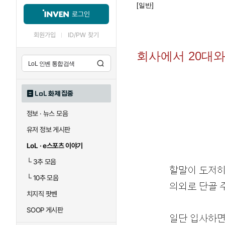
[일반]
로그인
회원가입
ID/PW 찾기
회사에서 20대와
LoL 화제 집중
정보 · 뉴스 모음
유저 정보 게시판
LoL · e스포츠 이야기
└
3추 모음
└
10추 모음
치지직 팟벤
SOOP 게시판