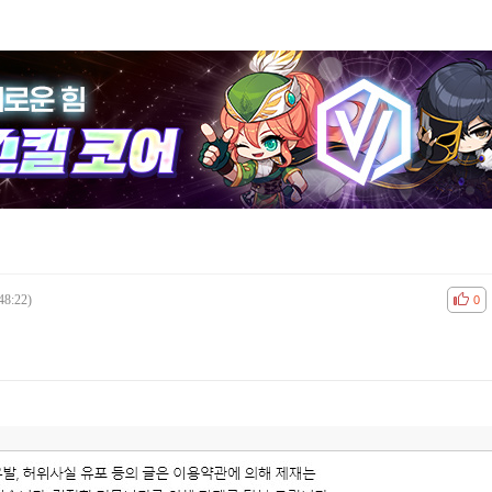
48:22)
공감
비공
0