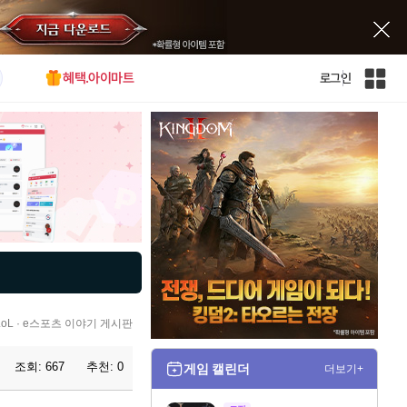
혜택.아이마트
로그인
인
벤
전
체
사
이
트
맵
L · e스포츠 이야기 게시판
조회:
667
추천:
0
게임 캘린더
더보기+