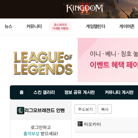
로스트아크
뉴스
커뮤니티
게임캘린더
게이머존
기대평 이벤트
홈
스킨 갤러리
정보 공유 게시판
커뮤니티 게시판
주소보기
복사
리그오브레전드 인벤
마오카이
로그인하고
출석보상
받으세요!