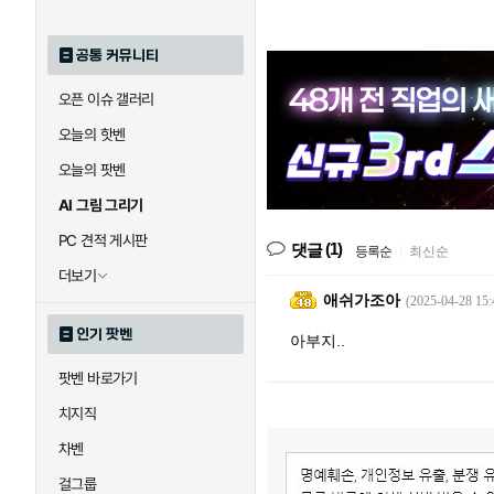
공통 커뮤니티
오픈 이슈 갤러리
오늘의 핫벤
오늘의 팟벤
AI 그림 그리기
PC 견적 게시판
(1)
댓글
등록순
|
최신순
더보기
애쉬가조아
(2025-04-28 15:
인기 팟벤
아부지..
팟벤 바로가기
치지직
차벤
걸그룹