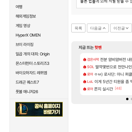
여행
해외게임정보
게임 영상
목록
다음글
이전글
HyperX OMEN
브이 라이징
지금 뜨는
핫벤
일곱 개의 대죄: Origin
[25]
질 금액 1억이 넘네요..다들 꼭 해보십셔ㅁㅊ
 한정 아니다! 정예림, 화속성 서포터 세대 교체
전분 얌비얌버전 내
테스트 때는 로비
검은사막
리밋제로
몬스터헌터 스토리즈3
[31]
[1]
기 떡상한 팔찌옵션
7 외전 세계관, 완결편에 집결
딸깍몇번으로 천만나
챕터별 길찾기/지도 
SOL
비스트
바이오하자드 레퀴엠
[9]
.1% 뚫었다
카구라 개발사 신작 [시노비 넥서스] 연내 출시 예정
ㅇㅂ) 로사단: 아니 퍼클팟 
비스트 오브 리인카네
로아
PV
[64]
 6억컷ㅋㅋㅋ
, 신작 서브컬쳐 게임 [펄 인 블루] 티저 사이트 오픈
이게 5년간 티원을 좀
「에린」 컨셉 포스
LoL
아스오라
드래곤 퀘스트7
[37]
[48]
 나이트메어 클리어 TOP10 알려드립니다.
컷 만화 | 야간 보초는 너무 힘들어
쫀지 실시간
7년만에 가족여행을
로아
여행
풋볼 매니저26