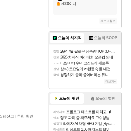
5000이니
새로고침
오늘의 치지직
오늘의 SOOP
26년 7월 팔로우 상승량 TOP 30 - 월간 치지직
잡담
2026 치지직 이리대회 오픈컵 안내
정보
초ㅇㅎ) 수녀 코스프레 제로투
ㅗㅜㅑ
삼식) 토요일에 vs한동숙 롤 내전 예정
잡담
청량하게 콜라 쏟아버리는 유니 ㅋㅋㅋ
클립
더보기+
오늘의 팟벤
오늘의 핫벤
프롤로그 테스트를 마치고.. (feat. 리아)
리밋제로
스팸신고
추천 확인
명조 파티 좀 짜주세요 고수형님들…
명조
라이자 AI 채팅 RPG 게임 [RyzaChat: AI] 공개
섭컬겜
리싱크드 1.06 패치노트 (8/5)
리싱크드