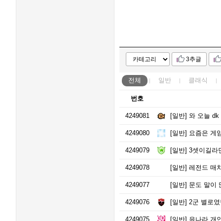
3추글
전체
일반
클래식
번호
4249081
[일반]
와 오늘 dk
4249080
[일반]
요즘은 게임
4249079
[일반]
3셋이길라
4249078
[일반]
레전드 매치
4249077
[일반]
문도 말이 
4249076
[일반]
2군 별로였
4249075
[일반]
유나라 개