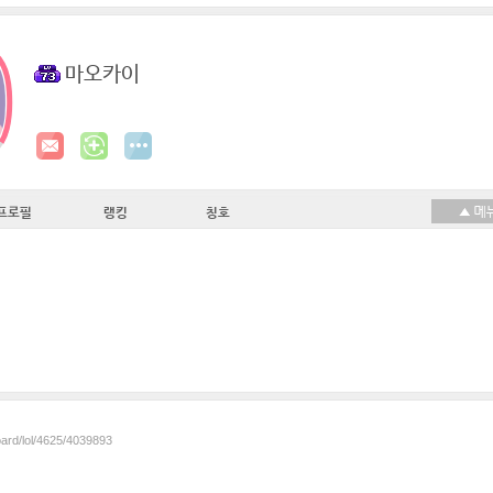
마오카이
프로필
랭킹
칭호
oard/lol/4625/4039893