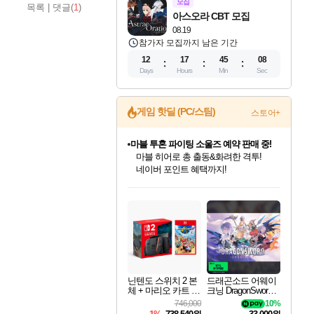
모집
목록
|
댓글(
1
)
아스오라 CBT 모집
08.19
참가자 모집까지 남은 기간
12
17
45
07
Days
Hours
Min
Sec
게임 핫딜 (PC/스팀)
스토어+
마블 투혼 파이팅 소울즈 예약 판매 중!
마블 히어로 총 출동&화려한 격투!
네이버 포인트 혜택까지!
인벤게임즈 8월 특별 할인!
드래곤소드: 어웨이크닝 입점!
문명 7 특별 할인!
귀무자: 검의 길 예약 판매 중!
비스트 오브 리인카네이션 정식 출시!
커세어 코브 출시 기념 할인!
더 렐릭 퍼스트 가디언 정식 출시
베데스다 40주년 기념 할인 중!
캡콤 프렌차이즈 할인 진행 중!
캡콤 일부 상품 상시 할인
스타워즈 은하계 레이서
로블록스 기프트 카드 공식 입점
인기 퍼블리셔 모음!
스팀으로 만나는 드래곤소드!
조선&고려 DLC 출시 예정
10% 할인과
게임프릭 신작 IP
해적'섬'을 발전시키자!
설화x하드코어 액션!
베데스다의 명작들을
몬헌, 바하 등 인기 IP를
몬헌 와일즈 & 드래곤즈 도그마2
인벤게임즈에서 10% 추가 적립
Robux를 가장 안전하고
최대 90% 할인가를 만나보세요!
네이버혜택과 함께 만나보세요!
50%할인&추가 적립까지!
이니&베니 혜택까지!
네이버 혜택가와 함께 예약하세요!
할인&네이버혜택으로 만나보세요!
네이버페이 혜택과 만나보세요!
40주년 프로모션으로 만나보세요!
할인가에 만나보세요!
일부 에디션 상시 할인!
혜택으로 예약 판매 중
편안하게 충전하세요
닌텐도 스위치 2 본
드래곤소드 어웨이
체 + 마리오 카트 월
크닝 DragonSword A
드
wakening
746,000
10%