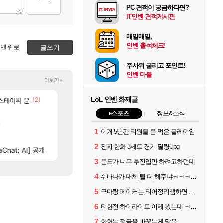
PC 견적이 궁금하다면?
IT인벤 견적게시판
매일매일,
인벤 출석체크!
맨위로
글쓰기
주사위 굴리고 포인트!
인벤 마블
더보기+
LoL 인벤 화제글
[45]
[2]
[
ㅋㅋㅋ
 스테이씨 윤
와ㅅㅂ 현질 금액 1억이 넘네요..다들 꼭 해보십셔ㅁㅊ
과부하 한정 아니다! 정예림, 화속성 서포터 세대 
FCO
나혼렙
610]
[31]
[1]
오늘 갑자기 떡상한 팔찌옵션
FF7 외전 세계관, 완결편에 집결
로아
해외겜
e스포츠
정보&소식
[9]
'
오 0.1% 뚫었다
섬란 카구라 개발사 신작 [시노비 넥서스] 연내 출시 
리니지M
섭컬겜
1
이게 5년간 티원을 좀 먹은 플레이임
[64]
에마삼 6억컷ㅋㅋㅋ
넷마블, 신작 서브컬쳐 게임 [펄 인 블루] 티저 사이트 
메이플
섭컬겜
2
젠지 한화 3세트 경기 딜량..jpg
[74]
[
 축하 Ai짤
Chat: AI] 공개
[벨가르딘] 나이트메어 클리어 TOP10 알려드립니다.
4컷 만화 | 야간 보초는 너무 힘들어
로아
아주프로
3
문도가 너무 후진입만 하려고하던데
4
쉬바나가 대체 뭘 더 해주냐ㅋㅋㅋㅋㅋㅋ
5
구마랑 페이커는 티어정리챔하면 안됨
6
티한전 하이라이트 이제 봤는데 ㅋㅋㅋ
7
한화는 정글을 바꾸는게 맞음