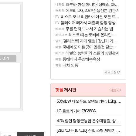
과부하 한정 아니다! 정예림, 화속성 서포터 세대 교체
나혼렙
메모리 3사, 2027년 생산분 완판?
해외겜
비스트 오브 리인카네이션 오픈 트레일러
PV
툼레이더 레가시 퍼즐과 함정 영상
PV
쿠를 먼저 보내서 기습하는 법
비스트
테스트 때는 로비에 온라인 기능이 있는데
리밋제로
[일러스트] 자매 앨범 | 장난기 가득한 오후의 공원 (리메이크판)
명조
국내에도 이쁜곳이 많은것 같습니다
여행
레벨업 능력치와 스킬의 상관관계
비스트
동해바다 추암해수욕장
여행
내차 인증
차벤
새로고침
핫딜
게시판
더보기+
53%할인 테오푸드 오뎅도리탕, 1.2kg, 1개
LG 울트라기어 27G850A
42% 할인 담양군농협 운수대통쌀, 상등급, 10kg, 1개
[210,710 -> 187,110] 신일 소형 제빙기 본품