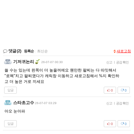
댓글
(2)
등록순
|
최신순
새로고침
기저귀논리
26-07-07 00:30
신고
|
공감 확인
쓸 수는 있는데 왼쪽이 더 높을꺼에요 웬만한 팔찌는 다 따잇해서
"로펙"치고 팔찌꼈다가 캐릭창 이동하고 새로고침해서 %지 확인하
고 더 높은 거로 끼세요
답글
0
0
스타초고수
26-07-07 03:29
신고
|
공감 확인
아오 눈아파
답글
0
0