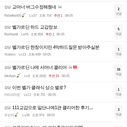
교머너 버그수정해줬네
잡담
2
댓글
Rebellion00
Lv.37
조회 754
추천 1
08-05
벨가르딘 하드 교감정보
잡담
5
댓글
Reinhardt
Lv.45
조회 858
추천 1
08-05
벨가르딘 한창이지만 4막하드질문 받아주실분
잡담
1
댓글
Yosinoo
Lv.13
조회 489
08-05
벨가르딘 나메 서머너 클리어
잡담
16
댓글
Wohyun
Lv.9
조회 2892
추천 15
08-05
이번 벨가 클래식 상소 별로?
잡담
1
댓글
마리리리린
Lv.13
조회 701
08-05
111교감으로 일단나메1관 클리어한 후기....
잡담
3
댓글
우오마
Lv.36
조회 974
08-05