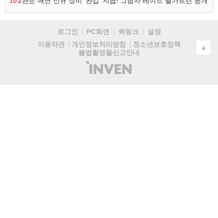
10
2관문 깨면 신규 장비 ‘완갑’ 지급! 그림자 레이드 벨가르딘 공개
로그인
PC화면
퀵링크
설정
청소년보호정책
이용약관
개인정보처리방침
▲
불법촬영물신고안내
(주)
인
벤