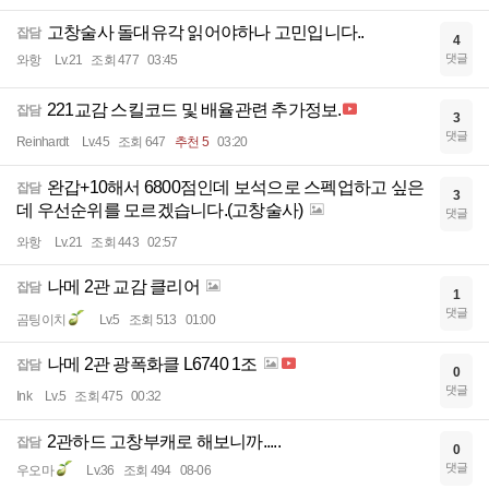
고창술사 돌대유각 읽어야하나 고민입니다..
잡담
4
댓글
와항
Lv.21
조회 477
03:45
221교감 스킬코드 및 배율관련 추가정보.
잡담
3
댓글
Reinhardt
Lv.45
조회 647
추천 5
03:20
완갑+10해서 6800점인데 보석으로 스펙업하고 싶은
잡담
3
데 우선순위를 모르겠습니다.(고창술사)
댓글
와항
Lv.21
조회 443
02:57
나메 2관 교감 클리어
잡담
1
댓글
곰팅이치
Lv.5
조회 513
01:00
나메 2관 광폭화클 L6740 1조
잡담
0
댓글
Ink
Lv.5
조회 475
00:32
2관하드 고창부캐로 해보니까.....
잡담
0
댓글
우오마
Lv.36
조회 494
08-06