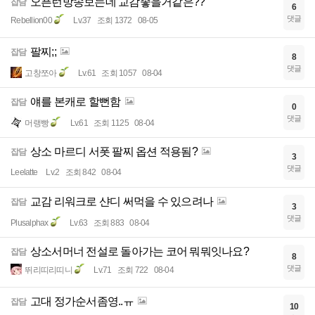
오픈런방송보는데 교감좋을거같은??
잡담
6
댓글
Rebellion00
Lv.37
조회 1372
08-05
팔찌;;
잡담
8
댓글
고창쪼아
Lv.61
조회 1057
08-04
얘를 본캐로 할뻔함
잡담
0
댓글
머랭빵
Lv.61
조회 1125
08-04
상소 마르디 서폿 팔찌 옵션 적용됨?
잡담
3
댓글
Leelatte
Lv.2
조회 842
08-04
교감 리워크로 샨디 써먹을 수 있으려나
잡담
3
댓글
Plusalphax
Lv.63
조회 883
08-04
상소서머너 전설로 돌아가는 코어 뭐뭐잇나요?
잡담
8
댓글
뛰리띠리띠니
Lv.71
조회 722
08-04
고대 정가순서좀영..ㅠ
잡담
10