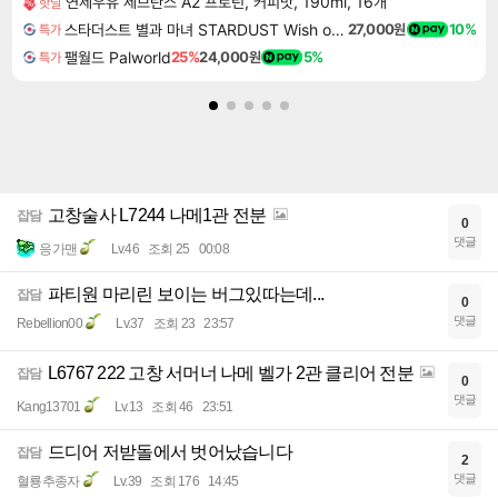
연세우유 세브란스 A2 프로틴, 커피맛, 190ml, 16개
핫딜
스타더스트 별과 마녀 STARDUST Wish of Witch
27,000원
10%
특가
팰월드 Palworld
25%
24,000원
5%
특가
고창술사 L7244 나메1관 전분
잡담
0
댓글
응가맨
Lv.46
조회 25
00:08
파티원 마리린 보이는 버그있따는데...
잡담
0
댓글
Rebellion00
Lv.37
조회 23
23:57
L6767 222 고창 서머너 나메 벨가 2관 클리어 전분
잡담
0
댓글
Kang13701
Lv.13
조회 46
23:51
드디어 저받돌에서 벗어났습니다
잡담
2
댓글
혈룡추종자
Lv.39
조회 176
14:45