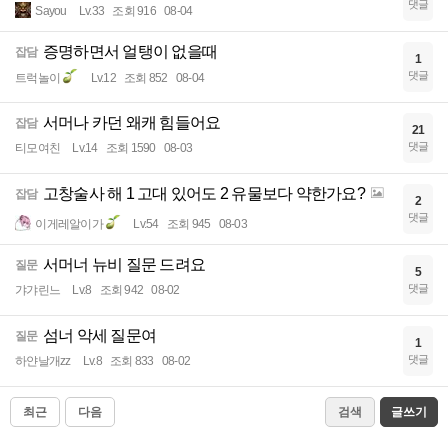
댓글
Sayou
Lv.33
조회 916
08-04
증명하면서 얼탱이 없을때
잡담
1
댓글
트럭놀이
Lv.12
조회 852
08-04
서머나 카던 왜캐 힘들어요
잡담
21
댓글
티모여친
Lv.14
조회 1590
08-03
고창술사 해 1 고대 있어도 2 유물보다 약한가요?
잡담
2
댓글
이게레알이가
Lv.54
조회 945
08-03
서머너 뉴비 질문 드려요
질문
5
댓글
갸갸린느
Lv.8
조회 942
08-02
섬너 악세 질문여
질문
1
댓글
하얀날개zz
Lv.8
조회 833
08-02
최근
다음
검색
글쓰기