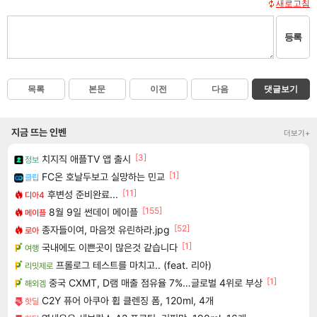
새로고침
등록
목록
본문
이전
다음
댓글보기
지금 뜨는 인벤
더보기+
[3]
치지직 애플TV 앱 출시
정보
[1]
FC온 호날두보고 실망하는 민교
클립
[11]
후변성 준비완료...
디아4
[155]
8월 9일 썬데이 메이플
메이플
[52]
종자들이여, 마음껏 유린하라.jpg
로아
[1]
국내에도 이쁜곳이 많은것 같습니다
여행
프롤로그 테스트를 마치고.. (feat. 리아)
리밋제로
[1]
중국 CXMT, D램 매출 점유율 7%…글로벌 4위로 부상
해외겜
C2Y 퓨어 아쿠아 휩 클렌징 폼, 120ml, 4개
핫딜