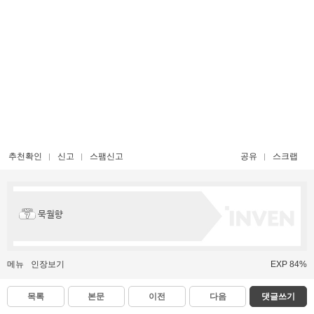
추천확인
신고
스팸신고
공유
스크랩
묵월향
메뉴
인장보기
EXP 84%
목록
본문
이전
다음
댓글쓰기