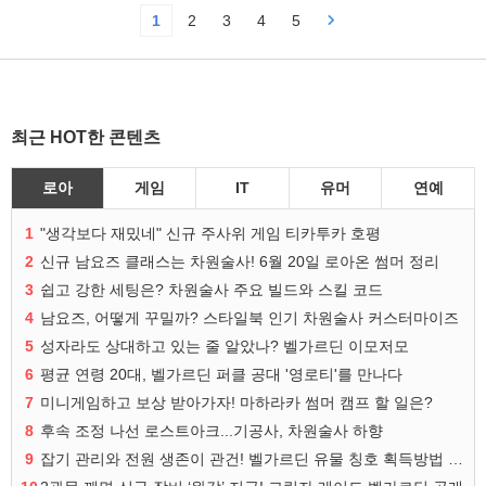
1
2
3
4
5
최근 HOT한 콘텐츠
로아
게임
IT
유머
연예
1
"생각보다 재밌네" 신규 주사위 게임 티카투카 호평
2
신규 남요즈 클래스는 차원술사! 6월 20일 로아온 썸머 정리
3
쉽고 강한 세팅은? 차원술사 주요 빌드와 스킬 코드
4
남요즈, 어떻게 꾸밀까? 스타일북 인기 차원술사 커스터마이즈
5
성자라도 상대하고 있는 줄 알았나? 벨가르딘 이모저모
6
평균 연령 20대, 벨가르딘 퍼클 공대 '영로티'를 만나다
7
미니게임하고 보상 받아가자! 마하라카 썸머 캠프 할 일은?
8
후속 조정 나선 로스트아크...기공사, 차원술사 하향
9
잡기 관리와 전원 생존이 관건! 벨가르딘 유물 칭호 획득방법 정리