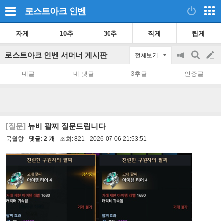
로스트아크
인벤
자게
10추
30추
직게
팁게
로스트아크 인벤 서머너 게시판
전체보기
공
검
글
지
색
내글
내 댓글
3추글
인증글
on/off
쓰
기
[질문]
뉴비 팔찌 질문드립니다
묵월향
댓글: 2 개
조회:
821
2026-07-06 21:53:51