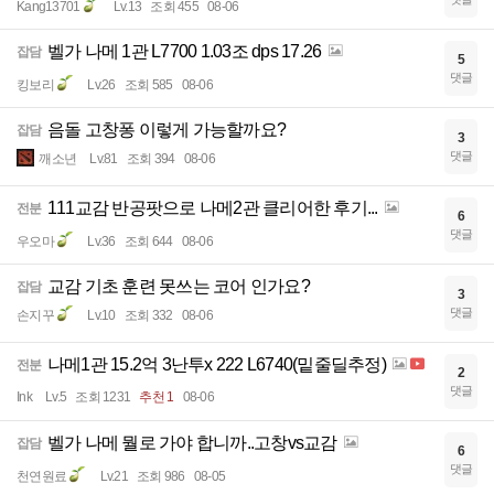
Kang13701
Lv.13
조회 455
08-06
벨가 나메 1관 L7700 1.03조 dps 17.26
잡담
5
댓글
킹보리
Lv.26
조회 585
08-06
음돌 고창퐁 이렇게 가능할까요?
잡담
3
댓글
깨소년
Lv.81
조회 394
08-06
111교감 반공팟으로 나메2관 클리어한 후기...
전분
6
댓글
우오마
Lv.36
조회 644
08-06
교감 기초 훈련 못쓰는 코어 인가요?
잡담
3
댓글
손지꾸
Lv.10
조회 332
08-06
나메1관 15.2억 3난투x 222 L6740(밑줄딜추정)
전분
2
댓글
Ink
Lv.5
조회 1231
추천 1
08-06
벨가 나메 뭘로 가야 합니까..고창vs교감
잡담
6
댓글
천연원료
Lv.21
조회 986
08-05