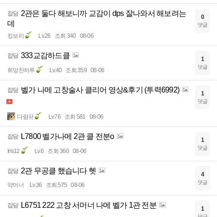
2관은 둘다 해보니까 교감이 dps 잘나와서 해보려는
잡담
0
데
댓글
킹보리
Lv.26
조회 340
08-06
333교감하드클
잡담
1
댓글
희망찬하루
Lv.40
조회 359
08-06
벨가 나메 고창술사 클리어 영상&후기 (투력6992)
잡담
1
댓글
다람뀨
Lv.76
조회 581
08-06
L7800 벨가나메 2관 클 전분o
잡담
1
댓글
Iris12
Lv.6
조회 360
08-06
2관 무공클 했습니다 헷
잡담
4
댓글
약머너
Lv.36
조회 575
08-06
L6751 222 고창 서머너 나메 벨가 1관 전분
잡담
1
댓글