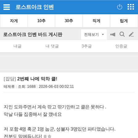
로스트아크
인벤
자게
10추
30추
직게
팁게
로스트아크 인벤 바드 게시판
전체보기
공
검
글
지
색
내글
내 댓글
3추글
인증글
on/off
쓰
기
[잡담]
2번째 나메 막차 클!
테제류
조회:
1688
2026-06-03 00:02:11
지인 도와주면서 계속 깎고 깎기만하고 클은 못하다 .
막날 다들 집중해서 잘 깼네요
저 포함 4명 혹군 1명 눕군, 성불자 3명있던 파티였습니다.
전분도 맘에듭니다! ㅎㅎ