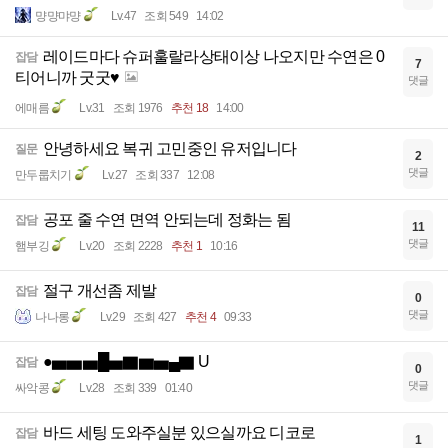
먕먕먀먕
Lv.47
조회 549
14:02
레이드마다 슈퍼훌랄라상태이상 나오지만 수연은 0
잡담
7
티어니까 굿굿♥
댓글
에매름
Lv.31
조회 1976
추천 18
14:00
안녕하세요 복귀 고민중인 유저입니다
질문
2
댓글
만두룹치기
Lv.27
조회 337
12:08
공포 줄 수연 면역 안되는데 정화는 됨
잡담
11
댓글
햄부깅
Lv.20
조회 2228
추천 1
10:16
절구 개선좀 제발
잡담
0
댓글
나나롱
Lv.29
조회 427
추천 4
09:33
●▅▅▅█▅▇▆▅▄▇ U
잡담
0
댓글
싸악콩
Lv.28
조회 339
01:40
바드 세팅 도와주실분 있으실까요 디코로
잡담
1