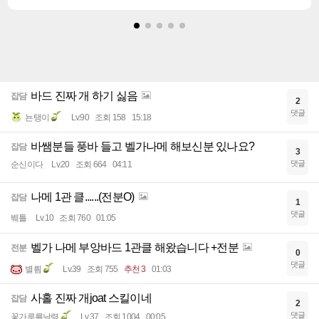
바드 진짜 개 하기 싫음
잡담
2
댓글
뇬탱이
Lv.90
조회 158
15:18
바쌤분들 풍바 들고 벨가나메 해보신분 있나요?
잡담
3
댓글
순신이다
Lv.20
조회 664
04:11
나메 1관 클......(전분O)
잡담
1
댓글
붸틀
Lv.10
조회 760
01:05
벨가 나메 부앙바드 1관클 해왔습니다 +전분
전분
0
댓글
별릠
Lv.39
조회 755
추천 3
01:03
사홀 진짜 개joat 스킬이네
잡담
2
댓글
꽃가루를날령
Lv.37
조회 1004
00:05