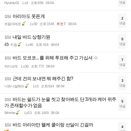
댓글
Hyunsu02
Lv.4
조회 656
08-04
아리아도 웃픈게
잡담
2
댓글
트랄라레로
Lv.30
조회 1545
추천 7
08-04
내일 바드 상향기원
잡담
0
댓글
히둡
Lv.40
조회 419
08-04
바드 모코코... 를 위해 투표해 주고 가십셔
잡담
7
댓글
하리보제
Lv.30
조회 773
08-04
근데 건의 보내면 뭐 해주긴 함?
잡담
3
댓글
너희나잘해라
Lv.5
조회 634
08-04
바드는 쉴드가 눈을 씻고 찾아봐도 단 3개라 케어 위주
잡담
5
가 존재할수가 없음
댓글
Wmmw
Lv.53
조회 1449
08-04
바드 아리아만 왤케 쿨이랑 선딜이 긴걸까
잡담
4