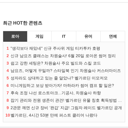
최근 HOT한 콘텐츠
로아
게임
IT
유머
연예
1
"생각보다 재밌네" 신규 주사위 게임 티카투카 호평
2
신규 남요즈 클래스는 차원술사! 6월 20일 로아온 썸머 정리
3
쉽고 강한 세팅은? 차원술사 주요 빌드와 스킬 코드
4
남요즈, 어떻게 꾸밀까? 스타일북 인기 차원술사 커스터마이즈
5
성자라도 상대하고 있는 줄 알았나? 벨가르딘 이모저모
6
미니게임하고 보상 받아가자! 마하라카 썸머 캠프 할 일은?
7
후속 조정 나선 로스트아크...기공사, 차원술사 하향
8
잡기 관리와 전원 생존이 관건! 벨가르딘 유물 칭호 획득방법 정리
9
2관문 깨면 신규 장비 ‘완갑’ 지급! 그림자 레이드 벨가르딘 공개
10
벨가르딘, 4시간 53분 만에 퍼스트 클리어 나왔다