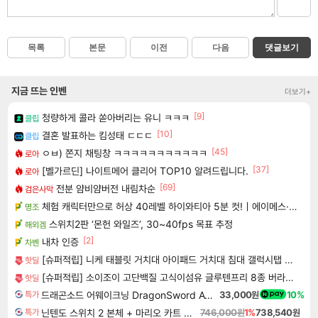
목록
본문
이전
다음
댓글보기
지금 뜨는 인벤
더보기+
[9]
청량하게 콜라 쏟아버리는 유니 ㅋㅋㅋ
클립
[10]
결혼 발표하는 킴성태 ㄷㄷㄷ
클립
[45]
ㅇㅂ) 쫀지 채팅창 ㅋㅋㅋㅋㅋㅋㅋㅋㅋㅋㅋ
로아
[37]
[벨가르딘] 나이트메어 클리어 TOP10 알려드립니다.
로아
[69]
전분 얌비얌버전 내림차순
검은사막
체험 캐릭터만으로 허상 40레벨 하이와티아 5분 컷!｜에이메스·린네·모니에 명함
명조
스위치2판 ‘몬헌 와일즈’, 30~40fps 목표 추정
해외겜
[2]
내차 인증
차벤
[슈퍼적립] 니케 태블릿 거치대 아이패드 거치대 침대 갤럭시탭 패드 The Comfy
핫딜
[슈퍼적립] 소이조이 고단백질 고식이섬유 글루텐프리 8종 버라이어티팩, 16개입, 1개 [원산지:일본]
핫딜
드래곤소드 어웨이크닝 DragonSword Awakening
33,000원
10%
특가
닌텐도 스위치 2 본체 + 마리오 카트 월드
746,000원
1%
738,540원
특가