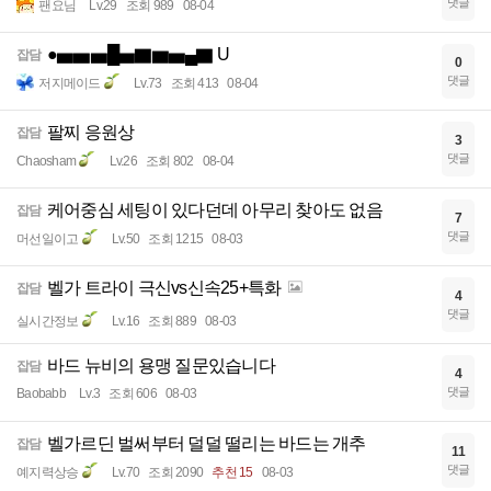
댓글
팬요님
Lv.29
조회 989
08-04
●▅▅▅█▅▇▆▅▄▇ U
잡담
0
댓글
저지메이드
Lv.73
조회 413
08-04
팔찌 응원상
잡담
3
댓글
Chaosham
Lv.26
조회 802
08-04
케어중심 세팅이 있다던데 아무리 찾아도 없음
잡담
7
댓글
머선일이고
Lv.50
조회 1215
08-03
벨가 트라이 극신vs신속25+특화
잡담
4
댓글
실시간정보
Lv.16
조회 889
08-03
바드 뉴비의 용맹 질문있습니다
잡담
4
댓글
Baobabb
Lv.3
조회 606
08-03
벨가르딘 벌써부터 덜덜 떨리는 바드는 개추
잡담
11
댓글
예지력상승
Lv.70
조회 2090
추천 15
08-03