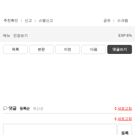
추천확인
신고
스팸신고
공유
스크랩
메뉴
인장보기
EXP 6%
목록
본문
이전
다음
댓글쓰기
댓글
등록순
|
최신순
새로고침
새로고침
등록