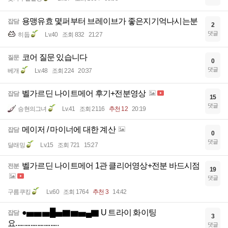
용맹유효 몇퍼부터 브레이브가 좋은지기억나시는분
잡담
2
댓글
히둡
Lv.40
조회 832
21:27
코어 질문 있습니다
질문
0
댓글
베개
Lv.48
조회 224
20:37
벨가르딘 나이트메어 후기+전분영상
잡담
15
댓글
승현의그녀
Lv.41
조회 2116
추천 12
20:19
메이저 / 마이너에 대한 계산
잡담
0
댓글
달래밍
Lv.15
조회 721
15:27
벨가르딘 나이트메어 1관 클리어영상+전분 바드시점
전분
19
댓글
구름쿠킹
Lv.60
조회 1764
추천 3
14:42
●▅▅▅█▅▇▆▅▄▇ U 트라이 화이팅
잡담
3
요..........................
댓글