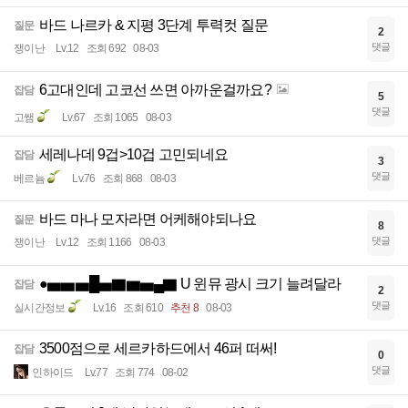
바드 나르카 & 지평 3단계 투력컷 질문
질문
2
댓글
쟁이난
Lv.12
조회 692
08-03
6고대인데 고코선 쓰면 아까운걸까요?
잡담
5
댓글
고쌤
Lv.67
조회 1065
08-03
세레나데 9겁>10겁 고민되네요
잡담
3
댓글
베르늄
Lv.76
조회 868
08-03
바드 마나 모자라면 어케해야되나요
질문
8
댓글
쟁이난
Lv.12
조회 1166
08-03
●▅▅▅█▅▇▆▅▄▇ U 윈뮤 광시 크기 늘려달라
잡담
2
댓글
실시간정보
Lv.16
조회 610
추천 8
08-03
3500점으로 세르카하드에서 46퍼 떠써!
잡담
0
댓글
인하이드
Lv.77
조회 774
08-02