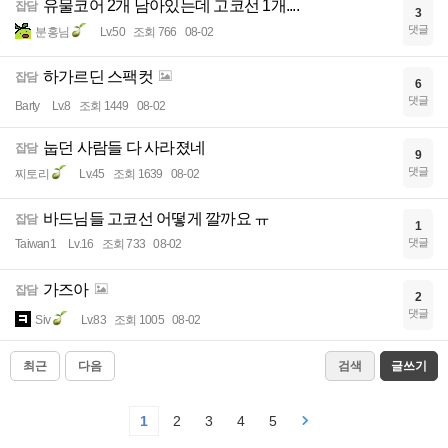
유물코어 2개 남아있는데 고코선 1개....
잡담
3
댓글
분홍님
Lv.50
조회 766
08-02
하가르딘 스팩컷
잡담
6
댓글
Barty
Lv.8
조회 1449
08-02
눕던 사람들 다 사라졌네
잡담
9
댓글
찌토리
Lv.45
조회 1639
08-02
바드님들 고코선 어떻게 깔까요 ㅠ
잡담
1
댓글
Taiwan1
Lv.16
조회 733
08-02
가즈아
잡담
2
댓글
Siv
Lv.83
조회 1005
08-02
최근
다음
검색
글쓰기
1
2
3
4
5