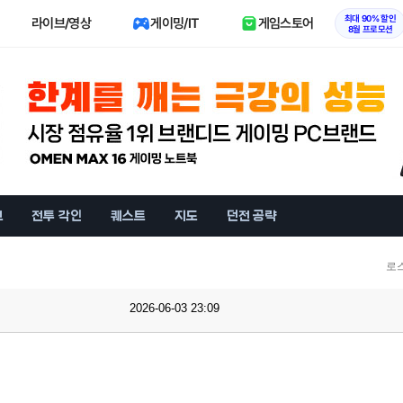
최대 90% 할인
라이브/영상
게이밍/IT
게임스토어
8월 프로모션
브
전투 각인
퀘스트
지도
던전 공략
로
2026-06-03 23:09