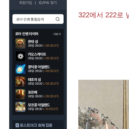
회원가입
ID/PW 찾기
322에서 222로
로아 인벤 타이머
더보기
몬테 섬
08일 09:00
(-09:35:05)
카오스게이트
08일 09:00
(-09:35:05)
쿵덕쿵 아일랜드
08일 09:00
(-09:35:05)
태초의 섬
08일 09:00
(-09:35:05)
포르페
08일 09:00
(-09:35:05)
모코콩 아일랜드
08일 09:30
(-10:05:05)
로스트아크 화제 집중