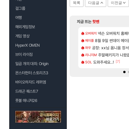
목록
다음글
이전글
걸그룹
여행
지금 뜨는
핫벤
해외게임정보
[48]
[1]
짜 개웃기네 ㅋㅋ
CXMT, D램 매출 점유율 7%…글로벌 4위로 부상
넥슨 오버워치 홈페이
아스오라 성우 정
오버워치
아스오라
게임 영상
[85]
 샤타 안 나왔다고 진짜 화내는 사람도 있네
발 원가 압박, 메인보드값 오르나
8월 9일 썬데이 메이
아키츠 아키나 성
메이플
아스오라
HyperX OMEN
[132]
게트 본사에서 연락왔음
크드 1.06 패치노트 (8/5)
공장: xx님 옴니움 장
모든 성소 위치 공략 
와우
비스트
브이 라이징
[58]
샤타가 아닌 큰 이유는 경매장 불안정때문일듯
 3사, 2027년 생산분 완판?
주말패키지가 나왔
프롤로그 테스트를 
리니지M
리밋제로
[116]
[7]
프프 클릭 미스낫네
사쿠라 마이 성우 정보 및 주요 필모
도와주세요..!
모든 바우에라 업그레이
SOL
비스트
일곱 개의 대죄: Origin
몬스터헌터 스토리즈3
바이오하자드 레퀴엠
드래곤 퀘스트7
풋볼 매니저26