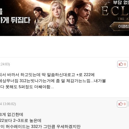
:24:03)
공감
비공
0
고대되서 바까서 하고잇는데 딱 말씀하신대로고 +로 222에
 세상무너짐 312는빗나가는거에 좀 덜 체감가는느낌...내가볼
보다 못해도 5퍼정도 더쌔야함...
4 13:06:02)
공감
비공
0
 크게 없긴한데
22보다 2~3프로 높은데
이 허수레이드는 332가 그만큼 우세하겠지만