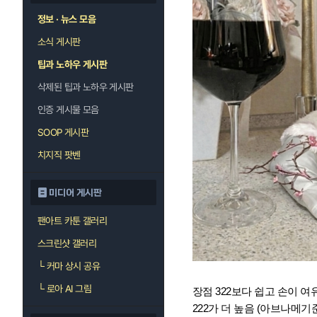
정보 · 뉴스 모음
소식 게시판
팁과 노하우 게시판
삭제된 팁과 노하우 게시판
인증 게시물 모음
SOOP 게시판
치지직 팟벤
미디어 게시판
팬아트 카툰 갤러리
스크린샷 갤러리
└
커마 상시 공유
└
로아 AI 그림
장점 322보다 쉽고 손이 여
222가 더 높음 (아브나메기