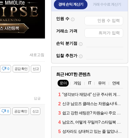
경매 손익 계산기
거래 수수료 계산기
인원 수
거래소 가격
손익 분기점
새로고침
입찰 추천가
감
0
공감 확인
신고
최근 HOT한 콘텐츠
로아
게임
IT
유머
연예
1
"생각보다 재밌네" 신규 주사위 게임 티카투카 호평
답글
2
신규 남요즈 클래스는 차원술사! 6월 20일 로아온 썸머 정리
감
0
공감 확인
신고
3
쉽고 강한 세팅은? 차원술사 주요 빌드와 스킬 코드
4
남요즈, 어떻게 꾸밀까? 스타일북 인기 차원술사 커스터마이즈
5
성자라도 상대하고 있는 줄 알았나? 벨가르딘 이모저모