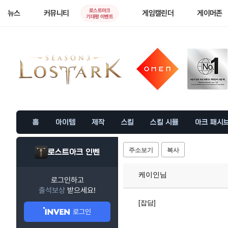
로스트아크
뉴스
커뮤니티
게임캘린더
게이머존
기대평 이벤트
홈
아이템
제작
스킬
스킬 시뮬
아크 패시
주소보기
복사
로스트아크 인벤
케이인님
로그인하고
출석보상
받으세요!
[잡담]
로그인