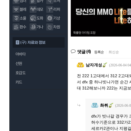
섬너
알카
소서
블레
데모
리퍼
소울
도화
기상
환수
가나
차원
(구) 자료와 정보
(4)
댓글
등록순
|
최신순
아바타
선원
남자개성
(2026-06-04 04
호감도
전 222 1고대에서 312 2
서 dfx 중 하나빗나가면 순간
카드
대 312해보니까 222는 지금
촤뤼
(2026-06-0
dfx가 빗나갈 경우가
허수기준으로 332가2
세르카2관이나 지평같