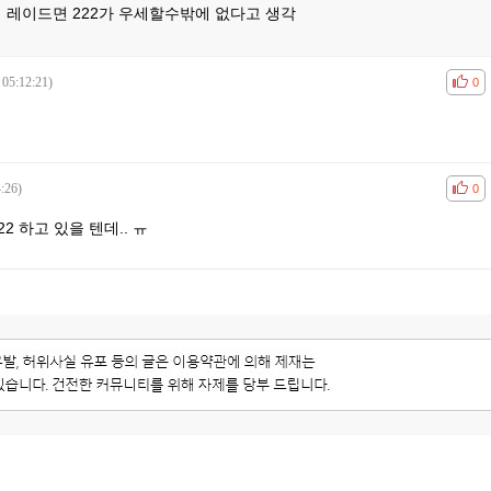
 레이드면 222가 우세할수밖에 없다고 생각
 05:12:21)
공감
비공
0
:26)
공감
비공
0
2 하고 있을 텐데.. ㅠ