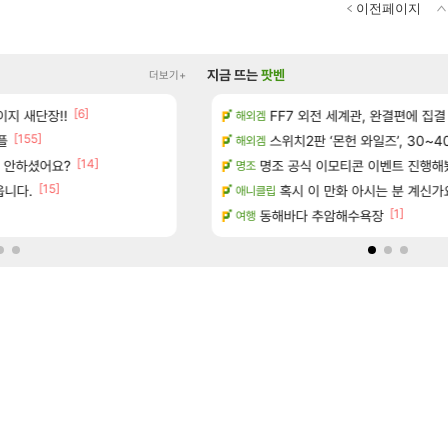
이전페이지
지금 뜨는
팟벤
더보기+
[6]
[16]
지 새단장!!
보 및 출연작 모음
아떨린다 한시간후면
FF7 외전 세계관, 완결편에 집결
리니지M
해외겜
[155]
[
플
우 정보 및 주요 필모
현재 나무위키 실검 1위인 김규원
스위치2판 ‘몬헌 와일즈’, 30~4
메이플
해외겜
[14]
[194]
서 안하셨어요?
(40개) - 귀환한 영혼 도전과제
골드 파는 게 왜 쌀숭이임?
명조 공식 이모티콘 이벤트 진행해봤습니다! 참
로아
명조
[15]
[5]
읍니다.
마치고.. (feat. 리아)
대충 연구소요약
혹시 이 만화 아시는 분 계신가
검은사막
애니클립
[1]
드 아이템 획득 위치 공략 (89개)
동해바다 추암해수욕장
풍풍풍 군왕주차가 씹이득 가성비라
검은사막
여행