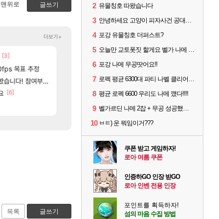
맨위로
글쓰기
2
유물칭호 따왔습니다
3
안녕하세요 고양이 피자사건 공대원입니다.
4
포강 유물칭호 더퍼스트?
더보기+
5
오늘만 교토폿짓 할게요 벨가 나메 무공쉽더라
[3]
[48]
ㅇㅂ)진짜 개웃기네 ㅋㅋ
중국 CXMT, D램 매출 점유율 7%…글로벌 4위로 부상
메이플
해외겜
6
포강 나메 무공땃어요!!
82]
[
0fps 목표 추정
아니 뭔 샤타 안 나왔다고 진짜 화내는 사람도 있네
AI발 원가 압박, 메인보드값 오르나
메이플
해외겜
7
로펙 평균 6300대 파티 나벨 클리어 [기믹 영상 참고하시면 좋을 듯]
[132]
여부터 추첨까지????
파리바게트 본사에서 연락왔음
리싱크드 1.06 패치노트 (8/5)
메이플
리싱크드
[6]
[
요
썬데이가 샤타가 아닌 큰 이유는 경매장 불안정때문일듯
메모리 3사, 2027년 생산분 완판?
메이플
해외겜
8
평균 로펙 6600 우리도 나메 깼다!!!!
[9]
[116]
고 ????
씨발 컬프프 클릭 미스낫네
아사쿠라 마이 성우 정보 및 주요 필모
메이플
아스오라
9
벨가르딘 나메 2잡 + 무공 성공했습니다.
10
ㅂㅌ) 운 뭐임이거???
쿠폰 받고 게임하자!
로아 여름 쿠폰
인증하GO 인장 받GO
로아 인벤 전용 인장
포인트를 획득하자!
목록
글쓰기
섬의 마음 수집 방법