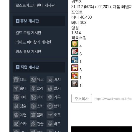
경험치
로스트아크 바란다 게시판
21,212
(50%)
/ 22,201
( 다음 레벨까
포인트
이니
40,430
홍보 게시판
베니
102
명성
길드 모집 게시판
1,314
획득스킬
레이드 파티찾기 게시판
4
방송 홍보 게시판
6
1
직업 게시판
3
1
디트
워로
버서
1
홀나
슬레
발키
배마
인파
기공
주소복사
https://www.inven.co.kr/b
창술
스커
브커
데헌
블래
호크
스카
건슬
바드