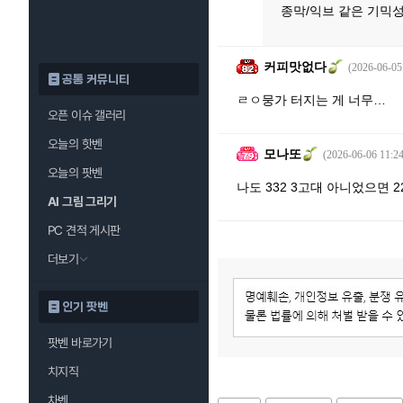
종막/익브 같은 기믹성
커피맛없다
(2026-06-05
공통 커뮤니티
ㄹㅇ뭉가 터지는 게 너무…
오픈 이슈 갤러리
오늘의 핫벤
모나또
(2026-06-06 11:24
오늘의 팟벤
나도 332 3고대 아니었으면 22
AI 그림 그리기
PC 견적 게시판
더보기
인기 팟벤
팟벤 바로가기
치지직
차벤