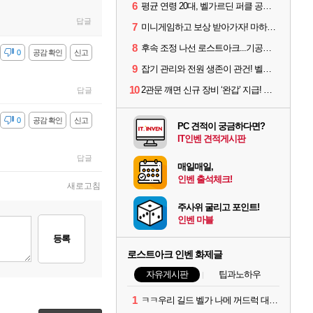
6
평균 연령 20대, 벨가르딘 퍼클 공대 '영로티'를 만나다
답글
7
미니게임하고 보상 받아가자! 마하라카 썸머 캠프 할 일은?
8
후속 조정 나선 로스트아크...기공사, 차원술사 하향
감
0
공감 확인
신고
9
잡기 관리와 전원 생존이 관건! 벨가르딘 유물 칭호 획득방법 정리
10
2관문 깨면 신규 장비 ‘완갑’ 지급! 그림자 레이드 벨가르딘 공개
답글
감
0
공감 확인
신고
PC 견적이 궁금하다면?
IT인벤 견적게시판
답글
매일매일,
인벤 출석체크!
새로고침
주사위 굴리고 포인트!
인벤 마블
등록
로스트아크 인벤 화제글
자유게시판
팁과노하우
1
ㅋㅋ우리 길드 벨가 나메 꺼드럭 대다가 싸움났다