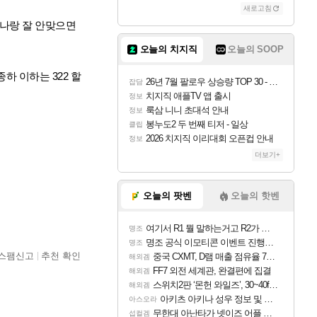
새로고침
 나랑 잘 안맞으면
오늘의 치지직
오늘의 SOOP
하 이하는 322 할
26년 7월 팔로우 상승량 TOP 30 - 월간 치지직
잡담
치지직 애플TV 앱 출시
정보
룩삼 니니 초대석 안내
정보
봉누도2 두 번째 티저 - 일상
클립
2026 치지직 이리대회 오픈컵 안내
정보
더보기+
오늘의 팟벤
오늘의 핫벤
여기서 R1 뭘 말하는거고 R2가 뭘말하는걸까요?
명조
명조 공식 이모티콘 이벤트 진행해봤습니다! 참여부터 추첨까지????
명조
스팸신고
추천 확인
중국 CXMT, D램 매출 점유율 7%…글로벌 4위로 부상
해외겜
FF7 외전 세계관, 완결편에 집결
해외겜
스위치2판 ‘몬헌 와일즈’, 30~40fps 목표 추정
해외겜
아키츠 아키나 성우 정보 및 주요 필모
아스오라
무한대 아난타가 넷이즈 어플 달력에 일정 등록
섭컬겜