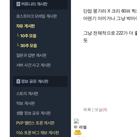
커뮤니티 게시판
단점 뭉가라 X 크리 60퍼 
로스트아크 모바일 게시판
아덴기 아끼거나 그냥 박아
자유 게시판
그냥 전체적으로 222가 더 
└
10추 모음
듯
└
30추 모음
질문과 답변 게시판
서버 사건 사고 게시판
정보 공유 게시판
스토리 게시판
악보 게시판
목록
|
댓글(
4
)
생활 정보 공유 게시판
PVP 밸런스 토론 게시판
레벨
이슈 토론 버그 제보 게시판