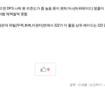
찍으면 DPS 나락 폿 의존도가 좀 높음 폿이 못하거나(하위레이드) 벞콜이
야함 체력쌀먹 못함
좋은데 유틸(무력,회복,카운터)면에서 322가 더 좋음 상위 레이드는 222 종
0
공유
스크랩
신고하기