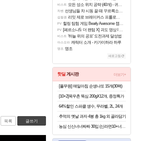
모든 성소 위치 공략 (40개) - 귀환한 영혼 도전과제
비스트
선생님들 차 시동 끌 때 꾸르륵소리나는데
차벤
리밋 제로 브레이커스 프롤로그 테스트 후기 영상 업로드
섭컬겜
힐링 탐험 게임 Bearly Awesome 챕터 1 트레일러
PV
[페르소나5: 더 팬텀 X] 괴도 영상 l 타카마키 안·댄싱 스타
PV
'하늘 위의 공포' 도전과제 달성법
비스트
캐릭터 소개 - 카가미하라 하루
아스오라
명조
명조
새로고침
핫딜
게시판
더보기+
[풀무원] 매일아침 순생나또 15개(30팩)
[10+2]목우촌 뚝심 200gX12개, 증정특가
64%할인 스파클 생수, 무라벨, 2L, 24개
추억의 옛날 과자 4봉 총 1kg 외 골라담기
목록
글쓰기
농심 신신너너짜짜 30입 (신라면10+너구리10+짜파게티10)