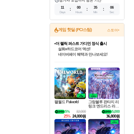
참가자 모집까지 남은 기간
11
00
35
05
Days
Hours
Min
Sec
게임 핫딜 (PC/스팀)
스토어+
베데스다 40주년 기념 할인 중!
베데스다의 명작들을
40주년 프로모션으로 만나보세요!
인벤게임즈 8월 특별 할인!
드래곤소드: 어웨이크닝 입점!
문명 7 특별 할인!
마블 투혼 파이팅 소울즈 정식출시!
귀무자: 검의 길 예약 판매 중!
비스트 오브 리인카네이션 정식 출시!
커세어 코브 출시 기념 할인!
더 렐릭 퍼스트 가디언 정식 출시
캡콤 프렌차이즈 할인 진행 중!
캡콤 일부 상품 상시 할인
스타워즈 은하계 레이서
로블록스 기프트 카드 공식 입점
인기 퍼블리셔 모음!
스팀으로 만나는 드래곤소드!
조선&고려 DLC 출시 예정
마블 히어로 총 출동&화려한 격투!
10% 할인과
게임프릭 신작 IP
해적'섬'을 발전시키자!
설화x하드코어 액션!
몬헌, 바하 등 인기 IP를
몬헌 와일즈 & 드래곤즈 도그마2
인벤게임즈에서 10% 추가 적립
Robux를 가장 안전하고
최대 90% 할인가를 만나보세요!
네이버혜택과 함께 만나보세요!
50%할인&추가 적립까지!
네이버 포인트 혜택까지!
이니&베니 혜택까지!
네이버 혜택가와 함께 예약하세요!
할인&네이버혜택으로 만나보세요!
네이버페이 혜택과 만나보세요!
할인가에 만나보세요!
일부 에디션 상시 할인!
혜택으로 예약 판매 중
편안하게 충전하세요
팰월드 Palworld
그랑블루 판타지 리
링크 엔드리스 라그
나로크 업그레이드
5%
32,000
5,000
킷 Granblue Fantasy
25%
24,000원
36,800원
Relink Endless Ragn
arok Upgrade Kit DL
C