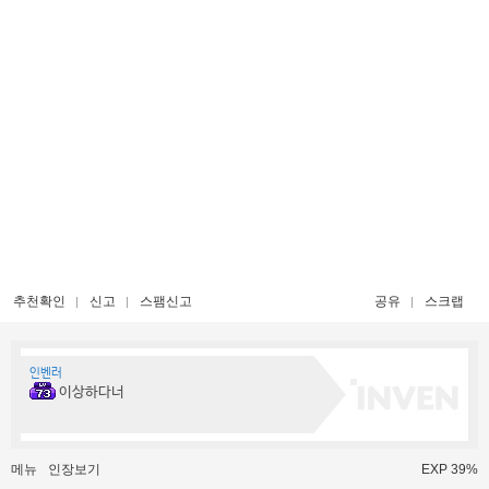
추천확인
신고
스팸신고
공유
스크랩
인벤러
이상하다너
메뉴
인장보기
EXP 39%