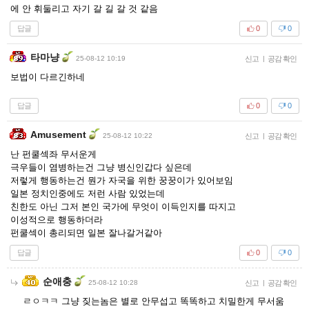
에 안 휘둘리고 자기 갈 길 갈 것 같음
답글
0
0
타마냥
25-08-12 10:19
신고
|
공감 확인
보법이 다르긴하네
답글
0
0
Amusement
25-08-12 10:22
신고
|
공감 확인
난 펀쿨섹좌 무서운게
극우들이 염병하는건 그냥 병신인갑다 싶은데
저렇게 행동하는건 뭔가 자국을 위한 꿍꿍이가 있어보임
일본 정치인중에도 저런 사람 있었는데
친한도 아닌 그저 본인 국가에 무엇이 이득인지를 따지고
이성적으로 행동하더라
펀쿨섹이 총리되면 일본 잘나갈거같아
답글
0
0
순애충
25-08-12 10:28
신고
|
공감 확인
ㄹㅇㅋㅋ 그냥 짖는놈은 별로 안무섭고 똑똑하고 치밀한게 무서움