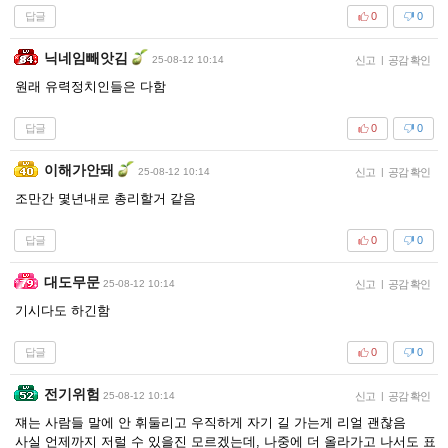
답글
0
0
닉네임빼앗김
25-08-12 10:14
신고
|
공감 확인
원래 유력정치인들은 다함
답글
0
0
이해가안돼
25-08-12 10:14
신고
|
공감 확인
조만간 몇년내로 총리할거 같음
답글
0
0
대도무문
25-08-12 10:14
신고
|
공감 확인
기시다도 하긴함
답글
0
0
전기위험
25-08-12 10:14
신고
|
공감 확인
쟤는 사람들 말에 안 휘둘리고 우직하게 자기 길 가는게 리얼 괜찮음
사실 언제까지 저럴 수 있을진 모르겠는데, 나중에 더 올라가고 나서도 표