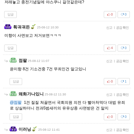
저래놓고 종전기념일에 야스쿠니 갈것같은데?
답글
0
0
훠궈궈든
25-08-12 10:30
신고
|
공감 확인
미향이 사면보고 저거보면ㅋㅋㅋ
답글
4
0
점팔
25-08-12 11:07
신고
|
공감 확인
윤미향 8건 기소건중 7건 무죄인건 알고있니
답글
0
1
왜화가나있니
25-08-12 11:30
신고
|
공감 확인
@점팔
1건 질질 쳐끌면서 국회의원 의전 다 빨아처먹다 대법 유죄
로 상실하더니 전과5범새끼의 유유상종 사면받은 건 알지
답글
0
0
이러닝
25-08-12 11:41
신고
|
공감 확인