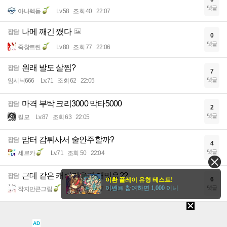
댓글
아나렉돋
Lv.58
조회 40
22:07
나메 깨긴 꺴다
잡담
0
댓글
죽창트린
Lv.80
조회 77
22:06
원래 발도 살찜?
잡담
7
댓글
임시닉666
Lv.71
조회 62
22:05
마격 부탁 크리3000 막타5000
잡담
2
댓글
킬모
Lv.87
조회 63
22:05
맘터 감튀사서 술안주할까?
잡담
4
댓글
세르카
Lv.71
조회 50
22:04
근데 같은 캐릭키우면 재밋음??
잡담
6
이환 플레이 유형 테스트!
이벤트 참여하면 1,000 이니
댓글
작지만큰그림
Lv.75
조회 57
22:03
나 깐부생겼다!!
잡담
5
AD
댓글
로요
Lv.40
조회 75
22:02