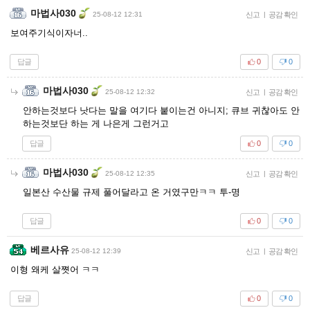
마법사030
25-08-12 12:31
신고
|
공감 확인
보여주기식이자너..
답글
0
0
마법사030
25-08-12 12:32
신고
|
공감 확인
안하는것보다 낫다는 말을 여기다 붙이는건 아니지; 큐브 귀찮아도 안
하는것보단 하는 게 나은게 그런거고
답글
0
0
마법사030
25-08-12 12:35
신고
|
공감 확인
일본산 수산물 규제 풀어달라고 온 거였구만ㅋㅋ 투-명
답글
0
0
베르사유
25-08-12 12:39
신고
|
공감 확인
이형 왜케 살쪗어 ㅋㅋ
답글
0
0