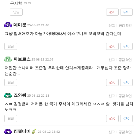
무시함 ㅋㅋ
답글
0
0
데미룬
25-08-12 21:40
신고
|
공감 확인
그냥 참배애호가 아님? 아빠따라서 야스쿠니도 꼬박꼬박 간다는데.
답글
0
0
파브르스
25-08-12 22:07
신고
|
공감 확인
저인간 스나이퍼 조준경 우리한테 안겨누게끔해라.. 개무섭다 조준 당하
는순간...
답글
0
0
죠와쒀
25-08-12 22:13
신고
|
공감 확인
ㅅㅂ 김정은이 저러믄 한 국가 주석이 왜그러세요 ㅇㅈㄹ 할 샛기들 넘치
노ㅋㅋ
답글
0
0
킹쩔티비
25-08-12 23:42
신고
|
공감 확인