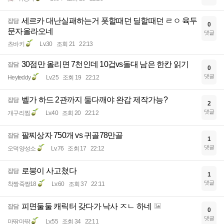
세르카 대난실패하는거 폿할때던 딜할때던 ㄹㅇ 육두
잡담
0
문자올라오네
댓글
츠바키
Lv.30
조회 21
22:13
30점만 올리면 7천인데 10겁vs돌대 남은 한칸 읽기
잡담
0
댓글
Heyteddy
Lv.25
조회 19
22:12
벨가 하드 2관까지 둘다깨야 완갑 제작가능?
잡담
2
댓글
개구리찜
Lv.40
조회 20
22:12
팔찌상자 750개 vs 귀골78만골
잡담
1
댓글
오덕양성소
Lv.76
조회 17
22:12
로붕이 사고쳤다
잡담
1
댓글
착짱죽짱18
Lv.60
조회 37
22:11
피면둘둘 캐릭터 갖다가 낙사 ㅈㄴ 하네
잡담
0
댓글
마딲마딲
Lv.55
조회 34
22:11