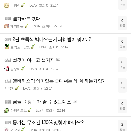
0
댓글
농장이
Lv.75
조회 0
22:14
벨가하드 깼다
잡담
0
댓글
해의밝음
Lv.36
조회 0
22:14
2관 초록색 벽나오는거 파훼법이 뭐야...?
잡담
0
댓글
호박고구맛탕
Lv.47
조회 6
22:14
설겆이 아니고 설거지
잡담
0
댓글
공숭이
Lv.78
조회 4
22:14
엘버하스틱 의미없는 숏대쉬는 왜 쳐 하는거임?
잡담
0
댓글
칵콕칵
Lv.71
조회 7
22:14
님들 10광 두개 줄 수 있는데요
잡담
0
댓글
아리안오브
Lv.77
조회 4
22:14
뭉가는 무조건 120% 맞춰야 하나요?
잡담
2
댓글
귀공자
Lv.84
조회 23
22:13