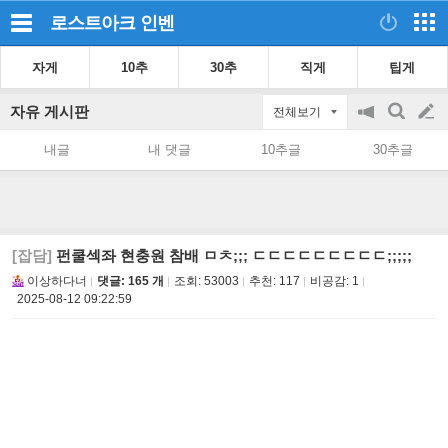
로스트아크
인벤
자게
10추
30추
직게
팁게
자유 게시판
전체보기
공
검
글
지
색
내글
내 댓글
10추글
30추글
on/off
쓰
기
[잡담]
펀쿨섹좌 현충원 참배 ㅁㅊ;;; ㄷㄷㄷㄷㄷㄷㄷㄷㄷ;;;;;
이상하다너
댓글: 165 개
조회:
53003
추천:
117
비공감:
1
2025-08-12 09:22:59