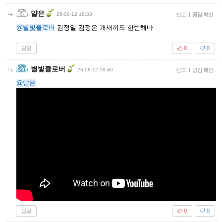
얕은
25-08-12 18:33
신고
|
공감 확인
@별빛클로버
김정일 김정은 개새끼도 한번해바
답글
0
0
별빛클로버
25-08-12 18:40
신고
|
공감 확인
@얕은
답글
0
0