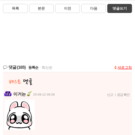
목록
본문
이전
다음
댓글쓰기
댓글
(165)
등록순
|
최신순
새로고침
이거는
25-08-12 09:28
신고
|
공감 확인