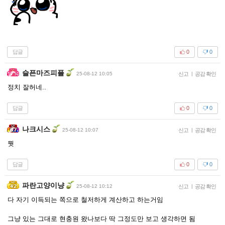
답글
0
0
슬픈마즈피플
25-08-12 10:05
신고
|
공감 확인
정치 잘허네..
답글
0
0
나크시스
25-08-12 10:07
신고
|
공감 확인
뭣
답글
0
0
파란고양이냥
25-08-12 10:12
신고
|
공감 확인
다 자기 이득되는 쪽으로 철저하게 계산하고 하는거임
그냥 있는 그대로 현충원 왔나보다 딱 그정도만 보고 생각하면 됨