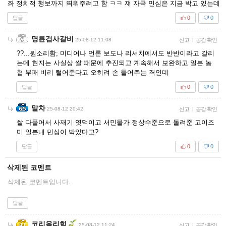
좌 정치적 행보까지 띄워주려고 함 ㅋㅋ 쟤 자국 민심은 지금 박고 있는데
답글
0
0
명륜검사갈비
25-08-12 11:08
신고
|
공감 확인
??...뭔소리함; 미디어나 언론 보도나 리서치에서도 반반이라고 갈리
는데 현지는 사실상 쌀 때문에 추진되고 계속해서 보완하고 일본 농
협 부패 비리 털어준다고 오히려 손 들어주는 격인데
답글
0
0
말차
25-08-12 20:42
신고
|
공감 확인
쌀 다풀어서 사재기 엿먹이고 서민물가 정상수준으로 돌려준 고이즈
미 일본내 민심이 박았다고?
답글
0
0
삭제된 코멘트
삭제된 코멘트입니다.
답글
코리올리힘
25-08-12 11:24
신고
|
공감 확인