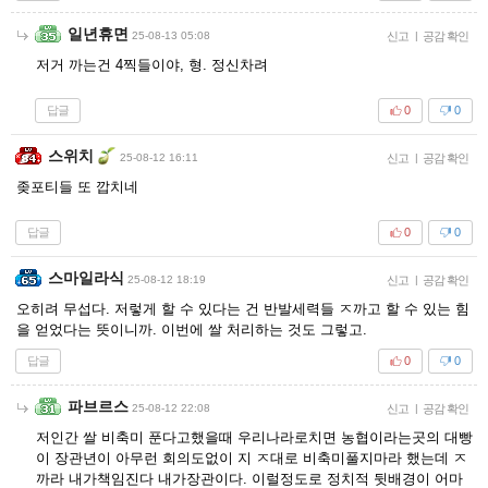
일년휴면
25-08-13 05:08
신고
|
공감 확인
저거 까는건 4찍들이야, 형. 정신차려
답글
0
0
스위치
25-08-12 16:11
신고
|
공감 확인
좆포티들 또 깝치네
답글
0
0
스마일라식
25-08-12 18:19
신고
|
공감 확인
오히려 무섭다. 저렇게 할 수 있다는 건 반발세력들 ㅈ까고 할 수 있는 힘
을 얻었다는 뜻이니까. 이번에 쌀 처리하는 것도 그렇고.
답글
0
0
파브르스
25-08-12 22:08
신고
|
공감 확인
저인간 쌀 비축미 푼다고했을때 우리나라로치면 농협이라는곳의 대빵
이 장관년이 아무런 회의도없이 지 ㅈ대로 비축미풀지마라 했는데 ㅈ
까라 내가책임진다 내가장관이다. 이럴정도로 정치적 뒷배경이 어마