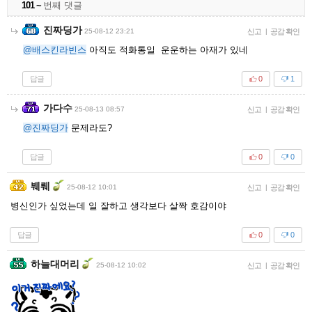
101 ~
번째 댓글
진짜딩가
25-08-12 23:21
신고
|
공감 확인
@배스킨라빈스
아직도 적화통일 운운하는 아재가 있네
답글
0
1
가다수
25-08-13 08:57
신고
|
공감 확인
@진짜딩가
문제라도?
답글
0
0
붸뤠
25-08-12 10:01
신고
|
공감 확인
병신인가 싶었는데 일 잘하고 생각보다 살짝 호감이야
답글
0
0
하늘대머리
25-08-12 10:02
신고
|
공감 확인