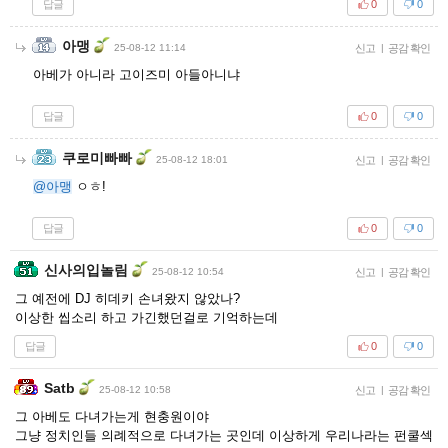
답글
0
0
아맹
25-08-12 11:14
신고
|
공감 확인
아베가 아니라 고이즈미 아들아니냐
답글
0
0
쿠로미빠빠
25-08-12 18:01
신고
|
공감 확인
@아맹
ㅇㅎ!
답글
0
0
신사의입놀림
25-08-12 10:54
신고
|
공감 확인
그 예전에 DJ 히데키 손녀왔지 않았나?
이상한 씹소리 하고 가긴했던걸로 기억하는데
답글
0
0
Satb
25-08-12 10:58
신고
|
공감 확인
그 아베도 다녀가는게 현충원이야
그냥 정치인들 의례적으로 다녀가는 곳인데 이상하게 우리나라는 펀쿨섹