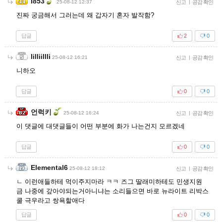
I853
25-08-12 12:37
신고
|
공감 확인
진짜 궁금해서 그러는데 왜 갑자기 혼자 발작함?
답글
2
0
Iilliillli
25-08-12 16:21
신고
|
공감 확인
니하오
답글
0
0
언럭키
25-08-12 16:24
신고
|
공감 확인
이 댓글에 대댓글들이 어떤 부분에 화가 나는건지 모르겠네
답글
0
0
Elemental6
25-08-12 18:12
신고
|
공감 확인
ㄴ 이런애들하테 먹이주지마라 ㅋㅋ 즈그 딸래미하테도 민생지원
금 나중에 갚아야되는거아니냐는 소리들으면 바로 뉴라이트 리박스
쿨 극우라고 쌍욕할애다
답글
0
0