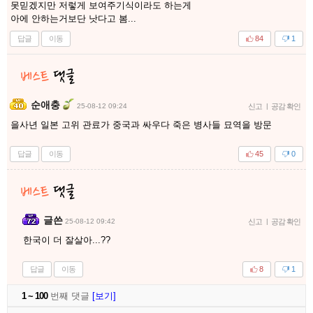
못믿겠지만 저렇게 보여주기식이라도 하는게
아에 안하는거보단 낫다고 봄...
답글
이동
84
1
순애충
25-08-12 09:24
신고
|
공감 확인
을사년 일본 고위 관료가 중국과 싸우다 죽은 병사들 묘역을 방문
답글
이동
45
0
글쓴
25-08-12 09:42
신고
|
공감 확인
한국이 더 잘살아...??
답글
이동
8
1
1 ~ 100
번째 댓글
[보기]