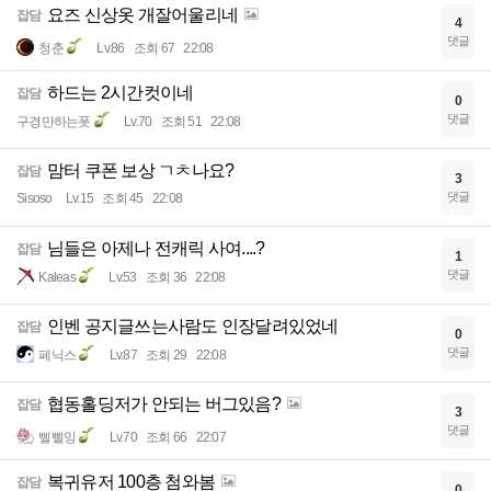
요즈 신상옷 개잘어울리네
잡담
4
댓글
청춘
Lv.86
조회 67
22:08
하드는 2시간컷이네
잡담
0
댓글
구경만하는폿
Lv.70
조회 51
22:08
맘터 쿠폰 보상 ㄱㅊ나요?
잡담
3
댓글
Sisoso
Lv.15
조회 45
22:08
님들은 아제나 전캐릭 사여....?
잡담
1
댓글
Kaleas
Lv.53
조회 36
22:08
인벤 공지글쓰는사람도 인장달려있었네
잡담
0
댓글
페닉스
Lv.87
조회 29
22:08
협동홀딩저가 안되는 버그있음?
잡담
3
댓글
삘삘잉
Lv.70
조회 66
22:07
복귀유저 100층 첨와봄
잡담
0