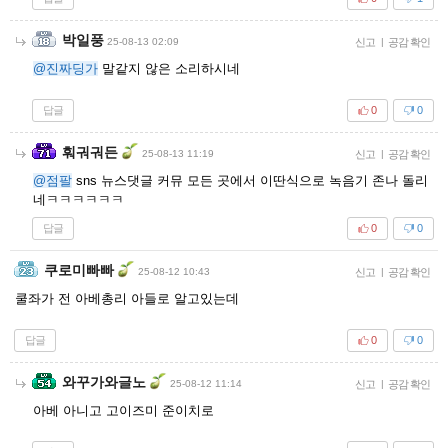
박일풍
25-08-13 02:09
신고
|
공감 확인
@진짜딩가
말같지 않은 소리하시네
답글
0
0
훠궈궈든
25-08-13 11:19
신고
|
공감 확인
@점팔
sns 뉴스댓글 커뮤 모든 곳에서 이딴식으로 녹음기 존나 돌리
네ㅋㅋㅋㅋㅋㅋ
답글
0
0
쿠로미빠빠
25-08-12 10:43
신고
|
공감 확인
쿨좌가 전 아베총리 아들로 알고있는데
답글
0
0
와꾸가와글노
25-08-12 11:14
신고
|
공감 확인
아베 아니고 고이즈미 준이치로