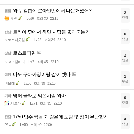
와 누칼협이 로아인벤에서 나온거였어?
잡담
2
댓글
무쌩
Lv.66
조회 30
22:11
트라이 팟에서 하면 사람들 좋아죽는거
잡담
0
댓글
모코코나뭇잎
Lv.22
조회 26
22:10
로스트피면
잡담
2
댓글
모코코딜버터
Lv.7
조회 45
22:10
나도 쿠아아앙이랑 같이 깼다
잡담
1
댓글
비욜레
Lv.66
조회 39
22:10
맘터 콜라보 먹은사람 와바
기타
9
댓글
세르카
Lv.71
조회 35
22:10
1750 담주 찍을 거 같은데 노말 몇 점이 무난함?
잡담
4
댓글
P2w
Lv.50
조회 40
22:09