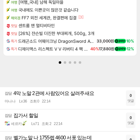
[여행_국내] 남해 독일마을
여행
국내에도 이쁜곳이 많은것 같습니다
여행
[3]
FF7 외전 세계관, 완결편에 집결
해외겜
센트룸 맨 멀티비타민
핫딜
[26%] 쟌슨빌 더진한 부대찌개, 500g, 3개
핫딜
드래곤소드 어웨이크닝 DragonSword Awakening
33,000원
10%
특가
디제이맥스 리스펙트 V V 리버티 4 팩 DJMAX RESPECT V V Liberty 4 Pack DLC
40%
17,880원
12%
특가
4막 노말 2관에 사람있어요 살려주새요
잡담
0
댓글
마나나
Lv.36
조회 0
22:14
집가서 할일
잡담
0
댓글
세르카
Lv.71
조회 2
22:14
벨가노말 나 1755렙 4600 서폿 있는데
잡담