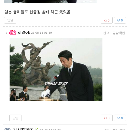
일본 총리들도 현충원 참배 하곤 했었음
답글
0
0
ch9ok
25-08-13 01:30
신고
|
공감 확인
답글
0
0