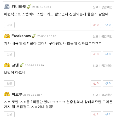
카니바오
25-08-12 13:11
신고
|
공감 확인
이런식으로 스텝바이 스텝이라도 밟으면서 진전되는게 좋은거 같은데
답글
0
0
Freakshow
25-08-12 13:20
신고
|
공감 확인
기사 내용에 진지로라 그래서 구라핑인가 했는데 진짜넼ㅋㅋㅋㅋ
답글
0
0
교냉
25-08-12 13:39
신고
|
공감 확인
보법이 다르네
답글
0
0
학교부
25-08-12 13:57
신고
|
공감 확인
ㅅㅂ 로벤 ㅅㄲ들 1찍들만 있냐 ㅋㅋㅋㅋ 현충원와서 참배해주면 고마운
거지 뭘 트집걸고 ㅈㄹ이냐 멸공!
답글
1
1