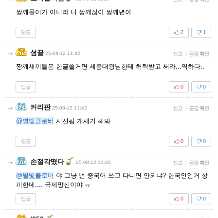
짱깨몰이가 아니라 니 짱깨잖아 짱깨년아
답글
2
1
셤끝
25-08-12 11:32
신고
|
공감 확인
짱깨새끼들은 한글쓸거면 세종대왕님한테 허락받고 써라...역하다..
답글
0
0
커리판
25-08-12 11:42
신고
|
공감 확인
@별빛클로버
시진핑 개새기 해봐
답글
0
0
손절각떴다
25-08-12 11:46
신고
|
공감 확인
@별빛클로버
야 그냥 넌 중국어 쓰고 다니면 안되냐? 한국인인거 창
피한데.... 국제망신이야 ㅠ
답글
0
0