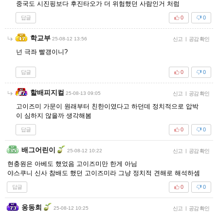
중국도 시진핑보다 후진타오가 더 위험했던 사람인거 처럼
답글
0
0
학교부
25-08-12 13:56
신고
|
공감 확인
넌 극좌 빨갱이니?
답글
0
0
할배피지컬
25-08-13 09:05
신고
|
공감 확인
고이즈미 가문이 원래부터 친한이였다고 하던데 정치적으로 압박
이 심하지 않을까 생각해봄
답글
0
0
배그어린이
25-08-12 10:22
신고
|
공감 확인
현충원은 아베도 했었음 고이즈미만 한게 아님
야스쿠니 신사 참배도 했던 고이즈미라 그냥 정치적 견해로 해석하셈
답글
0
0
옹동희
25-08-12 10:25
신고
|
공감 확인