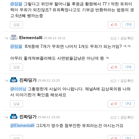
@점팔
그렇다고 위안부 할머니들 후원금 황령해서 77ㅓ억한 유죄이
력이 무죄가 되진않죠? 유죄확정나고도 기부금 반환하라는 법원의 권
고 6년째 쌩까는중
답글
5
0
Elemental6
25-08-12 18:11
신고
|
공감 확인
@점팔
8개중에 7개가 무죄면 나머지 1개도 무죄가 되는거임? ㅋㅋ
아무리 좋게쳐봐줄라해도 사면받을감냥은 아닌데 뭔 ㅋ
답글
0
0
진짜딩가
25-08-12 23:25
신고
|
공감 확인
@이러닝
그횡령한게 사실이 아니랍니다. 채널A에 김상욱의원 나와
서 이야기한거 확인좀 해보세요
답글
0
2
진짜딩가
25-08-12 23:26
신고
|
공감 확인
@Elemental6
그1개가 영수증 첨부안한 유죄라는건 아시는가요
답글
0
1