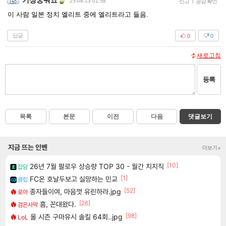
기싱꿍꿔뚀
25-08-13 01:58
신고
|
공감 확인
이 사람 일본 정치 엘리트 중에 엘리트라고 들음.
답글
0
0
새로고침
등록
목록
본문
이전
다음
댓글보기
지금 뜨는 인벤
더보기+
[10]
26년 7월 팔로우 상승량 TOP 30 - 월간 치지직
잡담
[1]
FC온 호날두보고 실망하는 민교
클립
[52]
종자들이여, 마음껏 유린하라.jpg
로아
[26]
흠, 꼰대왔다.
검은사막
[98]
올 시즌 구마유시 솔킬 64회..jpg
LoL