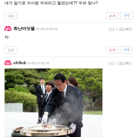
내가 알기로 저사람 우파라고 들었는데?? 우파 맞나?
답글
0
0
화난바닷물
25-08-13 00:03
신고
|
공감 확인
캬
답글
0
0
ch9ok
25-08-13 01:29
신고
|
공감 확인