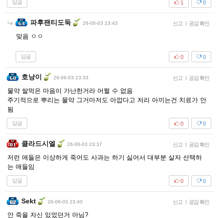
답글
1
0
파후팬티도둑
26-06-03 23:43
신고
|
공감 확인
맞음 ㅇㅇ
답글
0
0
호낭이
26-06-03 23:33
신고
|
공감 확인
물약 쌀먹은 마음이 가난한거라 어쩔 수 없음
주기적으로 뿌리는 물약 그거마저도 아깝다고 저리 아끼는건 치료가 안
됨
답글
0
0
클라드시엘
26-06-03 23:37
신고
|
공감 확인
저런 애들은 이상하게 죽어도 사과는 하기 싫어서 대부분 살자 선택하
는 애들임
답글
0
0
Sekt
26-06-03 23:40
신고
|
공감 확인
안 죽을 자신 있었던거 아님?