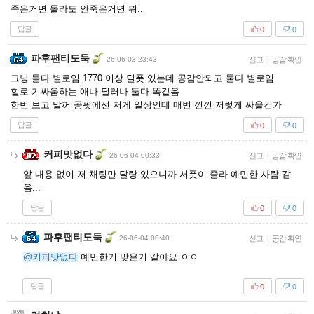
죽은거면 몰라도 안죽은거면 뭐..
답글
0
0
파후팬티도둑
26-06-03 23:43
신고
|
공감 확인
그냥 둘다 별로임 1770 이상 딜폿 있는데 공감안되고 둘다 별로임
힐로 기싸움하는 애나 딜러나 둘다 똑같음
한번 보고 말꺼 공팟에선 저게 일상인데 매번 껀껀 저렇게 싸울건가
답글
0
0
커피맛없다
26-06-04 00:33
신고
|
공감 확인
앞 내용 없이 저 채팅만 달랑 있으니까 서폿이 졸라 예민한 사람 같
음...
답글
0
0
파후팬티도둑
26-06-04 00:40
신고
|
공감 확인
@커피맛없다
예민한거 맞은거 같아요 ㅇㅇ
답글
0
0