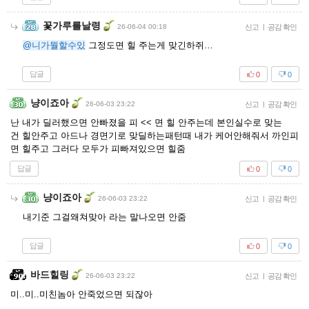
꽃가루를날령
26-06-04 00:18
신고
|
공감 확인
@니가뭘할수있
그정도면 힐 주는게 맞긴하쥐…
답글
0
0
냥이죠아
26-06-03 23:22
신고
|
공감 확인
난 내가 딜러했으면 안빠졌을 피 << 면 힐 안주는데 본인실수로 맞는
건 힐안주고 아드나 경면기로 맞딜하는패턴때 내가 케어안해줘서 까인피
면 힐주고 그러다 모두가 피빠져있으면 힐줌
답글
0
0
냥이죠아
26-06-03 23:22
신고
|
공감 확인
내기준 그걸왜쳐맞아 라는 말나오면 안줌
답글
0
0
바드힐링
26-06-03 23:22
신고
|
공감 확인
미..미..미친놈아 안죽었으면 되잖아