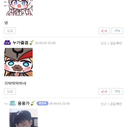
넹
답글
0
0
누가즐겜
26-06-03 22:49
신고
|
공감 확인
각박딱딱하네
답글
0
0
응응가
26-06-03 22:50
신고
|
공감 확인