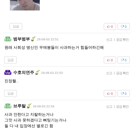
답글
0
0
범부범부
26-06-03 22:51
신고
|
공감 확인
원래 사회성 병신인 우매봉들이 사과하는거 힘들어하긴해
답글
0
0
수호의연주
26-06-03 22:53
신고
|
공감 확인
진정핼..
답글
0
0
브루탈
26-06-03 22:54
신고
|
공감 확인
사과 안한다고 지랄하는거나
그깟 사과 못하겠다고 뻐팅기는거나
둘 다 내 입장에선 별로긴 함