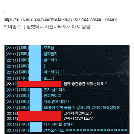
+
https://m.inven.co.kr/board/lostark/6271/3725552?iskin=lostark
모바일로 수정했더니 사진사라져서 다시 올림