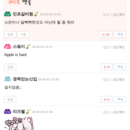
민초갈비찜
26-06-03 23:53
신고
|
공감 확인
스런이나 딜빡빡한것도 아닌데 힐 좀 줘라
답글
이동
10
0
스핔이
26-06-03 22:47
신고
|
공감 확인
Apple is hard
답글
0
0
경력있는신입
26-06-03 22:48
신고
|
공감 확인
쉽지않음;;
답글
0
0
리즈벨
26-06-03 22:48
신고
|
공감 확인