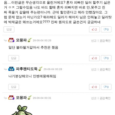
음....이런글은 무슨생각으로 올린거에요? 혼자 피빠진 딜러 힐주기 싫은
거 ㅇㅈ 그럴수있음 나도 바드 할때 혼자 피빠지면 바로 안,못주고 진
짜 죽을거 같을때 주는편이니까. 근데 힐안준다고 뭐라 안했잖아요. 그
럼 문제 없는거 아닌가요? 뭐라해도 딜러가 해야지 님은 안줘놓고 딜러탓
에 박제글은 왜쓰는거에요???? 진짜 뭔의도로 글쓴건지 궁금하네
답글
2
0
모몽파
26-06-04 00:26
신고
|
공감 확인
일단 블라될거같아서 추천은 줬음
답글
0
0
파후팬티도둑
26-06-04 00:28
신고
|
공감 확인
나기분상해으니 인벤에몽해줘임
답글
0
0
모몽파
26-06-04 00:31
신고
|
공감 확인