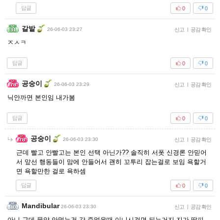
답글
0
0
갈밭
26-06-03 23:27
신고
|
공감 확인
ㅈㅅㅋ
답글
0
0
공숭이
26-06-03 23:29
신고
|
공감 확인
닉안까면 본인임 내가봄
답글
0
0
공숭이
26-06-03 23:30
신고
|
공감 확인
근데 빨고 안빨고는 본인 선택 아닌가?? 솔직히 서폿 신경론 안믿어
서 앞선 행동들이 맘에 안들어서 괜히 꼬투리 잡는걸로 보임 욕할거
면 욕할만한 걸로 욕하셈
답글
0
0
Mandibular
26-06-03 23:30
신고
|
공감 확인
아니 근데 물약 안먹는건 걍 죽었을때 이니시걸면 되는거지 지가 딸피