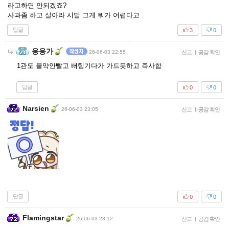
라고하면 안되겠죠?
사과좀 하고 살아라 시발 그게 뭐가 어렵다고
답글
3
0
응응가
26-06-03 22:55
신고
|
공감 확인
1관도 물약안빨고 뻐팅기다가 가드못하고 즉사함
답글
0
0
Narsien
26-06-03 23:05
신고
|
공감 확인
답글
0
0
Flamingstar
26-06-03 23:12
신고
|
공감 확인