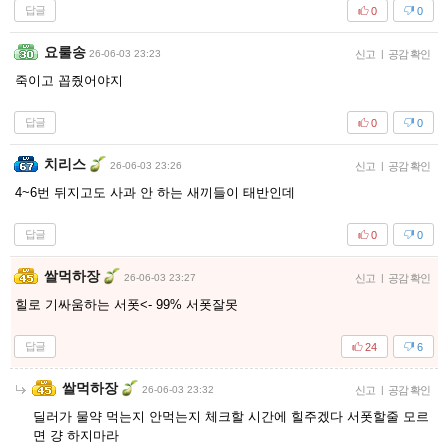
답글
0
0
요룰송
26-06-03 23:23
신고
|
공감 확인
죽이고 꼽줬어야지
답글
0
0
치리스
26-06-03 23:26
신고
|
공감 확인
4~6번 뒤지고도 사과 안 하는 새끼들이 태반인데
답글
0
0
쌀먹하장
26-06-03 23:27
신고
|
공감 확인
힐로 기싸움하는 서폿<- 99% 서폿잘못
답글
24
6
쌀먹하장
26-06-03 23:32
신고
|
공감 확인
딜러가 물약 먹는지 안먹는지 체크할 시간에 힐주겠다 서폿할줄 모르
면 걍 하지마라