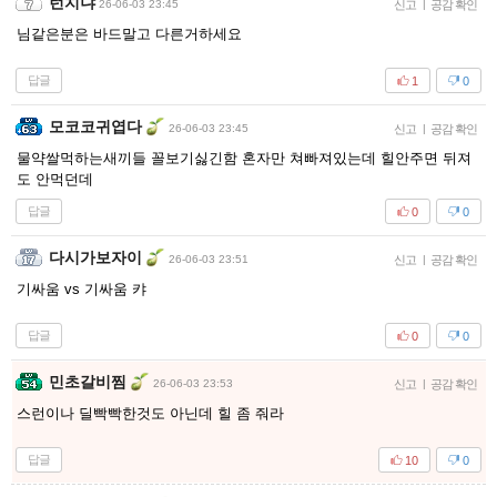
런치냐
26-06-03 23:45
신고
|
공감 확인
님같은분은 바드말고 다른거하세요
답글
1
0
모코코귀엽다
26-06-03 23:45
신고
|
공감 확인
물약쌀먹하는새끼들 꼴보기싫긴함 혼자만 쳐빠져있는데 힐안주면 뒤져
도 안먹던데
답글
0
0
다시가보자이
26-06-03 23:51
신고
|
공감 확인
기싸움 vs 기싸움 캬
답글
0
0
민초갈비찜
26-06-03 23:53
신고
|
공감 확인
스런이나 딜빡빡한것도 아닌데 힐 좀 줘라
답글
10
0