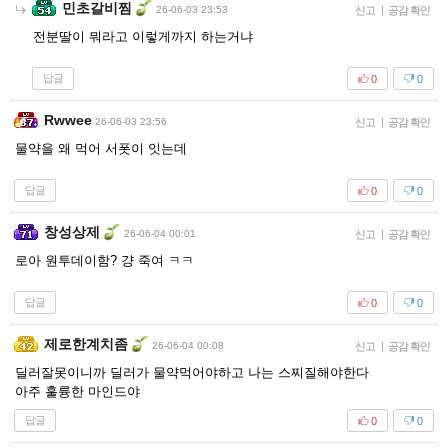
민초갈비찜
26-06-03 23:53
신고
|
공감 확인
전분딸이 뭐라고 이렇게까지 하는거냐
답글
0
0
Rwwee
26-06-03 23:56
신고
|
공감 확인
물약을 왜 먹어 서폿이 잇는데
답글
0
0
창성상제
26-06-04 00:01
신고
|
공감 확인
로아 원투데이함? 걍 죽여 ㅋㅋ
답글
0
0
제로한계치좀
26-06-04 00:08
신고
|
공감 확인
딜러잘못이니까 딜러가 물약먹어야하고 나는 스찌질해야한다
아주 훌륭한 마인드야
답글
0
0