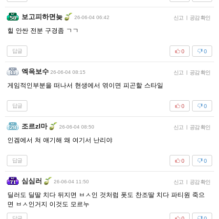
보고피하면늦
26-06-04 06:42
신고
|
공감 확인
힐 안싼 전분 구경좀 ㄱㄱ
답글
0
0
엑윽보수
26-06-04 08:15
신고
|
공감 확인
게임적인부분을 떠나서 현생에서 엮이면 피곤할 스타일
답글
0
0
조르zl마
26-06-04 08:50
신고
|
공감 확인
인겜에서 쳐 얘기해 왜 여기서 난리야
답글
0
0
심심러
26-06-04 11:50
신고
|
공감 확인
딜러도 딜딸 치다 뒤지면 ㅂㅅ인 것처럼 폿도 찬조딸 치다 파티원 죽으
면 ㅂㅅ인거지 이것도 모르누
답글
0
0