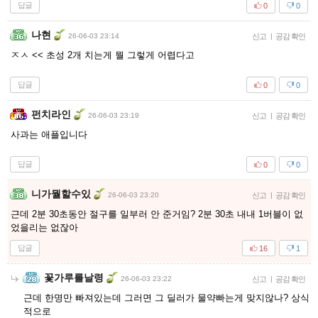
답글
0
0
나현
26-06-03 23:14
신고
|
공감 확인
ㅈㅅ << 초성 2개 치는게 뭘 그렇게 어렵다고
답글
0
0
펀치라인
26-06-03 23:19
신고
|
공감 확인
사과는 애플입니다
답글
0
0
니가뭘할수있
26-06-03 23:20
신고
|
공감 확인
근데 2분 30초동안 절구를 일부러 안 준거임? 2분 30초 내내 1버블이 없
었을리는 없잖아
답글
16
1
꽃가루를날령
26-06-03 23:22
신고
|
공감 확인
근데 한명만 빠져있는데 그러면 그 딜러가 물약빠는게 맞지않나? 상식
적으로