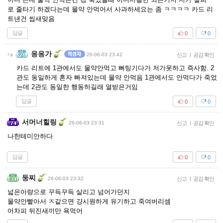
로 줄타기 하겠다는데 물약 안먹어서 사과하세요는 좀 ㅋㅋㅋㅋ 카드 리
트낸건 씹새맞음
답글
0
0
응응가
26-06-03 23:42
신고
|
공감 확인
카드 리트에 1관에서도 물약안먹고 뻐팅기다가 저가못하고 즉사함. 2
관도 동일하게 혼자 빠져있는데 물약 안먹음 1관에서도 안먹다가 죽었
는데 2관도 동일한 행동하길래 열받은거임
답글
0
0
서머너힐링
26-06-03 23:31
신고
|
공감 확인
나한테미안하다
답글
0
0
둥찌
26-06-03 23:32
신고
|
공감 확인
넓은아량으로 꾸득꾸득 살리고 넘어가던지
물약안빨아서 ㅈ같으면 걍시원하게 유기하고 죽여버리셈
어차피 뒤진새끼만 욕먹어