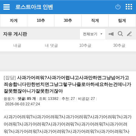
로스트아크
인벤
자게
10추
30추
직게
팁게
자유 게시판
전체보기
공
검
글
지
색
내글
내 댓글
10추글
30추글
on/off
쓰
기
[잡담]
사과가어려워?사과가어렵냐고사과만하면그냥넘어가고
죄송합니다만한번치면그냥그렇구나즐로아하세요하는건데니가
잘못했잖아니가잘못한거잖아
응응가
댓글: 85 개
조회:
13382
추천:
27
비공감:
27
2026-06-03 22:47:24
사과가어려워?사과가어려워?사과가어려워?사과가어려워?사과가
어려워?사과가어려워?사과가어려워?사과가어려워?사과가어려
워?사과가어려워?사과가어려워?사과가어려워?사과가어려워?사