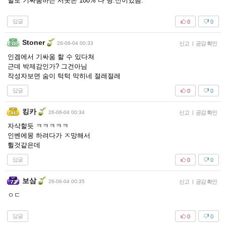
힐로 기싸움하는 서폿은 100% 다 병.신이었음.
답글
0
0
Stoner
26-06-04 00:33
신고
|
공감 확인
인겜에서 기싸움 할 수 있다쳐
근데 박제감인가? 그건아님
작성자보면 숨이 턱턱 막히네 절레절레
답글
0
0
킹카
26-06-04 00:34
신고
|
공감 확인
자삭할듯 ㅋㅋㅋㅋㅋ
인벤에몽 하려다가 ㅈ망해서
튈것같은데
답글
0
0
보삼
26-06-04 00:35
신고
|
공감 확인
ㅇㄷ
답글
0
0