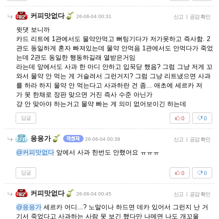
커피맛없다
26-06-04 00:31
신고
|
공감 확인
윗댓 보니까
카드 리트에 1관에서도 물약안먹고 뻐팅기다가 저가못하고 즉사함. 2
관도 동일하게 혼자 빠져있는데 물약 안먹음 1관에서도 안먹다가 죽었
는데 2관도 동일한 행동하길래 열받은거임
라는데 앞에서도 사과 한 마디 안하고 입꾹닫 했음? 그럼 그냥 저게 꼬
와서 물약 안 먹는 게 거슬려서 그런거지? 그럼 그냥 리트냈으면 사과
를 하라 하지 물약 안 먹는다고 사과하란 건 좀... 애초에 세르카 저
가 못 한채로 장판 맞으면 거진 즉사 수준 아닌가
걍 안 맞아야 하는거고 물약 빠는 게 의미 없어보이긴 하는데
답글
0
0
응응가
26-06-04 00:39
신고
|
공감 확인
@커피맛없다
앞에서 사과 한번도 안했어요 ㅠㅠㅠ
답글
0
0
커피맛없다
26-06-04 00:45
신고
|
공감 확인
@응응가
세르카 어디...? 노말이나 하드면 데카 있어서 그런지 난 거
기서 죽었다고 사과하는 사람 못 보긴 했다만 나메면 나도 개꼬울