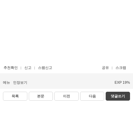
추천확인
신고
스팸신고
공유
스크랩
메뉴
인장보기
EXP 19%
목록
본문
이전
다음
댓글쓰기