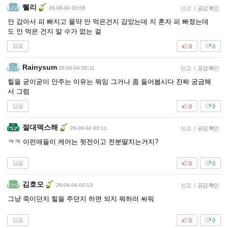
쮈리
26-06-04 00:08
신고
|
공감 확인
안 감아서 피 빠지고 물약 안 먹은건지 감았는데 지 혼자 피 빠졌는데
도 안 먹은 건지 알 수가 없는 걸
답글
0
0
Rainysum
26-06-04 00:11
신고
|
공감 확인
힐을 굳이굳이 안주는 이유는 뭐임 그거나 좀 들어봅시다 진짜 궁금해
서 그럼
답글
0
0
절대덱스해
26-06-04 00:11
신고
|
공감 확인
ㅋㅋ 이런애들이 케어는 뒷전이고 전분딸치는거지?
답글
0
0
김호모
26-06-04 00:12
신고
|
공감 확인
그냥 죽이던지 힐을 주던지 하면 되지 뭐하러 싸워
답글
0
0