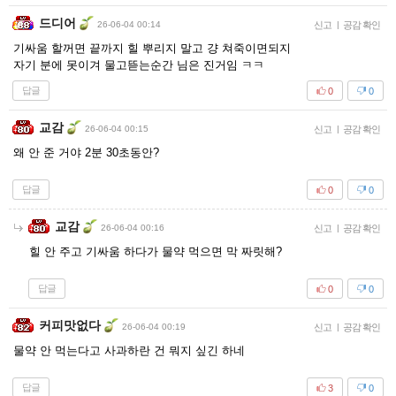
드디어
26-06-04 00:14
신고
|
공감 확인
기싸움 할꺼면 끝까지 힐 뿌리지 말고 걍 쳐죽이면되지
자기 분에 못이겨 물고뜯는순간 님은 진거임 ㅋㅋ
답글
0
0
교감
26-06-04 00:15
신고
|
공감 확인
왜 안 준 거야 2분 30초동안?
답글
0
0
교감
26-06-04 00:16
신고
|
공감 확인
힐 안 주고 기싸움 하다가 물약 먹으면 막 짜릿해?
답글
0
0
커피맛없다
26-06-04 00:19
신고
|
공감 확인
물약 안 먹는다고 사과하란 건 뭐지 싶긴 하네
답글
3
0