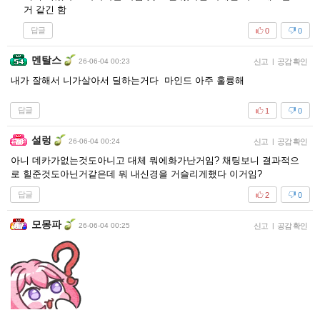
거 같긴 함
답글
0
0
멘탈스
26-06-04 00:23
신고
|
공감 확인
내가 잘해서 니가살아서 딜하는거다 마인드 아주 훌륭해
답글
1
0
설렁
26-06-04 00:24
신고
|
공감 확인
아니 데카가없는것도아니고 대체 뭐에화가난거임? 채팅보니 결과적으
로 힐준것도아닌거같은데 뭐 내신경을 거슬리게했다 이거임?
답글
2
0
모몽파
26-06-04 00:25
신고
|
공감 확인