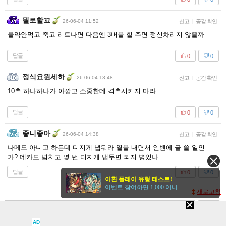
뭘로할꼬
26-06-04 11:52
신고
|
공감 확인
물약안먹고 죽고 리트나면 다음엔 3버블 힐 주면 정신차리지 않을까
답글
0
0
정식요원세하
26-06-04 13:48
신고
|
공감 확인
10추 하나하나가 아깝고 소중한데 격추시키지 마라
답글
0
0
좋니좋아
26-06-04 14:38
신고
|
공감 확인
나메도 아니고 하든데 디지게 냅둬라 열불 내면서 인벤에 글 쓸 일인
가? 데카도 넘치고 몇 번 디지게 냅두면 되지 병있나
답글
0
0
이환 플레이 유형 테스트!
이벤트 참여하면 1,000 이니
새로고침
등록
AD