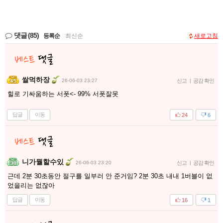
댓글
(85)
등록순
|
최신순
새로고침
쌀먹하장
26-06-03 23:27
신고
|
공감 확인
힐로 기싸움하는 서폿<- 99% 서폿잘못
답글
이동
24
6
니가뭘할수있
26-06-03 23:20
신고
|
공감 확인
근데 2분 30초동안 절구를 일부러 안 준거임? 2분 30초 내내 1버블이 없
었을리는 없잖아
답글
이동
16
1