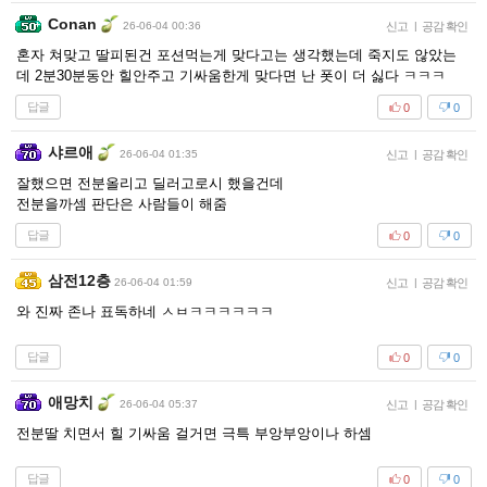
Conan
26-06-04 00:36
신고
|
공감 확인
혼자 쳐맞고 딸피된건 포션먹는게 맞다고는 생각했는데 죽지도 않았는
데 2분30분동안 힐안주고 기싸움한게 맞다면 난 폿이 더 싫다 ㅋㅋㅋ
답글
0
0
샤르애
26-06-04 01:35
신고
|
공감 확인
잘했으면 전분올리고 딜러고로시 했을건데
전분을까셈 판단은 사람들이 해줌
답글
0
0
삼전12층
26-06-04 01:59
신고
|
공감 확인
와 진짜 존나 표독하네 ㅅㅂㅋㅋㅋㅋㅋㅋ
답글
0
0
애망치
26-06-04 05:37
신고
|
공감 확인
전분딸 치면서 힐 기싸움 걸거면 극특 부앙부앙이나 하셈
답글
0
0