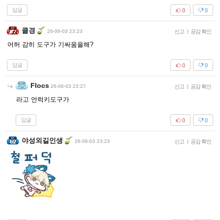
답글
0
0
클경
26-06-03 23:23
신고
|
공감 확인
어허 감히 도구가 기싸움을해?
답글
0
0
Flocs
26-06-03 23:27
신고
|
공감 확인
라고 언럭키도구가
답글
0
0
야성외길인생
26-06-03 23:23
신고
|
공감 확인