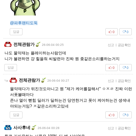
@파후팬티도둑
답글
0
0
전체관람가
26-06-04 00:25
신고
|
공감 확인
나도 물약재는 플레이하는사람인데
니가 불편하면 걍 힐을줘 씨발련아 진짜 뭔 좆같은소리를하는거지
답글
0
0
전체관람가
26-06-04 00:27
신고
|
공감 확인
물약재다가 뒤진것도아니고 뭔 "제가 케어를잘해서" ㅇㅈㄹ 진짜 이런
서폿볼때마다
존나 열이 뻗힘 딜러가 딜하는건 당연한거고 폿이 케어하는건 생색내
야되는거임? ㅈ같은소리하고있네
답글
0
0
사사후네
26-06-04 00:28
신고
|
공감 확인