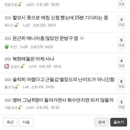
댓글
한컵두컵
Lv.63
조회 185
04:26
할모시 폿으로 매칭 신청 했는데 15분 기다리는 중
잡담
3
댓글
폭시디
Lv.12
조회 153
04:23
은근히 매니아층 많았던 문방구 껌
잡담
5
댓글
치킨
Lv.99
조회 279
04:23
북한애들은 어케 사냐
잡담
4
댓글
공숭이
Lv.78
조회 225
04:21
솔직히 어렵다고 근들갑 떨정도의 난이도가 아니긴함
잡담
6
댓글
틀크크
Lv.8
조회 331
04:20
앵버 그냥 8명이 돌아가면서 화수던지면 되지 않을까
잡담
3
댓글
크림초코
Lv.44
조회 431
04:19
최근
다음
검색
글쓰기