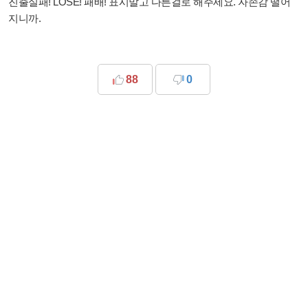
진출실패! LOSE! 패배! 표시말고 다른걸로 해주세요. 자존감 떨어
지니까.
88
0