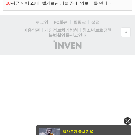
10
평균 연령 20대, 벨가르딘 퍼클 공대 '영로티'를 만나다
로그인
PC화면
퀵링크
설정
청소년보호정책
이용약관
개인정보처리방침
▲
불법촬영물신고안내
(주)
인
벤
벨가르딘 출시 기념!