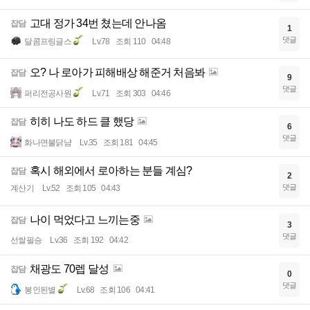
고대 정가 34번 쳤는데 안나옴
잡담
1
댓글
달콤프링글스
Lv.78
조회 110
04:48
오? 나 로아가 피해배상 해준거 처음봐
잡담
9
댓글
퍼리전공사원
Lv.71
조회 303
04:46
히히 나도 하드 클 했당
잡담
6
댓글
화나면불닭냠
Lv.35
조회 181
04:45
혹시 해외에서 로아하는 분들 계심?
잡담
2
댓글
계산기
Lv.52
조회 105
04:43
나이 먹었다고 느끼는중
잡담
3
댓글
선쌀필승
Lv.36
조회 192
04:42
채광도 70렙 달성
잡담
0
댓글
봉인된별
Lv.68
조회 106
04:41