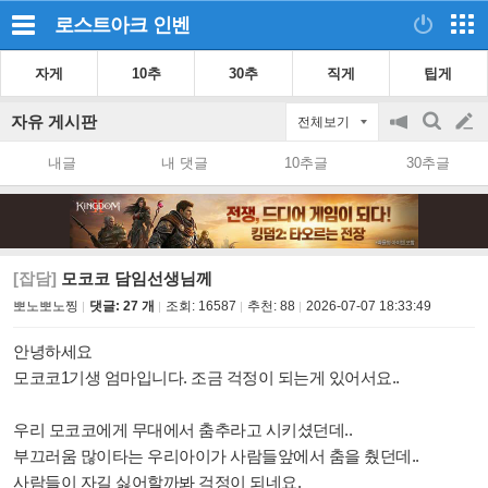
로스트아크
인벤
자게
10추
30추
직게
팁게
자유 게시판
전체보기
공
검
글
지
색
내글
내 댓글
10추글
30추글
on/off
쓰
기
[잡담]
모코코 담임선생님께
뽀노뽀노찡
댓글: 27 개
조회:
16587
추천:
88
2026-07-07 18:33:49
안녕하세요
모코코1기생 엄마입니다. 조금 걱정이 되는게 있어서요..
우리 모코코에게 무대에서 춤추라고 시키셨던데..
부끄러움 많이타는 우리아이가 사람들앞에서 춤을 췄던데..
사람들이 자길 싫어할까봐 걱정이 되네요.