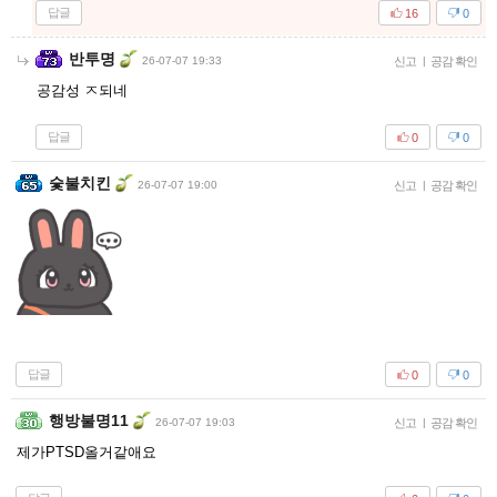
답글
16
0
반투명
26-07-07 19:33
신고
|
공감 확인
공감성 ㅈ되네
답글
0
0
숯불치킨
26-07-07 19:00
신고
|
공감 확인
답글
0
0
행방불명11
26-07-07 19:03
신고
|
공감 확인
제가PTSD올거같애요