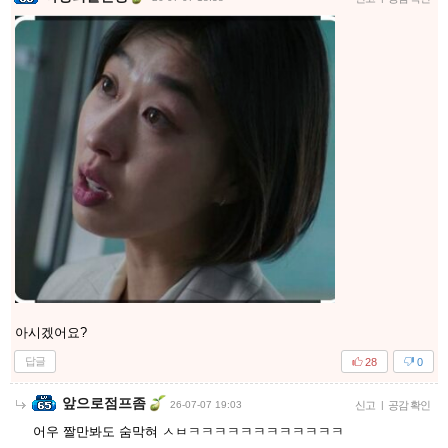
아시겠어요?
답글
28
0
앞으로점프좀
26-07-07 19:03
신고
|
공감 확인
어우 짤만봐도 숨막혀 ㅅㅂㅋㅋㅋㅋㅋㅋㅋㅋㅋㅋㅋㅋ