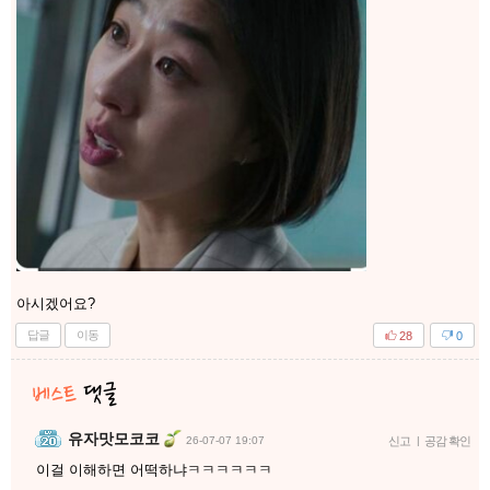
아시겠어요?
답글
이동
28
0
유자맛모코코
26-07-07 19:07
신고
|
공감 확인
이걸 이해하면 어떡하냐ㅋㅋㅋㅋㅋㅋ