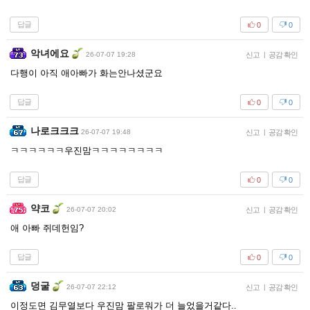
답글
0
0
악녀에요
26-07-07 19:28
신고
|
공감 확인
다행이 아직 애아빠가 화는안나셨군요
답글
0
0
나로크크크
26-07-07 19:48
신고
|
공감 확인
ㅋㅋㅋㅋㅋㅋ우진맘ㅋㅋㅋㅋㅋㅋㅋㅋ
답글
0
0
약코
26-07-07 20:02
신고
|
공감 확인
애 아빠 쥐데헌임?
답글
0
0
덩굴
26-07-07 22:12
신고
|
공감 확인
이정도면 김무열보다 우진맘 팔로워가 더 늘었을거같다..