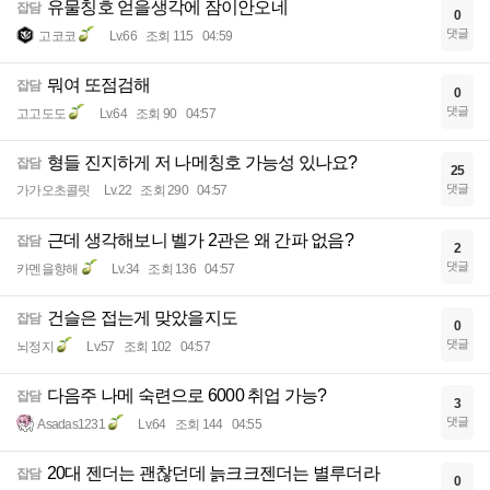
유물칭호 얻을생각에 잠이안오네
잡담
0
댓글
고코코
Lv.66
조회 115
04:59
뭐여 또점검해
잡담
0
댓글
고고도도
Lv.64
조회 90
04:57
형들 진지하게 저 나메칭호 가능성 있나요?
잡담
25
댓글
가가오초콜릿
Lv.22
조회 290
04:57
근데 생각해보니 벨가 2관은 왜 간파 없음?
잡담
2
댓글
카멘을향해
Lv.34
조회 136
04:57
건슬은 접는게 맞았을지도
잡담
0
댓글
뇌정지
Lv.57
조회 102
04:57
다음주 나메 숙련으로 6000 취업 가능?
잡담
3
댓글
Asadas1231
Lv.64
조회 144
04:55
20대 젠더는 괜찮던데 늙크크젠더는 별루더라
잡담
0