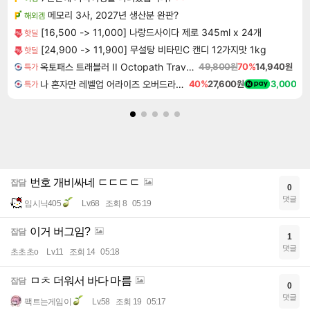
메모리 3사, 2027년 생산분 완판?
해외겜
[16,500 -> 11,000] 나랑드사이다 제로 345ml x 24개
핫딜
[24,900 -> 11,900] 무설탕 비타민C 캔디 12가지맛 1kg
핫딜
옥토패스 트래블러 II Octopath Traveler II
49,800원
70%
14,940원
특가
나 혼자만 레벨업 어라이즈 오버드라이브 Solo Leveling Arise
40%
27,600원
3,000
특가
번호 개비싸네 ㄷㄷㄷㄷ
잡담
0
댓글
임시닉405
Lv.68
조회 8
05:19
이거 버그임?
잡담
1
댓글
초초초o
Lv.11
조회 14
05:18
ㅁㅊ 더워서 바다 마름
잡담
0
댓글
팩트는게임이
Lv.58
조회 19
05:17