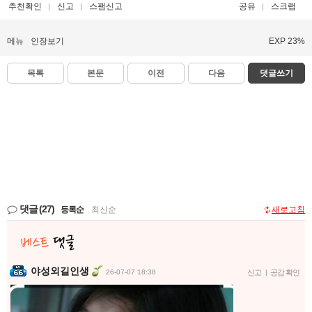
추천확인
신고
스팸신고
공유
스크랩
메뉴
인장보기
EXP 23%
목록
본문
이전
다음
댓글쓰기
댓글
(27)
등록순
|
최신순
새로고침
야성외길인생
26-07-07 18:38
신고
|
공감 확인