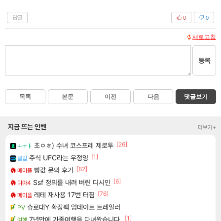
답글
0
0
새로고침
등록
목록
본문
이전
다음
댓글보기
지금 뜨는 인벤
더보기+
[26]
초ㅇㅎ) 수녀 코스프레 제로투
ㅗㅜㅑ
[1]
주식 UFC라는 우정잉
클립
[82]
빵값 문의 후기
메이플
[6]
Ssf 정의를 내려 버린 디시인
디아4
[76]
레테 재사용 17번 터짐
메이플
슈로대Y 확장팩 업데이트 트레일러
PV
[1]
7년만에 가족여행을 다녀왔습니다.
여행