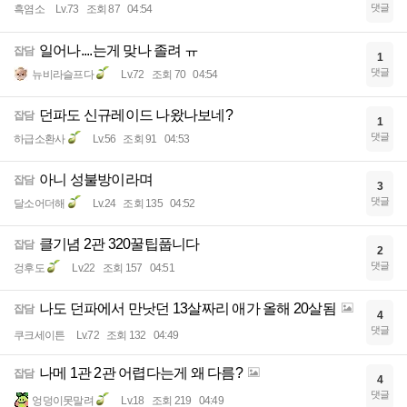
댓글
흑염소
Lv.73
조회 87
04:54
일어나....는게 맞나 졸려 ㅠ
잡담
1
댓글
뉴비라슬프다
Lv.72
조회 70
04:54
던파도 신규레이드 나왔나보네?
잡담
1
댓글
하급소환사
Lv.56
조회 91
04:53
아니 성불방이라며
잡담
3
댓글
달소어더해
Lv.24
조회 135
04:52
클기념 2관 320꿀팁풉니다
잡담
2
댓글
겅후도
Lv.22
조회 157
04:51
나도 던파에서 만낫던 13살짜리 애가 올해 20살됨
잡담
4
댓글
쿠크세이튼
Lv.72
조회 132
04:49
나메 1관 2관 어렵다는게 왜 다름?
잡담
4
댓글
엉덩이못말려
Lv.18
조회 219
04:49