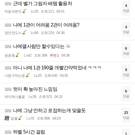
근데 벨가 그림자 배템 활용처
잡담
4
댓글
처음와본인
Lv.25
조회 211
04:41
나메 1관이 어려움 2관이 어려움?
잡담
4
댓글
명언전도사
Lv.66
조회 226
04:38
나메깰사람만 할수있다는
잡담
6
댓글
용용총
Lv.42
조회 399
추천 1
04:36
아니 나메 1관 190줄 개빨간약먹었네 ㅋㅋㅋ
잡담
9
댓글
사람구하는용
Lv.25
조회 640
04:35
컷이 확 높아진 느낌임
잡담
6
댓글
에이메스불꽃
Lv.28
조회 525
04:32
나메 그냥 안하고 로접하는게 맞을듯
잡담
23
댓글
절물
Lv.70
조회 808
04:29
하벨 5시간 걸림
잡담
1