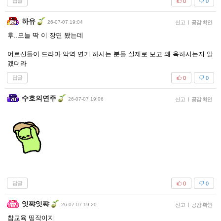
답글
0
0
하유
26-07-07 19:04
신고
|
공감 확인
후..오늘 딱 이 장면 봤는데
어르신들이 드라마 악역 연기 하시는 분들 실제로 보고 왜 욕하시는지 알
겠더라
답글
0
0
수호의연주
26-07-07 19:06
신고
|
공감 확인
답글
0
0
잇쨔잇쨔
26-07-07 19:20
신고
|
공감 확인
참교육 띵작이지