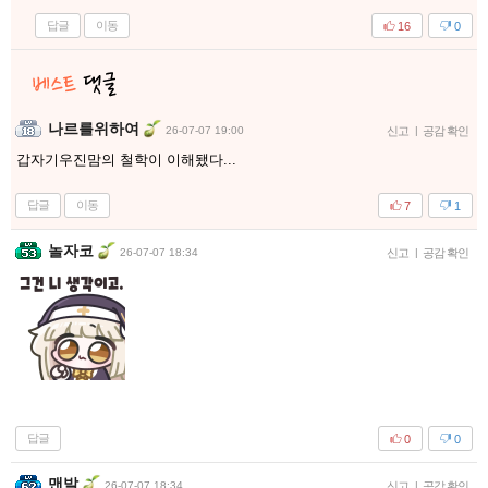
답글
이동
16
0
나르를위하여
26-07-07 19:00
신고
|
공감 확인
갑자기우진맘의 철학이 이해됐다...
답글
이동
7
1
놀자코
26-07-07 18:34
신고
|
공감 확인
답글
0
0
맨발
26-07-07 18:34
신고
|
공감 확인