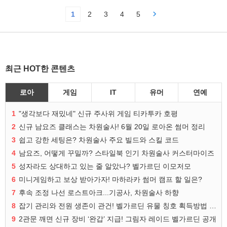
1
2
3
4
5
최근 HOT한 콘텐츠
로아
게임
IT
유머
연예
1
"생각보다 재밌네" 신규 주사위 게임 티카투카 호평
2
신규 남요즈 클래스는 차원술사! 6월 20일 로아온 썸머 정리
3
쉽고 강한 세팅은? 차원술사 주요 빌드와 스킬 코드
4
남요즈, 어떻게 꾸밀까? 스타일북 인기 차원술사 커스터마이즈
5
성자라도 상대하고 있는 줄 알았나? 벨가르딘 이모저모
6
미니게임하고 보상 받아가자! 마하라카 썸머 캠프 할 일은?
7
후속 조정 나선 로스트아크...기공사, 차원술사 하향
8
잡기 관리와 전원 생존이 관건! 벨가르딘 유물 칭호 획득방법 정리
9
2관문 깨면 신규 장비 ‘완갑’ 지급! 그림자 레이드 벨가르딘 공개