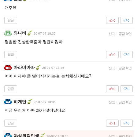
개추요
답글
0
0
와나비
26-07-07 18:35
신고
|
공감 확인
평범한 진상한국줌마 평균이잖아
답글
0
0
아라비아따
26-07-07 18:35
신고
|
공감 확인
어머 이제야 좀 떨어지시라는걸 눈치채신거에요?
답글
0
0
히게단
26-07-07 18:35
신고
|
공감 확인
지금 우리애 아빠 화가 많이났어요
답글
1
0
야성외길인생
26-07-07 18:38
신고
|
공감 확인