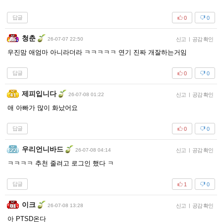
답글
0
0
청춘
26-07-07 22:50
신고
|
공감 확인
우진맘 애엄마 아니라더라 ㅋㅋㅋㅋㅋ 연기 진짜 개잘하는거임
답글
0
0
제피입니다
26-07-08 01:22
신고
|
공감 확인
애 아빠가 많이 화났어요
답글
0
0
우리언니바드
26-07-08 04:14
신고
|
공감 확인
ㅋㅋㅋㅋ 추천 줄려고 로그인 했다 ㅋ
답글
1
0
이크
26-07-08 13:28
신고
|
공감 확인
아 PTSD온다