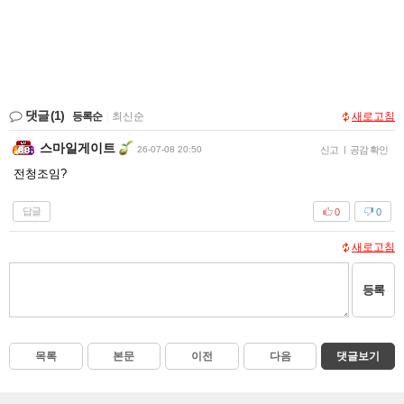
댓글
(1)
등록순
|
최신순
새로고침
스마일게이트
26-07-08 20:50
신고
|
공감 확인
전청조임?
답글
0
0
새로고침
등록
목록
본문
이전
다음
댓글보기