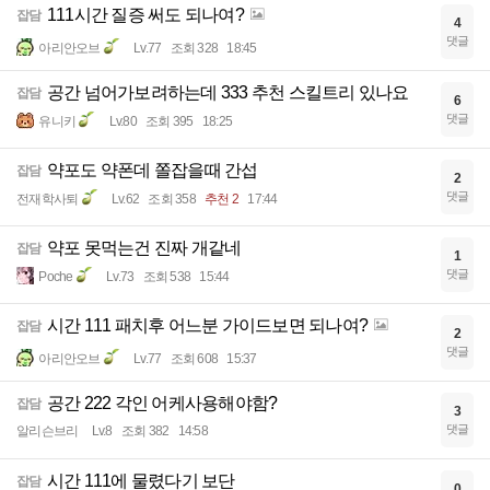
111시간 질증 써도 되나여?
잡담
4
댓글
아리안오브
Lv.77
조회 328
18:45
공간 넘어가보려하는데 333 추천 스킬트리 있나요
잡담
6
댓글
유니키
Lv.80
조회 395
18:25
약포도 약폰데 쫄잡을때 간섭
잡담
2
댓글
전재학사퇴
Lv.62
조회 358
추천 2
17:44
약포 못먹는건 진짜 개같네
잡담
1
댓글
Poche
Lv.73
조회 538
15:44
시간 111 패치후 어느분 가이드보면 되나여?
잡담
2
댓글
아리안오브
Lv.77
조회 608
15:37
공간 222 각인 어케사용해야함?
잡담
3
댓글
알리슨브리
Lv.8
조회 382
14:58
시간 111에 물렸다기 보단
잡담
0