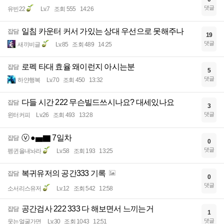
댓글
유빈22
Lv.7
조회 555
14:26
일침 카운터 커서 가있는 상대 우선으로 못해주나
잡담
19
댓글
새끼비글
Lv.85
조회 489
14:25
로펙 타대 효율 왜이런지 아시는분
잡담
5
댓글
하얀행복
Lv.70
조회 450
13:32
다들 시간 222 무슨빌드쓰시나요? 대세있나요
잡담
3
댓글
윈터커피
Lv.26
조회 493
13:28
ⓥ ●▅▇ 7일차
잡담
0
댓글
펭귄을내놔라
Lv.58
조회 193
13:25
복귀유저의 공간333 기록
잡담
0
댓글
소서리스유저
Lv.12
조회 542
12:58
공간검사 222 333 다 해보면서 느끼는거
잡담
1
댓글
웃는얼굴가면
Lv.30
조회 1043
12:51