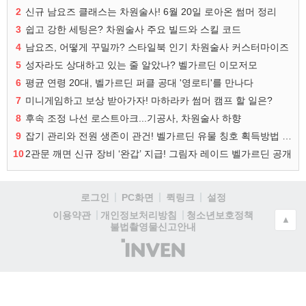
2
신규 남요즈 클래스는 차원술사! 6월 20일 로아온 썸머 정리
3
쉽고 강한 세팅은? 차원술사 주요 빌드와 스킬 코드
4
남요즈, 어떻게 꾸밀까? 스타일북 인기 차원술사 커스터마이즈
5
성자라도 상대하고 있는 줄 알았나? 벨가르딘 이모저모
6
평균 연령 20대, 벨가르딘 퍼클 공대 '영로티'를 만나다
7
미니게임하고 보상 받아가자! 마하라카 썸머 캠프 할 일은?
8
후속 조정 나선 로스트아크...기공사, 차원술사 하향
9
잡기 관리와 전원 생존이 관건! 벨가르딘 유물 칭호 획득방법 정리
10
2관문 깨면 신규 장비 ‘완갑’ 지급! 그림자 레이드 벨가르딘 공개
로그인
PC화면
퀵링크
설정
청소년보호정책
이용약관
개인정보처리방침
▲
불법촬영물신고안내
(주)
인
벤