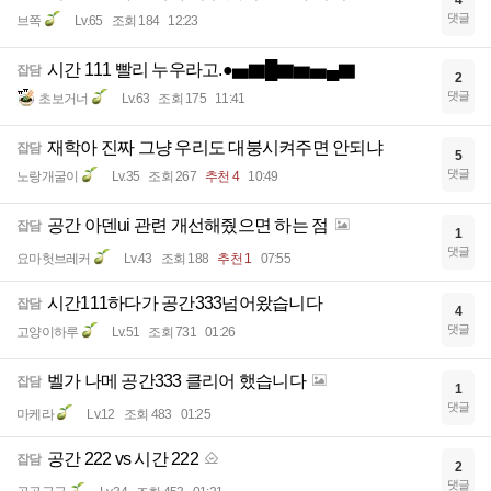
4
댓글
브쪽
Lv.65
조회 184
12:23
시간 111 빨리 누우라고.●▅▇█▇▆▅▄▇
잡담
2
댓글
초보거너
Lv.63
조회 175
11:41
재학아 진짜 그냥 우리도 대붕시켜주면 안되냐
잡담
5
댓글
노랑개굴이
Lv.35
조회 267
추천 4
10:49
공간 아덴ui 관련 개선해줬으면 하는 점
잡담
1
댓글
요마헛브레커
Lv.43
조회 188
추천 1
07:55
시간111하다가 공간333넘어왔습니다
잡담
4
댓글
고양이하루
Lv.51
조회 731
01:26
벨가 나메 공간333 클리어 했습니다
잡담
1
댓글
마케라
Lv.12
조회 483
01:25
공간 222 vs 시간 222
잡담
2
댓글