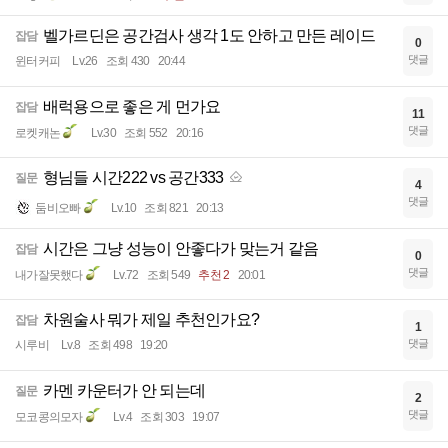
벨가르딘은 공간검사 생각 1도 안하고 만든 레이드
잡담
0
댓글
윈터커피
Lv.26
조회 430
20:44
배럭용으로 좋은 게 먼가요
잡담
11
댓글
로켓캐논
Lv.30
조회 552
20:16
형님들 시간222 vs 공간333
질문
4
댓글
둠비오빠
Lv.10
조회 821
20:13
시간은 그냥 성능이 안좋다가 맞는거 같음
잡담
0
댓글
내가잘못했다
Lv.72
조회 549
추천 2
20:01
차원술사 뭐가 제일 추천인가요?
잡담
1
댓글
시루비
Lv.8
조회 498
19:20
카멘 카운터가 안 되는데
질문
2
댓글
모코콩의모자
Lv.4
조회 303
19:07