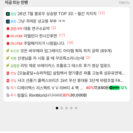
지금 뜨는 인벤
더보기+
[13]
26년 7월 팔로우 상승량 TOP 30 - 월간 치지직
잡담
그냥 귀여운 상교용 부부 ㅋㅋ
클립
[5]
대충 연구소요약
검은사막
[17]
아떨린다 한시간후면
리니지M
[16]
주말패키지가 나왔읍니다.
리니지M
모든 바우에라 업그레이드 아이템 획득 위치 공략 (89개)
비스트
[2]
선생님들 차 시동 끌 때 꾸르륵소리나는데
차벤
리밋 제로 브레이커스 프롤로그 테스트 후기 영상 업로드
섭컬겜
[오늘끝딜+슈퍼적립] 살림백서 향기좋은 퍼퓸 고농축 섬유유연제 리필 2LX3개입 일랑일랑 대용량 향좋은
핫딜
샤크 선풍기 플렉스브리즈 2in1 무선 휴대용 3단계 바람조절 FA200KR
핫딜
디제이맥스 리스펙트 V V 리버티 4 팩 DJMAX RESPECT V V Liberty 4 Pack DLC
40%
17,880원
12%
특가
림월드 RimWorld
37,500원
20%
30,000원
특가