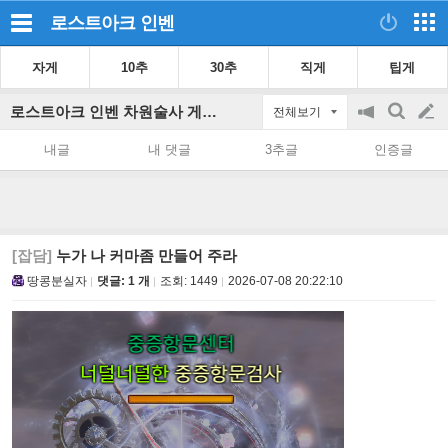
로스트아크
인벤
자게
10추
30추
직게
팁게
로스트아크 인벤 차원술사 게시판
전체보기
공
검
글
지
색
내글
내 댓글
3추글
인증글
on/off
쓰
기
[잡담]
누가 나 커마좀 만들어 주라
땅콩분실자
댓글: 1 개
조회:
1449
2026-07-08 20:22:10