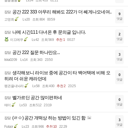
골골굴굴
Lv.34
조회 453
01:21
공간 222 333 아무리 해봐도 222가 더 쎄게나오네여..
잡담
9
댓글
고영희
Lv.20
조회 804
00:59
나메 시간111 다녀온 후 문의글 입니다.
잡담
2
댓글
이끄에쿠
Lv.42
조회 569
추천 1
00:27
공간 222 질문 하나만요...
잡담
3
댓글
Iska0209
Lv.14
조회 343
23:50
생각해보니 라이브 중에 공간이 타 백어택에 비해 오
잡담
0
히려 더 쉬운 캐라던데
댓글
펭귄을내놔라
Lv.58
조회 400
추천 2
23:25
벨가르딘 공간 많이편하네
잡담
0
댓글
매미
Lv.53
조회 512
23:19
(ㄹㅇ) 공간 개떡상 하는 방법이 있긴 함
잡담
3
댓글
Fulgor
Lv.23
조회 966
추천 10
22:29