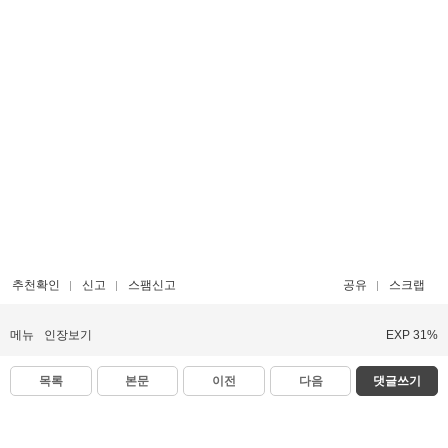
추천확인
신고
스팸신고
공유
스크랩
메뉴
인장보기
EXP 31%
목록
본문
이전
다음
댓글쓰기