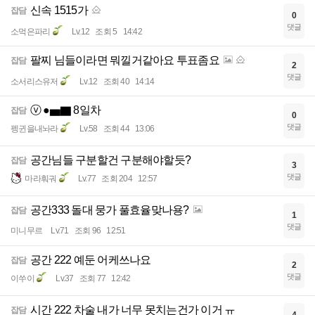
신속 1515가
잡담
0
댓글
소먹은파리
Lv.12
조회 5
14:42
팔찌 님들이라면 뭐낄거같아요 투표좀요
잡담
2
댓글
소서리스유저
Lv.12
조회 40
14:14
ⓥ ●▅▇ 8일차
잡담
0
댓글
펭귄을내놔라
Lv.58
조회 44
13:06
공간님들 구분할건 구분해야할듯?
잡담
3
댓글
마라훠궈
Lv.77
조회 204
12:57
공간333 돌대 뭉가 풀효율맞나용?
잡담
1
댓글
미니무르
Lv.71
조회 96
12:51
공간 222 예둔 어케쓰나요
잡담
2
댓글
이쑤이
Lv.37
조회 77
12:42
시간 222 차술 내가 너무 못치는건가 이거 ㅠ
잡담