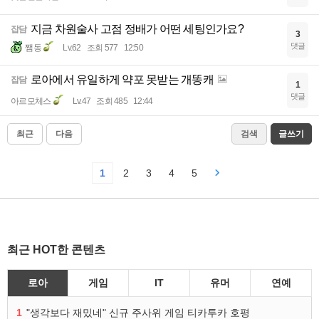
지금 차원술사 고점 정배가 어떤 세팅인가요?
잡담
3
댓글
쨈동
Lv.62
조회 577
12:50
로아에서 유일하게 약포 못받는 개똥캐
잡담
1
댓글
아르모체스
Lv.47
조회 485
12:44
최근
다음
검색
글쓰기
1
2
3
4
5
최근 HOT한 콘텐츠
로아
게임
IT
유머
연예
1
"생각보다 재밌네" 신규 주사위 게임 티카투카 호평