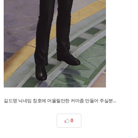
길드명 닉네임 칭호에 어울릴만한 커마좀 만들어 주실분...
0