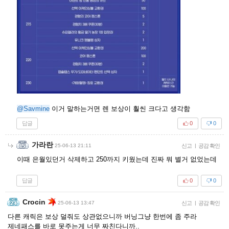
@Savmine
이거 말하는거면 렌 보상이 훨씬 크다고 생각함
답글
0
0
가라란
25-06-13 21:11
신고
|
공감 확인
이때 은월있던거 삭제하고 250까지 키웠는데 진짜 뭐 별거 없었는데
답글
0
0
Crocin
25-06-13 13:47
신고
|
공감 확인
다른 캐릭은 보상 덜줘도 상관없으니까 버닝그냥 한번에 좀 주라
제네패스를 바로 못주는게 너무 짜친다니까..