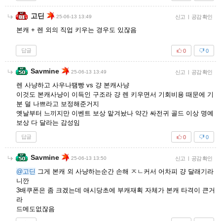
고딘
25-06-13 13:49
신고
|
공감 확인
본캐 + 렌 외의 직업 키우는 경우도 있잖음
답글
0
0
Savmine
25-06-13 13:49
신고
|
공감 확인
렌 사냥하고 사우나땜빵 vs 걍 본캐사냥
이것도 본캐사냥이 이득인 구조라 걍 렌 키우면서 기회비용 때문에 기
분 덜 나쁘라고 보정해준거지
옛날부터 느끼지만 이벤트 보상 맡겨놨나 약간 싸전귀 골드 이상 명예
보상 다 달라는 감성임
답글
0
0
Savmine
25-06-13 13:50
신고
|
공감 확인
@고딘
그게 본캐 외 사냥하는순간 손해 ㅈㄴ커서 어차피 걍 달래기라
니깐
3배쿠폰은 좀 크겠는데 애시당초에 부캐재획 자체가 본캐 타격이 큰거
라
드메도없잖음