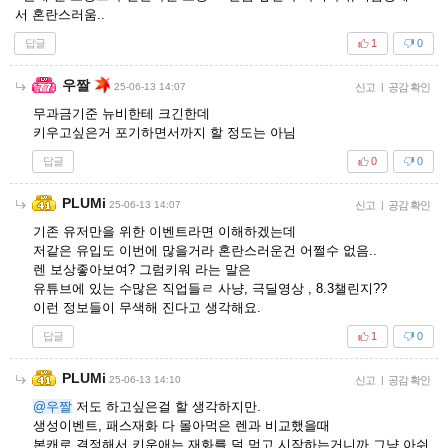
서 혼란스러움..
답글
1
0
우짤
25-06-13 14:07
신고
|
공감 확인
무과금기준 뉴비한테 크긴한데
키우고싶은거 포기하면서까지 할 정도는 아님
답글
0
0
PLUMi
25-06-13 14:07
신고
|
공감 확인
기존 유저만을 위한 이벤트라면 이해하겠는데
저같은 유입도 이번에 많을거라 혼란스러운건 어쩔수 없음..
렌 보상좋아보여? 그럼키워 라는 말은
유튜브에 있는 수많은 직업들ㄹ 사냥, 극딜영상 , 8.3챌린지??
이런 정보들이 무색해 진다고 생각해요.
답글
1
0
PLUMi
25-06-13 14:10
신고
|
공감 확인
@우짤
저도 하고싶은걸 할 생각하지만.
생성이벤트, 패스재화 다 몰아먹은 렌과 비교했을때
본캐로 결정해서 키운애는 재화를 덜 먹고 시작하는거니까 그냥 아쉬