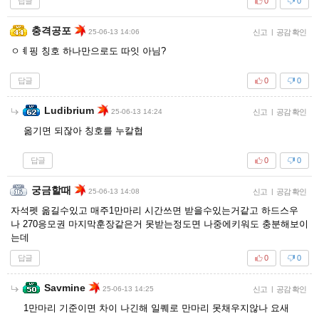
답글
0
0
충격공포
25-06-13 14:06
신고
|
공감 확인
ㅇㅖ핑 칭호 하나만으로도 따잇 아님?
답글
0
0
Ludibrium
25-06-13 14:24
신고
|
공감 확인
옮기면 되잖아 칭호를 누칼협
답글
0
0
궁금할때
25-06-13 14:08
신고
|
공감 확인
자석펫 옮길수있고 매주1만마리 시간쓰면 받을수있는거같고 하드스우
나 270응모권 마지막훈장같은거 못받는정도면 나중에키워도 충분해보이
는데
답글
0
0
Savmine
25-06-13 14:25
신고
|
공감 확인
1만마리 기준이면 차이 나긴해 일퀘로 만마리 못채우지않나 요새