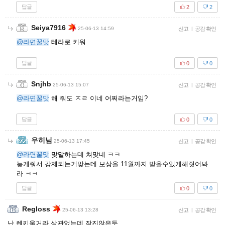
답글
2
2
Seiya7916
25-06-13 14:59
신고
|
공감 확인
@라면꿀맛
테라로 키워
답글
0
0
Snjhb
25-06-13 15:07
신고
|
공감 확인
@라면꿀맛
해 줘도 ㅈㄹ 이네 어쩌라는거임?
답글
0
0
우히님
25-06-13 17:45
신고
|
공감 확인
@라면꿀맛
맞말하는데 쳐맞네 ㅋㅋ
늦게줘서 강제되는거맞는데 보상을 11월까지 받을수있게해줫어봐
라 ㅋㅋ
답글
0
0
Regloss
25-06-13 13:28
신고
|
공감 확인
난 렌키울거라 상관없는데 작진않은듯