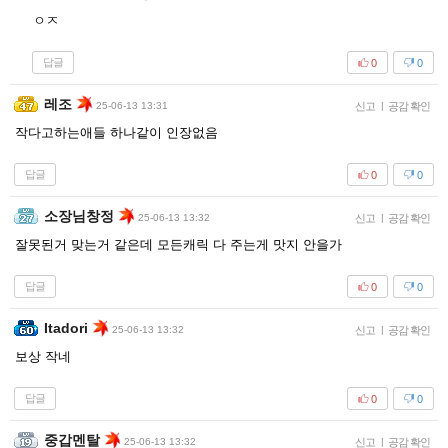
ㅇㅈ
답글
0
0
레조
25-06-13 13:31
신고
|
공감 확인
작다고하는애들 하나같이 인장없음
답글
0
0
소장님창정
25-06-13 13:32
신고
|
공감 확인
잘못된거 맞는거 같은데 모든캐릭 다 주는게 맛지 안을가
답글
0
0
Itadori
25-06-13 13:32
신고
|
공감 확인
보상 작네
답글
0
0
중갑멘탈
25-06-13 13:32
신고
|
공감 확인