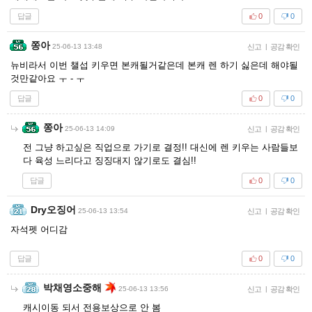
답글
0
0
쫑아
25-06-13 13:48
신고
|
공감 확인
뉴비라서 이번 챌섭 키우면 본캐될거같은데 본캐 렌 하기 싫은데 해야될
것만같아요 ㅜ - ㅜ
답글
0
0
쫑아
25-06-13 14:09
신고
|
공감 확인
전 그냥 하고싶은 직업으로 가기로 결정!! 대신에 렌 키우는 사람들보
다 육성 느리다고 징징대지 않기로도 결심!!
답글
0
0
Dry오징어
25-06-13 13:54
신고
|
공감 확인
자석펫 어디감
답글
0
0
박채영소중해
25-06-13 13:56
신고
|
공감 확인
캐시이동 되서 전용보상으로 안 봄