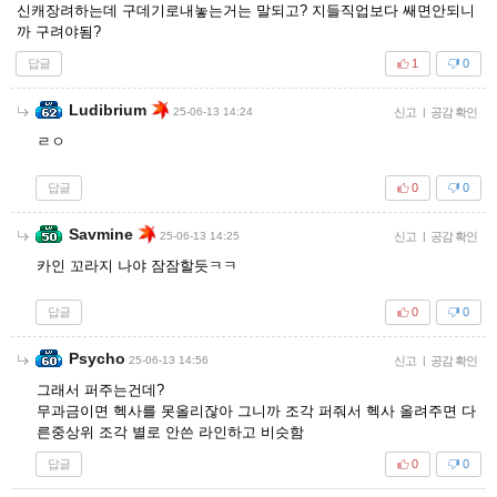
신캐장려하는데 구데기로내놓는거는 말되고? 지들직업보다 쌔면안되니
까 구려야됨?
답글
1
0
Ludibrium
25-06-13 14:24
신고
|
공감 확인
ㄹㅇ
답글
0
0
Savmine
25-06-13 14:25
신고
|
공감 확인
카인 꼬라지 나야 잠잠할듯ㅋㅋ
답글
0
0
Psycho
25-06-13 14:56
신고
|
공감 확인
그래서 퍼주는건데?
무과금이면 헥사를 못올리잖아 그니까 조각 퍼줘서 헥사 올려주면 다
른중상위 조각 별로 안쓴 라인하고 비슷함
답글
0
0