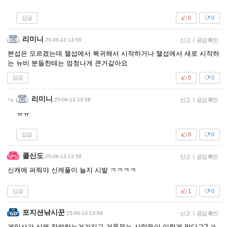
답글
0
0
리미니
25-06-13 13:58
신고
|
공감 확인
본섭은 모르겠는데 챌섭에서 복귀해서 시작하거나 챌섭에서 새로 시작하
는 뉴비 분들한테는 엄청나게 큰거같아요
답글
0
0
리미니
25-06-13 13:58
신고
|
공감 확인
ㅠㅠ
답글
0
0
콜신도
25-06-13 13:58
신고
|
공감 확인
신캐에 퍼줘야 신캐풀이 늘지 시발 ㅋㅋㅋㅋ
답글
1
0
포지션낚시꾼
25-06-13 13:59
신고
|
공감 확인
게임사가 신캐 장려하는거가지고 거품무는 사람들이 이렇게 많다고? ㅋ