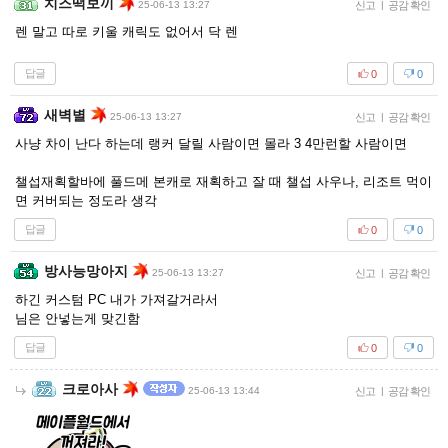
치즈떡보끼
25-06-13 13:27
신고
|
공감 확인
렌 말고 따로 키울 캐릭도 없어서 닥 렌
답글
0
0
새벽별
25-06-13 13:27
신고
|
공감 확인
사냥 차이 난다 하는데 랭커 달릴 사람이면 몰라 3 4만런할 사람이면
챌섭재획할바에 풀드메 본캐로 재획하고 잘 때 챌섭 사우나, 리조트 먹이
면 커버되는 정도라 생각
답글
0
0
방사능망아지
25-06-13 13:27
신고
|
공감 확인
하긴 커스텀 PC 내가 가져갈거라서
님은 안넣는게 맞긴함
답글
0
0
크로아사
25-06-13 13:44
신고
|
공감 확인