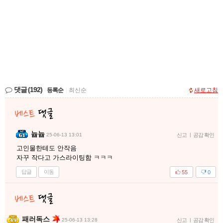
댓글
(192)
등록순
|
최신순
새로고침
늅늅
25-06-13 13:01
신고
|
공감 확인
고인물한테도 안작음
자꾸 작다고 가스라이팅함 ㅋㅋㅋ
답글
이동
55
0
패러독스
25-06-13 13:28
신고
|
공감 확인