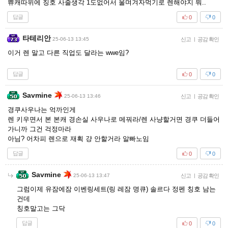
쀼캐따위에 칭호 사줄생각 1도없어서 울며겨자먹기로 렌해야지 뭐..
답글
0
0
타테리안
25-06-13 13:45
신고
|
공감 확인
이거 렌 말고 다른 직업도 달라는 wwe임?
답글
0
0
Savmine
25-06-13 13:46
신고
|
공감 확인
경쿠사우나는 억까인게
렌 키우면서 본 본캐 경손실 사우나로 메꿔라/렌 사냥할거면 경쿠 더들어
가니까 그건 걱정마라
아님? 어차피 렌으로 재획 걍 안할거라 알빠노임
답글
0
0
Savmine
25-06-13 13:47
신고
|
공감 확인
그럼이제 유잠에잠 이벤링세트(링 레잠 명큐) 솔르다 정펜 칭호 남는
건데
칭호말고는 그닥
답글
0
0