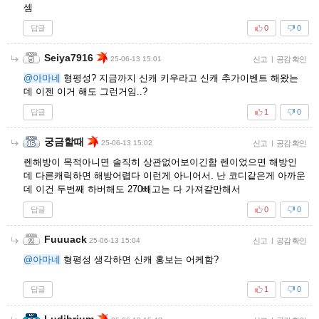
셈
답글
0
0
Seiya7916
25-06-13 15:01
신고
|
공감 확인
@아마네
형평성? 지금까지 신캐 키우라고 신캐 추가이벤트 해왔는
데 이젠 이거 해도 그런거임..?
답글
1
0
궁금할때
25-06-13 15:02
신고
|
공감 확인
렌해방이 목적아니면 솔직히 상관없어보이긴함 렌이었으면 해방인
데 다른캐릭하면 해방어렵다 이런게 아니어서. 난 코디같은게 아까운
데 이건 두번째 하버해도 270빼고는 다 가져갈만해서
답글
0
0
Fuuuack
25-06-13 15:04
신고
|
공감 확인
@아마네
형평성 생각하면 신캐 홍보는 어케함?
답글
1
0
Ludibrium