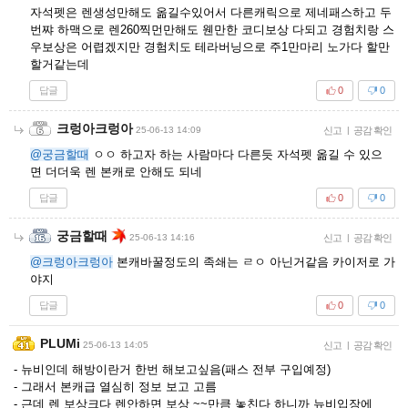
자석펫은 렌생성만해도 옮길수있어서 다른캐릭으로 제네패스하고 두
번쨔 하맥으로 렌260찍먼만해도 웬만한 코디보상 다되고 경험치랑 스
우보상은 어렵겠지만 경험치도 테라버닝으로 주1만마리 노가다 할만
할거같는데
답글
0
0
크렁아크렁아
25-06-13 14:09
신고
|
공감 확인
@궁금할때
ㅇㅇ 하고자 하는 사람마다 다른듯 자석펫 옮길 수 있으
면 더더욱 렌 본캐로 안해도 되네
답글
0
0
궁금할때
25-06-13 14:16
신고
|
공감 확인
@크렁아크렁아
본캐바꿀정도의 족쇄는 ㄹㅇ 아닌거같음 카이저로 가
야지
답글
0
0
PLUMi
25-06-13 14:05
신고
|
공감 확인
- 뉴비인데 해방이란거 한번 해보고싶음(패스 전부 구입예정)
- 그래서 본캐급 열심히 정보 보고 고름
- 근데 렌 보상크다 렌안하면 보상 ~~만큼 놓친다 하니까 뉴비입장에