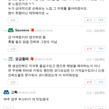
운 느낌인거죠ㅋㅋ..
누가 상대적으로 손해보는 느낌 그 자체를 좋아하겠어요.
렌이 취향아닌 제탓해야죠 ㅠ
답글
1
0
Savmine
25-06-13 14:24
신고
|
공감 확인
걍 마케팅이라 생각하면 됨
혹할 필요 없음 진짜로 그정도 아님
답글
0
0
궁금할때
25-06-13 14:30
신고
|
공감 확인
렌 생성만해도 자석펫 옮길수있고 렌으로 해방을 해야하는거 아니
면 두번째 하버로 키워도 웬만한 코디보상은 다 가져갈수있으니 신경
안써도될듯 못키워서 코디못얻는게 더 아까워보임
답글
0
0
고확
25-06-13 14:05
신고
|
공감 확인
매주 경쿠 부스터가 개 맛있겠네