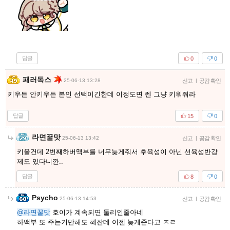
답글
0
0
패러독스
25-06-13 13:28
신고
|
공감 확인
키우든 안키우든 본인 선택이긴한데 이정도면 렌 그냥 키워줘라
답글
15
0
라면꿀맛
25-06-13 13:42
신고
|
공감 확인
키울건데 2번째하버맥부를 너무늦게줘서 후육성이 아닌 선육성반강
제도 있다니깐..
답글
8
0
Psycho
25-06-13 14:53
신고
|
공감 확인
@라면꿀맛
호이가 계속되면 둘리인줄아네
하맥부 또 주는거만해도 혜잔데 이젠 늦게준다고 ㅈㄹ