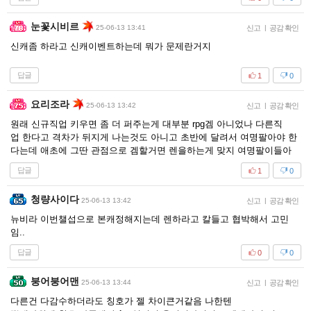
눈꽃시비르
25-06-13 13:41
신고
|
공감 확인
신캐좀 하라고 신캐이벤트하는데 뭐가 문제란거지
답글
1
0
요리조라
25-06-13 13:42
신고
|
공감 확인
원래 신규직업 키우면 좀 더 퍼주는게 대부분 rpg겜 아니었나 다른직
업 한다고 격차가 뒤지게 나는것도 아니고 초반에 달려서 여명팔아야 한
다는데 애초에 그딴 관점으로 겜할거면 렌을하는게 맞지 여명팔이들아
답글
1
0
청량사이다
25-06-13 13:42
신고
|
공감 확인
뉴비라 이번챌섭으로 본캐정해지는데 렌하라고 칼들고 협박해서 고민
임..
답글
0
0
붕어붕어맨
25-06-13 13:44
신고
|
공감 확인
다른건 다감수하더라도 칭호가 젤 차이큰거같음 나한텐