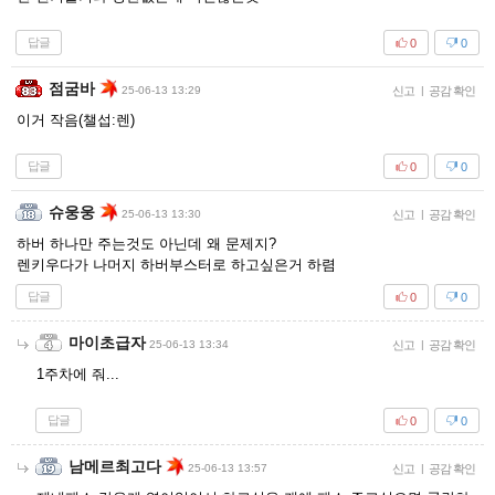
답글
0
0
점굼바
25-06-13 13:29
신고
|
공감 확인
이거 작음(챌섭:렌)
답글
0
0
슈웅웅
25-06-13 13:30
신고
|
공감 확인
하버 하나만 주는것도 아닌데 왜 문제지?
렌키우다가 나머지 하버부스터로 하고싶은거 하렴
답글
0
0
마이초급자
25-06-13 13:34
신고
|
공감 확인
1주차에 줘...
답글
0
0
남메르최고다
25-06-13 13:57
신고
|
공감 확인