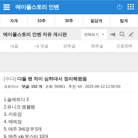
메이플스토리
인벤
자게
10추
30추
질답게
팁게
메이플스토리 인벤 자유 게시판
전체보기
공
검
글
지
색
내글
내 댓글
10추글
30추글
인증30추
on/off
쓰
기
[수다]
다들 렌 차이 심하대서 정리해왔음
크로아사
댓글: 192 개
조회:
56961
추천:
44
2025-06-13 12:56:50
1.솔에르다 3
2.유니크 엠블렘
3. 카유잠
4. 에에잠
5. 매주 3배경쿠 5개
6. 매주 vip 부스터 10개