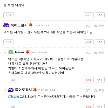
렌 하면 되잖아
답글
1
0
죽어도첼시
25-06-13 13:32
신고
|
공감 확인
팩트는 저거받고 렌키우는것보다 1황 직업들 하는게 더쎄단거임
답글
0
0
Icanu
25-06-13 14:02
신고
|
공감 확인
팩트는 1황직업 키웠다가 궤도에 오를정도로 키울때쯤
나워 나로 블래 당한다는거임
약할때 저점매수해서 해방만 해두고 묵혀둔담에
유챔할때쯤 밸패 받으면 이득이라는거임
답글
0
0
죽어도첼시
25-06-13 14:24
신고
|
공감 확인
@Icanu
그래서 소마 존버중이신가요? 저는 라라 존버중입니다
답글
0
0