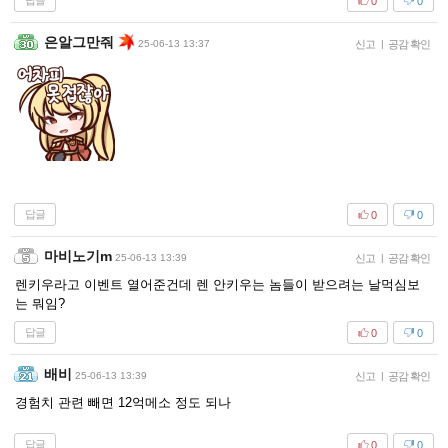
답글
0
0
은알그만줘
25-06-13 13:37
신고
|
공감 확인
답글
0
0
마비노기m
25-06-13 13:39
신고
|
공감 확인
렌키우라고 이벤트 열어준건데 렌 안키우는 놈들이 받으려는 날먹심보
는 뭐임?
답글
0
0
배비
25-06-13 13:39
신고
|
공감 확인
경험치 관련 빼면 12억메소 정도 되나
답글
0
0