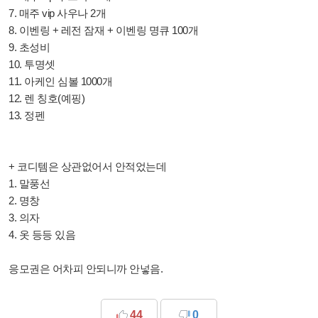
7. 매주 vip 사우나 2개
8. 이벤링 + 레전 잠재 + 이벤링 명큐 100개
9. 초성비
10. 투명셋
11. 아케인 심볼 1000개
12. 렌 칭호(예핑)
13. 정펜
+ 코디템은 상관없어서 안적었는데
1. 말풍선
2. 명창
3. 의자
4. 옷 등등 있음
응모권은 어차피 안되니까 안넣음.
44
0