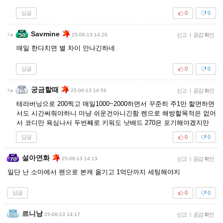
답글
0
0
Savmine
25-06-13 14:26
신고
|
공감 확인
매일 한다치면 별 차이 안나긴하네
답글
0
0
궁금할때
25-06-13 14:59
신고
|
공감 확인
테라버닝으로 200찍고 매일1000~2000하면서 꾸준히 주1만 할면하면
서도 시간써줘야하니 마냥 쉬운건아니긴함 렌으로 해방할목적은 없어
서 코디만 욕심나서 두번째로 키워도 낫배드 270은 포기해야겠지만
답글
0
0
설아연화
25-06-13 14:13
신고
|
공감 확인
일단 난 소마에서 렌으로 본캐 옮기고 1억단까지 세팅해야지
답글
0
0
르니낭
25-06-13 14:17
신고
|
공감 확인