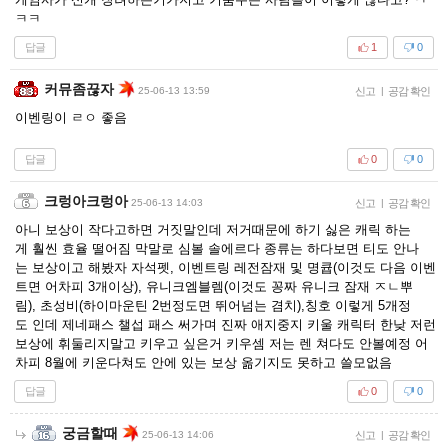
ㅋㅋ
답글
1
0
커뮤좀끊자
25-06-13 13:59
신고
|
공감 확인
이벤링이 ㄹㅇ 좋음
답글
0
0
크렁아크렁아
25-06-13 14:03
신고
|
공감 확인
아니 보상이 작다고하면 거짓말인데 저거때문에 하기 싫은 캐릭 하는
게 훨씬 효율 떨어짐 막말로 심볼 솔에르다 종류는 하다보면 티도 안나
는 보상이고 해봤자 자석펫, 이벤트링 레전잠재 및 명큡(이것도 다음 이벤
트면 어차피 3개이상), 유니크엠블렘(이것도 꽁짜 유니크 잠재 ㅈㄴ뿌
림), 초성비(하이마운틴 2번정도면 뛰어넘는 겸치),칭호 이렇게 5개정
도 인데 제네패스 챌섭 패스 써가며 진짜 애지중지 키울 캐릭터 한낮 저런
보상에 휘둘리지말고 키우고 싶은거 키우셈 저는 렌 쳐다도 안볼예정 어
차피 8월에 키운다쳐도 안에 있는 보상 옮기지도 못하고 쓸모없음
답글
0
0
궁금할때
25-06-13 14:06
신고
|
공감 확인