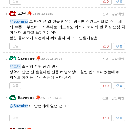
답글
0
0
고딘
25-06-13 13:58
신고
|
공감 확인
@Savmine
그 타격 큰 걸 렌을 키우는 경우엔 주간보상으로 주는 세
배 쿠폰 + 부스터 + 사우나로 어느정도 커버가 되니까 렌 육성 보상 차
이가 더 크다고 느껴지는거임
본섭 들어오기 직전까지 뭐키울지 계속 고민할거같음
답글
0
0
Savmine
25-06-13 14:24
신고
|
공감 확인
@고딘
솔직히 전혀 공감 안감
정확히 반년 전 은월아란 전용 버닝보상이 훨씬 압도적이었는데 뭐
저정도 차이는 걍 감수해야 된다 생각
답글
0
0
Savmine
25-06-13 14:26
신고
|
공감 확인
@Savmine
아 반년이래 일년 전ㅋㅋ
답글
0
0