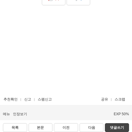
추천확인
신고
스팸신고
공유
스크랩
메뉴
인장보기
EXP 50%
목록
본문
이전
다음
댓글쓰기