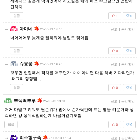
제네패스 같은게 엮여있어서 하고싶은 캐에 패스 주고싶으면 곤란하
긴하지
답글
1
0
아마네
25-06-13 14:40
신고
|
공감 확인
너어어어무 늦게줌 빨리줘야 님말도 맞아짐
답글
0
0
슈웅웅
25-06-13 19:28
신고
|
공감 확인
꼬우면 현질해서 격차를 매꾸던가 ㅇㅇ 아니면 다음 하버 기다리던가
왜그리 징징댐 ;;
답글
0
0
뿌렉딱뿌루
25-06-13 13:31
신고
|
공감 확인
저거 다받고 키워도 딜순위가 밑에서 손가락안에 드는 챔을 키운거라 생
각하면 걍 상위직업하는게 나을거같기도함
답글
0
0
리스항구족
25-06-13 16:24
신고
|
공감 확인