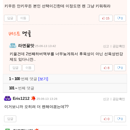
키우든 안키우든 본인 선택이긴한데 이정도면 렌 그냥 키워줘라
답글
이동
15
0
라면꿀맛
25-06-13 13:42
신고
|
공감 확인
키울건데 2번째하버맥부를 너무늦게줘서 후육성이 아닌 선육성반강
제도 있다니깐..
답글
이동
8
0
1 ~ 100
번째 댓글
[보기]
101 ~
번째 댓글
Eris1212
25-06-13 13:26
신고
|
공감 확인
이거보니까 오히려 더 렌해야겠는데??
답글
0
0