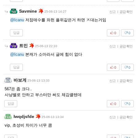
Savmine
25-06-13 14:27
신고
|
공감 확인
@Icanu
저점매수를 와헌 플위같은거 하면 ㅈ대는거임
답글
0
0
트민
25-06-13 22:10
신고
|
공감 확인
@Icanu
본캐가 소마라서 글에 힘이 없다
답글
0
0
바보게
25-06-13 13:33
신고
|
공감 확인
567은 좀 크다..
사냥별로 안하고 부스터만 써도 체감클텐데
답글
0
0
Iwqdjsfde
25-06-13 13:34
신고
|
공감 확인
vip, 초성비 차이가 너무 큼