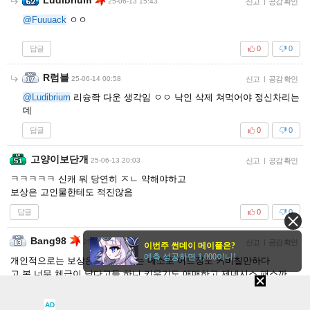
25-06-13 15:43
신고
|
공감 확인
@Fuuuack
ㅇㅇ
답글
0
0
R럼블
25-06-14 00:58
신고
|
공감 확인
@Ludibrium
리슝좍 다운 생각임 ㅇㅇ 낙인 삭제 쳐먹어야 정신차리는
데
답글
0
0
고양이보단개
25-06-13 20:03
신고
|
공감 확인
ㅋㅋㅋㅋㅋ 신캐 뭐 당연히 ㅈㄴ 약해야하고
보상은 고인물한테도 적진않음
답글
0
0
Bang98
25-06-13 22:28
신고
|
공감 확인
이번주 썬데이 메이플은?
예측 성공하면 1,000이니!
개인적으로는 보상은 칭호 빼고는 메소로 어느정도 커버칠만하다
고 봄 너무 체급이 낮다고들 하니 키우기도 애매하고 제네시스 패스까
지 사면서 유챔으로 하세노칼까지 생각해볼라니까 또 뭔가 약하니까 고
민되버림 그냥 후에 주는 하맥부로 260찍고 카벨잡고 시마이 할생각
AD