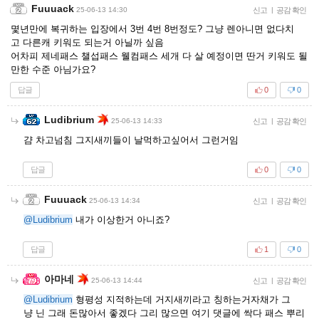
Fuuuack
25-06-13 14:30
신고
|
공감 확인
몇년만에 복귀하는 입장에서 3번 4번 8번정도? 그냥 렌아니면 없다치
고 다른캐 키워도 되는거 아닐까 싶음
어차피 제네패스 챌섭패스 웰컴패스 세개 다 살 예정이면 딴거 키워도 될
만한 수준 아님가요?
답글
0
0
Ludibrium
25-06-13 14:33
신고
|
공감 확인
걈 차고넘침 그지새끼들이 날먹하고싶어서 그런거임
답글
0
0
Fuuuack
25-06-13 14:34
신고
|
공감 확인
@Ludibrium
내가 이상한거 아니죠?
답글
1
0
아마네
25-06-13 14:44
신고
|
공감 확인
@Ludibrium
형평성 지적하는데 거지새끼라고 칭하는거자채가 그
냥 닌 그래 돈많아서 좋겠다 그리 많으면 여기 댓글에 싹다 패스 뿌리