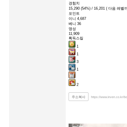
경험치
15,290
(54%)
/ 16,201
( 다음 레벨까
포인트
이니
4,687
베니
36
명성
11,909
획득스킬
1
1
3
1
2
주소복사
https://www.inven.co.kr/