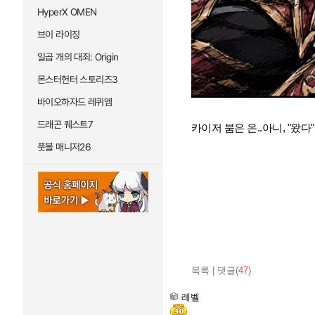
HyperX OMEN
브이 라이징
일곱 개의 대죄: Origin
몬스터헌터 스토리즈3
바이오하자드 레퀴엠
드래곤 퀘스트7
카이저 붐은 온..아니, "왔다"
풋볼 매니저26
목록
|
댓글(
47
)
레벨