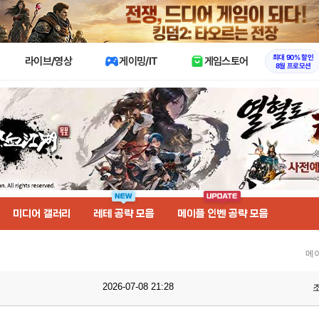
X
최대 90% 할인
라이브/영상
게이밍/IT
게임스토어
8월 프로모션
미디어 갤러리
레테 공략 모음
메이플 인벤 공략 모음
메
2026-07-08 21:28