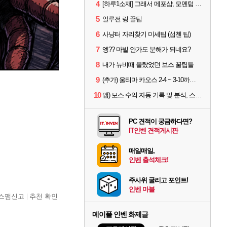
4
[하루1소재] 그래서 메포샵, 모멘텀 효율 얼마나 좋음?
5
일루전 링 꿀팁
6
사냥터 자리찾기 미세팁 (섭첸 팁)
7
엥?? 마빌 안가도 분해가 되네요?
8
내가 뉴비때 몰랐었던 보스 꿀팁들
9
(추가) 울티마 카오스 2-4 ~ 3-10까지 공략 스펙 및 팁 공유
10
앱) 보스 수익 자동 기록 및 분석, 스케줄러 알림
PC 견적이 궁금하다면?
IT인벤 견적게시판
매일매일,
인벤 출석체크!
주사위 굴리고 포인트!
인벤 마블
스팸신고
추천 확인
메이플 인벤 화제글