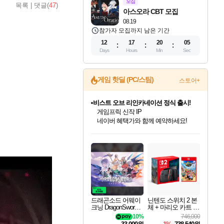
모집
목록
|
댓글(
47
)
아스오라 CBT 모집
08.19
참가자 모집까지 남은 기간
12
17
20
03
Days
Hours
Min
Sec
게임 핫딜 (PC/스팀)
스토어+
커세어 코브 출시 기념 할인!
해적'섬'을 발전시키자!
할인&네이버혜택으로 만나보세요!
인벤게임즈 8월 특별 할인!
드래곤소드: 어웨이크닝 입점!
문명 7 특별 할인!
귀무자: 검의 길 예약 판매 중!
비스트 오브 리인카네이션 정식 출시!
더 렐릭 퍼스트 가디언 정식 출시
베데스다 40주년 기념 할인 중!
마블 투혼 파이팅 소울즈 예약 판매 중!
캡콤 프렌차이즈 할인 진행 중!
캡콤 일부 상품 상시 할인
스타워즈 은하계 레이서
로블록스 기프트 카드 공식 입점
인기 퍼블리셔 모음!
스팀으로 만나는 드래곤소드!
조선&고려 DLC 출시 예정
10% 할인과
게임프릭 신작 IP
설화x하드코어 액션!
베데스다의 명작들을
마블 히어로 총 출동&화려한 격투!
몬헌, 바하 등 인기 IP를
몬헌 와일즈 & 드래곤즈 도그마2
인벤게임즈에서 10% 추가 적립
Robux를 가장 안전하고
최대 90% 할인가를 만나보세요!
네이버혜택과 함께 만나보세요!
50%할인&추가 적립까지!
이니&베니 혜택까지!
네이버 혜택가와 함께 예약하세요!
네이버페이 혜택과 만나보세요!
40주년 프로모션으로 만나보세요!
네이버 포인트 혜택까지!
할인가에 만나보세요!
일부 에디션 상시 할인!
혜택으로 예약 판매 중
편안하게 충전하세요
드래곤소드 어웨이
닌텐도 스위치 2 본
크닝 DragonSword A
체 + 마리오 카트 월
wakening
드
10%
746,000