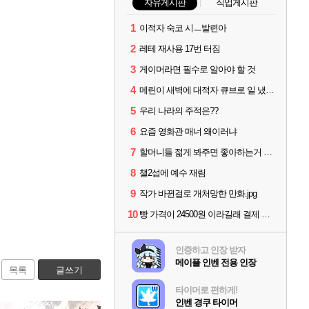
자유게시판
직업게시판
1
이적자 숙코 시ㅡ발련아
2
레테 재사용 17번 터짐
3
게이머라면 필수로 알아야 할 것
4
메린이 새벽에 대적자 큐브로 일 냈읍니다...
5
우리 나라의 주적은??
6
요즘 영화관 매너 왜이러냐
7
할머니들 젊게 봐주면 좋아하는거 아니었냐?
8
챌2섭에 예수 재림
9
작가 바뀐걸로 개처망한 만화.jpg
10
빵 가격이 24500원 이라길래 결제 취소하고 나왔다
인증하고 인장 받자
메이플 인벤 전용 인장
목록
글쓰기
타이머로 편하게!
인벤 경쿠 타이머