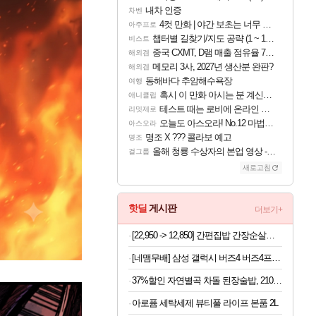
내차 인증
차벤
4컷 만화 | 야간 보초는 너무 힘들어
아주프로
챕터별 길찾기/지도 공략 (1 ~ 12장)
비스트
중국 CXMT, D램 매출 점유율 7%…글로벌 4위로 부상
해외겜
메모리 3사, 2027년 생산분 완판?
해외겜
동해바다 추암해수욕장
여행
혹시 이 만화 아시는 분 계신가요
애니클립
테스트 때는 로비에 온라인 기능이 있는데
리밋제로
오늘도 아스오라! No.12 마법사 클랜: 신주쿠구
아스오라
명조 X ??? 콜라보 예고
명조
올해 청룡 수상자의 본업 영상 - 스테이씨 윤
걸그룹
새로고침
핫딜
게시판
더보기+
[22,950 -> 12,850] 간편집밥 간장순살찜닭 500g x 2개
[네맴무배] 삼성 갤럭시 버즈4 버즈4프로 케이스 패브릭 커버
37%할인 자연별곡 차돌 된장술밥, 210g, 2개 +황태 콩나물 해장국밥, 210g, 2개 + 소고기 미역국밥, 210g, 2개
아로퓸 세탁세제 뷰티풀 라이프 본품 2L