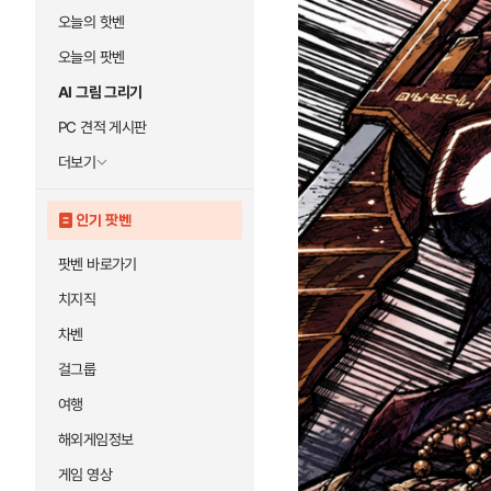
오늘의 핫벤
오늘의 팟벤
AI 그림 그리기
PC 견적 게시판
더보기
인기 팟벤
팟벤 바로가기
치지직
차벤
걸그룹
여행
해외게임정보
게임 영상