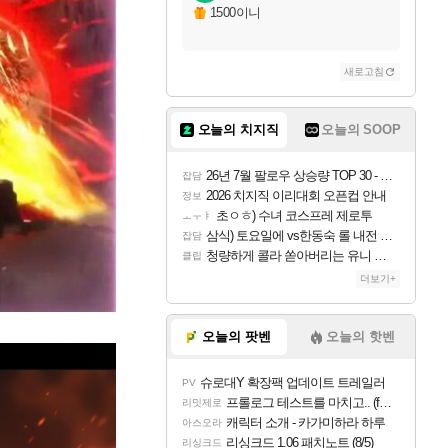
1500이니
새로고침
오늘의 치지직
오늘의 SOOP
26년 7월 팔로우 상승량 TOP 30 - 월간 치지직
잡담
2026 치지직 이리대회 오픈컵 안내
정보
초ㅇㅎ) 수녀 코스프레 제로투
ㅗㅜㅑ
삼식) 토요일에 vs한동숙 롤 내전 예정
잡담
청량하게 콜라 쏟아버리는 유니 ㅋㅋㅋ
클립
더보기+
오늘의 팟벤
오늘의 핫벤
슈로대Y 확장팩 업데이트 트레일러
PV
프롤로그 테스트를 마치고.. (feat. 리아)
리밋제로
캐릭터 소개 - 카가미하라 하루
아스오라
리싱크드 1.06 패치노트 (8/5)
리싱크드