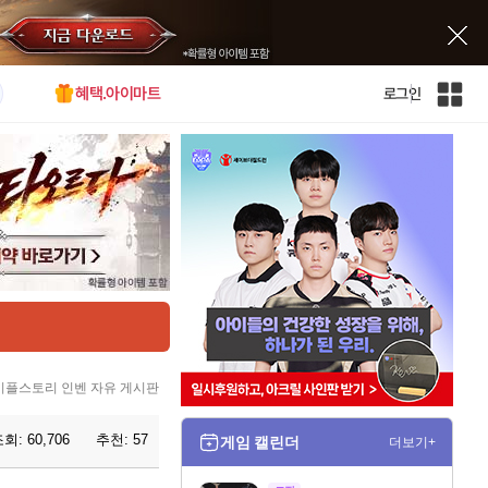
혜택.아이마트
로그인
인
벤
전
체
사
이
트
맵
이플스토리 인벤 자유 게시판
조회:
60,706
추천:
57
게임 캘린더
더보기+