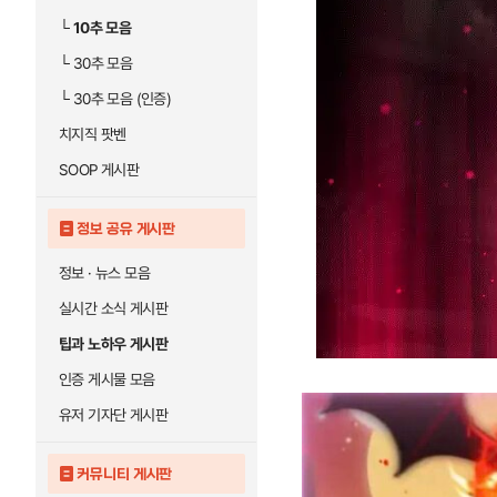
└
10추 모음
└
30추 모음
└
30추 모음 (인증)
치지직 팟벤
SOOP 게시판
정보 공유 게시판
정보 · 뉴스 모음
실시간 소식 게시판
팁과 노하우 게시판
인증 게시물 모음
유저 기자단 게시판
커뮤니티 게시판