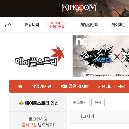
로스트아크
뉴스
커뮤니티
게임캘린더
게이머존
기대평 이벤트
홈
직업 게시판
정보 공유 게시판
커뮤니티 게시판
주소보기
복사
메이플스토리 인벤
타크사카
로그인하고
출석보상
받으세요!