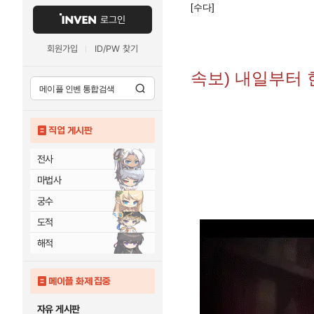
[수다]
로그인
회원가입
ID/PW 찾기
속보) 내일부터 
직업 게시판
전사
마법사
궁수
도적
해적
메이플 화제 집중
자유 게시판