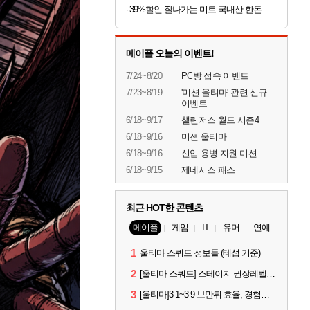
39%할인 잘나가는 미트 국내산 한돈 꽃목살, 500g, 2팩
메이플 오늘의 이벤트!
7/24~8/20
PC방 접속 이벤트
7/23~8/19
'미션 울티마' 관련 신규
이벤트
6/18~9/17
챌린저스 월드 시즌4
6/18~9/16
미션 울티마
6/18~9/16
신입 용병 지원 미션
6/18~9/15
제네시스 패스
최근 HOT한 콘텐츠
메이플
게임
IT
유머
연예
1
울티마 스쿼드 정보들 (테섭 기준)
2
[울티마 스쿼드] 스테이지 권장레벨, 잠재옵션표, 스킬퍼뎀, 장비 리스트 및 능력치 공유
3
[울티마]3-1~3-9 보만튀 효율, 경험치 공략 및 소소한 컨트롤 팁