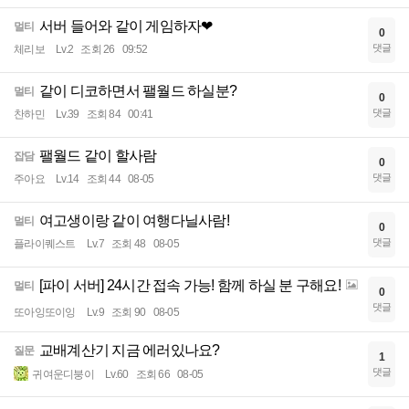
서버 들어와 같이 게임하자❤
멀티
0
댓글
체리보
Lv.2
조회 26
09:52
같이 디코하면서 팰월드 하실분?
멀티
0
댓글
찬하민
Lv.39
조회 84
00:41
팰월드 같이 할사람
잡담
0
댓글
주아요
Lv.14
조회 44
08-05
여고생이랑 같이 여행다닐사람!
멀티
0
댓글
플라이퀘스트
Lv.7
조회 48
08-05
[파이 서버] 24시간 접속 가능! 함께 하실 분 구해요!
멀티
0
댓글
또아잉또이잉
Lv.9
조회 90
08-05
교배계산기 지금 에러있나요?
질문
1
댓글
귀여운디붕이
Lv.60
조회 66
08-05