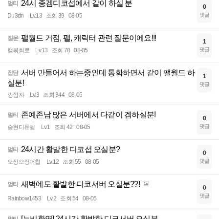
24시 종겜디코섭에서 같이 하실 분
멀티
0
댓글
Du3dn
Lv.13
조회 39
08-05
팰월드 거점, 팰, 캐릭터 관련 질문이에요!!!
질문
1
댓글
햄볶회로
Lv.13
조회 78
08-05
서버 만들어서 하는중인데 통화하면서 같이 팰월드 하
잡담
1
실분!
댓글
낑깜쟈
Lv.3
조회 344
08-05
존예존남 많은 서버에서 다같이 겜하실분!
멀티
0
댓글
승현디듀벨
Lv.1
조회 42
08-05
24시간 활발한 디코섭 오실분?
멀티
0
댓글
오징오징어칩
Lv.12
조회 55
08-05
새벽에도 활발한 디코서버 오실분??!
멀티
0
댓글
Rainbow1453
Lv.2
조회 54
08-05
[뉴비환영] 24시간 활발한 디코서버 오실분