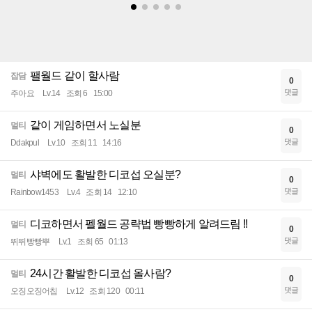
팰월드 같이 할사람
잡담
0
댓글
주아요
Lv.14
조회 6
15:00
같이 게임하면서 노실분
멀티
0
댓글
Ddakpul
Lv.10
조회 11
14:16
샤벽에도 활발한 디코섭 오실분?
멀티
0
댓글
Rainbow1453
Lv.4
조회 14
12:10
디코하면서 펠월드 공략법 빵빵하게 알려드림 !!
멀티
0
댓글
뛰뛰빵빵뿌
Lv.1
조회 65
01:13
24시간 활발한 디코섭 올사람?
멀티
0
댓글
오징오징어칩
Lv.12
조회 120
00:11