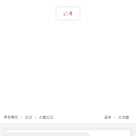
0
추천확인
신고
스팸신고
공유
스크랩