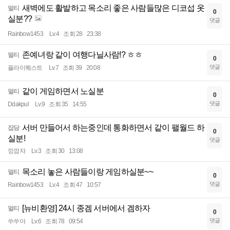
새벽에도 활발하고 목소리 좋은 사람들많은 디코섭 옷
멀티
0
실분??
댓글
Rainbow1453
Lv.4
조회 28
23:38
존예녀랑 같이 여행다닐사람!? ㅎㅎ
멀티
0
댓글
플라이퀘스트
Lv.7
조회 39
20:08
같이 게임하면서 노실분
멀티
0
댓글
Ddakpul
Lv.9
조회 35
14:55
서버 만들어서 하는중인데 통화하면서 같이 팰월드 하
잡담
0
실분!
댓글
낑깜쟈
Lv.3
조회 30
13:08
목소리 놓은 사람들이랑 게임하실분~~
멀티
0
댓글
Rainbow1453
Lv.4
조회 47
10:57
[뉴비환영] 24시 종겜 서버에서 겜하자
멀티
0
댓글
쑤쑤야
Lv.6
조회 78
09:54