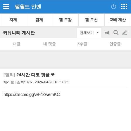
팰월드
인벤
자게
팁게
팰 도감
팰 모션
교배 계산
커뮤니티 게시판
전체보기
공
검
글
지
색
내글
내 댓글
3추글
인증글
on/off
쓰
기
[멀티]
24시간 디코 핫플 ❤
체리보
조회:
376
2026-04-28 18:57:25
https://discord.gg/wF4ZwemKC