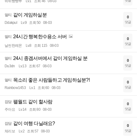
댓글
뛰뛰빵빵뿌
Lv.1
조회 46
08-03
같이 게임하실분
멀티
0
댓글
Ddakpul
Lv.9
조회 50
08-03
24시간 행복한수용소 서버
멀티
0
댓글
날씬한레몬
Lv.8
조회 115
08-03
24시 종겜서버에서 같이 게임하실 분
멀티
0
댓글
Du3dn
Lv.13
조회 67
08-03
목소리 좋은 사람들하고 게임하실분?!
멀티
0
댓글
Rainbow1453
Lv.1
조회 60
08-03
팰월드 같이 할사람
잡담
0
댓글
주아요
Lv.14
조회 80
08-03
같이 여행 다닐래요?
잡담
0
댓글
체리보
Lv.2
조회 57
08-03