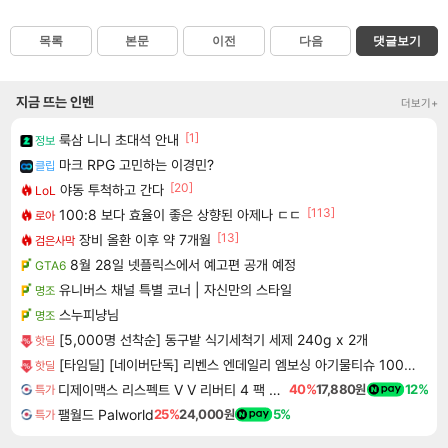
목록
본문
이전
다음
댓글보기
지금 뜨는 인벤
더보기+
[1]
룩삼 니니 초대석 안내
정보
마크 RPG 고민하는 이경민?
클립
[20]
야동 투척하고 간다
LoL
[113]
100:8 보다 효율이 좋은 상향된 아제나 ㄷㄷ
로아
[13]
장비 올환 이후 약 7개월
검은사막
8월 28일 넷플릭스에서 예고편 공개 예정
GTA6
유니버스 채널 특별 코너 | 자신만의 스타일
명조
스누피냥님
명조
[5,000명 선착순] 동구밭 식기세척기 세제 240g x 2개
핫딜
[타임딜] [네이버단독] 리벤스 엔데일리 엠보싱 아기물티슈 100매, 10개
핫딜
디제이맥스 리스펙트 V V 리버티 4 팩 DJMAX RESPECT V V Liberty 4 Pack DLC
40%
17,880원
12%
특가
팰월드 Palworld
25%
24,000원
5%
특가