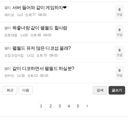
서버 들어와 같이 게임하자❤
멀티
0
댓글
체리보
Lv.2
조회 77
08-03
목좋녀랑 같이 팰월드 할사람
멀티
0
댓글
은호애옹
Lv.20
조회 68
08-03
팰월드 유저 많은 디코섭 올래?
멀티
0
댓글
오징오징어칩
Lv.11
조회 70
08-03
같이 디코하면서 팰월드 하실분?
멀티
0
댓글
찬하민
Lv.38
조회 52
08-03
최근
다음
검색
글쓰기
1
2
3
4
5