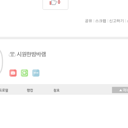
0
공유
스크랩
신고하기
시원한밤바램
프로필
랭킹
칭호