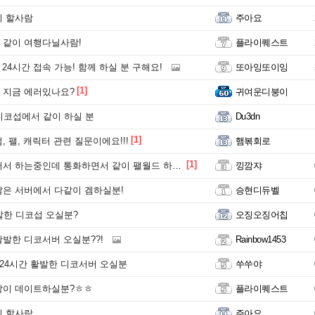
이 할사람
주아요
 같이 여행다닐사람!
플라이퀘스트
 24시간 접속 가능! 함께 하실 분 구해요!
또아잉또이잉
[1]
 지금 에러있나요?
귀여운디붕이
디코섭에서 같이 하실 분
Du3dn
[1]
 팰, 캐릭터 관련 질문이에요!!!
햄볶회로
[1]
서 하는중인데 통화하면서 같이 팰월드 하실분!
낑깜쟈
은 서버에서 다같이 겜하실분!
승현디듀벨
발한 디코섭 오실분?
오징오징어칩
발한 디코서버 오실분??!
Rainbow1453
 24시간 활발한 디코서버 오실분
쑤쑤야
같이 데이트하실분?ㅎㅎ
플라이퀘스트
이 할사람
주아요