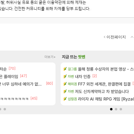
이전페이지
지금 뜨는
팟벤
더보기+
[70]
 오픈 트레일러
림차순
올해 청룡 수상자의 본업 영상 - 
메이플 렉걸리는 애들은 참고해라
걸그룹
메이플
[47]
[2]
먹은 플레이임
공개
내차 인증
와ㅅㅂ 현질 금액 1억이 넘네요..다들
차벤
FCO
[1]
[60]
[279]
[
왔습니다.
너무 심하네 예의가 없어(?)
FF7 외전 세계관, 완결편에 집결
“ 경기도 사실상 부도. ”
해외겜
메이플
하는 법
저도 신차계약하고 차 받았습니다
[벨가르딘 The FIRST] 운영 후기 + 1~
차벤
로아
[45]
[9]
ㅋㅋㅋㅋㅋㅋㅋㅋㅋㅋ
 (8/5)
라이자 AI 채팅 RPG 게임 [RyzaC
오 0.1% 뚫었다
섭컬겜
리니지M