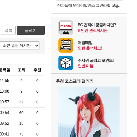
산과들에 원데이발란스 그린라벨, 20g, 100봉
PC 견적이 궁금하다면?
목록
글쓰기
IT인벤 견적게시판
매일매일,
인벤 출석체크!
주사위 굴리고 포인트!
인벤 마블
등록일
조회
추천
14:55
9
0
추천 코스프레 갤러리
13:08
9
0
10:57
32
0
09:54
60
0
09:52
15
0
00:41
75
0