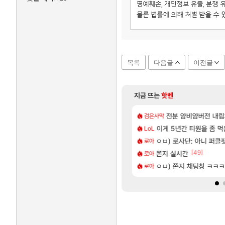
목록
다음글
이전글
지금 뜨는
핫벤
[33]
떡상한 팔찌옵션
발사 신작 [시노비 넥서스] 연내 출시 예정
비스트 오브 리인카네이션
전분 얌비얌버전 내
PV
검은사막
[33]
후진입만 하려고하던데
서브컬쳐 게임 [펄 인 블루] 티저 사이트 오픈
이게 5년간 티원을 좀 
「에린」 컨셉 포스터 
아스오라
LoL
[64]
컷ㅋㅋㅋ
| 야간 보초는 너무 힘들어
7년만에 가족여행을 다녀
ㅇㅂ) 로사단: 아니 퍼클팟 
여행
로아
[37]
[49]
트메어 클리어 TOP10 알려드립니다.
지도 공략 (1 ~ 12장)
쫀지 실시간
쿠를 먼저 보내서 기습
비스트
로아
[64]
플뜸ㅋㅋ
 로비에 온라인 기능이 있는데
ㅇㅂ) 쫀지 채팅창 ㅋ
리싱크드 1.06 패치노트
리싱크드
로아