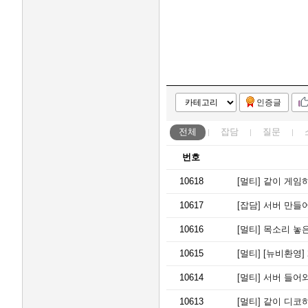
인증글
전체
잡담
질문
번호
10618
[멀티]
같이 게임
10617
[잡담]
서버 만들어
10616
[멀티]
목소리 놓은
10615
[멀티]
[뉴비환영]
10614
[멀티]
서버 들어와
10613
[멀티]
같이 디코하