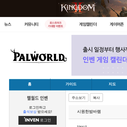
로스트아크
뉴스
커뮤니티
게임캘린더
게이머존
기대평 이벤트
홈
가이드
지도
팰월드 인벤
주소보기
복사
로그인하고
시원한밤바램
출석보상
받으세요!
로그인