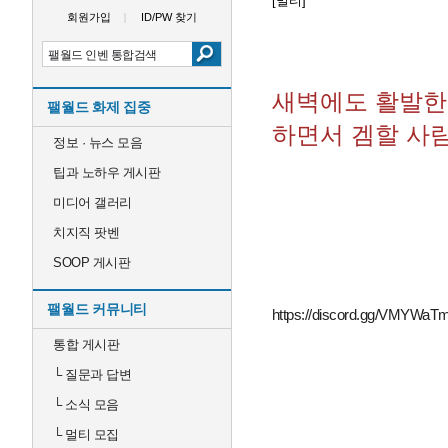
[멀티]
회원가입
ID/PW 찾기
새벽에도 활발한
팰월드 화제 집중
하면서 겜할 사람
정보 · 뉴스 모음
팁과 노하우 게시판
미디어 갤러리
치지직 팟벤
SOOP 게시판
팰월드 커뮤니티
https://discord.gg/VMYWa
통합 게시판
└
질문과 답변
└
소식 모음
└
멀티 모집