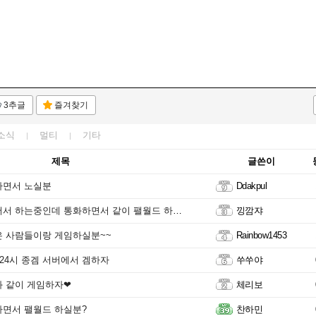
3추글
즐겨찾기
소식
멀티
기타
제목
글쓴이
하면서 노실분
Ddakpul
서 하는중인데 통화하면서 같이 팰월드 하실분!
낑깜쟈
 사람들이랑 게임하실분~~
Rainbow1453
 24시 종겜 서버에서 겜하자
쑤쑤야
 같이 게임하자❤
체리보
면서 팰월드 하실분?
찬하민