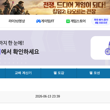
X
최대 90% 할인
라이브/영상
게이밍/IT
게임스토어
8월 프로모션
교배 계산기
팰 도감
팰 모션
2026-06-13 23:39