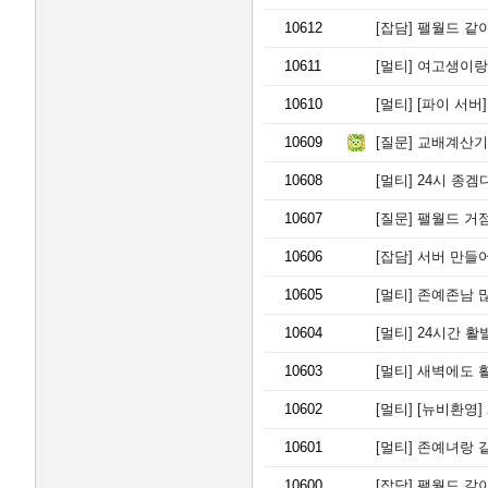
10612
[잡담]
팰월드 같
10611
[멀티]
여고생이랑
10610
[멀티]
[파이 서버]
10609
[질문]
교배계산기
10608
[멀티]
24시 종겜
10607
[질문]
팰월드 거점,
10606
[잡담]
서버 만들어
10605
[멀티]
존예존남 많
10604
[멀티]
24시간 활
10603
[멀티]
새벽에도 활
10602
[멀티]
[뉴비환영]
10601
[멀티]
존예녀랑 
10600
[잡담]
팰월드 같