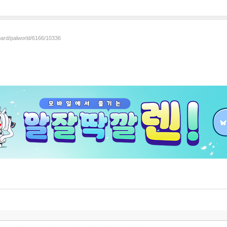
oard/palworld/6166/10336