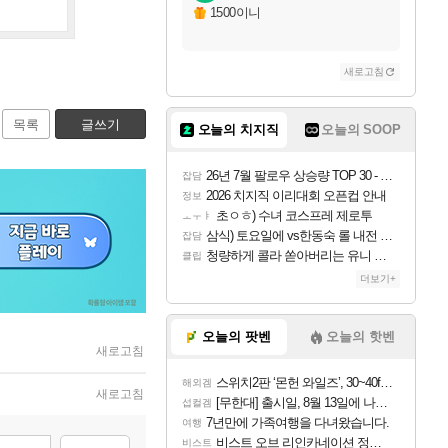
1500이니
새로고침
목록
글쓰기
오늘의 치지직
오늘의 SOOP
26년 7월 팔로우 상승량 TOP 30 - 월간 치지직
잡담
2026 치지직 이리대회 오픈컵 안내
정보
초ㅇㅎ) 수녀 코스프레 제로투
ㅗㅜㅑ
삼식) 토요일에 vs한동숙 롤 내전 예정
잡담
청량하게 콜라 쏟아버리는 유니 ㅋㅋㅋ
클립
더보기+
오늘의 팟벤
오늘의 핫벤
새로고침
스위치2판 ‘몬헌 와일즈’, 30~40fps 목표 추정
해외겜
새로고침
[무한대] 출시일, 8월 13일에 나오나
섭컬겜
7년만에 가족여행을 다녀왔습니다.
여행
비스트 오브 리인카네이션 정보/공략글 모음
비스트