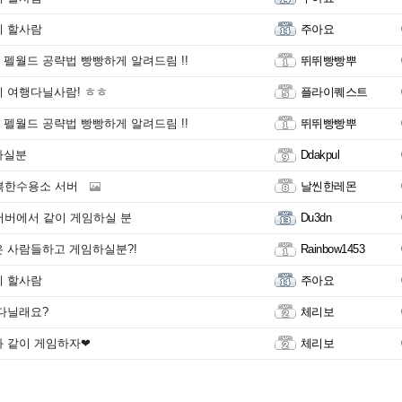
이 할사람
주아요
펠월드 공략법 빵빵하게 알려드림 !!
뛰뛰빵빵뿌
 여행다닐사람! ㅎㅎ
플라이퀘스트
펠월드 공략법 빵빵하게 알려드림 !!
뛰뛰빵빵뿌
하실분
Ddakpul
복한수용소 서버
날씬한레몬
서버에서 같이 게임하실 분
Du3dn
 사람들하고 게임하실분?!
Rainbow1453
이 할사람
주아요
다닐래요?
체리보
 같이 게임하자❤
체리보