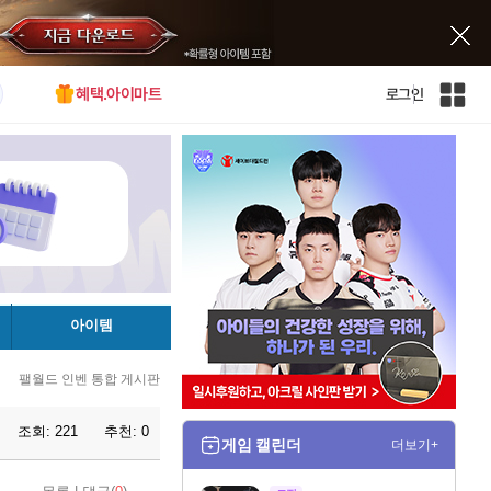
혜택.아이마트
로그인
인
벤
전
체
사
이
트
맵
아이템
팰월드 인벤 통합 게시판
조회:
221
추천:
0
게임 캘린더
더보기+