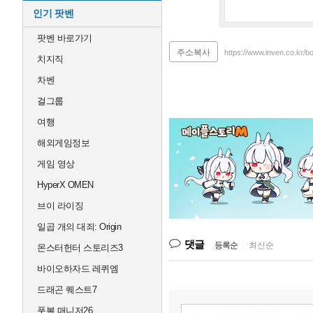
인기 팟벤
팟벤 바로가기
주소복사
https://www.inven.co.kr/b
치지직
차벤
걸그룹
여행
해외게임정보
게임 영상
HyperX OMEN
브이 라이징
일곱 개의 대죄: Origin
댓글
등록순
|
최신순
몬스터헌터 스토리즈3
바이오하자드 레퀴엠
드래곤 퀘스트7
풋볼 매니저26