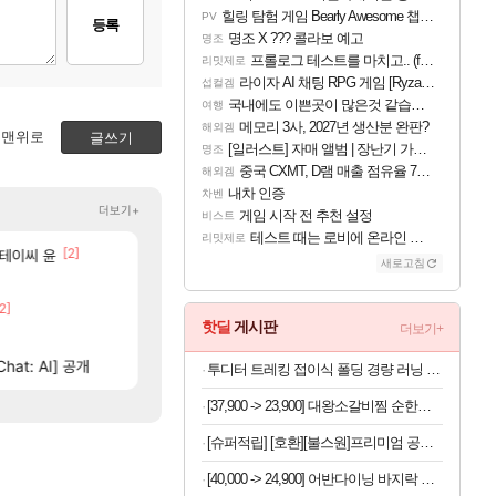
힐링 탐험 게임 Bearly Awesome 챕터 1 트레일러
PV
등록
명조 X ??? 콜라보 예고
명조
프롤로그 테스트를 마치고.. (feat. 리아)
리밋제로
라이자 AI 채팅 RPG 게임 [RyzaChat: AI] 공개
섭컬겜
국내에도 이쁜곳이 많은것 같습니다
여행
메모리 3사, 2027년 생산분 완판?
해외겜
맨위로
글쓰기
[일러스트] 자매 앨범 | 장난기 가득한 오후의 공원 (리메이크판)
명조
중국 CXMT, D램 매출 점유율 7%…글로벌 4위로 부상
해외겜
내차 인증
차벤
더보기+
게임 시작 전 추천 설정
비스트
테스트 때는 로비에 온라인 기능이 있는데
리밋제로
[620]
[2]
[33]
스테이씨 윤
오늘 갑자기 떡상한 팔찌옵션
섬란 카구라 개발사 신작 [시노비 넥서스] 연내 
섭컬겜
로아
새로고침
[26]
[33]
 꼭 해보십셔ㅁㅊ
문도가 너무 후진입만 하려고하던데
넷마블, 신작 서브컬쳐 게임 [펄 인 블루] 티저 사이
섭컬겜
LoL
2]
[64]
에마삼 6억컷ㅋㅋㅋ
4컷 만화 | 야간 보초는 너무 힘들어
아주프로
메이플
핫딜
게시판
더보기+
[74]
3위 공대 축하 Ai짤
[벨가르딘] 나이트메어 클리어 TOP10 알려드립니
챕터별 길찾기/지도 공략 (1 ~ 12장)
비스트
로아
[64]
hat: AI] 공개
와 ㅁㅊ 컴플뜸ㅋㅋ
테스트 때는 로비에 온라인 기능이 있는데
리밋제로
메이플
투디터 트레킹 접이식 폴딩 경량 러닝 편광 선글라스 마라톤 가벼운 운전 자외선차단
[37,900 -> 23,900] 대왕소갈비찜 순한맛 1.2kg
[슈퍼적립] [호환][불스원]프리미엄 공기청정 활성탄 자동차 차량용 에어컨필터 01
[40,000 -> 24,900] 어반다이닝 바지락 술찜 파스타 밀키트 819g x 2개