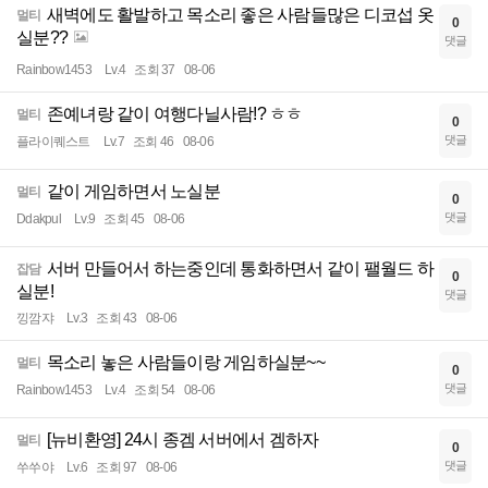
새벽에도 활발하고 목소리 좋은 사람들많은 디코섭 옷
멀티
0
실분??
댓글
Rainbow1453
Lv.4
조회 37
08-06
존예녀랑 같이 여행다닐사람!? ㅎㅎ
멀티
0
댓글
플라이퀘스트
Lv.7
조회 46
08-06
같이 게임하면서 노실분
멀티
0
댓글
Ddakpul
Lv.9
조회 45
08-06
서버 만들어서 하는중인데 통화하면서 같이 팰월드 하
잡담
0
실분!
댓글
낑깜쟈
Lv.3
조회 43
08-06
목소리 놓은 사람들이랑 게임하실분~~
멀티
0
댓글
Rainbow1453
Lv.4
조회 54
08-06
[뉴비환영] 24시 종겜 서버에서 겜하자
멀티
0
댓글
쑤쑤야
Lv.6
조회 97
08-06