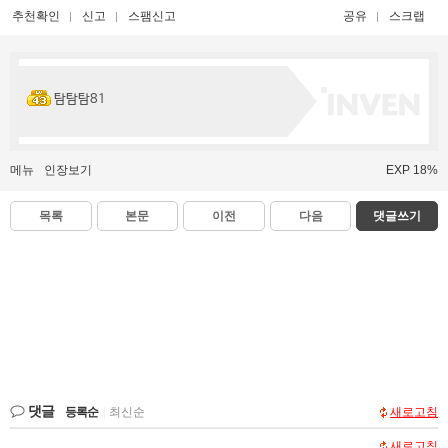
추천확인
신고
스팸신고
공유
스크랩
탐탐탐81
메뉴
인장보기
EXP 18%
목록
본문
이전
다음
댓글쓰기
댓글
등록순
|
최신순
새로고침
새로고침