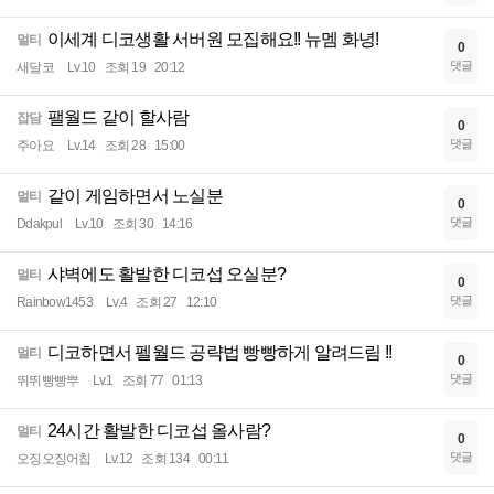
이세계 디코생활 서버원 모집해요!! 뉴멤 화녕!
멀티
0
댓글
새달코
Lv.10
조회 19
20:12
팰월드 같이 할사람
잡담
0
댓글
주아요
Lv.14
조회 28
15:00
같이 게임하면서 노실분
멀티
0
댓글
Ddakpul
Lv.10
조회 30
14:16
샤벽에도 활발한 디코섭 오실분?
멀티
0
댓글
Rainbow1453
Lv.4
조회 27
12:10
디코하면서 펠월드 공략법 빵빵하게 알려드림 !!
멀티
0
댓글
뛰뛰빵빵뿌
Lv.1
조회 77
01:13
24시간 활발한 디코섭 올사람?
멀티
0
댓글
오징오징어칩
Lv.12
조회 134
00:11