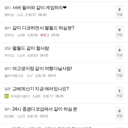
서버 들어와 같이 게임하자❤
멀티
0
댓글
체리보
Lv.2
조회 37
08-06
같이 디코하면서 팰월드 하실분?
멀티
0
댓글
찬하민
Lv.39
조회 98
추천 1
08-06
팰월드 같이 할사람
잡담
0
댓글
주아요
Lv.14
조회 63
08-05
여고생이랑 같이 여행다닐사람!
멀티
0
댓글
플라이퀘스트
Lv.7
조회 59
08-05
교배계산기 지금 에러있나요?
질문
1
댓글
귀여운디붕이
Lv.60
조회 77
08-05
24시 종겜디코섭에서 같이 하실 분
멀티
0
댓글
Du3dn
Lv.13
조회 55
08-05