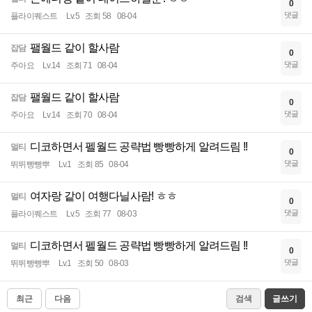
0
댓글
플라이퀘스트
Lv.5
조회 58
08-04
팰월드 같이 할사람
잡담
0
댓글
주아요
Lv.14
조회 71
08-04
팰월드 같이 할사람
잡담
0
댓글
주아요
Lv.14
조회 70
08-04
디코하면서 펠월드 공략법 빵빵하게 알려드림 !!
멀티
0
댓글
뛰뛰빵빵뿌
Lv.1
조회 85
08-04
여자랑 같이 여행다닐사람! ㅎㅎ
멀티
0
댓글
플라이퀘스트
Lv.5
조회 77
08-03
디코하면서 펠월드 공략법 빵빵하게 알려드림 !!
멀티
0
댓글
뛰뛰빵빵뿌
Lv.1
조회 50
08-03
최근
다음
검색
글쓰기