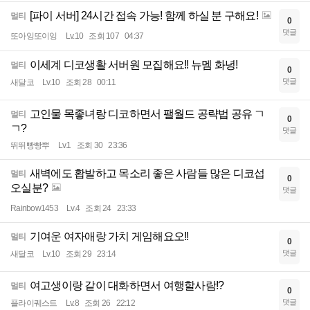
[파이 서버] 24시간 접속 가능! 함께 하실 분 구해요!
멀티
0
댓글
또아잉또이잉
Lv.10
조회 107
04:37
이세계 디코생활 서버원 모집해요!! 뉴멤 화녕!
멀티
0
댓글
새달코
Lv.10
조회 28
00:11
고인물 목좋녀랑 디코하면서 팰월드 공략법 공유 ㄱ
멀티
0
ㄱ?
댓글
뛰뛰빵빵뿌
Lv.1
조회 30
23:36
새벽에도 홥발하고 목소리 좋은 사람들 많은 디코섭
멀티
0
오실분?
댓글
Rainbow1453
Lv.4
조회 24
23:33
기여운 여자애랑 가치 게임해요오!!
멀티
0
댓글
새달코
Lv.10
조회 29
23:14
여고생이랑 같이 대화하면서 여행할사람!?
멀티
0
댓글
플라이퀘스트
Lv.8
조회 26
22:12