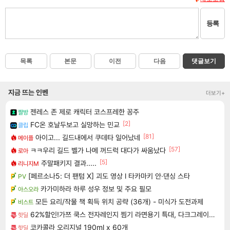
등록
목록
본문
이전
다음
댓글보기
지금 뜨는 인벤
더보기+
젠레스 존 제로 캐릭터 코스프레한 꽁주
짤방
[2]
FC온 호날두보고 실망하는 민교
클립
[81]
아이고... 길드내에서 쿠데타 일어났네
메이플
[57]
ㅋㅋ우리 길드 벨가 나메 꺼드럭 대다가 싸움났다
로아
[5]
주말패키지 결과.....
리니지M
[페르소나5: 더 팬텀 X] 괴도 영상 l 타카마키 안·댄싱 스타
PV
카가미하라 하루 성우 정보 및 주요 필모
아스오라
모든 요리/작물 책 획득 위치 공략 (36개) - 미식가 도전과제
비스트
62%할인!가쯔 쿡스 전자레인지 찜기 라면용기 특대, 다크그레이, 1L, 2개
핫딜
코카콜라 오리지널 190ml x 60개
핫딜