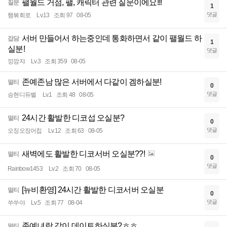
팰월드 거점, 팰, 캐릭터 관련 질문이에요!!!
질문
1
댓글
햄볶회로
Lv.13
조회 97
08-05
서버 만들어서 하는중인데 통화하면서 같이 팰월드 하
잡담
1
실분!
댓글
낑깜쟈
Lv.3
조회 359
08-05
존예존남 많은 서버에서 다같이 겜하실분!
멀티
0
댓글
승현디듀벨
Lv.1
조회 48
08-05
24시간 활발한 디코섭 오실분?
멀티
0
댓글
오징오징어칩
Lv.12
조회 63
08-05
새벽에도 활발한 디코서버 오실분??!
멀티
0
댓글
Rainbow1453
Lv.2
조회 70
08-05
[뉴비환영] 24시간 활발한 디코서버 오실분
멀티
0
댓글
쑤쑤야
Lv.5
조회 77
08-04
존예녀랑 같이 데이트하실분?ㅎㅎ
멀티