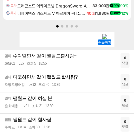
드래곤소드 어웨이크닝 DragonSword Awakening
33,000원
10%
특가
디제이맥스 리스펙트 V 아르케아 팩 DJMAX RESPECT V Arcaea Pack DLC
40%
11,880원
12%
특가
수다떨면서 겉이 팰월드할사람~
멀티
0
댓글
화월02
Lv.7
조회 5
18:55
디코하면서 같이 팰월드 할사람?
멀티
0
댓글
오징오징어칩
Lv.12
조회 46
13:39
팰월드 같이 하실 분
멀티
0
댓글
은호애옹
Lv.21
조회 21
13:30
팰월드 같이 할사람
잡담
0
댓글
주아요
Lv.14
조회 30
11:28