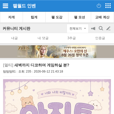
팰월드
인벤
자게
팁게
팰 도감
팰 모션
교배 계산
커뮤니티 게시판
전체보기
공
검
글
지
색
내글
내 댓글
3추글
인증글
on/off
쓰
기
[멀티]
새벽까지 디코하며 게임하실 분?
탐탐탐81
조회:
235
2026-06-12 21:43:18